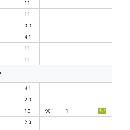
н
1:1
н
1:1
в
0:3
в
4:1
н
1:1
н
1:1
6
в
4:1
п
2:0
п
1:0
90`
1
6.2
п
2:3