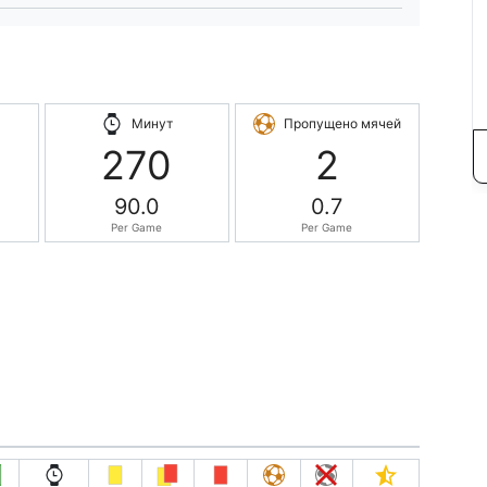
Минут
Пропущено мячей
270
2
90.0
0.7
Per Game
Per Game