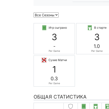
Игр сыграно
В старте
3
3
-
1.0
Per Game
Per Game
Сухие Матчи
1
0.3
Per Game
ОБЩАЯ СТАТИСТИКА