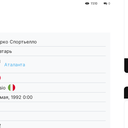
1510
0
рко Спортьелло
атарь
Аталанта
sio
 мая, 1992 0:00
2