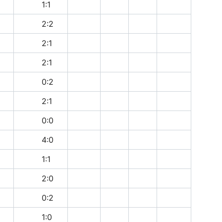
н
1:1
н
2:2
п
2:1
в
2:1
в
0:2
в
2:1
н
0:0
в
4:0
н
1:1
в
2:0
в
0:2
в
1:0