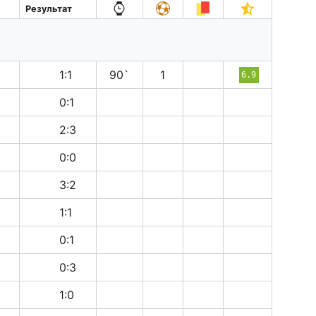
Результат
н
1:1
90`
1
6.9
п
0:1
в
2:3
н
0:0
п
3:2
н
1:1
п
0:1
в
0:3
в
1:0