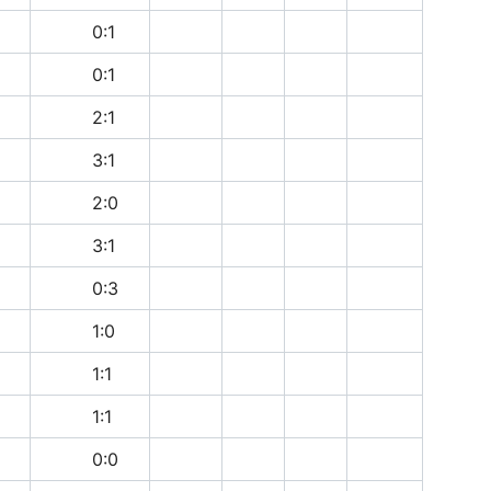
п
0:1
в
0:1
в
2:1
п
3:1
в
2:0
п
3:1
п
0:3
п
1:0
н
1:1
н
1:1
н
0:0