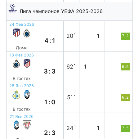
Лига чемпионов УЕФА 2025-2026
24 Фев 2026
в
20`
1
7.2
4:1
Дома
18 Фев 2026
н
62`
1
6.6
3:3
В гостях
28 Янв 2026
п
51`
6.2
1:0
В гостях
21 Янв 2026
п
24`
1
7.5
2:3