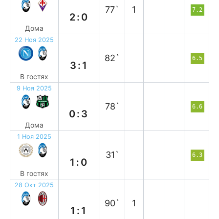
в
77`
1
7.2
2:0
Дома
22 Ноя 2025
п
82`
6.5
3:1
В гостях
9 Ноя 2025
п
78`
6.6
0:3
Дома
1 Ноя 2025
п
31`
6.3
1:0
В гостях
28 Окт 2025
н
90`
1
1:1