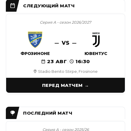
Серия А - сезон 2026/2027
VS
ФРОЗИНОНЕ
ЮВЕНТУС
23 АВГ
16:30
Stadio Benito Stirpe, Frosinone
ПЕРЕД МАТЧЕМ
Серия А - сезон 2025/26