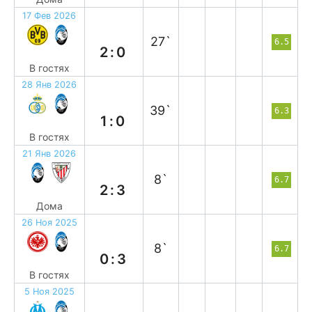
17 Фев 2026
п
27`
6.5
2:0
В гостях
28 Янв 2026
п
39`
6.3
1:0
В гостях
21 Янв 2026
п
8`
6.7
2:3
Дома
26 Ноя 2025
в
8`
6.7
0:3
В гостях
5 Ноя 2025
в