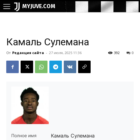
MYJUVE.COM
Камаль Сулемана
От
Редакция сайта
-
27 июля, 2025 11:36
392
0
Камаль Сулемана
Полное имя