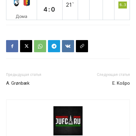
21`
6.3
4:0
Дома
Предыдущая статья
Следующая статья
A. Grønbæk
E. Košpo