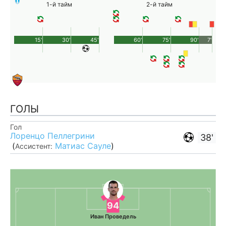
1-й тайм
2-й тайм
15'
30'
45'
60'
75'
90'
7'
ГОЛЫ
Гол
Лоренцо Пеллегрини
38'
(
Матиас Сауле
)
Ассистент:
94
Иван Проведель