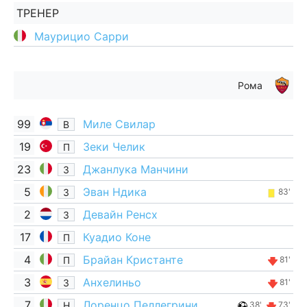
ТРЕНЕР
Маурицио Сарри
Рома
99
Миле Свилар
В
19
Зеки Челик
П
23
Джанлука Манчини
З
5
Эван Ндика
З
83'
2
Девайн Ренсх
З
17
Куадио Коне
П
4
Брайан Кристанте
П
81'
3
Анхелиньо
З
81'
7
Лоренцо Пеллегрини
Н
38'
73'