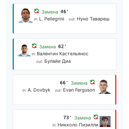
Замена
46'
L. Pellegrini
Нуно Тавареш
in:
out:
Замена
62'
Валентин Кастельянос
in:
Булайе Диа
out:
66'
Замена
A. Dovbyk
Evan Ferguson
in:
out:
73'
Замена
Никколо Пизилли
in: