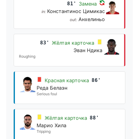
81'
Замена
Константинос Цимикас
in:
Анхелиньо
out:
83'
Жёлтая карточка
Эван Ндика
Roughing
Красная карточка
86'
Реда Белаэн
Serious foul
Жёлтая карточка
88'
Марио Хила
Tripping