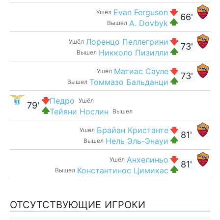
Evan Ferguson
Ушёл
66'
A. Dovbyk
Вышел
Лоренцо Пеллегрини
Ушёл
73'
Никколо Пизилли
Вышел
Матиас Сауле
Ушёл
73'
Томмазо Бальданци
Вышел
Педро
Ушёл
79'
Тейяни Нослин
Вышел
Брайан Кристанте
Ушёл
81'
Нель Эль-Энауи
Вышел
Анхелиньо
Ушёл
81'
Константинос Цимикас
Вышел
ОТСУТСТВУЮЩИЕ ИГРОКИ