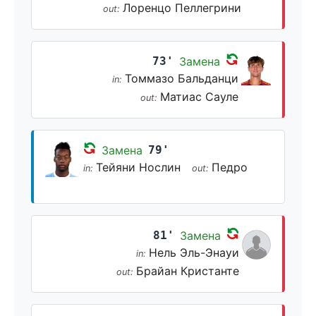
Лоренцо Пеллегрини
out:
73'
Замена
Томмазо Бальданци
in:
Матиас Сауле
out:
Замена
79'
Тейяни Нослин
Педро
in:
out:
81'
Замена
Нель Эль-Энауи
in:
Брайан Кристанте
out: