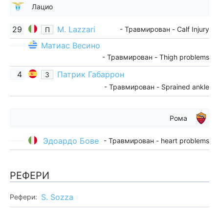
Лацио
29
M. Lazzari
- Травмирован - Calf Injury
П
Матиас Весино
- Травмирован - Thigh problems
4
Патрик Габаррон
З
- Травмирован - Sprained ankle
Рома
Эдоардо Бове
- Травмирован - heart problems
РЕФЕРИ
S. Sozza
Рефери: