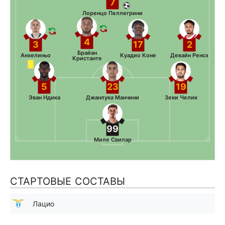
7
Лоренцо Пеллегрини
4
3
17
2
Брайан
Анхелиньо
Куадио Коне
Девайн Ренсх
Кристанте
5
23
19
Эван Ндика
Джанлука Манчини
Зеки Челик
99
Миле Свилар
СТАРТОВЫЕ СОСТАВЫ
Лацио