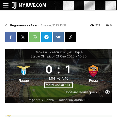
MYJUVE.COM
От
Редакция сайта
-
2 июля, 2025 13:38
517
0
Серия А - сезон 2025/26
Тур 4
|
Stadio Olimpico
21 Сен 2025
-
10:30
|
0
:
1
1.04
1.46
xG
Лацио
Рома
МАТЧ ЗАКОНЧЕН
Лоренцо Пеллегрини
38'
Рефери: S. Sozza
Половина матча: 0-1
|