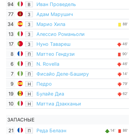
94
Иван Проведель
В
77
Адам Марушич
З
34
Марио Хила
З
88'
13
Алессио Романьоли
З
17
Нуно Тавареш
З
46'
8
Маттео Гендузи
П
90'
6
N. Rovella
П
46'
7
Фисайо Деле-Баширу
П
14'
9
Педро
Н
79'
19
Булайе Диа
Н
62'
10
Маттиа Дзакканьи
Н
ЗАПАСНЫЕ
21
Реда Белаэн
П
14'
86'