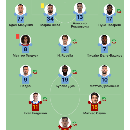
13
77
34
17
Алессио
Адам Марушич
Марио Хила
Нуно Тавареш
Романьоли
8
6
7
Маттео Гендузи
N. Rovella
Фисайо Деле-Баширу
9
19
10
Педро
Булайе Диа
Маттиа Дзакканьи
11
18
Evan Ferguson
Матиас Сауле