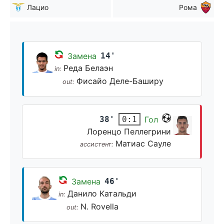
Лацио
Рома
Замена
14'
Реда Белаэн
in:
Фисайо Деле-Баширу
out:
38'
Гол
0:1
Лоренцо Пеллегрини
Матиас Сауле
ассистент:
Замена
46'
Данило Катальди
in:
N. Rovella
out: