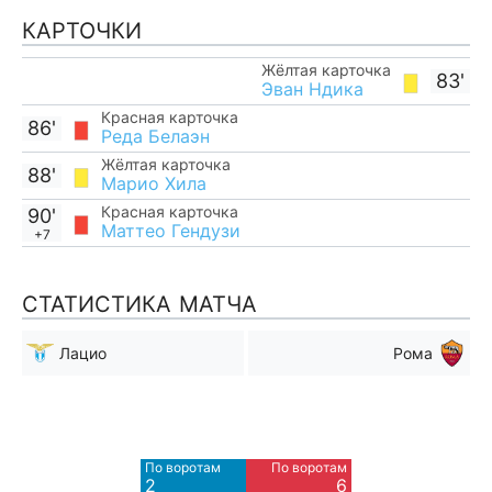
КАРТОЧКИ
Жёлтая карточка
83'
Эван Ндика
Красная карточка
86'
Реда Белаэн
Жёлтая карточка
88'
Марио Хила
Красная карточка
90'
Маттео Гендузи
+7
СТАТИСТИКА МАТЧА
Лацио
Рома
Мимо ворот
Мимо ворот
8
7
По воротам
По воротам
Blocked
2
6
1