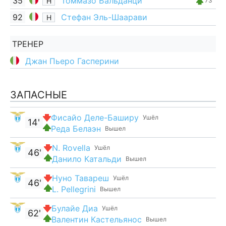
35
Томмазо Бальданци
Н
73'
92
Стефан Эль-Шаарави
Н
ТРЕНЕР
Джан Пьеро Гасперини
ЗАПАСНЫЕ
Фисайо Деле-Баширу
Ушёл
14'
Реда Белаэн
Вышел
N. Rovella
Ушёл
46'
Данило Катальди
Вышел
Нуно Тавареш
Ушёл
46'
L. Pellegrini
Вышел
Булайе Диа
Ушёл
62'
Валентин Кастельянос
Вышел