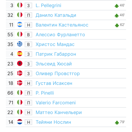
3
L. Pellegrini
З
46'
32
Данило Катальди
П
46'
11
Валентин Кастельянос
Н
62'
55
Алессио Фурланетто
В
35
Христос Мандас
В
4
Патрик Габаррон
З
23
Эльсеид Хюсай
З
25
Оливер Провстгор
З
18
Густав Исаксен
Н
66
P. Pinelli
П
71
Valerio Farcomeni
П
22
Маттео Канчельери
Н
14
Тейяни Нослин
Н
79'