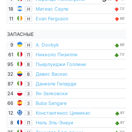
18
Матиас Сауле
Н
73'
11
Evan Ferguson
Н
66'
ЗАПАСНЫЕ
9
A. Dovbyk
Н
66'
61
Никколо Пизилли
П
73'
95
Пьерлуиджи Голлини
В
32
Девис Васкес
В
87
Даниэле Гиларди
З
24
Ян Зелковски
З
66
Buba Sangare
З
12
Константинос Цимикас
З
81'
8
Нель Эль-Энауи
П
81'