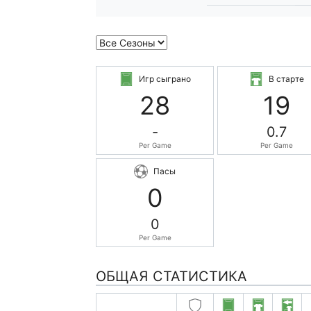
Игр сыграно
В старте
28
19
-
0.7
Per Game
Per Game
Пасы
0
0
Per Game
ОБЩАЯ СТАТИСТИКА