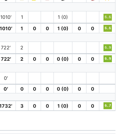
1010′
1
1 (0)
6.6
1010′
1
0
0
1 (0)
0
0
6.6
722′
2
6.9
722′
2
0
0
0 (0)
0
0
6.9
0′
0′
0
0
0
0 (0)
0
0
1732′
3
0
0
1 (0)
0
0
6.7