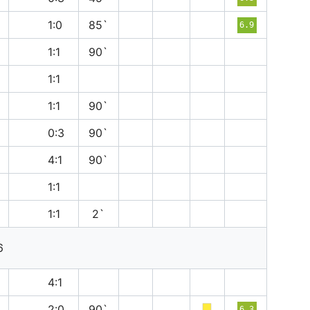
п
1:0
85`
6.9
н
1:1
90`
н
1:1
н
1:1
90`
в
0:3
90`
в
4:1
90`
н
1:1
н
1:1
2`
6
в
4:1
п
2:0
90`
6.3