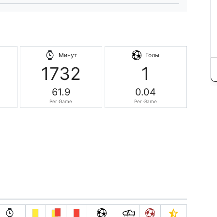
Минут
Голы
1732
1
61.9
0.04
Per Game
Per Game