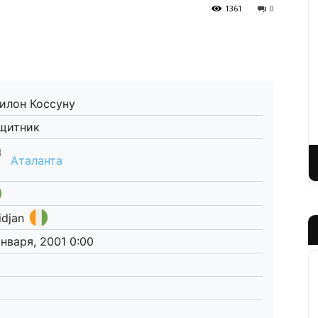
1361
0
илон Коссуну
щитник
Аталанта
idjan
января, 2001 0:00
1