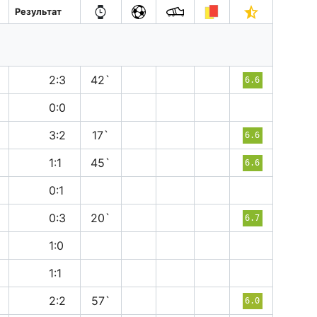
Результат
в
2:3
42`
6.6
н
0:0
п
3:2
17`
6.6
н
1:1
45`
6.6
п
0:1
в
0:3
20`
6.7
в
1:0
н
1:1
н
2:2
57`
6.0