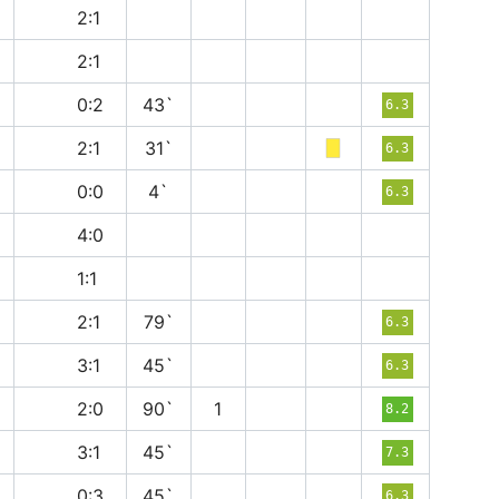
п
2:1
в
2:1
в
0:2
43`
6.3
в
2:1
31`
6.3
н
0:0
4`
6.3
в
4:0
н
1:1
в
2:1
79`
6.3
п
3:1
45`
6.3
в
2:0
90`
1
8.2
п
3:1
45`
7.3
п
0:3
45`
6.3