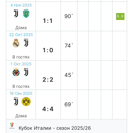
4 Ноя 2025
н
90`
6.9
1:1
Дома
22 Окт 2025
п
74`
1:0
В гостях
1 Окт 2025
н
45`
2:2
В гостях
16 Сен 2025
н
69`
4:4
Дома
Кубок Италии - сезон 2025/26