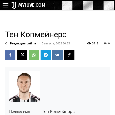
MYJUVE.COM
Тен Копмейнерс
От
Редакция сайта
-
15 августа, 2023 20:35
3712
0
Тен Копмейнерс
Полное имя