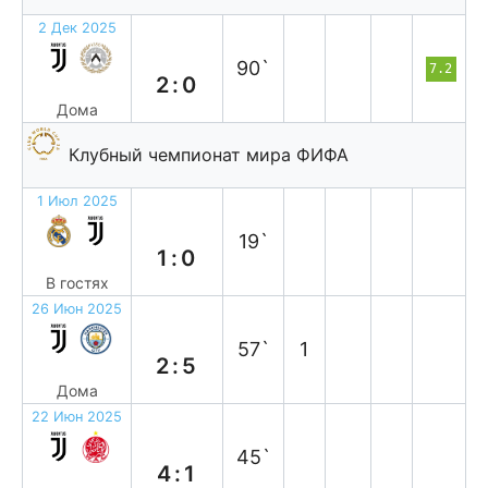
2 Дек 2025
в
90`
7.2
2:0
Дома
Клубный чемпионат мира ФИФА
1 Июл 2025
п
19`
1:0
В гостях
26 Июн 2025
п
57`
1
2:5
Дома
22 Июн 2025
в
45`
4:1