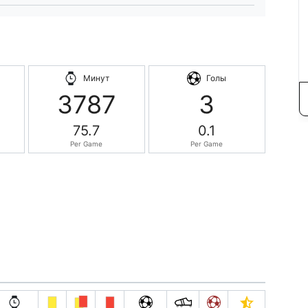
Минут
Голы
3787
3
75.7
0.1
Per Game
Per Game