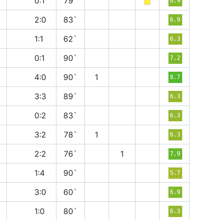
в
0:1
79`
6.9
в
2:0
83`
6.9
н
1:1
62`
6.3
в
0:1
90`
7.2
в
4:0
90`
1
8.7
н
3:3
89`
6.3
п
0:2
83`
6.3
п
3:2
78`
1
6.3
н
2:2
76`
1
7.9
в
1:4
90`
5.7
в
3:0
60`
6.9
п
1:0
80`
6.3