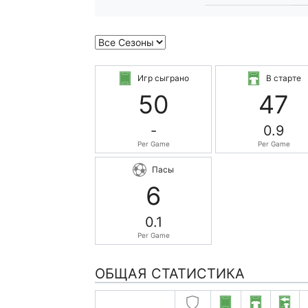
Игр сыграно
В старте
50
47
-
0.9
Per Game
Per Game
Пасы
6
0.1
Per Game
ОБЩАЯ СТАТИСТИКА