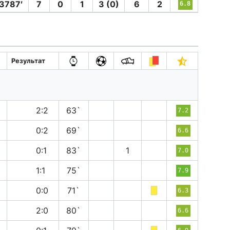
3787′
7
0
1
3 (0)
6
2
6.8
Результат
н
2:2
63`
7.2
п
0:2
69`
6.6
в
0:1
83`
1
7.0
н
1:1
75`
7.9
н
0:0
71`
6.3
в
2:0
80`
6.6