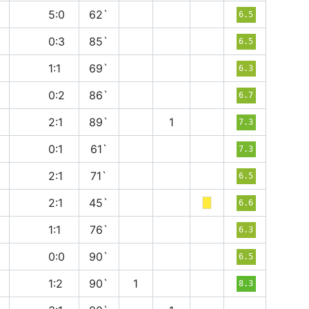
в
5:0
62`
6.5
в
0:3
85`
6.5
н
1:1
69`
6.3
в
0:2
86`
6.7
в
2:1
89`
1
7.3
в
0:1
61`
7.3
п
2:1
71`
6.5
в
2:1
45`
6.6
н
1:1
76`
6.3
н
0:0
90`
6.5
в
1:2
90`
1
8.3