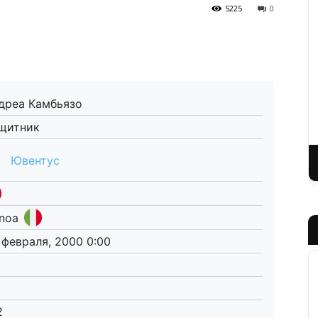
5225
0
дреа Камбьязо
щитник
Ювентус
noa
 февраля, 2000 0:00
2