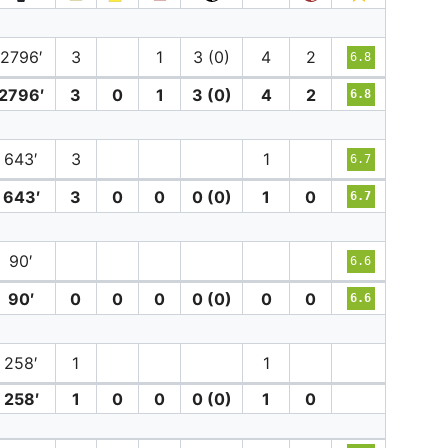
2796′
3
1
3 (0)
4
2
6.8
2796′
3
0
1
3 (0)
4
2
6.8
643′
3
1
6.7
643′
3
0
0
0 (0)
1
0
6.7
90′
6.6
90′
0
0
0
0 (0)
0
0
6.6
258′
1
1
258′
1
0
0
0 (0)
1
0