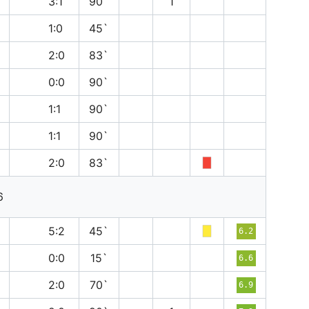
в
3:1
90`
1
п
1:0
45`
п
2:0
83`
н
0:0
90`
н
1:1
90`
н
1:1
90`
в
2:0
83`
6
п
5:2
45`
6.2
н
0:0
15`
6.6
в
2:0
70`
6.9