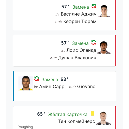
57'
Замена
Василие Аджич
in:
Кефрен Тюрам
out:
57'
Замена
Лоис Опенда
in:
Душан Влахович
out:
Замена
63'
Амин Сарр
Giovane
in:
out:
65'
Жёлтая карточка
Тен Копмейнерс
Roughing