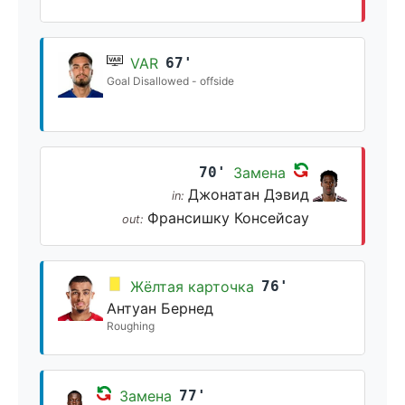
VAR
67'
Goal Disallowed - offside
70'
Замена
Джонатан Дэвид
in:
Франсишку Консейсау
out:
Жёлтая карточка
76'
Антуан Бернед
Roughing
Замена
77'