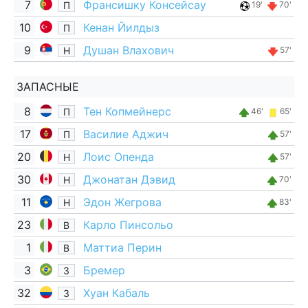
7
Франсишку Консейсау
П
19'
70'
10
Кенан Йилдыз
П
9
Душан Влахович
Н
57'
ЗАПАСНЫЕ
8
Тен Копмейнерс
П
46'
65'
17
Василие Аджич
П
57'
20
Лоис Опенда
Н
57'
30
Джонатан Дэвид
Н
70'
11
Эдон Жегрова
Н
83'
23
Карло Пинсольо
В
1
Маттиа Перин
В
3
Бремер
З
32
Хуан Кабаль
З