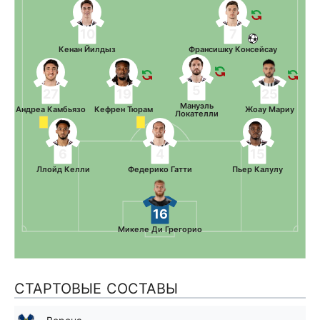
10
7
Кенан Йилдыз
Франсишку Консейсау
5
27
19
25
Мануэль
Андреа Камбьязо
Кефрен Тюрам
Жоау Мариу
Локателли
6
4
15
Ллойд Келли
Федерико Гатти
Пьер Калулу
16
Микеле Ди Грегорио
СТАРТОВЫЕ СОСТАВЫ