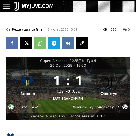
MYJUVE.COM
От
Редакция сайта
-
2 июля, 2025 13:38
1086
0
Серия А - сезон 2025/26
Тур 4
|
20 Сен 2025
-
16:00
1
:
1
1.39
0.39
xG
Верона
Ювентус
МАТЧ ЗАКОНЧЕН
G. Orban
44'
Франсишку Консейсау
19'
Рефери: A. Rapuano
Половина матча: 1-1
|