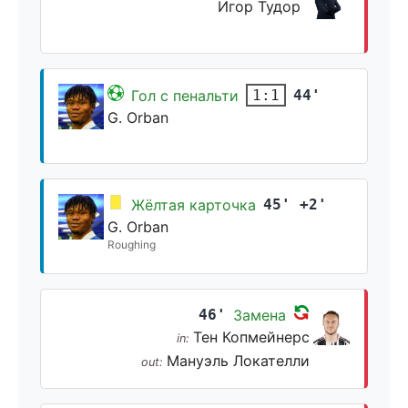
Игор Тудор
Гол с пенальти
44'
1:1
G. Orban
Жёлтая карточка
45' +2'
G. Orban
Roughing
46'
Замена
Тен Копмейнерс
in:
Мануэль Локателли
out: