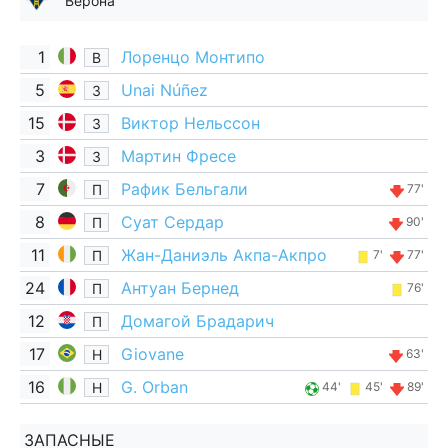
Верона
1
Лоренцо Монтипо
В
5
Unai Núñez
З
15
Виктор Нельссон
З
3
Мартин Фресе
З
7
Рафик Бельгали
П
77'
8
Суат Сердар
П
90'
11
Жан-Даниэль Акпа-Акпро
П
7'
77'
24
Антуан Бернед
П
76'
12
Домагой Брадарич
П
17
Giovane
Н
63'
16
G. Orban
Н
44'
45'
89'
ЗАПАСНЫЕ