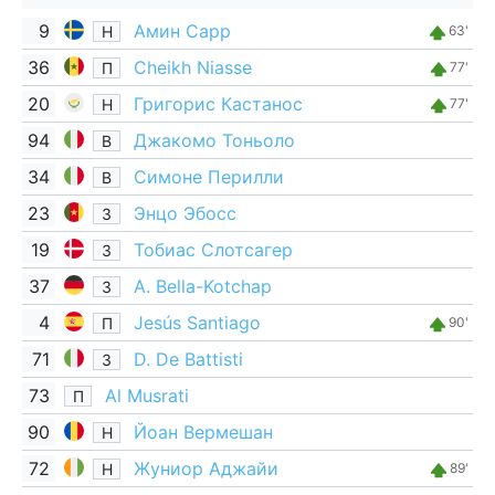
9
Амин Сарр
Н
63'
36
Cheikh Niasse
П
77'
20
Григорис Кастанос
Н
77'
94
Джакомо Тоньоло
В
34
Симоне Перилли
В
23
Энцо Эбосс
З
19
Тобиас Слотсагер
З
37
A. Bella-Kotchap
З
4
Jesús Santiago
П
90'
71
D. De Battisti
З
73
Al Musrati
П
90
Йоан Вермешан
Н
72
Жуниор Аджайи
Н
89'