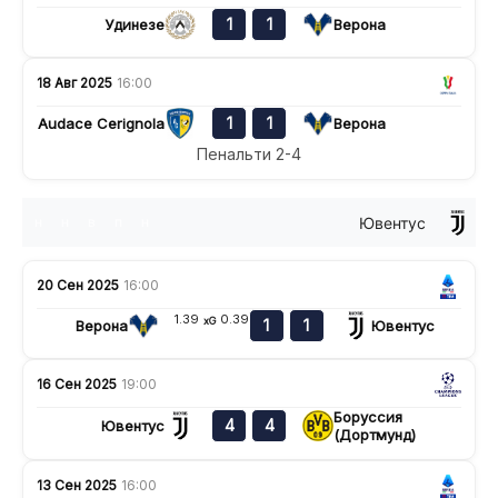
1
1
Удинезе
Верона
18 Авг 2025
16:00
1
1
Audace Cerignola
Верона
Пенальти 2-4
Ювентус
н
н
в
п
н
20 Сен 2025
16:00
1.39
0.39
xG
1
1
Верона
Ювентус
16 Сен 2025
19:00
Боруссия
4
4
Ювентус
(Дортмунд)
13 Сен 2025
16:00