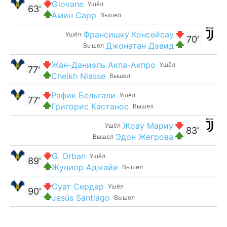
Giovane
Ушёл
63'
Амин Сарр
Вышел
Франсишку Консейсау
Ушёл
70'
Джонатан Дэвид
Вышел
Жан-Даниэль Акпа-Акпро
Ушёл
77'
Cheikh Niasse
Вышел
Рафик Бельгали
Ушёл
77'
Григорис Кастанос
Вышел
Жоау Мариу
Ушёл
83'
Эдон Жегрова
Вышел
G. Orban
Ушёл
89'
Жуниор Аджайи
Вышел
Суат Сердар
Ушёл
90'
Jesús Santiago
Вышел