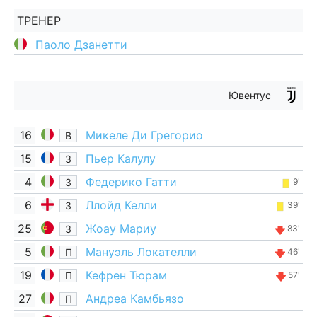
ТРЕНЕР
Паоло Дзанетти
Ювентус
16
Микеле Ди Грегорио
В
15
Пьер Калулу
З
4
Федерико Гатти
З
9'
6
Ллойд Келли
З
39'
25
Жоау Мариу
З
83'
5
Мануэль Локателли
П
46'
19
Кефрен Тюрам
П
57'
27
Андреа Камбьязо
П