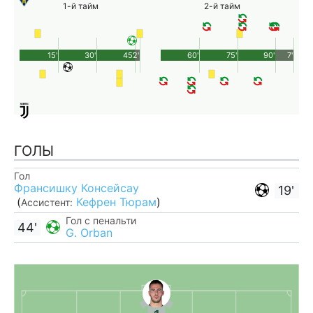
1-й тайм
2-й тайм
15'
30'
45'
2'
60'
75'
90'
7'
ГОЛЫ
Гол
Франсишку Консейсау
19'
(
Кефрен Тюрам
)
Ассистент:
Гол с пенальти
44'
G. Orban