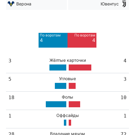
Верона
Ювентус
Мимо ворот
Мимо ворот
8
6
По воротам
По воротам
Blocked
Blocked
4
4
2
2
Жёлтые карточки
3
4
Угловые
5
3
Фолы
18
10
Оффсайды
1
1
Владение мячом
28
72