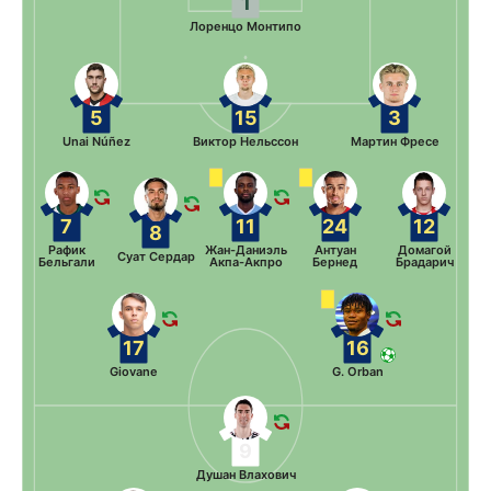
1
Лоренцо Монтипо
5
15
3
Unai Núñez
Виктор Нельссон
Мартин Фресе
7
11
24
12
8
Рафик
Жан-Даниэль
Антуан
Домагой
Суат Сердар
Бельгали
Акпа-Акпро
Бернед
Брадарич
17
16
Giovane
G. Orban
9
Душан Влахович