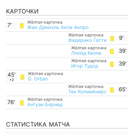
КАРТОЧКИ
Жёлтая карточка
7'
Жан-Даниэль Акпа-Акпро
Жёлтая карточка
9'
Федерико Гатти
Жёлтая карточка
39'
Ллойд Келли
Жёлтая карточка
39'
Игор Тудор
Жёлтая карточка
45'
G. Orban
+2
Жёлтая карточка
65'
Тен Копмейнерс
Жёлтая карточка
76'
Антуан Бернед
СТАТИСТИКА МАТЧА