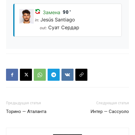
Замена
90'
Jesús Santiago
in:
Суат Сердар
out:
Предыдущая статья
Следующая статья
Торино — Аталанта
Интер — Сассуоло