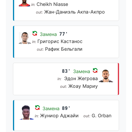
Cheikh Niasse
in:
Жан-Даниэль Акпа-Акпро
out:
Замена
77'
Григорис Кастанос
in:
Рафик Бельгали
out:
83'
Замена
Эдон Жегрова
in:
Жоау Мариу
out:
Замена
89'
Жуниор Аджайи
G. Orban
in:
out: