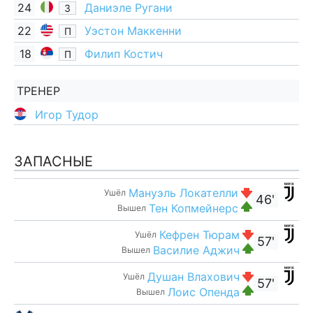
24
Даниэле Ругани
З
22
Уэстон Маккенни
П
18
Филип Костич
П
ТРЕНЕР
Игор Тудор
ЗАПАСНЫЕ
Мануэль Локателли
Ушёл
46'
Тен Копмейнерс
Вышел
Кефрен Тюрам
Ушёл
57'
Василие Аджич
Вышел
Душан Влахович
Ушёл
57'
Лоис Опенда
Вышел