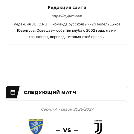
Редакция сайта
https://myjuve.com
Редакция JUFC.RU — команда русскоязычных болельщиков
Ювентуса. Освещаем события клуба с 2002 года: матчи,
трансферы, переводы итальянской прессы.
Серия А - сезон 2026/2027
VS