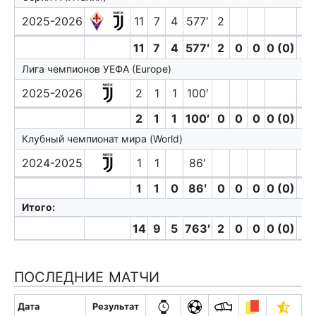
2025-2026
11
7
4
577′
2
11
7
4
577′
2
0
0
0 (0)
0
Лига чемпионов УЕФА (Europe)
2025-2026
2
1
1
100′
2
1
1
100′
0
0
0
0 (0)
0
Клубный чемпионат мира (World)
2024-2025
1
1
86′
1
1
0
86′
0
0
0
0 (0)
0
Итого:
14
9
5
763′
2
0
0
0 (0)
0
ПОСЛЕДНИЕ МАТЧИ
Дата
Результат