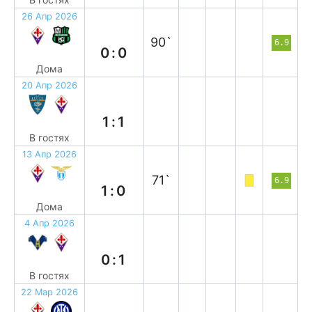
26 Апр 2026
н
90`
6.9
0:0
Дома
20 Апр 2026
н
1:1
В гостях
13 Апр 2026
в
71`
6.9
1:0
Дома
4 Апр 2026
в
0:1
В гостях
22 Мар 2026
н