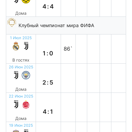
4:4
Дома
Клубный чемпионат мира ФИФА
1 Июл 2025
п
86`
1:0
В гостях
26 Июн 2025
п
2:5
Дома
22 Июн 2025
в
4:1
Дома
19 Июн 2025
в