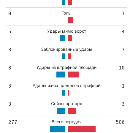
Голы
0
1
Удары мимо ворот
5
4
Заблокированные удары
3
3
Удары из штрафной площади
8
10
Удары из-за пределов штрафной
3
1
Сейвы вратаря
3
3
Всего передач
277
506