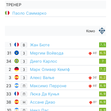
ТРЕНЕР
Паоло Саммарко
Комо
1
Жан Бюте
В
7.5
31
Мергим Войвода
З
46'
6.5
34
Диего Карлос
З
7
2
Марк Оливер Кемпф
З
7.2
3
Алекс Валье
З
36'
6.2
23
Максимо Перроне
П
46'
6.9
33
Люка Да Кунья
П
6.9
38
Ассане Диао
Н
81'
6.9
10
Нико Пас
П
6.9