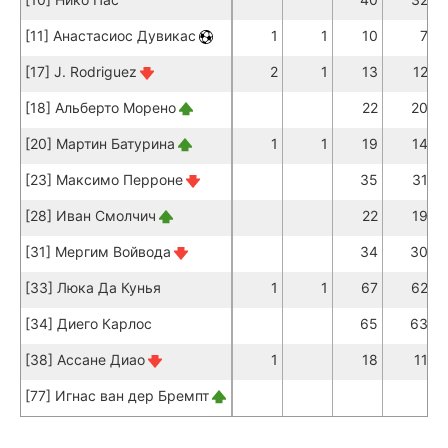
[11] Анастасиос Дувикас
1
1
10
7
[17] J. Rodriguez
2
1
13
12
[18] Альберто Морено
22
20
[20] Мартин Батурина
1
1
19
14
[23] Максимо Перроне
35
31
[28] Иван Смолчич
22
19
[31] Мергим Войвода
34
30
[33] Люка Да Кунья
1
1
67
62
[34] Диего Карлос
65
63
[38] Ассане Диао
1
18
11
[77] Игнас ван дер Бремпт