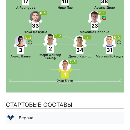
17
10
38
J. Rodriguez
Нико Пас
Ассане Диао
6.9
6.9
33
23
Люка Да Кунья
Максимо Перроне
7.2
6.2
7
6.5
2
3
34
31
Марк Оливер
Алекс Валье
Диего Карлос
Мергим Войвода
Кемпф
7.5
1
Жан Бюте
СТАРТОВЫЕ СОСТАВЫ
Верона