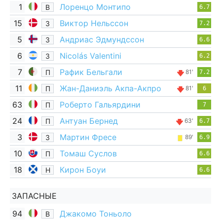
1
Лоренцо Монтипо
В
6.7
15
Виктор Нельссон
З
7.2
5
Андриас Эдмундссон
З
6.6
6
Nicolás Valentini
З
6.2
7
Рафик Бельгали
П
81'
7.2
11
Жан-Даниэль Акпа-Акпро
П
81'
6
63
Роберто Гальярдини
П
7
24
Антуан Бернед
П
63'
6.7
3
Мартин Фресе
З
89'
6.9
10
Томаш Суслов
П
6.6
18
Кирон Боуи
Н
6.6
ЗАПАСНЫЕ
94
Джакомо Тоньоло
В