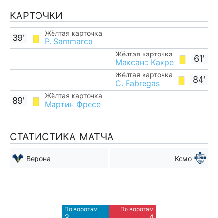
КАРТОЧКИ
Жёлтая карточка
39'
P. Sammarco
Жёлтая карточка
61'
Максанс Какре
Жёлтая карточка
84'
C. Fabregas
Жёлтая карточка
89'
Мартин Фресе
СТАТИСТИКА МАТЧА
Верона
Комо
Мимо ворот
Мимо ворот
5
7
По воротам
По воротам
Blocked
Blocked
3
4