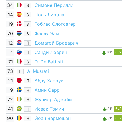
34
Симоне Перилли
В
14
Поль Лирола
З
19
Тобиас Слотсагер
З
70
Фаллу Чам
З
12
Домагой Брадарич
П
4
Санди Ловрич
П
63'
6.9
71
D. De Battisti
З
73
Al Musrati
П
21
Абду Харруи
П
9
Амин Сарр
Н
72
Жуниор Аджайи
Н
41
Исаак Томич
Н
81'
6.3
90
Йоан Вермешан
Н
81'
6.7