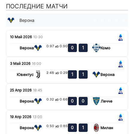
ПОСЛЕДНИЕ МАТЧИ
Верона
н
н
п
н
п
10 Май 2026
10:30
0.97
0.90
xG
0
1
Верона
Комо
3 Май 2026
16:00
2.48
0.29
xG
1
1
Ювентус
Верона
25 Апр 2026
18:45
0.32
0.66
xG
0
0
Верона
Лечче
19 Апр 2026
13:00
0.50
0.85
xG
0
1
Верона
Милан