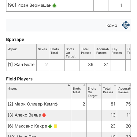
[90] Йоан Вермешан
1
Комо
Вратари
Игрок
Saves
Shots
Shots
Total
Accurate
Key
Tackle
Total
On
Passes
Passes
Passes
Total
Target
[1] Жан Бюте
2
39
31
Field Players
Игрок
Shots
Shots
Total
Accurate
K
Total
On
Passes
Passes
Pa
Target
[2] Марк Оливер Кемпф
2
81
75
[3] Алекс Валье
13
11
[6] Максанс Какре
23
20
[10] Нико Пас
40
32