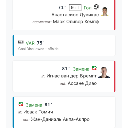
71'
Гол
0:1
Анастасиос Дувикас
Марк Оливер Кемпф
ассистент:
VAR
75'
Goal Disallowed - offside
81'
Замена
Игнас ван дер Бремпт
in:
Ассане Диао
out:
Замена
81'
Исаак Томич
in:
Жан-Даниэль Акпа-Акпро
out: