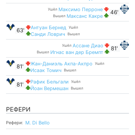
Максимо Перроне
Ушёл
46'
Максанс Какре
Вышел
Антуан Бернед
Ушёл
63'
Санди Ловрич
Вышел
Ассане Диао
Ушёл
81'
Игнас ван дер Бремпт
Вышел
Жан-Даниэль Акпа-Акпро
Ушёл
81'
Исаак Томич
Вышел
Рафик Бельгали
Ушёл
81'
Йоан Вермешан
Вышел
РЕФЕРИ
M. Di Bello
Рефери: