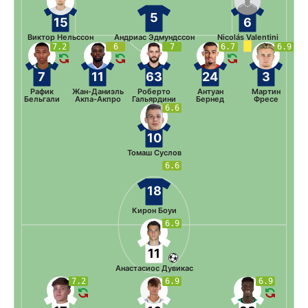
5
15
6
Виктор Нельссон
Андриас Эдмундссон
Nicolás Valentini
7.2
6
7
6.7
6.9
7
11
63
24
3
Рафик
Жан-Даниэль
Роберто
Антуан
Мартин
Бельгали
Акпа-Акпро
Гальярдини
Бернед
Фресе
6.6
10
Томаш Суслов
6.6
18
Кирон Боуи
6.9
11
Анастасиос Дувикас
7.2
6.9
6.9