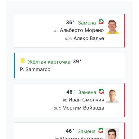
36'
Замена
Альберто Морено
in:
Алекс Валье
out:
Жёлтая карточка
39'
P. Sammarco
46'
Замена
Иван Смолчич
in:
Мергим Войвода
out:
46'
Замена
Мартин Батурина