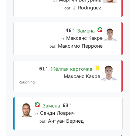
in:
J. Rodriguez
out:
46'
Замена
Максанс Какре
in:
Максимо Перроне
out:
61'
Жёлтая карточка
Максанс Какре
Roughing
Замена
63'
Санди Ловрич
in:
Антуан Бернед
out: