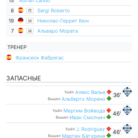
15
Adrian Lahdo
8
Sergi Roberto
П
19
Николас-Геррит Кюн
Н
7
Альваро Мората
Н
ТРЕНЕР
Франсеск Фабрегас
ЗАПАСНЫЕ
Алекс Валье
Ушёл
36'
Альберто Морено
Вышел
Мергим Войвода
Ушёл
46'
Иван Смолчич
Вышел
J. Rodriguez
Ушёл
46'
Мартин Батурина
Вышел