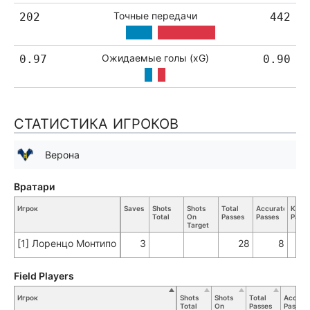
Точные передачи
202
442
Ожидаемые голы (xG)
0.97
0.90
СТАТИСТИКА ИГРОКОВ
Верона
Вратари
Игрок
Saves
Shots
Shots
Total
Accurate
Key
Total
On
Passes
Passes
Passe
Target
[1] Лоренцо Монтипо
3
28
8
Field Players
Игрок
Shots
Shots
Total
Accura
Total
On
Passes
Passes