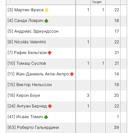
Target
[3] Мартин Фресе
1
1
22
1
[4] Санди Ловрич
18
1
[5] Андриас Эдмундссон
17
1
[6] Nicolás Valentini
1
22
1
[7] Рафик Бельгали
21
1
[10] Томаш Суслов
1
1
21
1
[11] Жан-Даниэль Акпа-Акпро
14
[15] Виктор Нельссон
19
1
[18] Кирон Боуи
3
20
1
[24] Антуан Бернед
1
22
1
[41] Исаак Томич
1
[63] Роберто Гальярдини
39
3