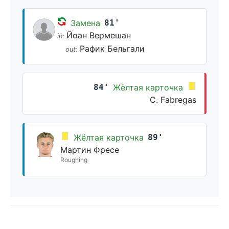
Замена
81'
Йоан Вермешан
in:
Рафик Бельгали
out:
84'
Жёлтая карточка
C. Fabregas
Жёлтая карточка
89'
Мартин Фресе
Roughing