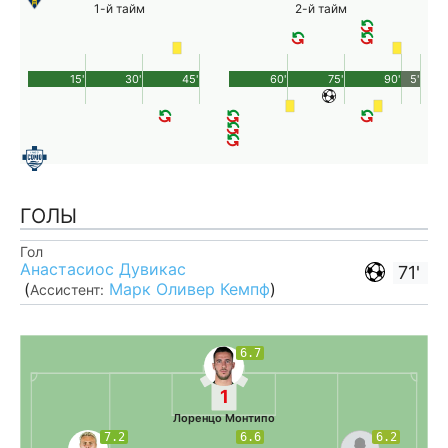
1-й тайм
2-й тайм
15'
30'
45'
60'
75'
90'
5'
ГОЛЫ
Гол
Анастасиос Дувикас
71'
(
Марк Оливер Кемпф
)
Ассистент:
6.7
1
Лоренцо Монтипо
7.2
6.6
6.2