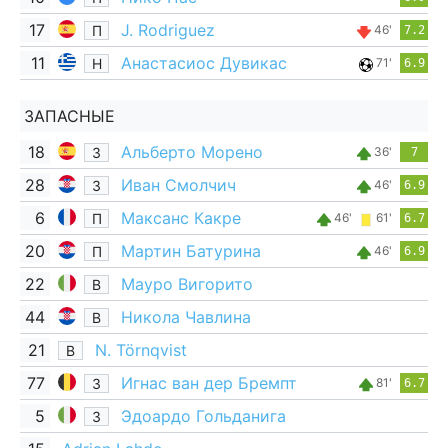
17
J. Rodriguez
П
46'
7.2
11
Анастасиос Дувикас
Н
71'
6.9
ЗАПАСНЫЕ
18
Альберто Морено
З
36'
7
28
Иван Смолчич
З
46'
6.9
6
Максанс Какре
П
46'
61'
6.7
20
Мартин Батурина
П
46'
6.9
22
Мауро Вигорито
В
44
Никола Чавлина
В
21
N. Törnqvist
В
77
Игнас ван дер Бремпт
З
81'
6.7
5
Эдоардо Гольданига
З