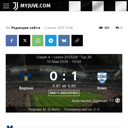
MYJUVE.COM
От
Редакция сайта
-
2 июля, 2025 13:49
489
0
Серия А - сезон 2025/26
Тур 36
|
10 Май 2026
-
10:30
0
:
1
0.97
0.90
xG
Верона
Комо
МАТЧ ЗАКОНЧЕН
Анастасиос Дувикас
71'
Рефери: M. Di Bello
Половина матча: 0-0
|