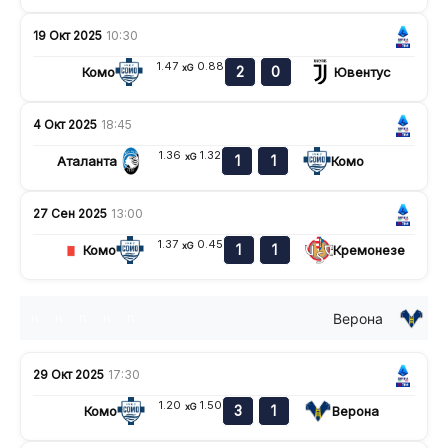
19 Окт 2025
10:30
1.47
0.88
xG
2
0
Комо
Ювентус
4 Окт 2025
18:45
1.36
1.32
xG
1
1
Аталанта
Комо
27 Сен 2025
13:00
1.37
0.45
xG
1
1
Комо
Кремонезе
Верона
н
н
п
н
п
29 Окт 2025
17:30
1.20
1.50
xG
3
1
Комо
Верона