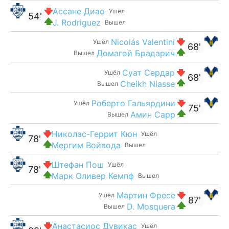
Ассане Диао
Ушёл
54'
J. Rodriguez
Вышел
Nicolás Valentini
Ушёл
68'
Домагой Брадарич
Вышел
Суат Сердар
Ушёл
68'
Cheikh Niasse
Вышел
Роберто Гальярдини
Ушёл
75'
Амин Сарр
Вышел
Николас-Геррит Кюн
Ушёл
78'
Мергим Войвода
Вышел
Штефан Пош
Ушёл
78'
Марк Оливер Кемпф
Вышел
Мартин Фресе
Ушёл
87'
D. Mosquera
Вышел
Анастасиос Дувикас
Ушёл