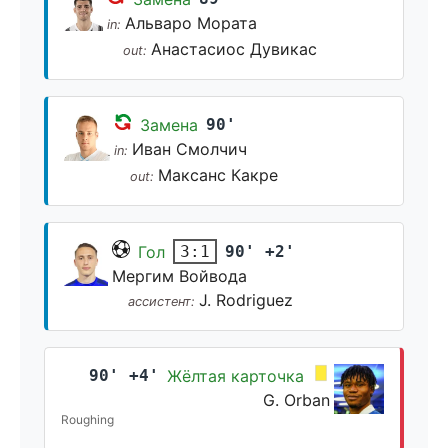
Альваро Мората
in:
Анастасиос Дувикас
out:
Замена
90'
Иван Смолчич
in:
Максанс Какре
out:
Гол
90' +2'
3:1
Мергим Войвода
J. Rodriguez
ассистент:
90' +4'
Жёлтая карточка
G. Orban
Roughing