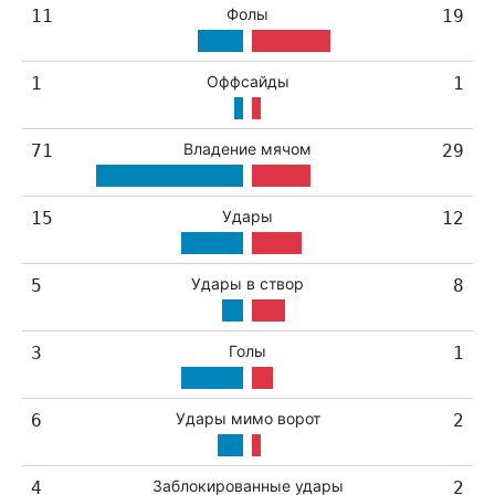
Фолы
11
19
Оффсайды
1
1
Владение мячом
71
29
Удары
15
12
Удары в створ
5
8
Голы
3
1
Удары мимо ворот
6
2
Заблокированные удары
4
2