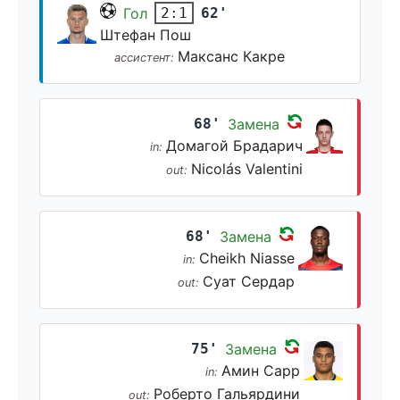
Гол
62'
2:1
Штефан Пош
Максанс Какре
ассистент:
68'
Замена
Домагой Брадарич
in:
Nicolás Valentini
out:
68'
Замена
Cheikh Niasse
in:
Суат Сердар
out:
75'
Замена
Амин Сарр
in:
Роберто Гальярдини
out: