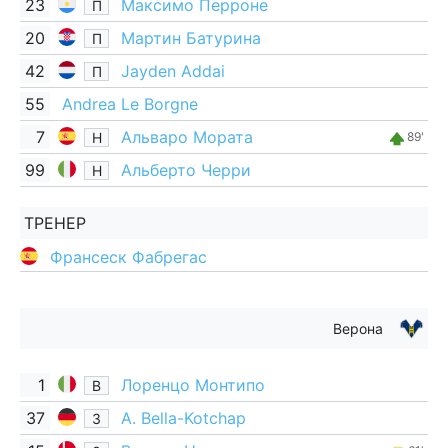
23
Максимо Перроне
П
20
Мартин Батурина
П
42
Jayden Addai
П
55
Andrea Le Borgne
7
Альваро Мората
Н
89'
99
Альберто Черри
Н
ТРЕНЕР
Франсеск Фабрегас
Верона
1
Лоренцо Монтипо
В
37
A. Bella-Kotchap
З