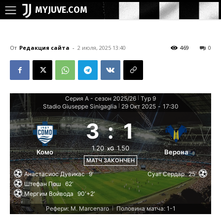
MYJUVE.COM
От
Редакция сайта
-
2 июля, 2025 13:40
469
0
Серия А - сезон 2025/26
Тур 9
|
Stadio Giuseppe Sinigaglia
29 Окт 2025
-
17:30
|
3
:
1
1.20
1.50
xG
Комо
Верона
МАТЧ ЗАКОНЧЕН
Анастасиос Дувикас
9'
Суат Сердар
25'
Штефан Пош
62'
Мергим Войвода
90'+2'
Рефери: M. Marcenaro
Половина матча: 1-1
|