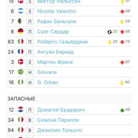
15
Виктор Нельссон
З
61'
6
Nicolás Valentini
З
68'
7
Рафик Бельгали
П
39'
8
Суат Сердар
П
25'
68'
63
Роберто Гальярдини
П
26'
75'
24
Антуан Бернед
П
3
Мартин Фресе
З
87'
17
Giovane
Н
16
G. Orban
Н
90'
ЗАПАСНЫЕ
12
Домагой Брадарич
П
68'
34
Симоне Перилли
В
94
Джакомо Тоньоло
В