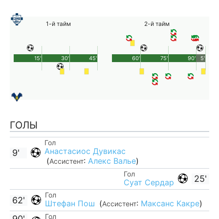
1-й тайм
2-й тайм
15'
30'
45'
60'
75'
90'
5'
ГОЛЫ
Гол
Анастасиос Дувикас
9'
(
:
Алекс Валье
)
Ассистент
Гол
25'
Суат Сердар
Гол
62'
Штефан Пош
(
:
Максанс Какре
)
Ассистент
Гол
90'