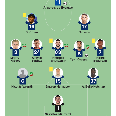
11
Анастасиос Дувикас
16
17
G. Orban
Giovane
3
24
63
7
8
Мартин
Антуан
Роберто
Рафик
Суат Сердар
Фресе
Бернед
Гальярдини
Бельгали
6
15
37
Nicolás Valentini
Виктор Нельссон
A. Bella-Kotchap
1
Лоренцо Монтипо