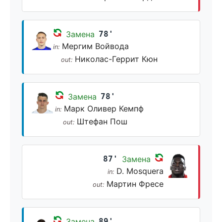
Замена
78'
Мергим Войвода
in:
Николас-Геррит Кюн
out:
Замена
78'
Марк Оливер Кемпф
in:
Штефан Пош
out:
87'
Замена
D. Mosquera
in:
Мартин Фресе
out:
Замена
89'