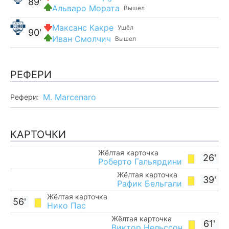
89'
Альваро Мората
Вышел
Максанс Какре
Ушёл
90'
Иван Смолчич
Вышел
РЕФЕРИ
M. Marcenaro
Рефери:
КАРТОЧКИ
Жёлтая карточка
26'
Роберто Гальярдини
Жёлтая карточка
39'
Рафик Бельгали
Жёлтая карточка
56'
Нико Пас
Жёлтая карточка
61'
Виктор Нельссон