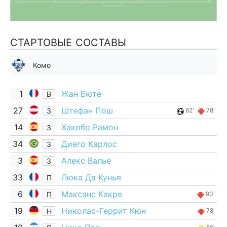
СТАРТОВЫЕ СОСТАВЫ
Комо
1
Жан Бюте
В
27
Штефан Пош
З
62'
78'
14
Хакобо Рамон
З
34
Диего Карлос
З
3
Алекс Валье
З
33
Люка Да Кунья
П
6
Максанс Какре
П
90'
19
Николас-Геррит Кюн
Н
78'