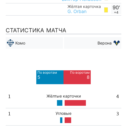
Жёлтая карточка
90'
G. Orban
+4
СТАТИСТИКА МАТЧА
Комо
Верона
Мимо ворот
Мимо ворот
6
4
По воротам
По воротам
Blocked
Blocked
5
8
4
2
Жёлтые карточки
1
4
Угловые
1
3