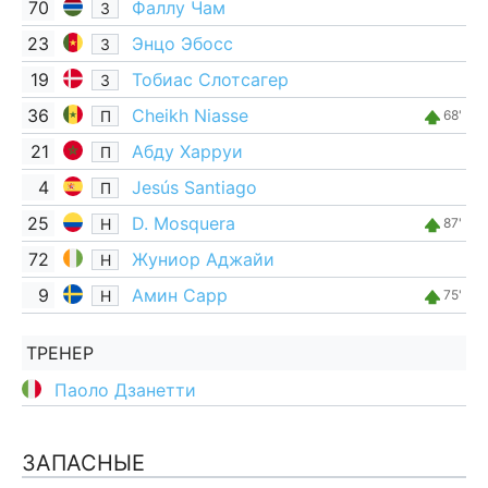
70
Фаллу Чам
З
23
Энцо Эбосс
З
19
Тобиас Слотсагер
З
36
Cheikh Niasse
П
68'
21
Абду Харруи
П
4
Jesús Santiago
П
25
D. Mosquera
Н
87'
72
Жуниор Аджайи
Н
9
Амин Сарр
Н
75'
ТРЕНЕР
Паоло Дзанетти
ЗАПАСНЫЕ