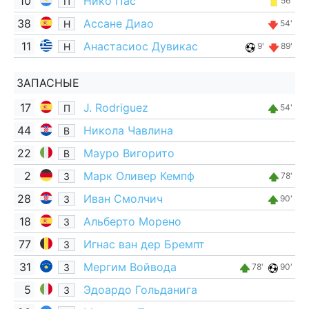
10
Нико Пас
П
56'
38
Ассане Диао
Н
54'
11
Анастасиос Дувикас
Н
9'
89'
ЗАПАСНЫЕ
17
J. Rodriguez
П
54'
44
Никола Чавлина
В
22
Мауро Вигорито
В
2
Марк Оливер Кемпф
З
78'
28
Иван Смолчич
З
90'
18
Альберто Морено
З
77
Игнас ван дер Бремпт
З
31
Мергим Войвода
З
78'
90'
5
Эдоардо Гольданига
З