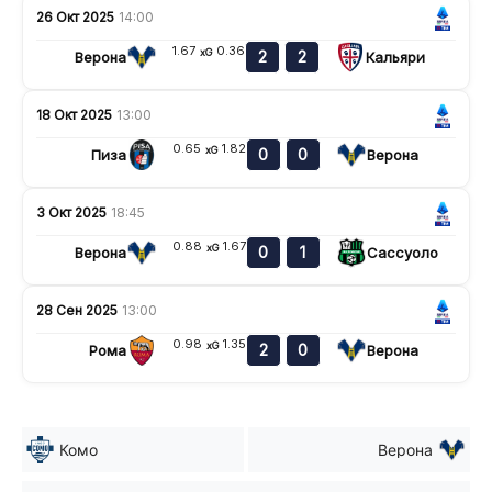
26 Окт 2025
14:00
1.67
0.36
xG
2
2
Верона
Кальяри
18 Окт 2025
13:00
0.65
1.82
xG
0
0
Пиза
Верона
3 Окт 2025
18:45
0.88
1.67
xG
0
1
Верона
Сассуоло
28 Сен 2025
13:00
0.98
1.35
xG
2
0
Рома
Верона
Комо
Верона