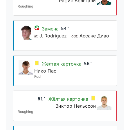
Рафик Бельгали
Roughing
Замена
54'
J. Rodriguez
Ассане Диао
in:
out:
Жёлтая карточка
56'
Нико Пас
Foul
61'
Жёлтая карточка
Виктор Нельссон
Roughing