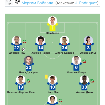
Мергим Войвода
(
:
J. Rodriguez
)
Ассистент
+2
1
Жан Бюте
27
14
34
3
Штефан Пош
Хакобо Рамон
Диего Карлос
Алекс Валье
33
6
Люка Да Кунья
Максанс Какре
19
10
38
Николас-Геррит Кюн
Нико Пас
Ассане Диао