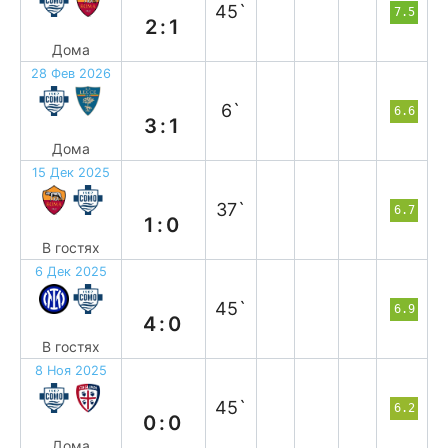
45`
7.5
2:1
Дома
28 Фев 2026
в
6`
6.6
3:1
Дома
15 Дек 2025
п
37`
6.7
1:0
В гостях
6 Дек 2025
п
45`
6.9
4:0
В гостях
8 Ноя 2025
н
45`
6.2
0:0
Дома