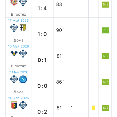
83`
6.3
1:4
В гостях
17 Май 2026
в
90`
7.3
1:0
Дома
10 Май 2026
в
81`
6.9
0:1
В гостях
2 Май 2026
н
86`
6.6
0:0
Дома
26 Апр 2026
в
81`
1
6.7
0:2