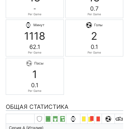
-
0.7
Per Game
Per Game
Минут
Голы
1118
2
62.1
0.1
Per Game
Per Game
Пасы
1
0.1
Per Game
ОБЩАЯ СТАТИСТИКА
Серия А (Италия)