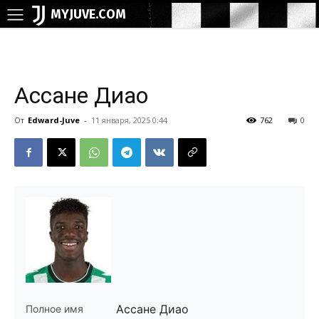
MYJUVE.COM
Ассане Диао
От
Edward-Juve
-
11 января, 2025 0:44
762
0
Ассане Диао
Полное имя