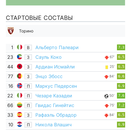
СТАРТОВЫЕ СОСТАВЫ
Торино
1
Альберто Палеари
В
7.3
23
Сауль Коко
З
67'
6.5
44
Ардиан Исмайли
З
25'
6.5
77
Энцо Эбосс
З
84'
6.6
16
Маркус Педерсен
П
6.9
22
Чезаре Казадеи
П
50'
7.6
66
Гвидас Гинейтис
П
75'
7.2
33
Рафаэль Обрадор
З
84'
6.5
10
Никола Влашич
П
6.9