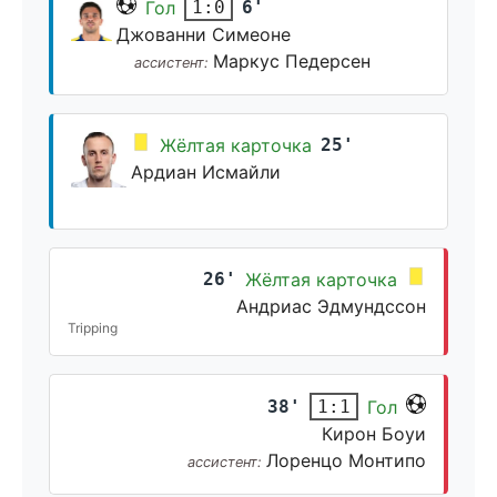
Гол
6'
1:0
Джованни Симеоне
Маркус Педерсен
ассистент:
Жёлтая карточка
25'
Ардиан Исмайли
26'
Жёлтая карточка
Андриас Эдмундссон
Tripping
38'
Гол
1:1
Кирон Боуи
Лоренцо Монтипо
ассистент: