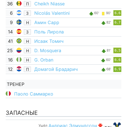
36
Cheikh Niasse
П
6
Nicolás Valentini
З
60'
90'
6.6
9
Амин Сарр
Н
82'
6.7
14
Поль Лирола
З
41
Исаак Томич
Н
25
D. Mosquera
Н
81'
6.5
16
G. Orban
Н
60'
6.6
12
Домагой Брадарич
П
68'
6.9
ТРЕНЕР
Паоло Саммарко
ЗАПАСНЫЕ
Андриас Эдмундссон
Ушёл