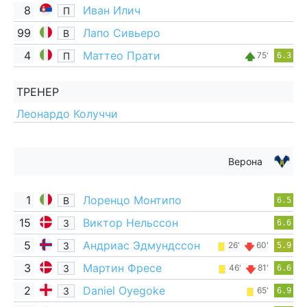
8
Иван Илич
П
99
Лапо Сивьеро
В
4
Маттео Прати
П
75'
6.3
ТРЕНЕР
Леонардо Колуччи
Верона
1
Лоренцо Монтипо
В
6.5
15
Виктор Нельссон
З
6.6
5
Андриас Эдмундссон
З
26'
60'
5.9
3
Мартин Фресе
З
46'
81'
6.6
2
Daniel Oyegoke
З
65'
6.9