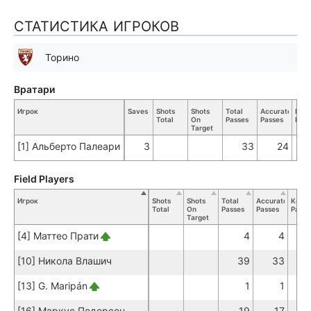
СТАТИСТИКА ИГРОКОВ
Торино
Вратари
Игрок
Saves
Shots
Shots
Total
Accurate
Key
Total
On
Passes
Passes
Pass
Target
[1] Альберто Палеари
3
33
24
Field Players
Игрок
Shots
Shots
Total
Accurate
Key
Total
On
Passes
Passes
Passe
Target
[4] Маттео Прати
4
4
[10] Никола Влашич
39
33
[13] G. Maripán
1
1
[16] Маркус Педерсен
19
17