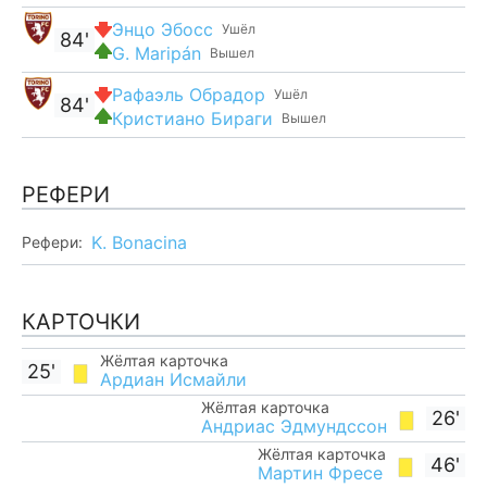
Энцо Эбосс
Ушёл
84'
G. Maripán
Вышел
Рафаэль Обрадор
Ушёл
84'
Кристиано Бираги
Вышел
РЕФЕРИ
K. Bonacina
Рефери:
КАРТОЧКИ
Жёлтая карточка
25'
Ардиан Исмайли
Жёлтая карточка
26'
Андриас Эдмундссон
Жёлтая карточка
46'
Мартин Фресе