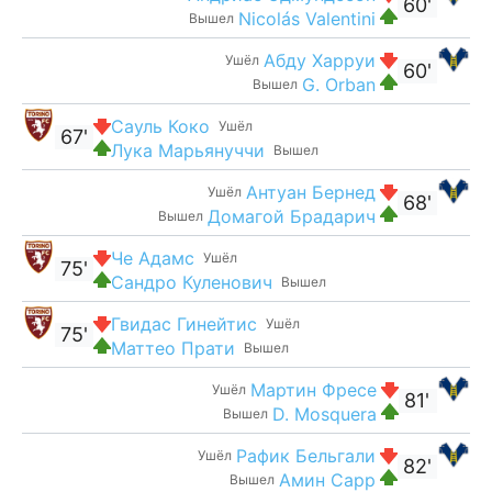
60'
Nicolás Valentini
Вышел
Абду Харруи
Ушёл
60'
G. Orban
Вышел
Сауль Коко
Ушёл
67'
Лука Марьянуччи
Вышел
Антуан Бернед
Ушёл
68'
Домагой Брадарич
Вышел
Че Адамс
Ушёл
75'
Сандро Куленович
Вышел
Гвидас Гинейтис
Ушёл
75'
Маттео Прати
Вышел
Мартин Фресе
Ушёл
81'
D. Mosquera
Вышел
Рафик Бельгали
Ушёл
82'
Амин Сарр
Вышел