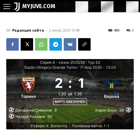
MYJUVE.COM
От
Редакция сайта
-
2 июля, 2025 13:48
480
0
Серия А - сезон 2025/26
Тур 32
|
Stadio Olimpico Grande Torino
11 Апр 2026
-
13:00
|
2
:
1
1.30
1.36
xG
Торино
Верона
МАТЧ ЗАКОНЧЕН
Джованни Симеоне
6'
Кирон Боуи
38'
Чезаре Казадеи
50'
Рефери: K. Bonacina
Половина матча: 1-1
|