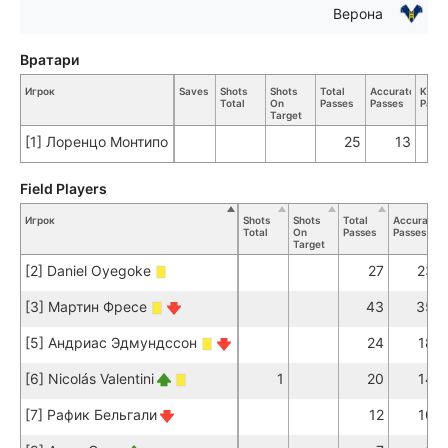
Верона
Вратари
Игрок
Saves
Shots
Shots
Total
Accurate
Key
Total
On
Passes
Passes
Passe
Target
[1] Лоренцо Монтипо
25
13
Field Players
Игрок
Shots
Shots
Total
Accurate
Total
On
Passes
Passes
Target
[2] Daniel Oyegoke
27
23
[3] Мартин Фресе
43
35
[5] Андриас Эдмундссон
24
18
[6] Nicolás Valentini
1
20
14
[7] Рафик Бельгали
12
10