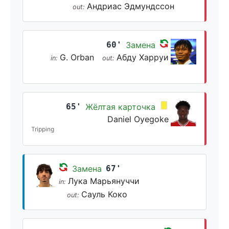
Андриас Эдмундссон
out:
60'
Замена
G. Orban
Абду Харруи
in:
out:
65'
Жёлтая карточка
Daniel Oyegoke
Tripping
Замена
67'
Лука Марьянуччи
in:
Сауль Коко
out: