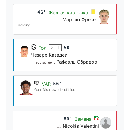
46'
Жёлтая карточка
Мартин Фресе
Holding
Гол
50'
2:1
Чезаре Казадеи
Рафаэль Обрадор
ассистент:
VAR
56'
Goal Disallowed - offside
60'
Замена
Nicolás Valentini
in: