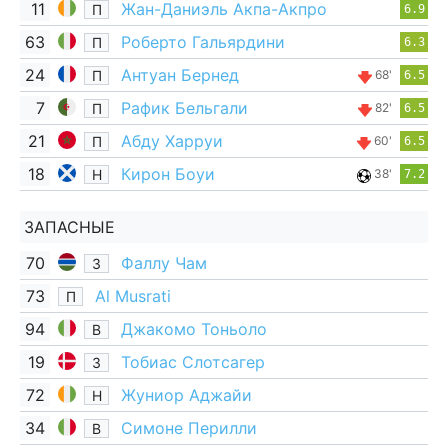
11
Жан-Даниэль Акпа-Акпро
П
6.9
63
Роберто Гальярдини
П
6.3
24
Антуан Бернед
П
68'
6.5
7
Рафик Бельгали
П
82'
6.5
21
Абду Харруи
П
60'
6.5
18
Кирон Боуи
Н
38'
7.2
ЗАПАСНЫЕ
70
Фаллу Чам
З
73
Al Musrati
П
94
Джакомо Тоньоло
В
19
Тобиас Слотсагер
З
72
Жуниор Аджайи
Н
34
Симоне Перилли
В