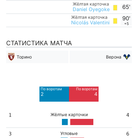
Жёлтая карточка
65'
Daniel Oyegoke
Жёлтая карточка
90'
Nicolás Valentini
+5
СТАТИСТИКА МАТЧА
Торино
Верона
Мимо ворот
Мимо ворот
7
14
По воротам
По воротам
Blocked
Blocked
2
4
2
8
Жёлтые карточки
1
4
Угловые
3
6