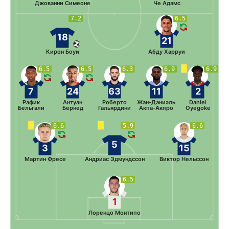
Джованни Симеоне
Че Адамс
7.2
6.5
18
21
Кирон Боуи
Абду Харруи
6.5
6.5
6.3
6.9
6.9
7
24
63
11
2
Рафик
Антуан
Роберто
Жан-Даниэль
Daniel
Бельгали
Бернед
Гальярдини
Акпа-Акпро
Oyegoke
6.6
5.9
6.6
5
3
15
Мартин Фресе
Андриас Эдмундссон
Виктор Нельссон
6.5
1
Лоренцо Монтипо