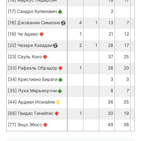
[17] Сандро Куленович
2
[18] Джованни Симеоне
4
1
13
7
[19] Че Адамс
1
21
12
[22] Чезаре Казадеи
2
1
28
17
[23] Сауль Коко
37
25
[33] Рафаэль Обрадор
1
26
20
[34] Кристиано Бираги
3
3
[35] Лука Марьянуччи
8
7
[44] Ардиан Исмайли
36
35
[66] Гвидас Гинейтис
1
30
19
[77] Энцо Эбосс
49
38