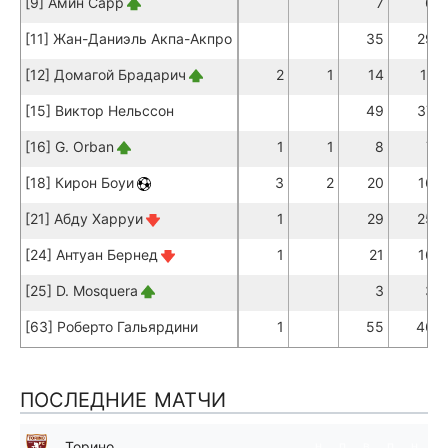
[9] Амин Сарр
7
6
[11] Жан-Даниэль Акпа-Акпро
35
29
[12] Домагой Брадарич
2
1
14
11
[15] Виктор Нельссон
49
37
[16] G. Orban
1
1
8
7
[18] Кирон Боуи
3
2
20
16
[21] Абду Харруи
1
29
25
[24] Антуан Бернед
1
21
16
[25] D. Mosquera
3
3
[63] Роберто Гальярдини
1
55
46
ПОСЛЕДНИЕ МАТЧИ
Торино
н
п
в
п
н