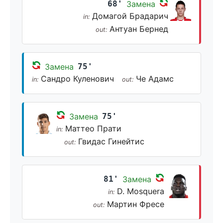
68'
Замена
Домагой Брадарич
in:
Антуан Бернед
out:
Замена
75'
Сандро Куленович
Че Адамс
in:
out:
Замена
75'
Маттео Прати
in:
Гвидас Гинейтис
out:
81'
Замена
D. Mosquera
in:
Мартин Фресе
out: