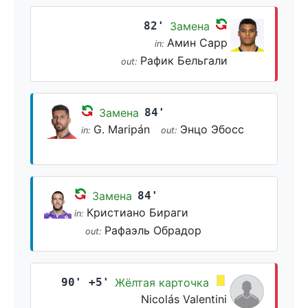
82'
Замена
Амин Сарр
in:
Рафик Бельгали
out:
Замена
84'
G. Maripán
Энцо Эбосс
in:
out:
Замена
84'
Кристиано Бираги
in:
Рафаэль Обрадор
out:
90' +5'
Жёлтая карточка
Nicolás Valentini