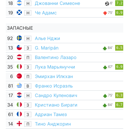
18
Джованни Симеоне
Н
6'
7.2
19
Че Адамс
Н
75'
6.9
ЗАПАСНЫЕ
92
Алье Нджи
Н
13
G. Maripán
З
84'
6.5
20
Валентино Лазаро
П
35
Лука Марьянуччи
З
67'
6.9
6
Эмирхан Илкхан
П
81
Франко Исраэль
В
17
Сандро Куленович
Н
75'
6.3
34
Кристиано Бираги
З
84'
6.7
61
Адриан Тамез
З
14
Тино Анджорин
П