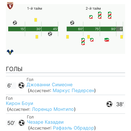
1-й тайм
2-й тайм
15'
30'
45'
60'
75'
90'
6'
ГОЛЫ
Гол
Джованни Симеоне
6'
(
:
Маркус Педерсен
)
Ассистент
Гол
Кирон Боуи
38'
(
Лоренцо Монтипо
)
Ассистент:
Гол
Чезаре Казадеи
50'
(
:
Рафаэль Обрадор
)
Ассистент