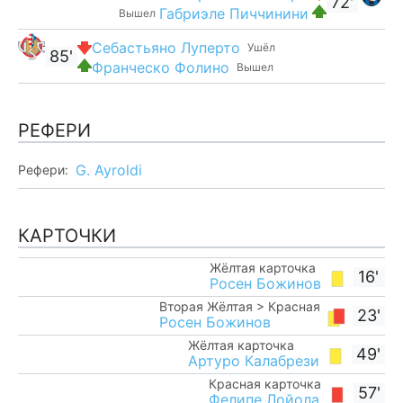
72'
Габриэле Пиччинини
Вышел
Себастьяно Луперто
Ушёл
85'
Франческо Фолино
Вышел
РЕФЕРИ
G. Ayroldi
Рефери:
КАРТОЧКИ
Жёлтая карточка
16'
Росен Божинов
Вторая Жёлтая > Красная
23'
Росен Божинов
Жёлтая карточка
49'
Артуро Калабрези
Красная карточка
57'
Фелипе Лойола