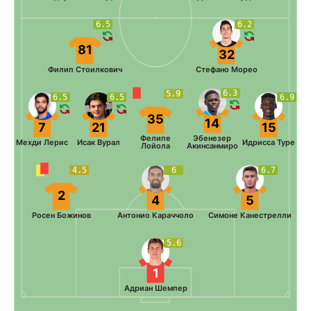
6.5
6.2
81
32
Филип Стоилкович
Стефано Морео
6.3
5.9
6.5
6.5
6.9
35
14
7
21
15
Фелипе
Эбенезер
Мехди Лерис
Исак Вурал
Идрисса Туре
Лойола
Акинсанмиро
4.5
6
6.7
2
4
5
Росен Божинов
Антонио Караччоло
Симоне Канестрелли
5.6
1
Адриан Шемпер