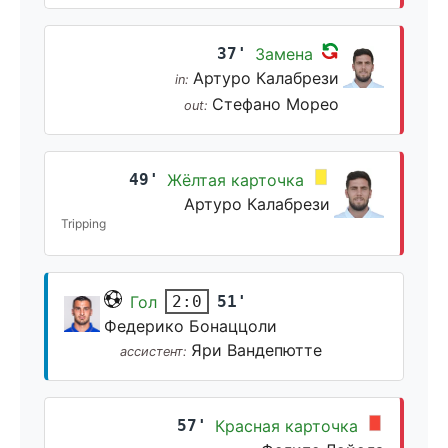
37'
Замена
Артуро Калабрези
in:
Стефано Морео
out:
49'
Жёлтая карточка
Артуро Калабрези
Tripping
Гол
51'
2:0
Федерико Бонаццоли
Яри Вандепютте
ассистент:
57'
Красная карточка