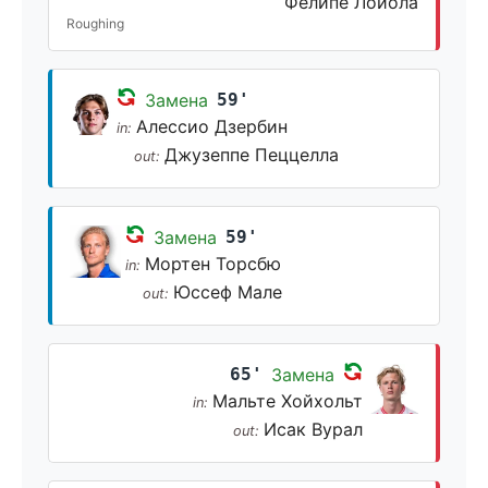
Фелипе Лойола
Roughing
Замена
59'
Алессио Дзербин
in:
Джузеппе Пеццелла
out:
Замена
59'
Мортен Торсбю
in:
Юссеф Мале
out:
65'
Замена
Мальте Хойхольт
in:
Исак Вурал
out: