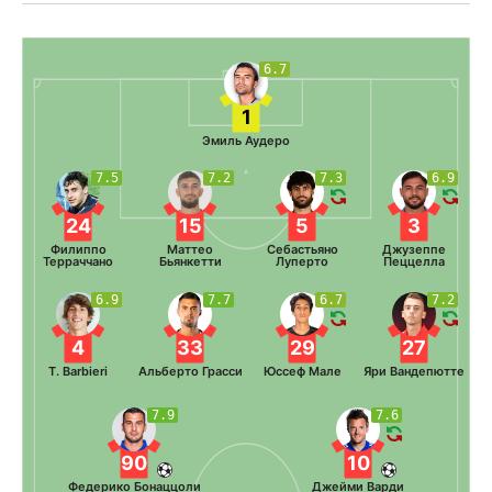
6.7
1
Эмиль Аудеро
7.5
7.2
7.3
6.9
24
15
5
3
Филиппо
Маттео
Себастьяно
Джузеппе
Терраччано
Бьянкетти
Луперто
Пеццелла
6.9
7.7
6.7
7.2
4
33
29
27
T. Barbieri
Альберто Грасси
Юссеф Мале
Яри Вандепютте
7.9
7.6
90
10
Федерико Бонаццоли
Джейми Варди