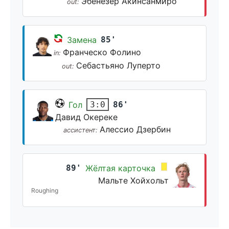
Эбенезер Акинсанмиро
out:
Замена
85'
Франческо Фолино
in:
Себастьяно Луперто
out:
Гол
86'
3:0
Давид Окереке
Алессио Дзербин
ассистент:
89'
Жёлтая карточка
Мальте Хойхольт
Roughing