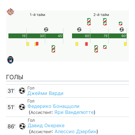
1-й тайм
2-й тайм
15'
30'
45'
60'
75'
90'
ГОЛЫ
Гол
31'
Джейми Варди
Гол
Федерико Бонаццоли
51'
(
:
Яри Вандепютте
)
Ассистент
Гол
Давид Окереке
86'
(
:
Алессио Дзербин
)
Ассистент