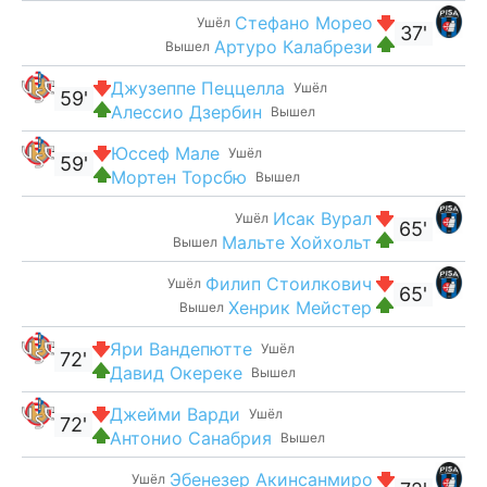
Стефано Морео
Ушёл
37'
Артуро Калабрези
Вышел
Джузеппе Пеццелла
Ушёл
59'
Алессио Дзербин
Вышел
Юссеф Мале
Ушёл
59'
Мортен Торсбю
Вышел
Исак Вурал
Ушёл
65'
Мальте Хойхольт
Вышел
Филип Стоилкович
Ушёл
65'
Хенрик Мейстер
Вышел
Яри Вандепютте
Ушёл
72'
Давид Окереке
Вышел
Джейми Варди
Ушёл
72'
Антонио Санабрия
Вышел
Эбенезер Акинсанмиро
Ушёл