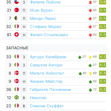
35
Фелипе Лойола
З
57'
5.9
21
Исак Вурал
П
65'
6.5
7
Мехди Лерис
П
37'
6.5
32
Стефано Морео
Н
37'
6.2
81
Филип Стоилкович
Н
65'
6.5
ЗАПАСНЫЕ
33
Артуро Калабрези
З
37'
49'
6.2
3
Самуэле Ангори
З
37'
6.5
8
Мальте Хойхольт
П
65'
89'
6.3
9
Хенрик Мейстер
Н
65'
6.5
36
Габриэле Пиччинини
П
72'
6.2
12
Николас
В
22
Симоне Скуффет
В