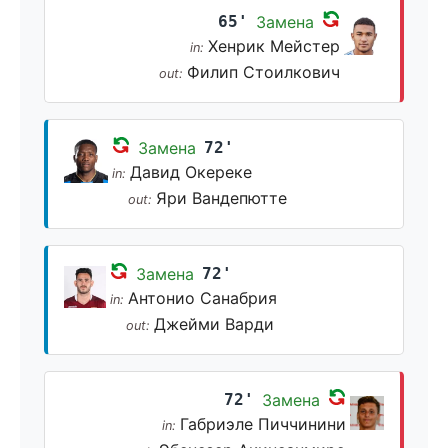
65'
Замена
Хенрик Мейстер
in:
Филип Стоилкович
out:
Замена
72'
Давид Окереке
in:
Яри Вандепютте
out:
Замена
72'
Антонио Санабрия
in:
Джейми Варди
out:
72'
Замена
Габриэле Пиччинини
in: