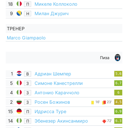
18
Микеле Коллоколо
П
9
Милан Джурич
Н
ТРЕНЕР
Marco Giampaolo
Пиза
1
Адриан Шемпер
В
5.6
5
Симоне Канестрелли
З
6.7
4
Антонио Караччоло
З
6
2
Росен Божинов
З
16'
23'
4.5
15
Идрисса Туре
П
6.9
14
Эбенезер Акинсанмиро
П
72'
6.3