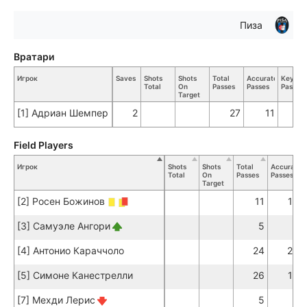
Пиза
Вратари
Игрок
Saves
Shots
Shots
Total
Accurate
Key
Total
On
Passes
Passes
Passes
Target
[1] Адриан Шемпер
2
27
11
Field Players
Игрок
Shots
Shots
Total
Accurate
Total
On
Passes
Passes
Target
[2] Росен Божинов
11
10
[3] Самуэле Ангори
5
4
[4] Антонио Караччоло
24
20
[5] Симоне Канестрелли
26
18
[7] Мехди Лерис
5
5