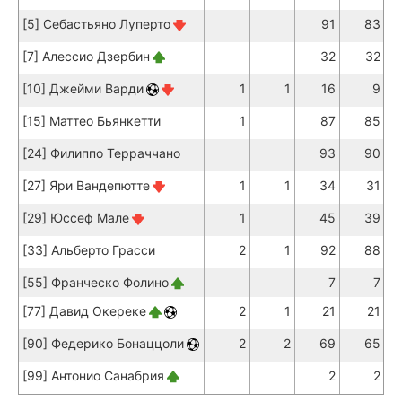
[5] Себастьяно Луперто
91
83
[7] Алессио Дзербин
32
32
[10] Джейми Варди
1
1
16
9
[15] Маттео Бьянкетти
1
87
85
[24] Филиппо Терраччано
93
90
[27] Яри Вандепютте
1
1
34
31
[29] Юссеф Мале
1
45
39
[33] Альберто Грасси
2
1
92
88
[55] Франческо Фолино
7
7
[77] Давид Окереке
2
1
21
21
[90] Федерико Бонаццоли
2
2
69
65
[99] Антонио Санабрия
2
2