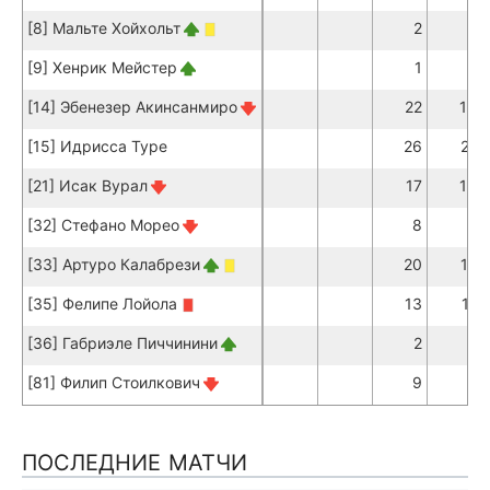
[8] Мальте Хойхольт
2
1
[9] Хенрик Мейстер
1
1
[14] Эбенезер Акинсанмиро
22
15
[15] Идрисса Туре
26
21
[21] Исак Вурал
17
13
[32] Стефано Морео
8
6
[33] Артуро Калабрези
20
17
[35] Фелипе Лойола
13
11
[36] Габриэле Пиччинини
2
2
[81] Филип Стоилкович
9
6
ПОСЛЕДНИЕ МАТЧИ