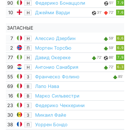
90
Федерико Бонаццоли
Н
51'
7.9
10
Джейми Варди
Н
31'
72'
7.6
ЗАПАСНЫЕ
7
Алессио Дзербин
Н
59'
6.6
2
Мортен Торсбю
П
59'
6.9
77
Давид Окереке
Н
72'
86'
7.9
99
Антонио Санабрия
Н
72'
6.3
55
Франческо Фолино
З
85'
69
Лапо Нава
В
16
Марко Сильвестри
В
23
Федерико Чеккерини
З
30
Микаил Файе
З
38
Уоррен Бондо
П