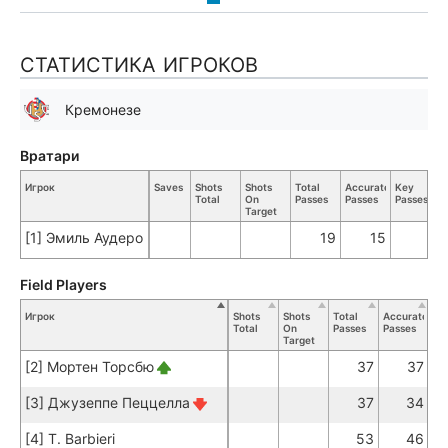
СТАТИСТИКА ИГРОКОВ
Кремонезе
Вратари
Игрок
Saves
Shots
Shots
Total
Accurate
Key
Total
On
Passes
Passes
Passes
Target
[1] Эмиль Аудеро
19
15
Field Players
Игрок
Shots
Shots
Total
Accurate
Ke
Total
On
Passes
Passes
Pa
Target
[2] Мортен Торсбю
37
37
[3] Джузеппе Пеццелла
37
34
[4] T. Barbieri
53
46