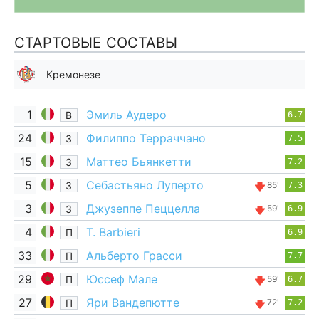
СТАРТОВЫЕ СОСТАВЫ
Кремонезе
1
Эмиль Аудеро
В
6.7
24
Филиппо Терраччано
З
7.5
15
Маттео Бьянкетти
З
7.2
5
Себастьяно Луперто
З
85'
7.3
3
Джузеппе Пеццелла
З
59'
6.9
4
T. Barbieri
П
6.9
33
Альберто Грасси
П
7.7
29
Юссеф Мале
П
59'
6.7
27
Яри Вандепютте
П
72'
7.2