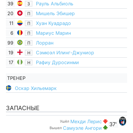
39
Рауль Альбиоль
З
20
Мишель Эбишер
П
11
Хуан Куадрадо
П
6
Мариус Марин
П
99
Лорран
П
19
Сэмюэл Илинг-Джуниор
Н
17
Рафиу Дуросинми
Н
ТРЕНЕР
Оскар Хильемарк
ЗАПАСНЫЕ
Мехди Лерис
Ушёл
37'
Самуэле Ангори
Вышел