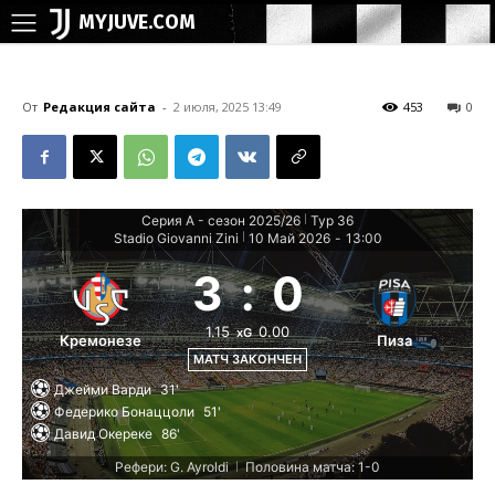
MYJUVE.COM
От
Редакция сайта
-
2 июля, 2025 13:49
453
0
Серия А - сезон 2025/26
Тур 36
|
Stadio Giovanni Zini
10 Май 2026
-
13:00
|
3
:
0
1.15
0.00
xG
Кремонезе
Пиза
МАТЧ ЗАКОНЧЕН
Джейми Варди
31'
Федерико Бонаццоли
51'
Давид Окереке
86'
Рефери: G. Ayroldi
Половина матча: 1-0
|