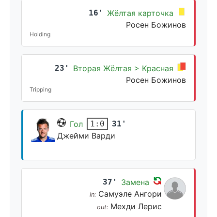
16'
Жёлтая карточка
Росен Божинов
Holding
23'
Вторая Жёлтая > Красная
Росен Божинов
Tripping
Гол
31'
1:0
Джейми Варди
37'
Замена
Самуэле Ангори
in:
Мехди Лерис
out: