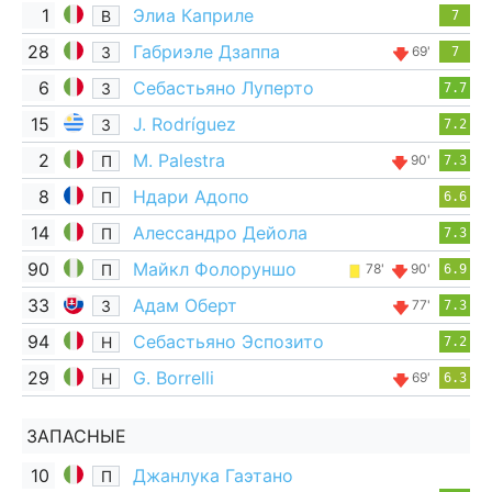
1
Элиа Каприле
В
7
28
Габриэле Дзаппа
З
69'
7
6
Себастьяно Луперто
З
7.7
15
J. Rodríguez
З
7.2
2
M. Palestra
П
90'
7.3
8
Ндари Адопо
П
6.6
14
Алессандро Дейола
П
7.3
90
Майкл Фолоруншо
П
78'
90'
6.9
33
Адам Оберт
З
77'
7.3
94
Себастьяно Эспозито
Н
7.2
29
G. Borrelli
Н
69'
6.3
ЗАПАСНЫЕ
10
Джанлука Гаэтано
П