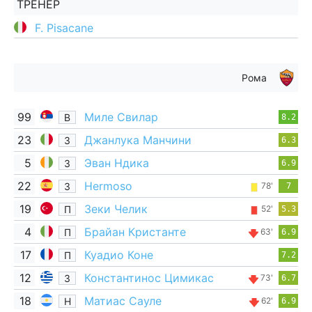
ТРЕНЕР
F. Pisacane
Рома
99
Миле Свилар
В
8.2
23
Джанлука Манчини
З
6.3
5
Эван Ндика
З
6.9
22
Hermoso
З
78'
7
19
Зеки Челик
П
52'
5.3
4
Брайан Кристанте
П
63'
6.9
17
Куадио Коне
П
7.2
12
Константинос Цимикас
З
73'
6.7
18
Матиас Сауле
Н
62'
6.9