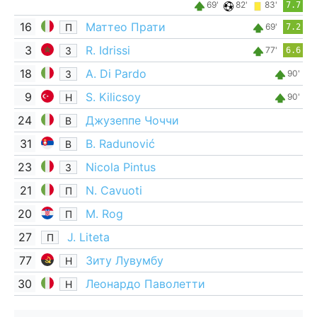
69'
82'
83'
7.7
16
Маттео Прати
П
69'
7.2
3
R. Idrissi
З
77'
6.6
18
A. Di Pardo
З
90'
9
S. Kilicsoy
Н
90'
24
Джузеппе Чоччи
В
31
B. Radunović
В
23
Nicola Pintus
З
21
N. Cavuoti
П
20
M. Rog
П
27
J. Liteta
П
77
Зиту Лувумбу
Н
30
Леонардо Паволетти
Н