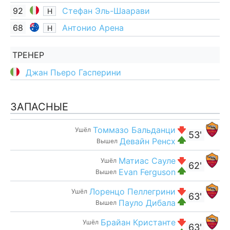
92
Стефан Эль-Шаарави
Н
68
Антонио Арена
Н
ТРЕНЕР
Джан Пьеро Гасперини
ЗАПАСНЫЕ
Томмазо Бальданци
Ушёл
53'
Девайн Ренсх
Вышел
Матиас Сауле
Ушёл
62'
Evan Ferguson
Вышел
Лоренцо Пеллегрини
Ушёл
63'
Пауло Дибала
Вышел
Брайан Кристанте
Ушёл
63'