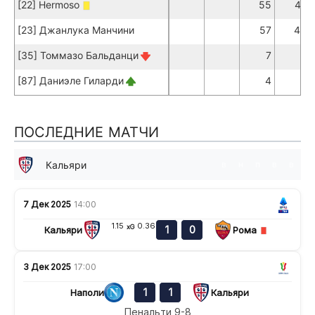
[22] Hermoso
55
47
[23] Джанлука Манчини
57
43
[35] Томмазо Бальданци
7
5
[87] Даниэле Гиларди
4
1
ПОСЛЕДНИЕ МАТЧИ
Кальяри
в
н
п
в
в
7 Дек 2025
14:00
1.15
0.36
xG
1
0
Кальяри
Рома
3 Дек 2025
17:00
1
1
Наполи
Кальяри
Пенальти 9-8