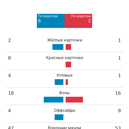
Мимо ворот
Мимо ворот
4
4
По воротам
По воротам
Blocked
Blocked
8
2
3
4
Жёлтые карточки
2
1
Красные карточки
0
1
Угловые
4
1
Фолы
18
16
Оффсайды
4
0
Владение мячом
47
53