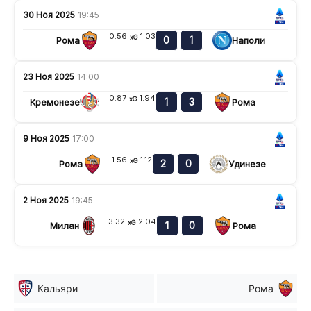
30 Ноя 2025
19:45
0.56
1.03
xG
0
1
Рома
Наполи
23 Ноя 2025
14:00
0.87
1.94
xG
1
3
Кремонезе
Рома
9 Ноя 2025
17:00
1.56
1.12
xG
2
0
Рома
Удинезе
2 Ноя 2025
19:45
3.32
2.04
xG
1
0
Милан
Рома
Кальяри
Рома