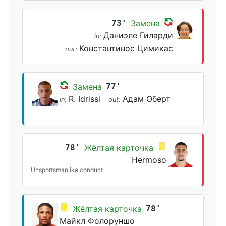
73'
Замена
Даниэле Гиларди
in:
Константинос Цимикас
out:
Замена
77'
R. Idrissi
Адам Оберт
in:
out:
78'
Жёлтая карточка
Hermoso
Unsportsmanlike conduct
Жёлтая карточка
78'
Майкл Фолоруншо