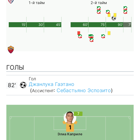
1-й тайм
2-й тайм
15'
30'
45'
60'
75'
90'
7'
ГОЛЫ
Гол
Джанлука Гаэтано
82'
(
:
Себастьяно Эспозито
)
Ассистент
7
1
Элиа Каприле