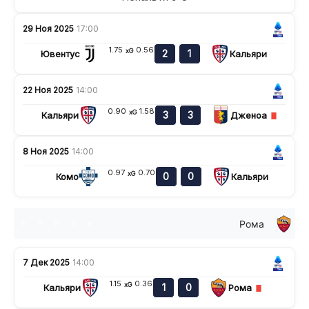
29 Ноя 2025
17:00
1.75
0.56
xG
2
1
Ювентус
Кальяри
22 Ноя 2025
14:00
0.90
1.58
xG
3
3
Кальяри
Дженоа
8 Ноя 2025
14:00
0.97
0.70
xG
0
0
Комо
Кальяри
Рома
в
в
в
в
в
7 Дек 2025
14:00
1.15
0.36
xG
1
0
Кальяри
Рома