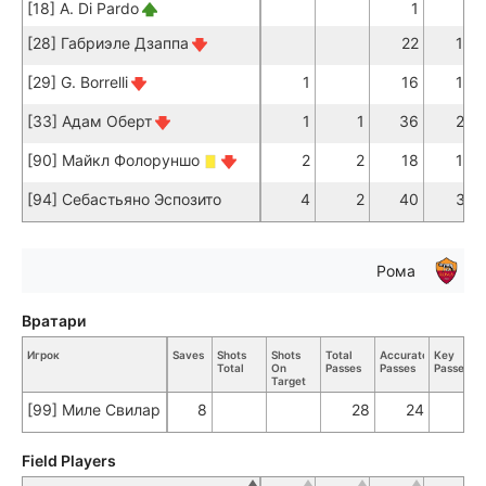
[18] A. Di Pardo
1
1
[28] Габриэле Дзаппа
22
19
[29] G. Borrelli
1
16
14
[33] Адам Оберт
1
1
36
27
[90] Майкл Фолоруншо
2
2
18
13
[94] Себастьяно Эспозито
4
2
40
31
Рома
Вратари
Игрок
Saves
Shots
Shots
Total
Accurate
Key
Total
On
Passes
Passes
Passes
Target
[99] Миле Свилар
8
28
24
Field Players