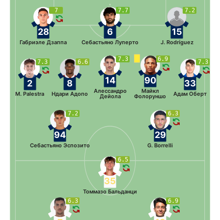
7
7.7
7.2
28
6
15
Габриэле Дзаппа
Себастьяно Луперто
J. Rodríguez
7.3
6.9
7.3
6.6
7.3
14
90
2
8
33
Алессандро
Майкл
M. Palestra
Ндари Адопо
Адам Оберт
Дейола
Фолоруншо
7.2
6.3
94
29
Себастьяно Эспозито
G. Borrelli
6.5
35
Томмазо Бальданци
6.3
6.9