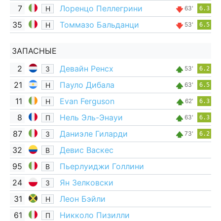
7
Лоренцо Пеллегрини
Н
63'
6.3
35
Томмазо Бальданци
Н
53'
6.5
ЗАПАСНЫЕ
2
Девайн Ренсх
З
53'
6.2
21
Пауло Дибала
Н
63'
6.5
11
Evan Ferguson
Н
62'
6.3
8
Нель Эль-Энауи
П
63'
6.3
87
Даниэле Гиларди
З
73'
6.2
32
Девис Васкес
В
95
Пьерлуиджи Голлини
В
24
Ян Зелковски
З
31
Леон Бэйли
Н
61
Никколо Пизилли
П