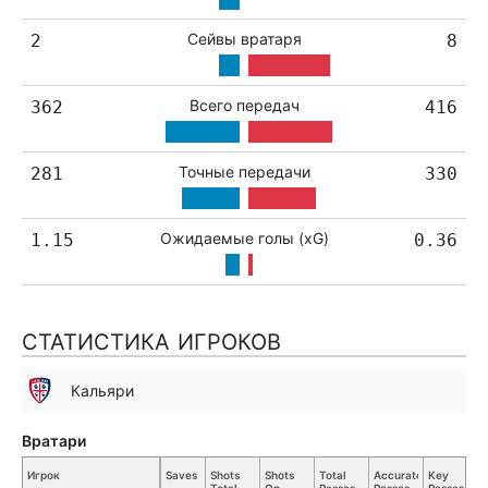
Сейвы вратаря
2
8
Всего передач
362
416
Точные передачи
281
330
Ожидаемые голы (xG)
1.15
0.36
СТАТИСТИКА ИГРОКОВ
Кальяри
Вратари
Игрок
Saves
Shots
Shots
Total
Accurate
Key