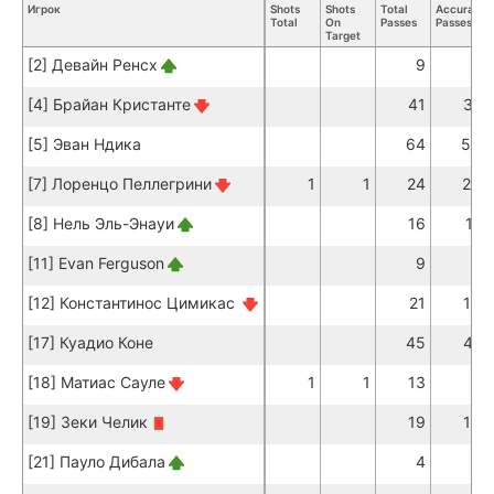
Игрок
Shots
Shots
Total
Accurate
Total
On
Passes
Passes
Target
[2] Девайн Ренсх
9
7
[4] Брайан Кристанте
41
31
[5] Эван Ндика
64
56
[7] Лоренцо Пеллегрини
1
1
24
20
[8] Нель Эль-Энауи
16
11
[11] Evan Ferguson
9
6
[12] Константинос Цимикас
21
16
[17] Куадио Коне
45
41
[18] Матиас Сауле
1
1
13
9
[19] Зеки Челик
19
10
[21] Пауло Дибала
4
3