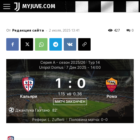
MYJUVE.COM
От
Редакция сайта
-
2 июля, 2025 13:41
427
0
Серия А - сезон 2025/26
Тур 14
|
Unipol Domus
7 Дек 2025
-
14:00
|
1
:
0
1.15
0.36
xG
Кальяри
Рома
МАТЧ ЗАКОНЧЕН
Джанлука Гаэтано
82'
Рефери: L. Zufferli
Половина матча: 0-0
|