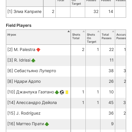
Total
On
Passes
Passes
Passes
T
Target
[1] Элиа Каприле
2
32
14
Field Players
Игрок
Shots
Shots
Total
Accurate
Total
On
Passes
Passes
Target
[2] M. Palestra
2
1
22
17
[3] R. Idrissi
11
7
[6] Себастьяно Луперто
38
32
[8] Ндари Адопо
26
22
[10] Джанлука Гаэтано
1
1
10
9
[14] Алессандро Дейола
1
1
45
39
[15] J. Rodríguez
36
29
[16] Маттео Прати
9
7