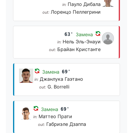
Пауло Дибала
in:
Лоренцо Пеллегрини
out:
63'
Замена
Нель Эль-Энауи
in:
Брайан Кристанте
out:
Замена
69'
Джанлука Гаэтано
in:
G. Borrelli
out:
Замена
69'
Маттео Прати
in:
Габриэле Дзаппа
out: