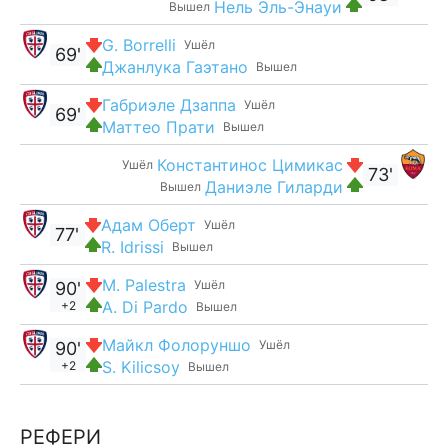
Нель Эль-Энауи
Вышел
G. Borrelli
Ушёл
69'
Джанлука Гаэтано
Вышел
Габриэле Дзаппа
Ушёл
69'
Маттео Прати
Вышел
Константинос Цимикас
Ушёл
73'
Даниэле Гиларди
Вышел
Адам Оберт
Ушёл
77'
R. Idrissi
Вышел
M. Palestra
Ушёл
90'
A. Di Pardo
+2
Вышел
Майкл Фолоруншо
Ушёл
90'
S. Kilicsoy
+2
Вышел
РЕФЕРИ