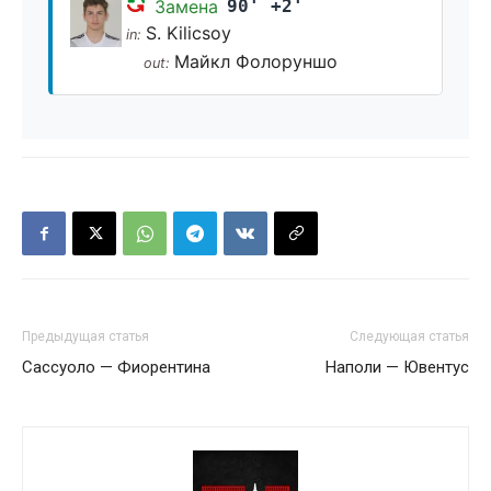
Замена
90' +2'
S. Kilicsoy
in:
Майкл Фолоруншо
out:
Предыдущая статья
Следующая статья
Сассуоло — Фиорентина
Наполи — Ювентус