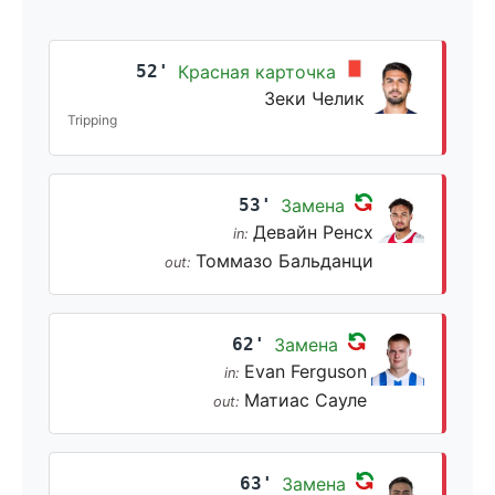
52'
Красная карточка
Зеки Челик
Tripping
53'
Замена
Девайн Ренсх
in:
Томмазо Бальданци
out:
62'
Замена
Evan Ferguson
in:
Матиас Сауле
out:
63'
Замена