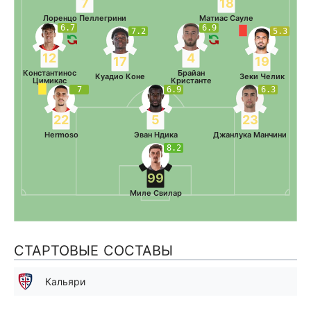
7
18
Лоренцо Пеллегрини
Матиас Сауле
6.7
6.9
7.2
5.3
12
4
17
19
Константинос
Брайан
Куадио Коне
Зеки Челик
Цимикас
Кристанте
7
6.9
6.3
22
5
23
Hermoso
Эван Ндика
Джанлука Манчини
8.2
99
Миле Свилар
СТАРТОВЫЕ СОСТАВЫ
Кальяри