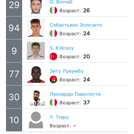
G.
Borrelli
29
26
Возраст:
Себастьяно
Эспозито
94
24
Возраст:
S.
Kilicsoy
9
20
Возраст:
Зиту
Лувумбу
77
24
Возраст:
Леонардо
Паволетти
30
37
Возраст:
Y.
Trepy
10
-
Возраст: