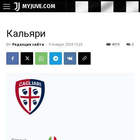
MYJUVE.COM
Кальяри
От
Редакция сайта
-
9 января, 2024 15:26
4111
0