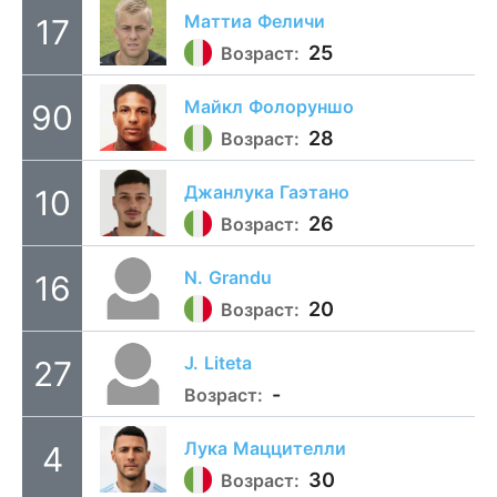
Маттиа
Феличи
17
25
Возраст:
Майкл
Фолоруншо
90
28
Возраст:
Джанлука
Гаэтано
10
26
Возраст:
N.
Grandu
16
20
Возраст:
J.
Liteta
27
-
Возраст:
Лука
Маццителли
4
30
Возраст: