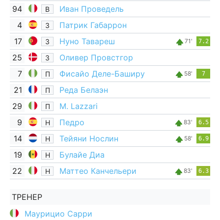
94
Иван Проведель
В
4
Патрик Габаррон
З
17
Нуно Тавареш
З
71'
7.2
25
Оливер Провстгор
З
7
Фисайо Деле-Баширу
П
58'
7
21
Реда Белаэн
П
29
M. Lazzari
П
9
Педро
Н
83'
6.5
14
Тейяни Нослин
Н
58'
6.9
19
Булайе Диа
Н
22
Маттео Канчельери
Н
83'
6.3
ТРЕНЕР
Маурицио Сарри