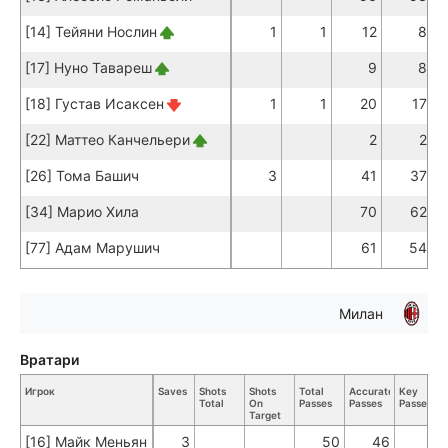
[14] Тейяни Нослин
1
1
12
8
[17] Нуно Тавареш
9
8
[18] Густав Исаксен
1
1
20
17
[22] Маттео Канчельери
2
2
[26] Тома Башич
3
41
37
[34] Марио Хила
70
62
[77] Адам Марушич
61
54
Милан
Вратари
Игрок
Saves
Shots
Shots
Total
Accurate
Key
Total
On
Passes
Passes
Passes
Target
[16] Майк Меньян
3
50
46