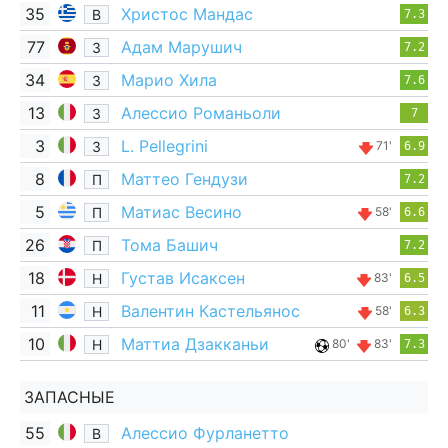
35
Христос Мандас
В
7.3
77
Адам Марушич
З
7.2
34
Марио Хила
З
7.6
13
Алессио Романьоли
З
7
3
L. Pellegrini
З
71'
6.9
8
Маттео Гендузи
П
7.2
5
Матиас Весино
П
58'
6.6
26
Тома Башич
П
7.2
18
Густав Исаксен
Н
83'
6.5
11
Валентин Кастельянос
Н
58'
6.3
10
Маттиа Дзакканьи
Н
80'
83'
7.3
ЗАПАСНЫЕ
55
Алессио Фурланетто
В