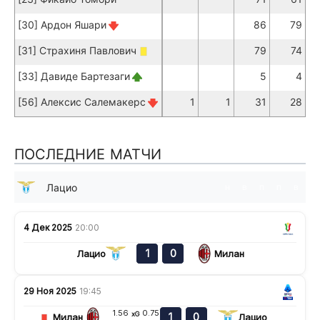
[30] Ардон Яшари
86
79
[31] Страхиня Павлович
79
74
[33] Давиде Бартезаги
5
4
[56] Алексис Салемакерс
1
1
31
28
ПОСЛЕДНИЕ МАТЧИ
Лацио
н
в
п
п
в
4 Дек 2025
20:00
1
0
Лацио
Милан
29 Ноя 2025
19:45
1.56
0.75
xG
1
0
Милан
Лацио