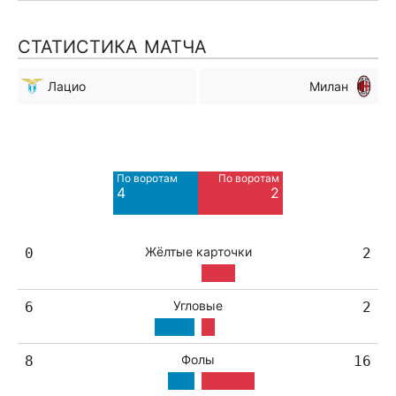
СТАТИСТИКА МАТЧА
Лацио
Милан
Мимо ворот
Мимо ворот
4
7
По воротам
По воротам
Blocked
Blocked
4
2
3
2
Жёлтые карточки
0
2
Угловые
6
2
Фолы
8
16