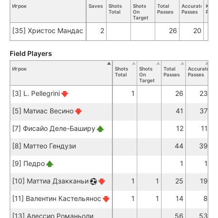
Игрок
Saves
Shots
Shots
Total
Accurate
Key
Total
On
Passes
Passes
Pass
Target
[35] Христос Мандас
2
26
20
Field Players
Игрок
Shots
Shots
Total
Accurate
K
Total
On
Passes
Passes
Pa
Target
[3] L. Pellegrini
1
26
23
[5] Матиас Весино
41
37
[7] Фисайо Деле-Баширу
12
11
[8] Маттео Гендузи
44
39
[9] Педро
1
1
[10] Маттиа Дзакканьи
1
1
25
19
[11] Валентин Кастельянос
1
1
14
8
[13] Алессио Романьоли
56
53