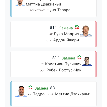
Маттиа Дзакканьи
Нуно Тавареш
ассистент:
81'
Замена
Лука Модрич
in:
Ардон Яшари
out:
81'
Замена
Кристиан Пулишич
in:
Рубен Лофтус-Чик
out:
Замена
83'
Педро
Маттиа Дзакканьи
in:
out: