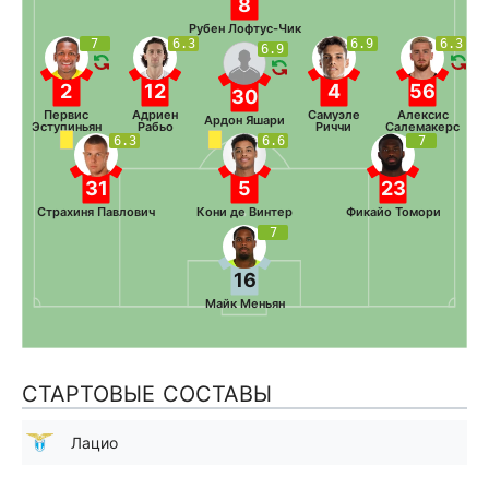
8
Рубен Лофтус-Чик
7
6.3
6.9
6.3
6.9
2
12
4
56
30
Первис
Адриен
Самуэле
Алексис
Ардон Яшари
Эступиньян
Рабьо
Риччи
Салемакерс
6.3
6.6
7
31
5
23
Страхиня Павлович
Кони де Винтер
Фикайо Томори
7
16
Майк Меньян
СТАРТОВЫЕ СОСТАВЫ
Лацио