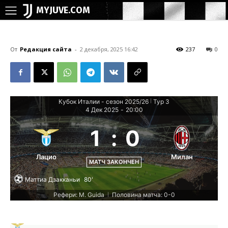
MYJUVE.COM
От
Редакция сайта
-
2 декабря, 2025 16:42
237
0
Кубок Италии - сезон 2025/26
Тур 3
|
4 Дек 2025
-
20:00
1
:
0
Лацио
Милан
МАТЧ ЗАКОНЧЕН
Маттиа Дзакканьи
80'
Рефери: M. Guida
Половина матча: 0-0
|