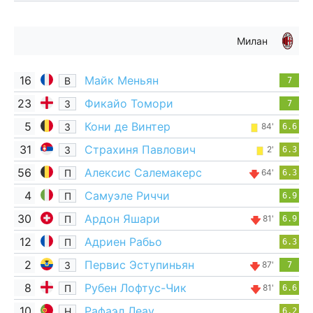
Милан
16
Майк Меньян
В
7
23
Фикайо Томори
З
7
5
Кони де Винтер
З
84'
6.6
31
Страхиня Павлович
З
2'
6.3
56
Алексис Салемакерс
П
64'
6.3
4
Самуэле Риччи
П
6.9
30
Ардон Яшари
П
81'
6.9
12
Адриен Рабьо
П
6.3
2
Первис Эступиньян
З
87'
7
8
Рубен Лофтус-Чик
П
81'
6.6
10
Рафаэл Леау
Н
6.2