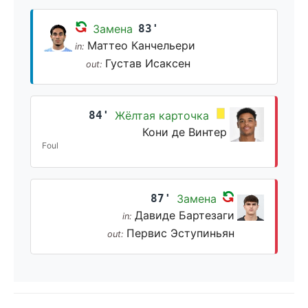
Замена
83'
Маттео Канчельери
in:
Густав Исаксен
out:
84'
Жёлтая карточка
Кони де Винтер
Foul
87'
Замена
Давиде Бартезаги
in:
Первис Эступиньян
out: