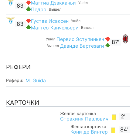
Маттиа Дзакканьи
Ушёл
83'
Педро
Вышел
Густав Исаксен
Ушёл
83'
Маттео Канчельери
Вышел
Первис Эступиньян
Ушёл
87'
Давиде Бартезаги
Вышел
РЕФЕРИ
M. Guida
Рефери:
КАРТОЧКИ
Жёлтая карточка
2'
Страхиня Павлович
Жёлтая карточка
84'
Кони де Винтер