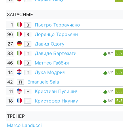
ЗАПАСНЫЕ
1
Пьетро Терраччано
В
96
Лоренцо Торрьяни
В
27
Давид Одогу
З
33
Давиде Бартезаги
П
87'
6.9
46
Маттео Габбия
З
14
Лука Модрич
П
81'
6.9
42
Emanuele Sala
П
11
Кристиан Пулишич
Н
81'
6.3
18
Кристофер Нкунку
Н
64'
6.5
ТРЕНЕР
Marco Landucci