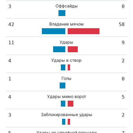
Оффсайды
3
0
Владение мячом
42
58
Удары
11
9
Удары в створ
4
2
Голы
1
0
Удары мимо ворот
4
5
Заблокированные удары
3
2
Удары из штрафной площади