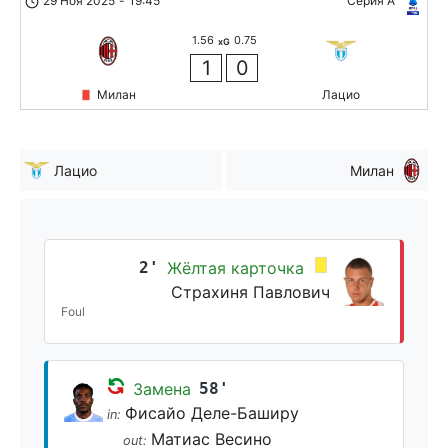
29 Ноя 2025
-
19:45
Серия А
1.56
0.75
xG
1
0
Милан
Лацио
Лацио
Милан
2'
Жёлтая карточка
Страхиня Павлович
Foul
Замена
58'
Фисайо Деле-Баширу
in:
Матиас Весино
out: