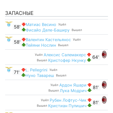
ЗАПАСНЫЕ
Матиас Весино
Ушёл
58'
Фисайо Деле-Баширу
Вышел
Валентин Кастельянос
Ушёл
58'
Тейяни Нослин
Вышел
Алексис Салемакерс
Ушёл
64'
Кристофер Нкунку
Вышел
L. Pellegrini
Ушёл
71'
Нуно Тавареш
Вышел
Ардон Яшари
Ушёл
81'
Лука Модрич
Вышел
Рубен Лофтус-Чик
Ушёл
81'
Кристиан Пулишич
Вышел