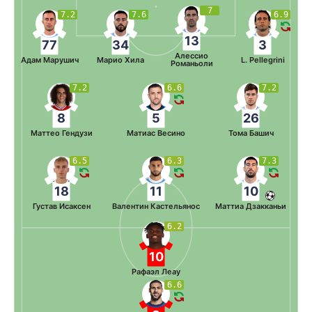
7
7.2
7.6
6.9
13
77
34
3
Алессио
Адам Марушич
Марио Хила
L. Pellegrini
Романьоли
7.2
6.6
7.2
8
5
26
Маттео Гендузи
Матиас Весино
Тома Башич
6.5
6.3
7.3
18
11
10
Густав Исаксен
Валентин Кастельянос
Маттиа Дзакканьи
6.2
10
Рафаэл Леау
6.6