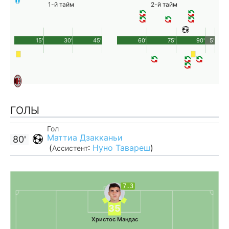
1-й тайм
2-й тайм
15'
30'
45'
60'
75'
90'
5'
ГОЛЫ
Гол
Маттиа Дзакканьи
80'
(
:
Нуно Тавареш
)
Ассистент
7.3
35
Христос Мандас