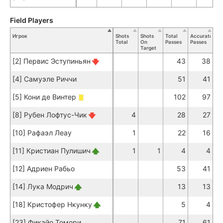
Field Players
Игрок
Shots
Shots
Total
Accurate
Ke
Total
On
Passes
Passes
Pa
Target
[2] Первис Эступиньян
43
38
[4] Самуэле Риччи
51
41
[5] Кони де Винтер
102
97
[8] Рубен Лофтус-Чик
4
28
27
[10] Рафаэл Леау
1
22
16
[11] Кристиан Пулишич
1
1
4
4
[12] Адриен Рабьо
53
41
[14] Лука Модрич
13
13
[18] Кристофер Нкунку
5
4
[23] Фикайо Томори
71
61