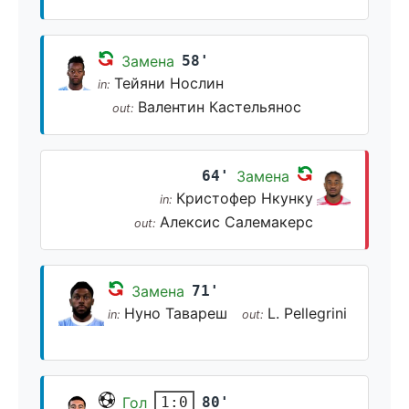
Замена
58'
Тейяни Нослин
in:
Валентин Кастельянос
out:
64'
Замена
Кристофер Нкунку
in:
Алексис Салемакерс
out:
Замена
71'
Нуно Тавареш
L. Pellegrini
in:
out:
Гол
80'
1:0