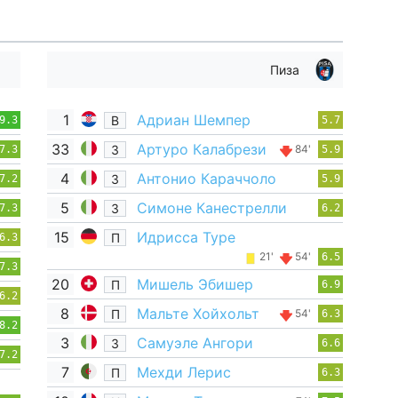
Пиза
1
Адриан Шемпер
В
9.3
5.7
33
Артуро Калабрези
З
84'
7.3
5.9
4
Антонио Караччоло
З
7.2
5.9
5
Симоне Канестрелли
З
7.3
6.2
15
Идрисса Туре
П
6.3
21'
54'
6.5
7.3
20
Мишель Эбишер
П
6.9
6.2
8
Мальте Хойхольт
П
54'
6.3
8.2
3
Самуэле Ангори
З
6.6
7.2
7
Мехди Лерис
П
6.3