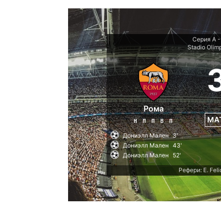
Серия А -
Stadio Olim
Рома
МА
Н
П
П
В
П
Дониэлл Мален
3'
Дониэлл Мален
43'
Дониэлл Мален
52'
Рефери: E. Feli