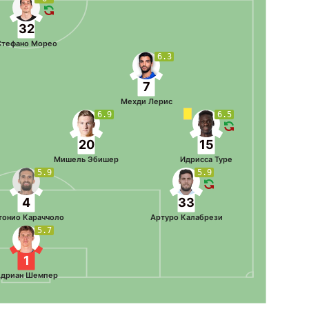
32
Стефано Морео
6.3
7
Мехди Лерис
6.9
6.5
20
15
Мишель Эбишер
Идрисса Туре
5.9
5.9
4
33
тонио Караччоло
Артуро Калабрези
5.7
1
дриан Шемпер