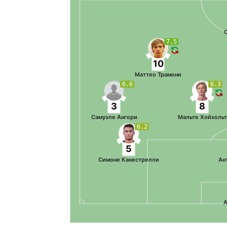
7.5
10
Маттео Трамони
6.6
6.3
3
8
Самуэле Ангори
Мальте Хойхольт
6.2
5
Симоне Канестрелли
Ан
А