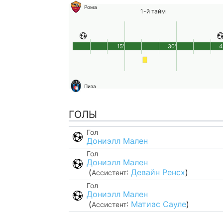
Рома
1-й тайм
15'
30'
4
Пиза
ГОЛЫ
Гол
Дониэлл Мален
Гол
Дониэлл Мален
(
:
Девайн Ренсх
)
Ассистент
Гол
Дониэлл Мален
(
:
Матиас Сауле
)
Ассистент