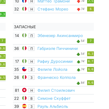
10
Маттео Трамони
Н
74'
7.5
7.3
32
Стефано Морео
Н
74'
6
9.3
ЗАПАСНЫЕ
14
Эбенезер Акинсанмиро
П
54'
7
7
36
Габриэле Пиччинини
П
6.6
54'
6.3
6.7
17
Рафиу Дуросинми
Н
74'
6.7
6.6
35
Фелипе Лойола
З
74'
6.6
26
Франческо Коппола
З
6.5
84'
6.6
81
Филип Стоилкович
Н
22
Симоне Скуффет
В
39
Рауль Альбиоль
З