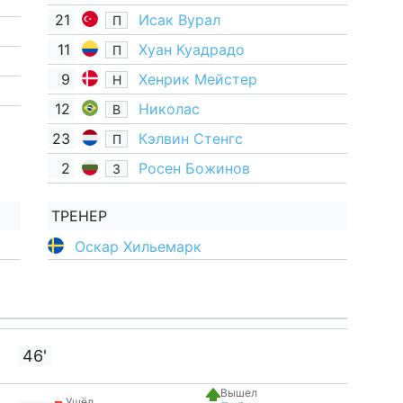
21
Исак Вурал
П
11
Хуан Куадрадо
П
9
Хенрик Мейстер
Н
12
Николас
В
23
Кэлвин Стенгс
П
2
Росен Божинов
З
ТРЕНЕР
Оскар Хильемарк
46'
Вышел
Ушёл