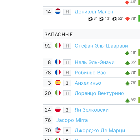
46'
14
Дониэлл Мален
Н
3'
43'
52'
78'
ЗАПАСНЫЕ
92
Стефан Эль-Шаарави
Н
46'
8
Нель Эль-Энауи
П
65'
78
Робиньо Вас
Н
78'
3
Анхелиньо
З
78'
20
Лоренцо Вентурино
П
85'
24
Ян Зелковски
З
76
Jacopo Mirra
70
Джорджо Де Марци
В