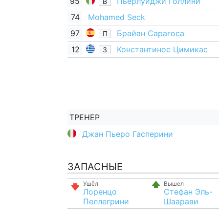
95
Пьерлуиджи Голлини
В
74
Mohamed Seck
97
Брайан Сарагоса
П
12
Константинос Цимикас
З
ТРЕНЕР
Джан Пьеро Гасперини
ЗАПАСНЫЕ
Ушёл
Вышел
Лоренцо
Стефан Эль-
Пеллегрини
Шаарави