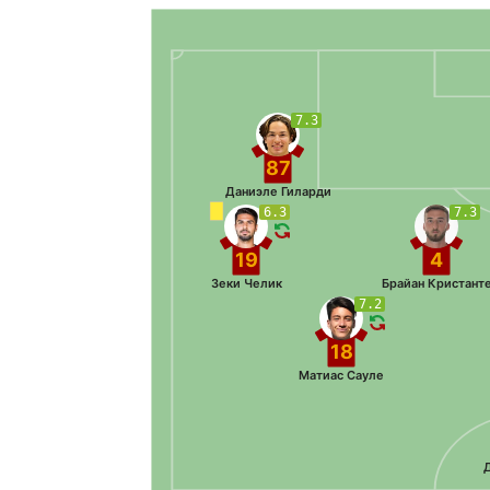
7.3
87
Даниэле Гиларди
6.3
7.3
19
4
Зеки Челик
Брайан Кристант
7.2
18
Матиас Сауле