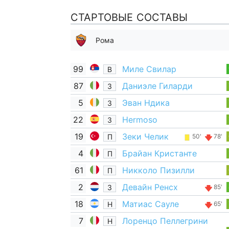
СТАРТОВЫЕ СОСТАВЫ
Рома
99
Миле Свилар
В
87
Даниэле Гиларди
З
5
Эван Ндика
З
22
Hermoso
З
19
Зеки Челик
П
50'
78'
4
Брайан Кристанте
П
61
Никколо Пизилли
П
2
Девайн Ренсх
З
85'
18
Матиас Сауле
Н
65'
7
Лоренцо Пеллегрини
Н