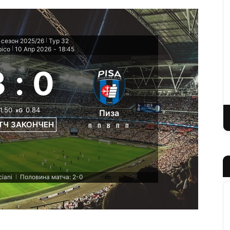
 сезон 2025/26
Тур 32
|
pico
10 Апр 2026
-
18:45
|
3
:
0
1.50
0.84
xG
Пиза
ТЧ ЗАКОНЧЕН
П
П
В
П
П
ciani
Половина матча: 2-0
|