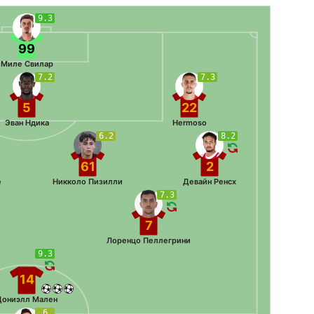
9.3
99
Миле Свилар
7.2
7.3
5
22
Эван Ндика
Hermoso
6.2
8.2
61
2
е
Никколо Пизилли
Девайн Ренсх
7.3
7
Лоренцо Пеллегрини
9.3
14
Дониэлл Мален
6