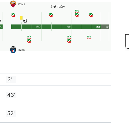
Рома
2-й тайм
5'
60'
75'
90'
4'
Пиза
3'
43'
52'