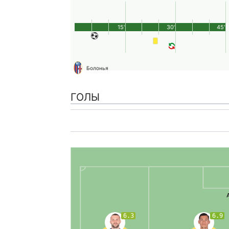
15'
30'
45'
Болонья
ГОЛЫ
6.3
6.9