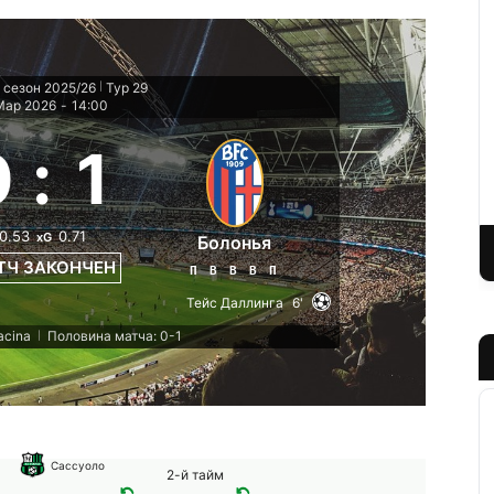
 сезон 2025/26
Тур 29
|
Мар 2026
-
14:00
0
:
1
0.53
0.71
xG
Болонья
ТЧ ЗАКОНЧЕН
П
В
В
В
П
Тейс Даллинга
6'
acina
Половина матча: 0-1
|
Сассуоло
2-й тайм