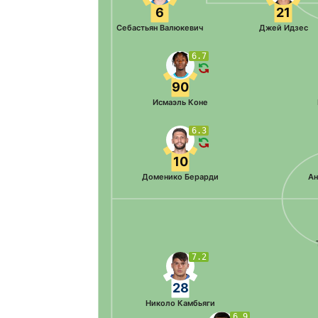
6
21
Себастьян Валюкевич
Джей Идзес
6.7
90
Исмаэль Коне
6.3
10
Доменико Берарди
Ан
7.2
28
Николо Камбьяги
6.9