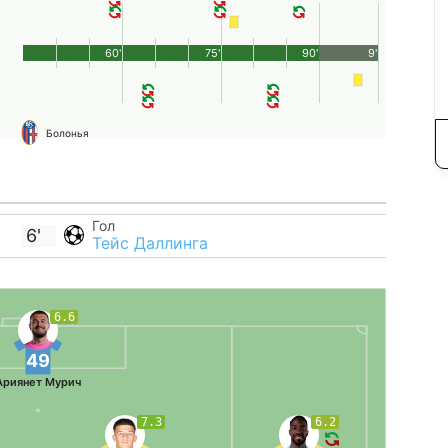
60'
75'
90'
9'
Болонья
Гол
6'
Тейс Даллинга
6.6
49
Ариянет Мурич
7.3
6.2