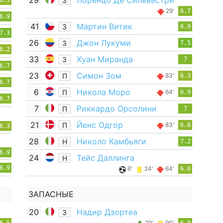
29
Лоренцо Де Сильвестри
З
6.3
29'
6.7
6.9
41
Мартин Витик
З
6.9
7.3
26
Джон Лукуми
З
7.5
6.2
33
Хуан Миранда
З
7
6.7
23
Симон Зом
П
83'
6.3
6.7
6
Никола Моро
П
64'
6.9
6.7
7
Риккардо Орсолини
П
7
21
Йенс Одгор
П
83'
6.6
6.3
28
Николо Камбьяги
Н
7.2
6.9
24
Тейс Даллинга
Н
6.9
6'
24'
64'
6.6
ЗАПАСНЫЕ
20
Надир Дзортеа
З
29'
90'