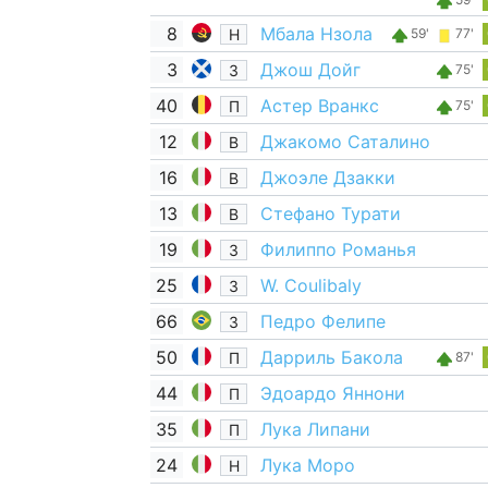
8
Мбала Нзола
Н
59'
77'
3
Джош Дойг
З
75'
40
Астер Вранкс
П
75'
12
Джакомо Саталино
В
16
Джоэле Дзакки
В
13
Стефано Турати
В
19
Филиппо Романья
З
25
W. Coulibaly
З
66
Педро Фелипе
З
50
Дарриль Бакола
П
87'
44
Эдоардо Яннони
П
35
Лука Липани
П
24
Лука Моро
Н