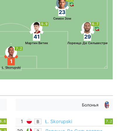
23
Симон Зом
6.9
6.7
41
29
Мартин Витик
Лоренцо Де Сильвестри
7.2
1
Ł. Skorupski
Болонья
1
Ł. Skorupski
В
6.6
7.2