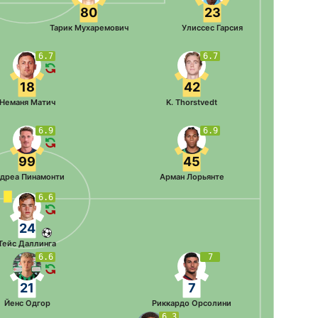
80
23
Тарик Мухаремович
Улиссес Гарсия
6.7
6.7
18
42
Неманя Матич
K. Thorstvedt
6.9
6.9
99
45
дреа Пинамонти
Арман Лорьянте
6.6
24
Тейс Даллинга
6.6
7
21
7
Йенс Одгор
Риккардо Орсолини
6.3