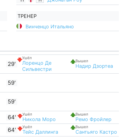
ТРЕНЕР
Винченцо Итальяно
Ушёл
Вышел
Лоренцо Де
29'
Надир Дзортеа
Сильвестри
59'
59'
Ушёл
Вышел
64'
Никола Моро
Ремо Фройлер
Ушёл
Вышел
64'
Тейс Даллинга
Сантьяго Кастро