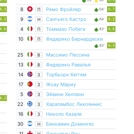
6.5
6.9
8
Ремо Фройлер
П
64'
6.3
6.7
9
Сантьяго Кастро
Н
64'
6.3
6.2
4
Томмазо Побега
П
83'
6.6
6.6
10
Федерико Бернардески
П
83'
6.3
25
Массимо Пессина
В
13
Федерико Равалья
В
14
Торбьорн Хеггем
З
17
Жоау Мариу
З
5
Эйвинн Хелланн
З
6.3
22
Хараламбос Ликояннис
З
16
Николо Казале
З
30
Бенхамин Домингес
Н
11
Джонатан Роу
Н