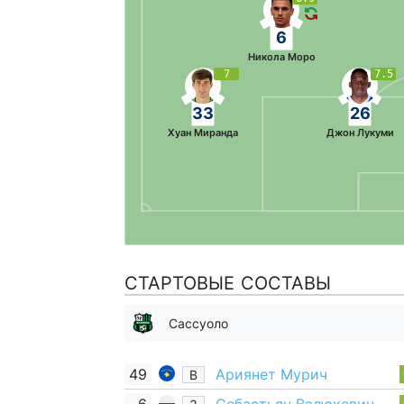
6
Никола Моро
7
7.5
33
26
Хуан Миранда
Джон Лукуми
СТАРТОВЫЕ СОСТАВЫ
Сассуоло
49
Ариянет Мурич
В