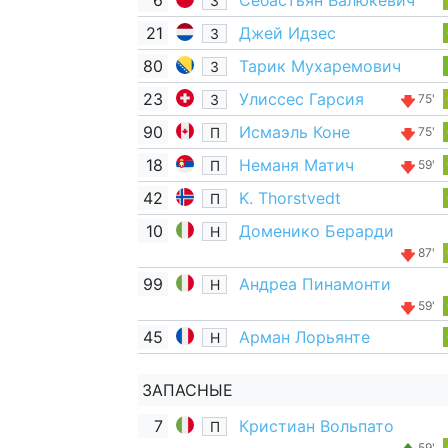
6
Себастьян Валюкевич
З
21
Джей Идзес
З
80
Тарик Мухаремович
З
23
Улиссес Гарсия
З
75'
90
Исмаэль Коне
П
75'
18
Неманя Матич
П
59'
42
K. Thorstvedt
П
10
Доменико Берарди
Н
87'
99
Андреа Пинамонти
Н
59'
45
Арман Лорьянте
Н
ЗАПАСНЫЕ
7
Кристиан Вольпато
П
59'