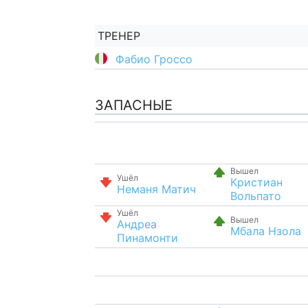
ТРЕНЕР
Фабио Гроссо
ЗАПАСНЫЕ
Вышел
Ушёл
Кристиан
Неманя Матич
Вольпато
Ушёл
Вышел
Андреа
Мбала Нзола
Пинамонти