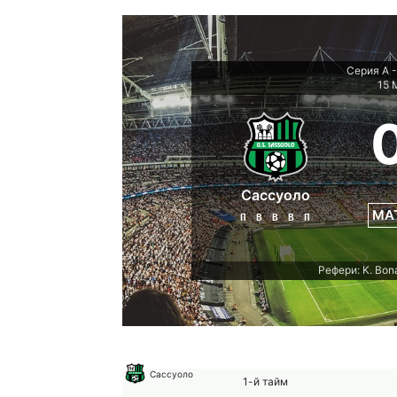
Серия А -
15 
Сассуоло
МА
П
В
В
В
П
Рефери: K. Bon
Сассуоло
1-й тайм