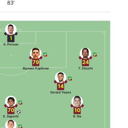
83'
1
S. Perisan
79
24
Франко Карбони
T. Ebuehi
14
Gerard Yepes
70
10
E. Saporiti
R. Ilie