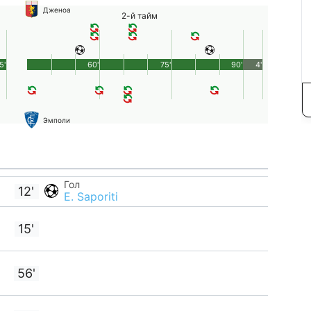
Дженоа
2-й тайм
5'
60'
75'
90'
4'
Эмполи
Гол
12'
E. Saporiti
15'
56'