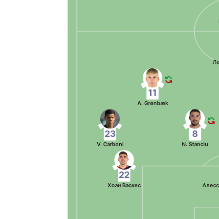
Л
11
A. Grønbæk
23
8
V. Carboni
N. Stanciu
22
Хоан Васкес
Алесс