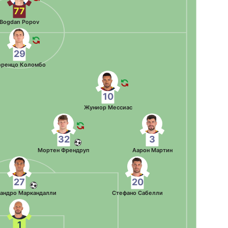
77
Bogdan Popov
29
оренцо Коломбо
10
Жуниор Мессиас
32
3
Мортен Френдруп
Аарон Мартин
27
20
андро Маркандалли
Стефано Сабелли
1