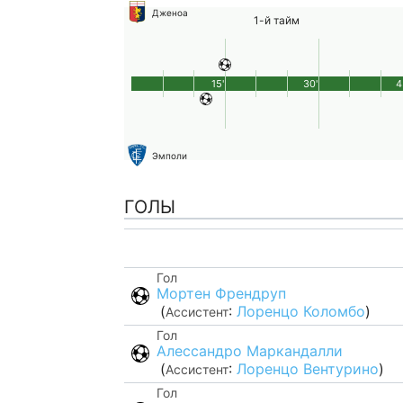
Дженоа
1-й тайм
15'
30'
4
Эмполи
ГОЛЫ
Гол
Мортен Френдруп
(
:
Лоренцо Коломбо
)
Ассистент
Гол
Алессандро Маркандалли
(
:
Лоренцо Вентурино
)
Ассистент
Гол