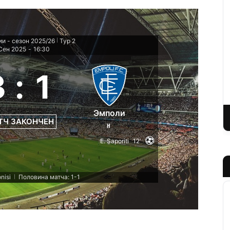
и - сезон 2025/26
Тур 2
|
Сен 2025
-
16:30
3
:
1
Эмполи
ТЧ ЗАКОНЧЕН
Н
E. Saporiti
12'
nisi
Половина матча: 1-1
|