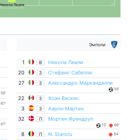
Никола Леали
Эмполи
1
Никола Леали
В
20
Стефано Сабелли
З
27
Алессандро Маркандалли
З
56'
59'
22
Хоан Васкес
З
67'
3
Аарон Мартин
З
32
Мортен Френдруп
П
67'
15'
66'
8
N. Stanciu
П
84'