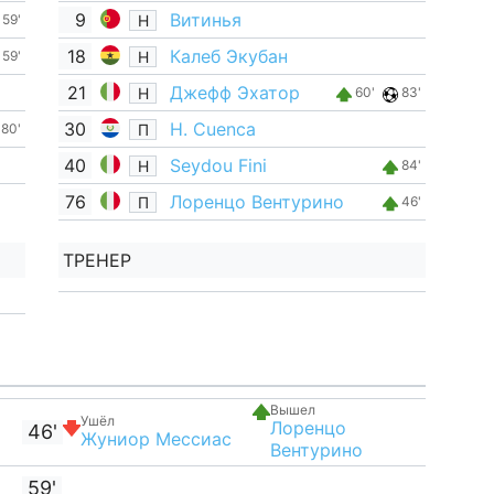
9
Витинья
Н
59'
18
Калеб Экубан
Н
59'
21
Джефф Эхатор
Н
60'
83'
30
H. Cuenca
П
80'
40
Seydou Fini
Н
84'
76
Лоренцо Вентурино
П
46'
ТРЕНЕР
Вышел
Ушёл
Лоренцо
46'
Жуниор Мессиас
Вентурино
59'