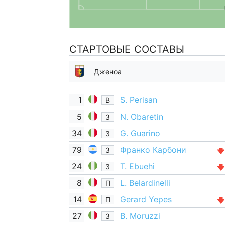
СТАРТОВЫЕ СОСТАВЫ
Дженоа
1
S. Perisan
В
5
N. Obaretin
З
34
G. Guarino
З
79
Франко Карбони
З
24
T. Ebuehi
З
8
L. Belardinelli
П
14
Gerard Yepes
П
27
B. Moruzzi
З