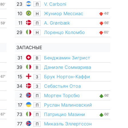
23
V. Carboni
П
80'
10
Жуниор Мессиас
Н
46'
11
A. Grønbæk
П
66'
59'
29
Лоренцо Коломбо
Н
60'
ЗАПАСНЫЕ
31
Бенджамин Зигрист
В
39
Даниэле Соммарива
В
15
Брук Нортон-Каффи
З
67'
34
Себастьян Отоа
З
2
Мортен Торсбю
П
66'
17
Руслан Малиновский
П
73
Патрицио Мазини
П
67'
66'
77
Микаэль Эллертссон
П