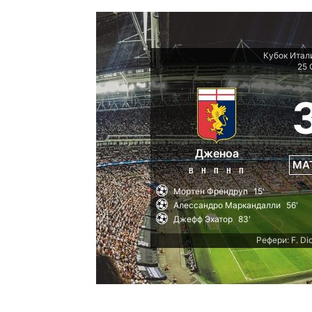
Кубок Итали
25 
Дженоа
МА
В
Н
П
Н
П
Мортен Френдруп
15'
Алессандро Маркандалли
56'
Джефф Эхатор
83'
Рефери: F. Dio