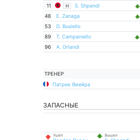
11
S. Shpendi
Н
48
E. Zanaga
53
D. Busiello
89
T. Campaniello
96
A. Orlandi
ТРЕНЕР
Патрик Виейра
ЗАПАСНЫЕ
Ушёл
Вышел