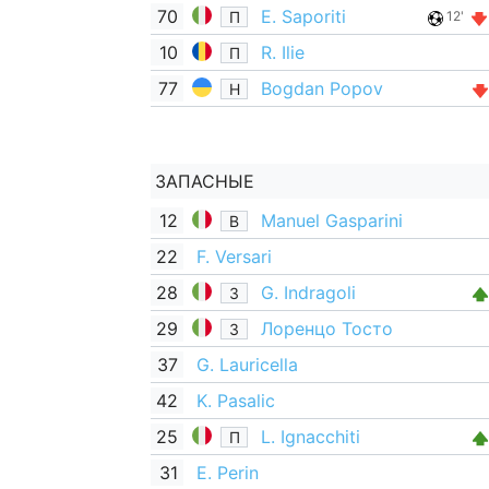
70
E. Saporiti
П
12'
10
R. Ilie
П
77
Bogdan Popov
Н
ЗАПАСНЫЕ
12
Manuel Gasparini
В
22
F. Versari
28
G. Indragoli
З
29
Лоренцо Тосто
З
37
G. Lauricella
42
K. Pasalic
25
L. Ignacchiti
П
31
E. Perin