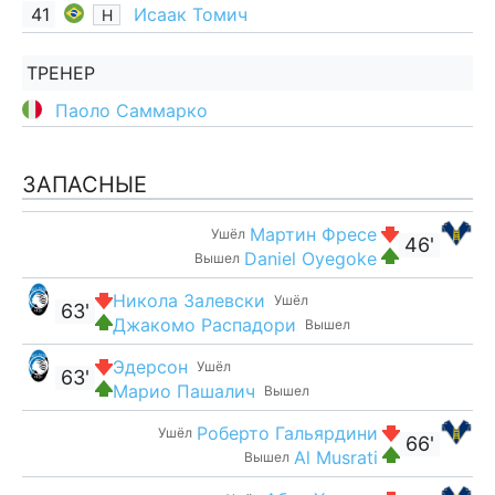
41
Исаак Томич
Н
ТРЕНЕР
Паоло Саммарко
ЗАПАСНЫЕ
Мартин Фресе
Ушёл
46'
Daniel Oyegoke
Вышел
Никола Залевски
Ушёл
63'
Джакомо Распадори
Вышел
Эдерсон
Ушёл
63'
Марио Пашалич
Вышел
Роберто Гальярдини
Ушёл
66'
Al Musrati
Вышел