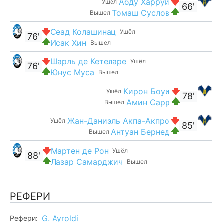
Абду Харруи
Ушёл
66'
Томаш Суслов
Вышел
Сеад Колашинац
Ушёл
76'
Исак Хин
Вышел
Шарль де Кетеларе
Ушёл
76'
Юнус Муса
Вышел
Кирон Боуи
Ушёл
78'
Амин Сарр
Вышел
Жан-Даниэль Акпа-Акпро
Ушёл
85'
Антуан Бернед
Вышел
Мартен де Рон
Ушёл
88'
Лазар Самарджич
Вышел
РЕФЕРИ
G. Ayroldi
Рефери: