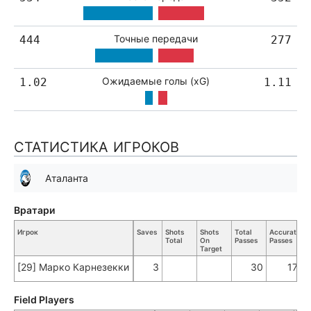
Точные передачи
444
277
Ожидаемые голы (xG)
1.02
1.11
СТАТИСТИКА ИГРОКОВ
Аталанта
Вратари
Игрок
Saves
Shots
Shots
Total
Accurate
K
Total
On
Passes
Passes
P
Target
[29] Марко Карнезекки
3
30
17
Field Players