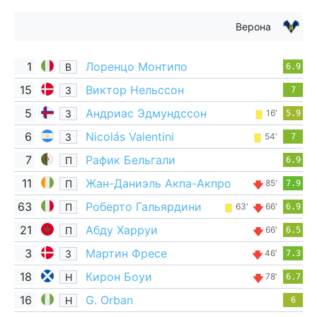
Верона
1
Лоренцо Монтипо
В
6.9
15
Виктор Нельссон
З
7
5
Андриас Эдмундссон
З
16'
5.9
6
Nicolás Valentini
З
54'
7
7
Рафик Бельгали
П
6.9
11
Жан-Даниэль Акпа-Акпро
П
85'
7.9
63
Роберто Гальярдини
П
63'
66'
6.9
21
Абду Харруи
П
66'
6.5
3
Мартин Фресе
З
46'
7.3
18
Кирон Боуи
Н
78'
6.7
16
G. Orban
Н
6