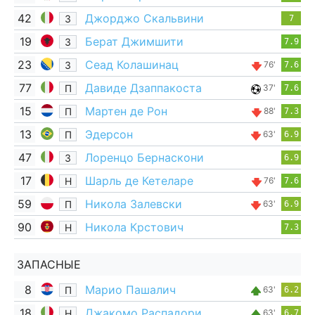
42
Джорджо Скальвини
З
7
19
Берат Джимшити
З
7.9
23
Сеад Колашинац
З
76'
7.6
77
Давиде Дзаппакоста
П
37'
7.6
15
Мартен де Рон
П
88'
7.3
13
Эдерсон
П
63'
6.9
47
Лоренцо Бернаскони
З
6.9
17
Шарль де Кетеларе
Н
76'
7.6
59
Никола Залевски
П
63'
6.9
90
Никола Крстович
Н
7.3
ЗАПАСНЫЕ
8
Марио Пашалич
П
63'
6.2
18
Джакомо Распадори
Н
63'
6.7