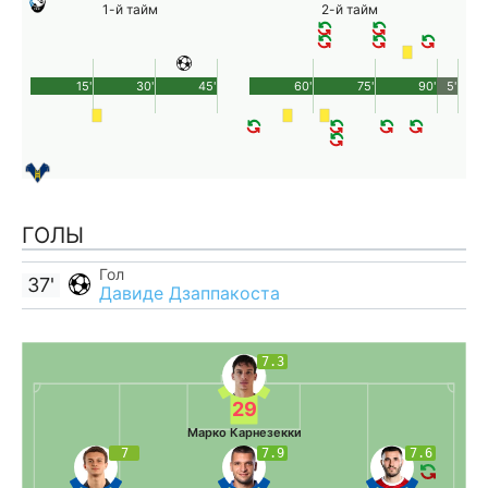
1-й тайм
2-й тайм
15'
30'
45'
60'
75'
90'
5'
ГОЛЫ
Гол
37'
Давиде Дзаппакоста
7.3
29
Марко Карнезекки
7
7.9
7.6