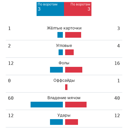
По воротам
По воротам
Blocked
Blocked
3
3
2
3
Жёлтые карточки
1
3
Угловые
2
4
Фолы
12
16
Оффсайды
0
1
Владение мячом
60
40
Удары
12
12