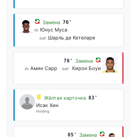
Замена
76'
Юнус Муса
in:
Шарль де Кетеларе
out:
78'
Замена
Амин Сарр
Кирон Боуи
in:
out:
Жёлтая карточка
83'
Исак Хин
Holding
85'
Замена