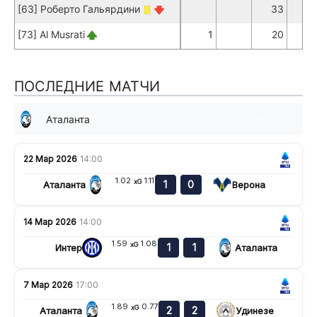
[63] Роберто Гальярдини
33
2
[73] Al Musrati
1
20
1
ПОСЛЕДНИЕ МАТЧИ
Аталанта
п
н
в
п
н
22 Мар 2026
14:00
1.02
1.11
xG
1
0
Аталанта
Верона
14 Мар 2026
14:00
1.59
1.08
xG
1
1
Интер
Аталанта
7 Мар 2026
17:00
1.89
0.77
xG
2
2
Аталанта
Удинезе