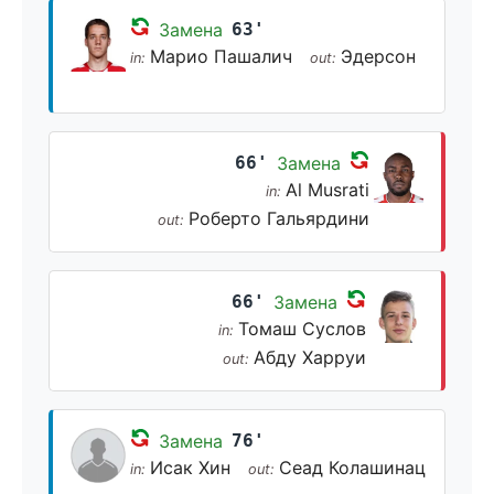
Замена
63'
Марио Пашалич
Эдерсон
in:
out:
66'
Замена
Al Musrati
in:
Роберто Гальярдини
out:
66'
Замена
Томаш Суслов
in:
Абду Харруи
out:
Замена
76'
Исак Хин
Сеад Колашинац
in:
out: