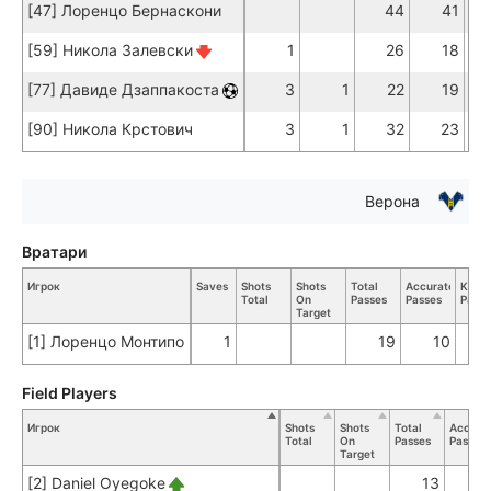
[47] Лоренцо Бернаскони
44
41
[59] Никола Залевски
1
26
18
[77] Давиде Дзаппакоста
3
1
22
19
[90] Никола Крстович
3
1
32
23
Верона
Вратари
Игрок
Saves
Shots
Shots
Total
Accurate
Key
Total
On
Passes
Passes
Passe
Target
[1] Лоренцо Монтипо
1
19
10
Field Players
Игрок
Shots
Shots
Total
Accura
Total
On
Passes
Passes
Target
[2] Daniel Oyegoke
13
1