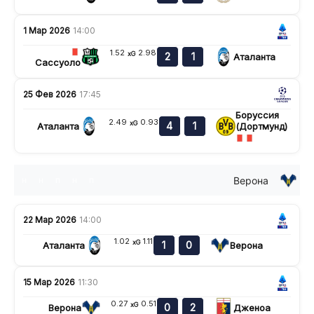
1 Мар 2026
14:00
1.52
2.98
xG
2
1
Аталанта
Сассуоло
25 Фев 2026
17:45
Боруссия
2.49
0.93
xG
4
1
Аталанта
(Дортмунд)
Верона
н
н
п
н
п
22 Мар 2026
14:00
1.02
1.11
xG
1
0
Аталанта
Верона
15 Мар 2026
11:30
0.27
0.51
xG
0
2
Верона
Дженоа