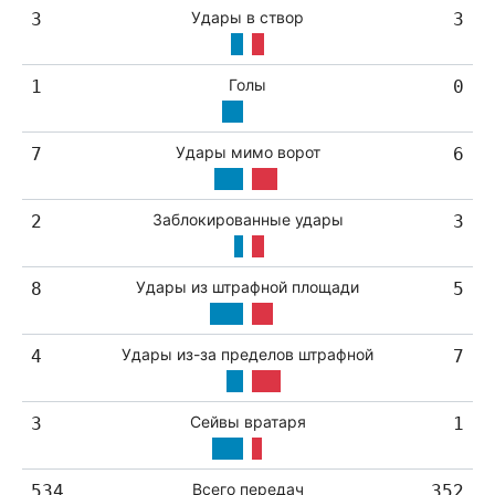
Удары в створ
3
3
Голы
1
0
Удары мимо ворот
7
6
Заблокированные удары
2
3
Удары из штрафной площади
8
5
Удары из-за пределов штрафной
4
7
Сейвы вратаря
3
1
Всего передач
534
352