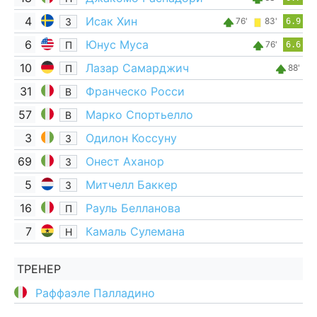
4
Исак Хин
З
76'
83'
6.9
6
Юнус Муса
П
76'
6.6
10
Лазар Самарджич
П
88'
31
Франческо Росси
В
57
Марко Спортьелло
В
3
Одилон Коссуну
З
69
Онест Аханор
З
5
Митчелл Баккер
З
16
Рауль Белланова
П
7
Камаль Сулемана
Н
ТРЕНЕР
Раффаэле Палладино