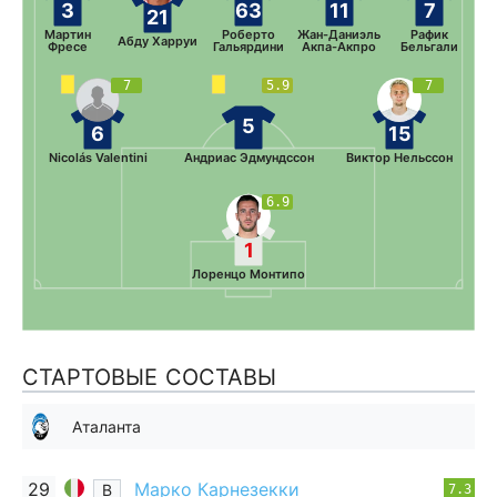
3
63
11
7
21
Мартин
Роберто
Жан-Даниэль
Рафик
Абду Харруи
Фресе
Гальярдини
Акпа-Акпро
Бельгали
7
5.9
7
5
6
15
Nicolás Valentini
Андриас Эдмундссон
Виктор Нельссон
6.9
1
Лоренцо Монтипо
СТАРТОВЫЕ СОСТАВЫ
Аталанта
29
Марко Карнезекки
В
7.3