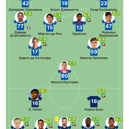
42
19
23
Джорджо Скальвини
Берат Джимшити
Сеад Колашинац
7.6
6.9
7.3
6.9
77
47
15
13
Давиде
Лоренцо
Мартен де Рон
Эдерсон
Дзаппакоста
Бернаскони
7.6
6.9
17
59
Шарль де Кетеларе
Никола Залевски
7.3
90
Никола Крстович
6
6.7
18
16
G. Orban
Кирон Боуи
7.3
6.9
7.9
6.9
6.5