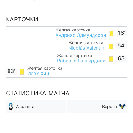
КАРТОЧКИ
Жёлтая карточка
16'
Андриас Эдмундссон
Жёлтая карточка
54'
Nicolás Valentini
Жёлтая карточка
63'
Роберто Гальярдини
Жёлтая карточка
83'
Исак Хин
СТАТИСТИКА МАТЧА
Аталанта
Верона
Мимо ворот
Мимо ворот
7
9