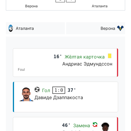
Верона
Аталанта
Аталанта
Верона
16'
Жёлтая карточка
Андриас Эдмундссон
Foul
Гол
37'
1:0
Давиде Дзаппакоста
46'
Замена