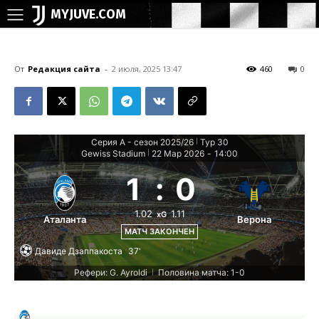
MYJUVE.COM
От
Редакция сайта
-
2 июля, 2025 13:47
460
0
Серия А - сезон 2025/26
Тур 30
|
Gewiss Stadium
22 Мар 2026
-
14:00
|
1
:
0
1.02
1.11
xG
Аталанта
Верона
МАТЧ ЗАКОНЧЕН
Давиде Дзаппакоста
37'
Рефери: G. Ayroldi
Половина матча: 1-0
|