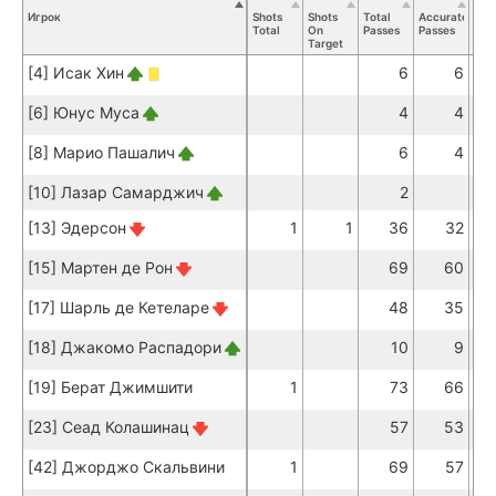
Игрок
Shots
Shots
Total
Accurate
Key
Total
On
Passes
Passes
Pas
Target
[4] Исак Хин
6
6
[6] Юнус Муса
4
4
[8] Марио Пашалич
6
4
[10] Лазар Самарджич
2
[13] Эдерсон
1
1
36
32
[15] Мартен де Рон
69
60
[17] Шарль де Кетеларе
48
35
[18] Джакомо Распадори
10
9
[19] Берат Джимшити
1
73
66
[23] Сеад Колашинац
57
53
[42] Джорджо Скальвини
1
69
57