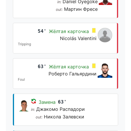
Daniel Oyegoke
in:
Мартин Фресе
out:
54'
Жёлтая карточка
Nicolás Valentini
Tripping
63'
Жёлтая карточка
Роберто Гальярдини
Foul
Замена
63'
Джакомо Распадори
in:
Никола Залевски
out: