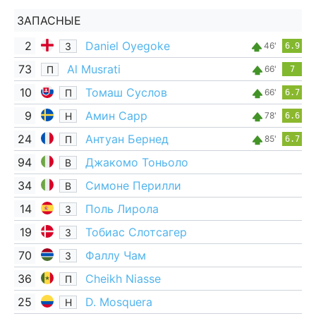
ЗАПАСНЫЕ
2
Daniel Oyegoke
З
46'
6.9
73
Al Musrati
П
66'
7
10
Томаш Суслов
П
66'
6.7
9
Амин Сарр
Н
78'
6.6
24
Антуан Бернед
П
85'
6.7
94
Джакомо Тоньоло
В
34
Симоне Перилли
В
14
Поль Лирола
З
19
Тобиас Слотсагер
З
70
Фаллу Чам
З
36
Cheikh Niasse
П
25
D. Mosquera
Н