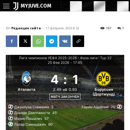
MYJUVE.COM
От
Редакция сайта
-
17 февраля, 2026 8:52
167
0
Лига чемпионов УЕФА 2025-2026 - Фаза лиги
Тур 32
|
25 Фев 2026
-
17:45
4
:
1
2.49
0.93
Аталанта
Боруссия
xG
(Дортмунд)
МАТЧ ЗАКОНЧЕН
Джанлука Скамакка
5'
Карим Адейеми
75'
Давиде Дзаппакоста
45'
Марио Пашалич
57'
Лазар Самарджич
90'