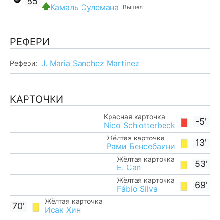
85'
Камаль Сулемана
Вышел
РЕФЕРИ
J. Maria Sanchez Martinez
Рефери:
КАРТОЧКИ
Красная карточка
-5'
Nico Schlotterbeck
Жёлтая карточка
13'
Рами Бенсебаини
Жёлтая карточка
53'
E. Can
Жёлтая карточка
69'
Fábio Silva
Жёлтая карточка
70'
Исак Хин