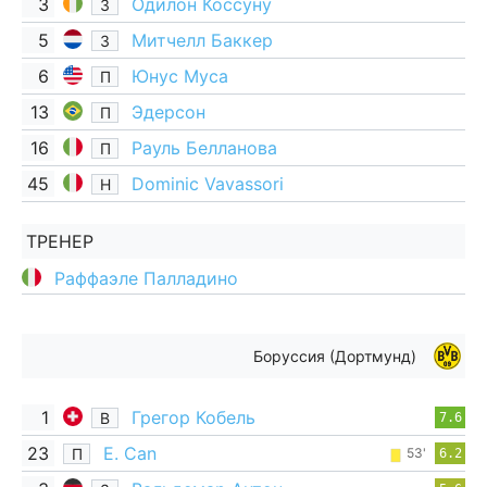
3
Одилон Коссуну
З
5
Митчелл Баккер
З
6
Юнус Муса
П
13
Эдерсон
П
16
Рауль Белланова
П
45
Dominic Vavassori
Н
ТРЕНЕР
Раффаэле Палладино
Боруссия (Дортмунд)
1
Грегор Кобель
В
7.6
23
E. Can
П
53'
6.2