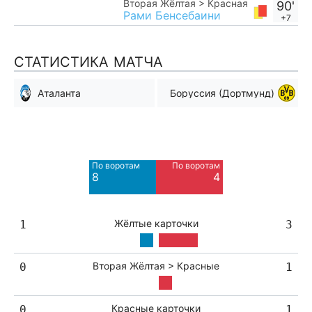
Вторая Жёлтая > Красная
90'
Рами Бенсебаини
+7
СТАТИСТИКА МАТЧА
Аталанта
Боруссия (Дортмунд)
Мимо ворот
Мимо ворот
4
3
По воротам
По воротам
Blocked
Blocked
8
4
2
1
Жёлтые карточки
1
3
Вторая Жёлтая > Красные
0
1
Красные карточки
0
1