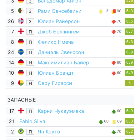
3
Вальдемар Антон
З
5.6
5
Рами Бенсебаини
З
13'
90'
6.3
26
Юлиан Райерсон
З
70'
6.5
7
Джоб Беллингем
П
70'
6.7
8
Феликс Нмеча
П
6.3
24
Даниэль Свенссон
П
6.9
14
Максимилиан Байер
Н
60'
6.9
10
Юлиан Брандт
Н
60'
6.9
9
Серу Гирасси
Н
6
ЗАПАСНЫЕ
17
Карни Чуквуэмека
П
60'
6.9
21
Fábio Silva
60'
69'
6.3
2
Ян Коуто
П
70'
6.2