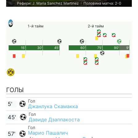
Рефери: J. Maria Sanchez Martinez
Половина матча: 2-0
|
1-й тайм
2-й тайм
15'
30'
45'
60'
75'
90'
9'
ГОЛЫ
Гол
5'
Джанлука Скамакка
Гол
45'
Давиде Дзаппакоста
Гол
Марио Пашалич
57'