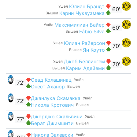
Юлиан Брандт
Ушёл
60'
Карни Чуквуэмека
Вышел
Максимилиан Байер
Ушёл
60'
Fábio Silva
Вышел
Юлиан Райерсон
Ушёл
70'
Ян Коуто
Вышел
Джоб Беллингем
Ушёл
70'
Карим Адейеми
Вышел
Сеад Колашинац
Ушёл
72'
Онест Аханор
Вышел
Джанлука Скамакка
Ушёл
72'
Никола Крстович
Вышел
Джорджо Скальвини
Ушёл
77'
Берат Джимшити
Вышел
Никола Залевски
Ушёл