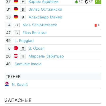
27
Карим Адейеми
Н
70'
75'
7.2
31
Зилас Остжински
В
33
Александр Майер
В
4
Nico Schlotterbeck
З
5'
47
Elias Benkara
З
49
L. Reggiani
6
S. Özcan
П
20
Марсель Забитцер
П
40
Samuele Inacio
ТРЕНЕР
N. Kovač
ЗАПАСНЫЕ