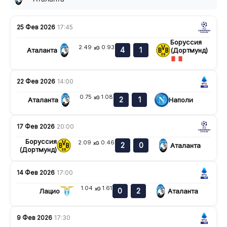
25 Фев 2026
17:45
Боруссия
2.49
0.93
xG
4
1
Аталанта
(Дортмунд)
22 Фев 2026
14:00
0.75
1.08
xG
2
1
Аталанта
Наполи
17 Фев 2026
20:00
Боруссия
2.09
0.46
xG
2
0
Аталанта
(Дортмунд)
14 Фев 2026
17:00
1.04
1.61
xG
0
2
Лацио
Аталанта
9 Фев 2026
17:30