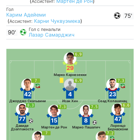
(
:
Мартен де Рон
)
Ассистент
Гол
Карим Адейеми
75'
(
Карни Чуквуэмека
)
Ассистент:
Гол с пенальти
90'
Лазар Самарджич
6.9
29
Марко Карнезекки
7
6.9
7.3
42
4
23
Джорджо Скальвини
Исак Хин
Сеад Колашинац
8.3
6.6
7.3
7.5
77
47
15
8
Давиде
Лоренцо
Мартен де Рон
Марио Пашалич
Дзаппакоста
Бернаскони
7
7.2