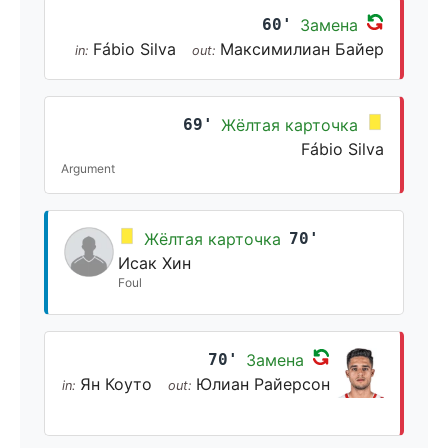
60'
Замена
Fábio Silva
Максимилиан Байер
in:
out:
69'
Жёлтая карточка
Fábio Silva
Argument
Жёлтая карточка
70'
Исак Хин
Foul
70'
Замена
Ян Коуто
Юлиан Райерсон
in:
out: