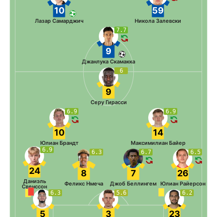
10
59
Лазар Самарджич
Никола Залевски
7.7
9
Джанлука Скамакка
6
9
Серу Гирасси
6.9
6.9
10
14
Юлиан Брандт
Максимилиан Байер
6.9
6.3
6.7
6.5
24
8
7
26
Даниэль
Феликс Нмеча
Джоб Беллингем
Юлиан Райерсон
Свенссон
6.3
5.6
6.2
5
3
23