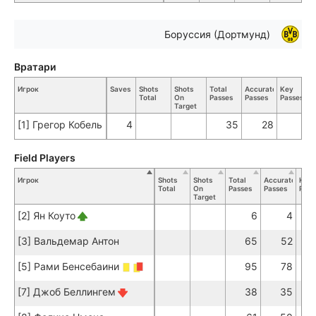
Боруссия (Дортмунд)
Вратари
Игрок
Saves
Shots
Shots
Total
Accurate
Key
Total
On
Passes
Passes
Passes
Target
[1] Грегор Кобель
4
35
28
Field Players
Игрок
Shots
Shots
Total
Accurate
Key
Total
On
Passes
Passes
Pass
Target
[2] Ян Коуто
6
4
[3] Вальдемар Антон
65
52
[5] Рами Бенсебаини
95
78
[7] Джоб Беллингем
38
35