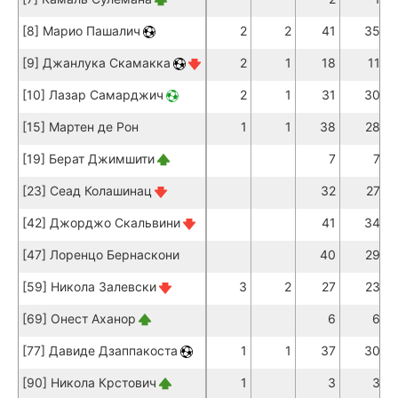
[8] Марио Пашалич
2
2
41
35
[9] Джанлука Скамакка
2
1
18
11
[10] Лазар Самарджич
2
1
31
30
[15] Мартен де Рон
1
1
38
28
[19] Берат Джимшити
7
7
[23] Сеад Колашинац
32
27
[42] Джорджо Скальвини
41
34
[47] Лоренцо Бернаскони
40
29
[59] Никола Залевски
3
2
27
23
[69] Онест Аханор
6
6
[77] Давиде Дзаппакоста
1
1
37
30
[90] Никола Крстович
1
3
3