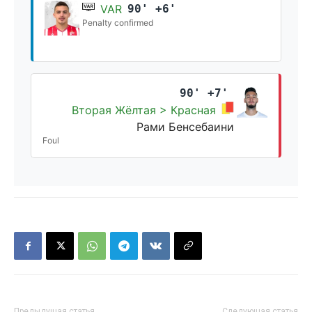
VAR
90' +6'
Penalty confirmed
90' +7'
Вторая Жёлтая > Красная
Рами Бенсебаини
Foul
Предыдущая статья
Следующая статья