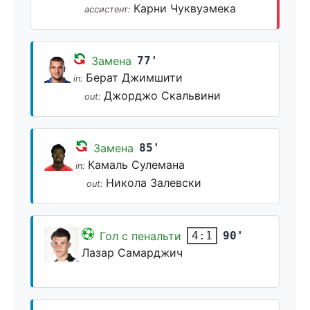
Карни Чуквуэмека
ассистент:
Замена
77'
Берат Джимшити
in:
Джорджо Скальвини
out:
Замена
85'
Камаль Сулемана
in:
Никола Залевски
out:
Гол с пенальти
90'
4:1
Лазар Самарджич