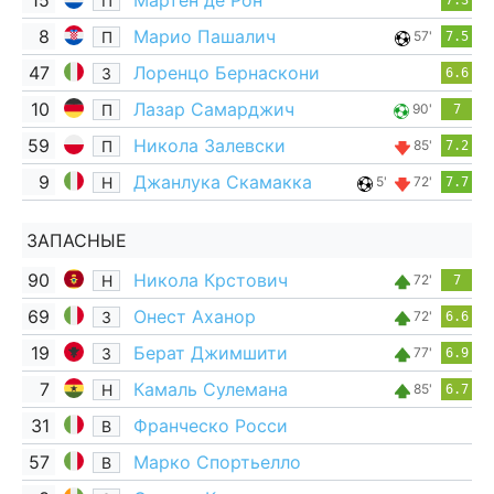
15
Мартен де Рон
П
7.3
8
Марио Пашалич
П
57'
7.5
47
Лоренцо Бернаскони
З
6.6
10
Лазар Самарджич
П
90'
7
59
Никола Залевски
П
85'
7.2
9
Джанлука Скамакка
Н
5'
72'
7.7
ЗАПАСНЫЕ
90
Никола Крстович
Н
72'
7
69
Онест Аханор
З
72'
6.6
19
Берат Джимшити
З
77'
6.9
7
Камаль Сулемана
Н
85'
6.7
31
Франческо Росси
В
57
Марко Спортьелло
В