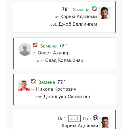
70'
Замена
Карим Адейеми
in:
Джоб Беллингем
out:
Замена
72'
Онест Аханор
in:
Сеад Колашинац
out:
Замена
72'
Никола Крстович
in:
Джанлука Скамакка
out:
75'
Гол
3:1
Карим Адейеми