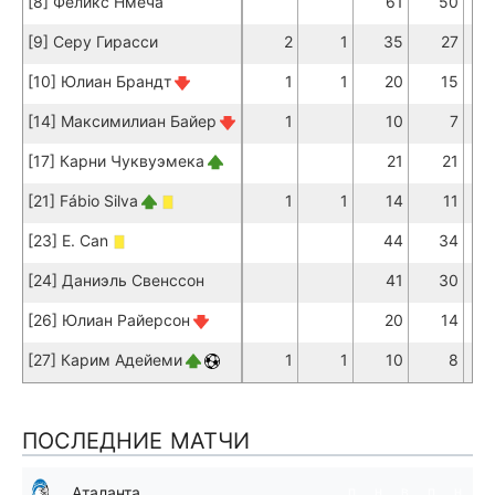
[8] Феликс Нмеча
61
50
[9] Серу Гирасси
2
1
35
27
[10] Юлиан Брандт
1
1
20
15
[14] Максимилиан Байер
1
10
7
[17] Карни Чуквуэмека
21
21
[21] Fábio Silva
1
1
14
11
[23] E. Can
44
34
[24] Даниэль Свенссон
41
30
[26] Юлиан Райерсон
20
14
[27] Карим Адейеми
1
1
10
8
ПОСЛЕДНИЕ МАТЧИ
Аталанта
п
н
в
п
н