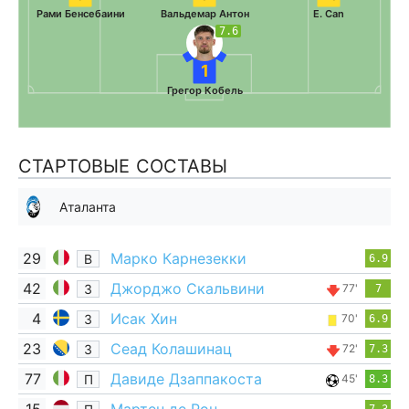
Рами Бенсебаини
Вальдемар Антон
E. Can
7.6
1
Грегор Кобель
СТАРТОВЫЕ СОСТАВЫ
Аталанта
29
Марко Карнезекки
В
6.9
42
Джорджо Скальвини
З
77'
7
4
Исак Хин
З
70'
6.9
23
Сеад Колашинац
З
72'
7.3
77
Давиде Дзаппакоста
П
45'
8.3