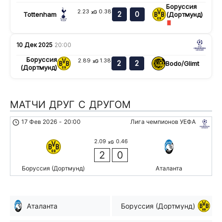
Боруссия
2.23
0.38
xG
2
0
Tottenham
(Дортмунд)
10 Дек 2025
20:00
Боруссия
2.89
1.38
xG
2
2
Bodo/Glimt
(Дортмунд)
МАТЧИ ДРУГ С ДРУГОМ
17 Фев 2026
-
20:00
Лига чемпионов УЕФА
2.09
0.46
xG
2
0
Боруссия (Дортмунд)
Аталанта
Аталанта
Боруссия (Дортмунд)