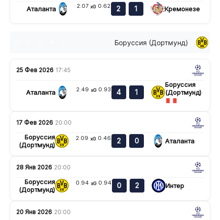
2.07
0.62
xG
2
1
Аталанта
Кремонезе
Боруссия (Дортмунд)
н
п
п
в
п
25 Фев 2026
17:45
Боруссия
2.49
0.93
xG
4
1
Аталанта
(Дортмунд)
17 Фев 2026
20:00
Боруссия
2.09
0.46
xG
2
0
Аталанта
(Дортмунд)
28 Янв 2026
20:00
Боруссия
0.94
0.94
xG
0
2
Интер
(Дортмунд)
20 Янв 2026
20:00