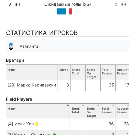
Ожидаемые голы (xG)
2.49
0.93
СТАТИСТИКА ИГРОКОВ
Аталанта
Вратари
Игрок
Saves
Shots
Shots
Total
Accurate
K
Total
On
Passes
Passes
P
Target
[29] Марко Карнезекки
3
35
17
Field Players
Игрок
Shots
Shots
Total
Accurate
K
Total
On
Passes
Passes
Pa
Target
[4] Исак Хин
36
28
[7] Камаль Сулемана
2
1