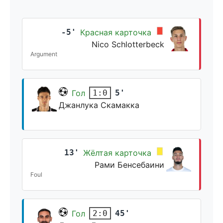
-5'
Красная карточка
Nico Schlotterbeck
Argument
Гол
5'
1:0
Джанлука Скамакка
13'
Жёлтая карточка
Рами Бенсебаини
Foul
Гол
45'
2:0