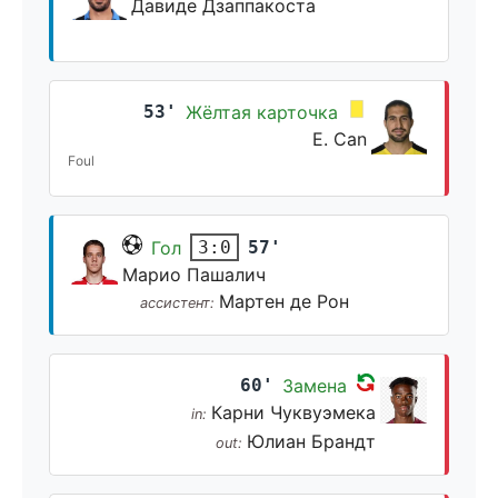
Давиде Дзаппакоста
53'
Жёлтая карточка
E. Can
Foul
Гол
57'
3:0
Марио Пашалич
Мартен де Рон
ассистент:
60'
Замена
Карни Чуквуэмека
in:
Юлиан Брандт
out: