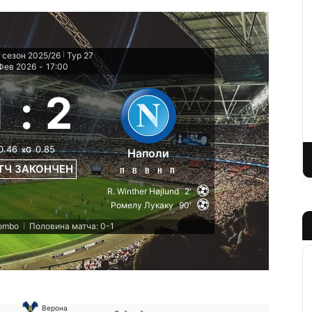
 сезон 2025/26
Тур 27
|
Фев 2026
-
17:00
1
:
2
0.46
0.85
xG
Наполи
ТЧ ЗАКОНЧЕН
П
В
В
Н
П
R. Winther Højlund
2'
Ромелу Лукаку
90'
lombo
Половина матча: 0-1
|
Верона