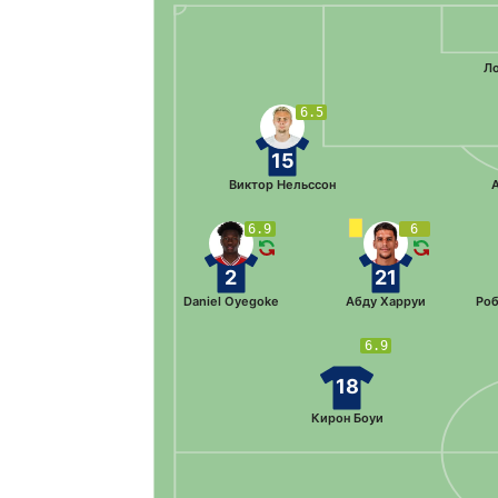
Л
6.5
15
Виктор Нельссон
A
6.9
6
2
21
Daniel Oyegoke
Абду Харруи
Роб
6.9
18
Кирон Боуи