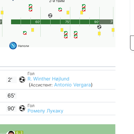
2-й тайм
2'
60'
75'
90'
7'
Наполи
Гол
R. Winther Højlund
2'
(
Antonio Vergara
)
Ассистент:
65'
Гол
90'
Ромелу Лукаку
6.3