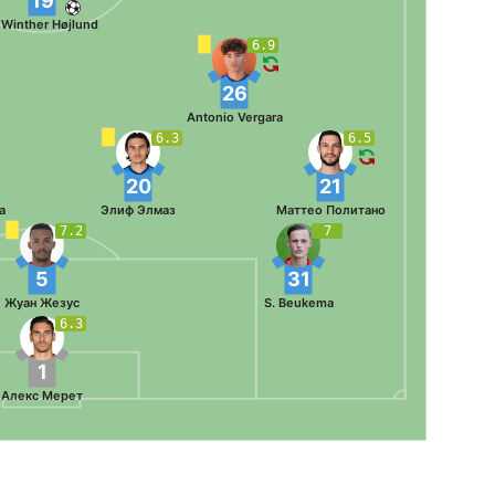
19
 Winther Højlund
6.9
26
Antonio Vergara
6.3
6.5
20
21
а
Элиф Элмаз
Маттео Политано
7.2
7
5
31
Жуан Жезус
S. Beukema
6.3
1
Алекс Мерет