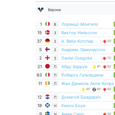
Верона
1
Лоренцо Монтипо
В
15
Виктор Нельссон
З
37
A. Bella-Kotchap
З
55'
5
Андриас Эдмундссон
З
2
Daniel Oyegoke
З
70'
21
Абду Харруи
П
81'
82'
63
Роберто Гальярдини
П
11
Жан-Даниэль Акпа-Акпро
П
45'
65'
82'
12
Домагой Брадарич
П
18
Кирон Боуи
Н
9
Амин Сарр
Н
55'