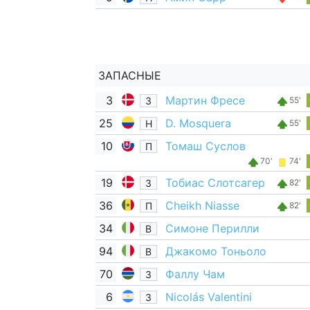
ЗАПАСНЫЕ
3
Мартин Фресе
З
55'
25
D. Mosquera
Н
55'
10
Томаш Суслов
П
70'
74'
19
Тобиас Слотсагер
З
82'
36
Cheikh Niasse
П
82'
34
Симоне Перилли
В
94
Джакомо Тоньоло
В
70
Фаллу Чам
З
6
Nicolás Valentini
З