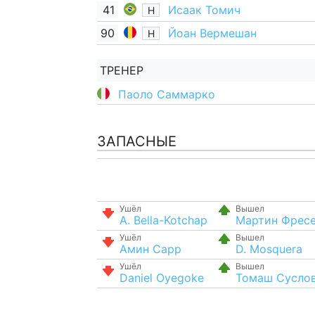
41
Исаак Томич
Н
90
Йоан Вермешан
Н
ТРЕНЕР
Паоло Саммарко
ЗАПАСНЫЕ
Ушёл
Вышел
A. Bella-Kotchap
Мартин Фрес
Ушёл
Вышел
Амин Сарр
D. Mosquera
Ушёл
Вышел
Daniel Oyegoke
Томаш Сусло