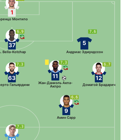
1
оренцо Монтипо
6.9
7.6
5
37
. Bella-Kotchap
Андриас Эдмундссон
7.3
7.3
6.7
11
63
12
Жан-Даниэль Акпа-
ерто Гальярдини
Домагой Брадарич
Акпро
6.6
9
Амин Сарр
7.3