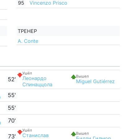
95
Vincenzo Prisco
ТРЕНЕР
A. Conte
Ушёл
Вышел
Леонардо
52'
Miguel Gutiérrez
Спинаццола
55'
е
55'
70'
в
Ушёл
Вышел
Станислав
73'
Билли Гилмор