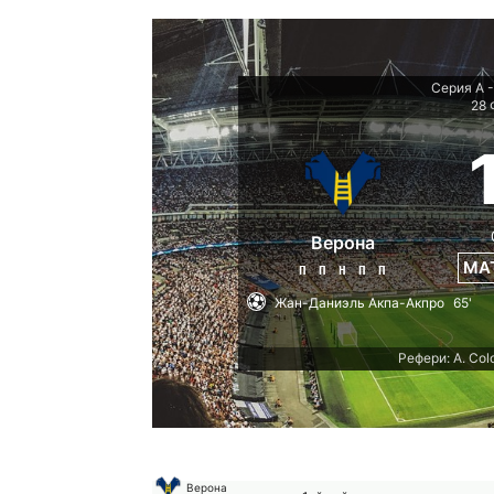
Серия А -
28 
Верона
МА
П
П
Н
П
П
Жан-Даниэль Акпа-Акпро
65'
Рефери: A. Co
Верона