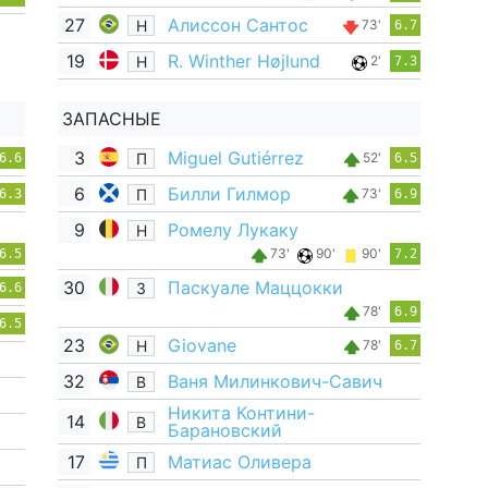
27
Алиссон Сантос
Н
73'
6.7
19
R. Winther Højlund
Н
2'
7.3
ЗАПАСНЫЕ
3
Miguel Gutiérrez
П
52'
6.6
6.5
6
Билли Гилмор
П
73'
6.3
6.9
9
Ромелу Лукаку
Н
73'
90'
90'
6.5
7.2
30
Паскуале Маццокки
З
6.6
78'
6.9
6.5
23
Giovane
Н
78'
6.7
32
Ваня Милинкович-Савич
В
Никита Контини-
14
В
Барановский
17
Матиас Оливера
П