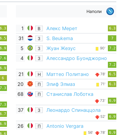
Наполи
1
Алекс Мерет
В
6.3
6.3
31
S. Beukema
З
6.5
7
5
Жуан Жезус
З
90'
6.9
7.2
4
Алессандро Буонджорно
З
7.6
7.2
6.9
21
Маттео Политано
Н
78'
6.5
6
20
Элиф Элмаз
П
71'
6.3
7.3
68
Станислав Лоботка
П
73'
6.9
7.3
37
Леонардо Спинаццола
З
6.7
52'
6.9
6.9
26
Antonio Vergara
П
56'
78'
6.9
6.6