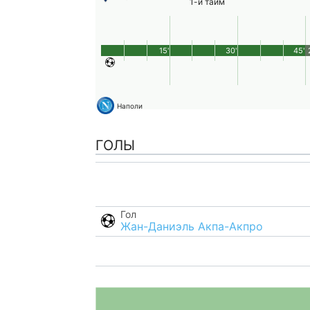
1-й тайм
15'
30'
45'
Наполи
ГОЛЫ
Гол
Жан-Даниэль Акпа-Акпро