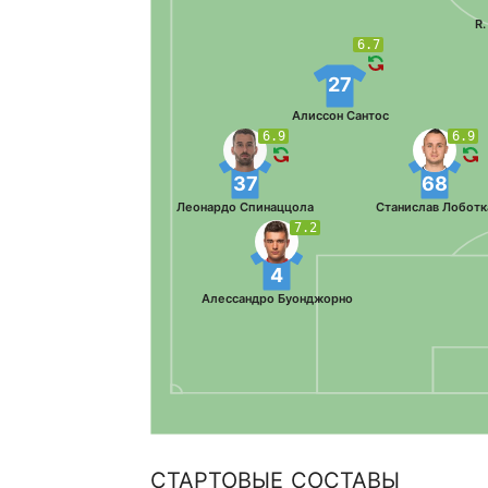
R.
6.7
27
Алиссон Сантос
6.9
6.9
37
68
Леонардо Спинаццола
Станислав Лоботк
7.2
4
Алессандро Буонджорно
СТАРТОВЫЕ СОСТАВЫ