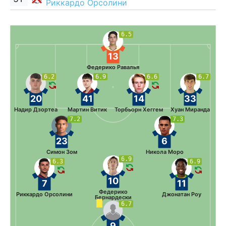
Риккардо Орсолини
6.5
13
Федерико Равалья
6.2
6.9
6.6
6.7
20
41
14
33
Надир Дзортеа
Мартин Витик
Торбьорн Хеггем
Хуан Миранда
7.2
7.3
23
6
Симон Зом
Никола Моро
6.9
6.3
6.9
10
7
11
Федерико
Риккардо Орсолини
Джонатан Роу
Бернардески
6.7
9