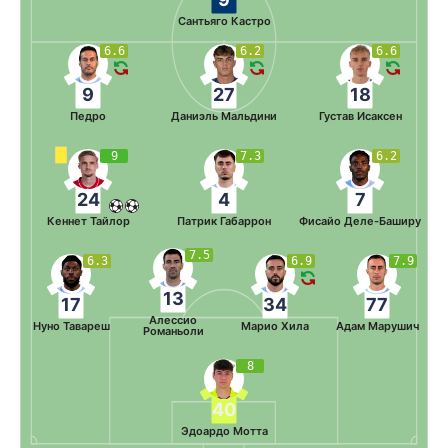
Сантьяго Кастро
6.6
6.2
6.6
9
27
18
Педро
Даниэль Мальдини
Густав Исаксен
9
7.3
6.2
24
4
7
Кеннет Тайлор
Патрик Габаррон
Фисайо Деле-Баширу
7.5
6.3
6.9
7.9
13
17
34
77
Алессио
Нуно Тавареш
Марио Хила
Адам Марушич
Романьоли
8
40
Эдоардо Мотта