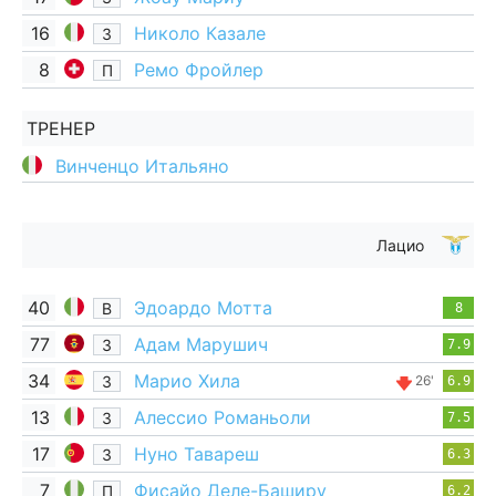
16
Николо Казале
З
8
Ремо Фройлер
П
ТРЕНЕР
Винченцо Итальяно
Лацио
40
Эдоардо Мотта
В
8
77
Адам Марушич
З
7.9
34
Марио Хила
З
26'
6.9
13
Алессио Романьоли
З
7.5
17
Нуно Тавареш
З
6.3
7
Фисайо Деле-Баширу
П
6.2