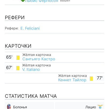
Льюис Фергюсон
Вышел
РЕФЕРИ
E. Feliciani
Рефери:
КАРТОЧКИ
Жёлтая карточка
65'
Сантьяго Кастро
Жёлтая карточка
67'
V. Italiano
Жёлтая карточка
77'
Кеннет Тайлор
СТАТИСТИКА МАТЧА
Болонья
Лацио