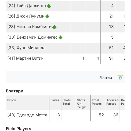
[24] Тейс Даллинга
4
3
[26] Джон Лукуми
21
19
[28] Николо Камбьяги
13
12
[30] Бенхамин Домингес
5
4
[33] Хуан Миранда
51
48
[41] Мартин Витик
1
1
91
87
Лацио
Вратари
Игрок
Saves
Shots
Shots
Total
Accurate
Key
Total
On
Passes
Passes
Passes
Target
[40] Эдоардо Мотта
3
52
36
Field Players