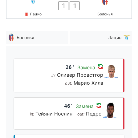
1
1
Лацио
Болонья
Болонья
Лацио
26'
Замена
Оливер Провстгор
in:
Марио Хила
out:
46'
Замена
Тейяни Нослин
Педро
in:
out: