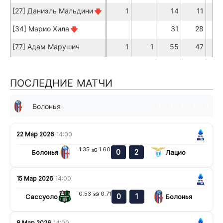
[27] Даниэль Мальдини
1
14
11
[34] Марио Хила
31
28
[77] Адам Марушич
1
1
55
47
ПОСЛЕДНИЕ МАТЧИ
Болонья
п
н
в
в
н
22 Мар 2026
14:00
1.35
1.60
xG
0
2
Болонья
Лацио
15 Мар 2026
14:00
0.53
0.71
xG
0
1
Сассуоло
Болонья
8 Мар 2026
14:00