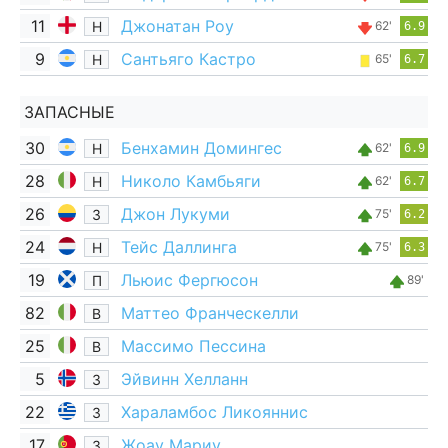
11
Джонатан Роу
Н
62'
6.9
9
Сантьяго Кастро
Н
65'
6.7
ЗАПАСНЫЕ
30
Бенхамин Домингес
Н
62'
6.9
28
Николо Камбьяги
Н
62'
6.7
26
Джон Лукуми
З
75'
6.2
24
Тейс Даллинга
Н
75'
6.3
19
Льюис Фергюсон
П
89'
82
Маттео Франческелли
В
25
Массимо Пессина
В
5
Эйвинн Хелланн
З
22
Хараламбос Ликояннис
З
17
Жоау Мариу
З