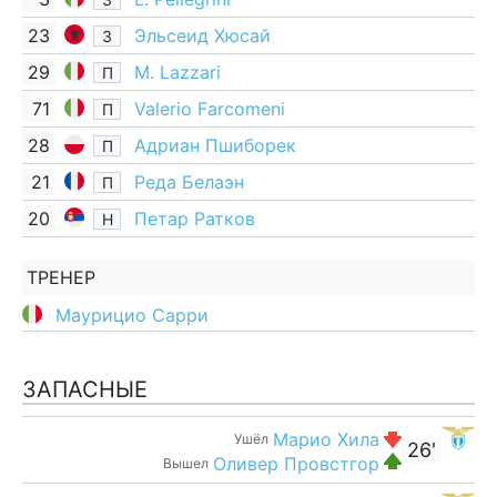
23
Эльсеид Хюсай
З
29
M. Lazzari
П
71
Valerio Farcomeni
П
28
Адриан Пшиборек
П
21
Реда Белаэн
П
20
Петар Ратков
Н
ТРЕНЕР
Маурицио Сарри
ЗАПАСНЫЕ
Марио Хила
Ушёл
26'
Оливер Провстгор
Вышел