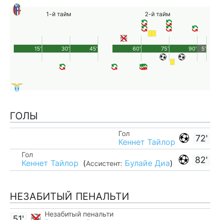
1-й тайм
2-й тайм
15'
30'
45'
60'
75'
90'
5'
ГОЛЫ
Гол
72'
Кеннет Тайлор
Гол
82'
Кеннет Тайлор
(
Булайе Диа
)
Ассистент:
НЕЗАБИТЫЙ ПЕНАЛЬТИ
Незабитый пенальти
51'