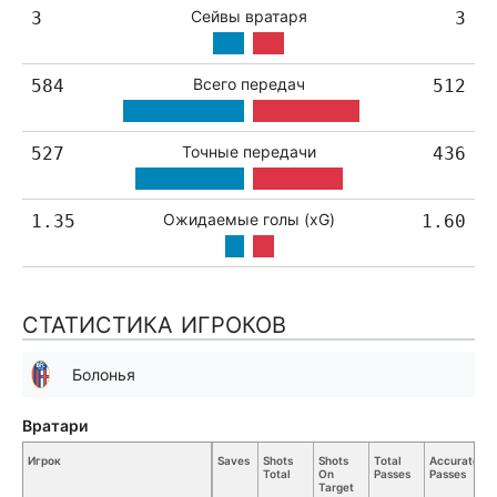
Сейвы вратаря
3
3
Всего передач
584
512
Точные передачи
527
436
Ожидаемые голы (xG)
1.35
1.60
СТАТИСТИКА ИГРОКОВ
Болонья
Вратари
Игрок
Saves
Shots
Shots
Total
Accurate
K
Total
On
Passes
Passes
Pa
Target