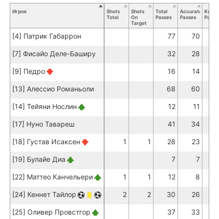
Игрок
Shots
Shots
Total
Accurate
Key
Total
On
Passes
Passes
Passe
Target
[4] Патрик Габаррон
77
70
[7] Фисайо Деле-Баширу
32
28
[9] Педро
16
14
[13] Алессио Романьоли
68
60
[14] Тейяни Нослин
12
11
[17] Нуно Тавареш
41
34
[18] Густав Исаксен
1
1
28
23
[19] Булайе Диа
7
7
[22] Маттео Канчельери
1
1
12
8
[24] Кеннет Тайлор
2
2
30
26
[25] Оливер Провстгор
37
33