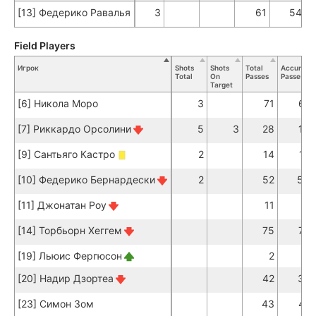
[13] Федерико Равалья
3
61
54
Field Players
Игрок
Shots
Shots
Total
Accurate
Total
On
Passes
Passes
Target
[6] Никола Моро
3
71
61
[7] Риккардо Орсолини
5
3
28
19
[9] Сантьяго Кастро
2
14
12
[10] Федерико Бернардески
2
52
50
[11] Джонатан Роу
11
9
[14] Торбьорн Хеггем
75
74
[19] Льюис Фергюсон
2
2
[20] Надир Дзортеа
42
32
[23] Симон Зом
43
41