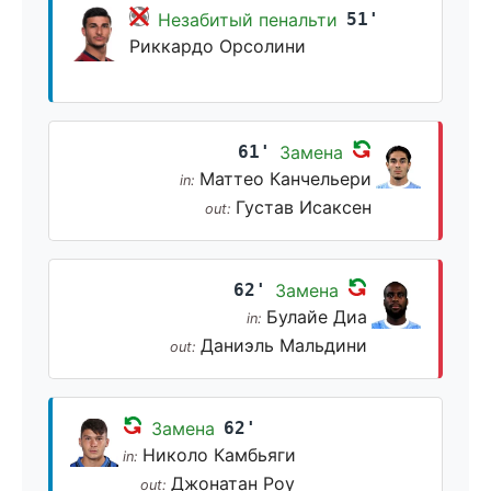
Незабитый пенальти
51'
Риккардо Орсолини
61'
Замена
Маттео Канчельери
in:
Густав Исаксен
out:
62'
Замена
Булайе Диа
in:
Даниэль Мальдини
out:
Замена
62'
Николо Камбьяги
in:
Джонатан Роу
out: