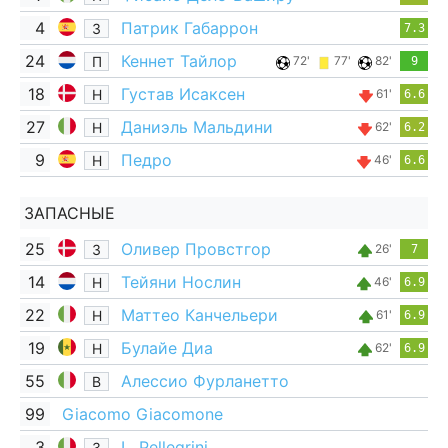
4
Патрик Габаррон
З
7.3
24
Кеннет Тайлор
П
72'
77'
82'
9
18
Густав Исаксен
Н
61'
6.6
27
Даниэль Мальдини
Н
62'
6.2
9
Педро
Н
46'
6.6
ЗАПАСНЫЕ
25
Оливер Провстгор
З
26'
7
14
Тейяни Нослин
Н
46'
6.9
22
Маттео Канчельери
Н
61'
6.9
19
Булайе Диа
Н
62'
6.9
55
Алессио Фурланетто
В
99
Giacomo Giacomone
3
L. Pellegrini
З