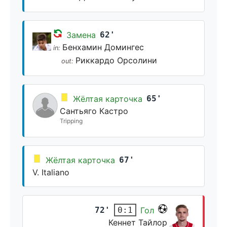
Замена
62'
Бенхамин Домингес
in:
Риккардо Орсолини
out:
Жёлтая карточка
65'
Сантьяго Кастро
Tripping
Жёлтая карточка
67'
V. Italiano
72'
Гол
0:1
Кеннет Тайлор