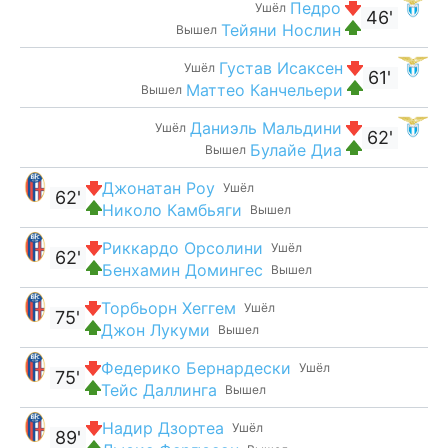
Педро
Ушёл
46'
Тейяни Нослин
Вышел
Густав Исаксен
Ушёл
61'
Маттео Канчельери
Вышел
Даниэль Мальдини
Ушёл
62'
Булайе Диа
Вышел
Джонатан Роу
Ушёл
62'
Николо Камбьяги
Вышел
Риккардо Орсолини
Ушёл
62'
Бенхамин Домингес
Вышел
Торбьорн Хеггем
Ушёл
75'
Джон Лукуми
Вышел
Федерико Бернардески
Ушёл
75'
Тейс Даллинга
Вышел
Надир Дзортеа
Ушёл
89'