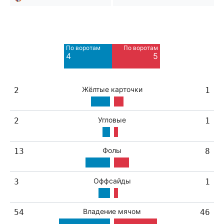
Мимо ворот
Мимо ворот
9
4
По воротам
По воротам
Blocked
Blocked
4
5
2
3
Жёлтые карточки
2
1
Угловые
2
1
Фолы
13
8
Оффсайды
3
1
Владение мячом
54
46