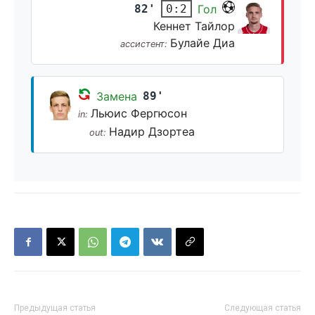
82'
Гол
0:2
Кеннет Тайлор
Булайе Диа
ассистент:
Замена
89'
Льюис Фергюсон
in:
Надир Дзортеа
out:
Предыдущая статья
Следующая статья