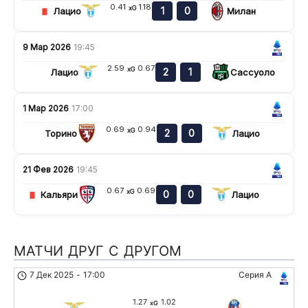
0.41
1.18
xG
1
0
Лацио
Милан
9 Мар 2026
19:45
2.59
0.67
xG
2
1
Лацио
Сассуоло
1 Мар 2026
17:00
0.69
0.94
xG
2
0
Торино
Лацио
21 Фев 2026
19:45
0.67
0.69
xG
0
0
Кальяри
Лацио
МАТЧИ ДРУГ С ДРУГОМ
7 Дек 2025
-
17:00
Серия А
1.27
1.02
xG