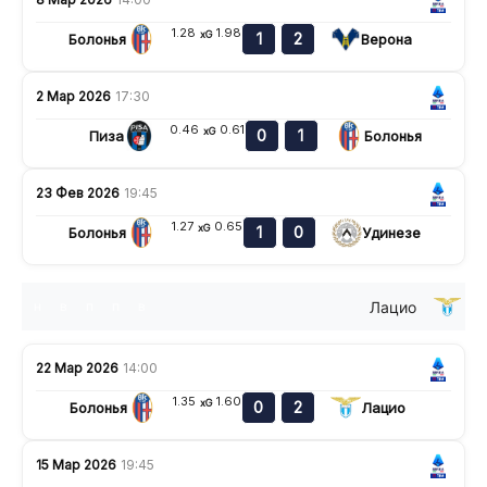
1.28
1.98
xG
1
2
Болонья
Верона
2 Мар 2026
17:30
0.46
0.61
xG
0
1
Пиза
Болонья
23 Фев 2026
19:45
1.27
0.65
xG
1
0
Болонья
Удинезе
Лацио
н
в
п
п
в
22 Мар 2026
14:00
1.35
1.60
xG
0
2
Болонья
Лацио
15 Мар 2026
19:45