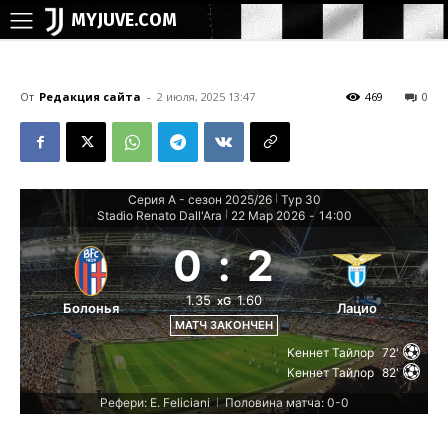
MYJUVE.COM
От
Редакция сайта
-
2 июля, 2025 13:47
469
0
Серия А - сезон 2025/26
Тур 30
|
Stadio Renato Dall'Ara
22 Мар 2026
-
14:00
|
0
:
2
1.35
1.60
xG
Болонья
Лацио
МАТЧ ЗАКОНЧЕН
Кеннет Тайлор
72'
Кеннет Тайлор
82'
Рефери: E. Feliciani
Половина матча: 0-0
|