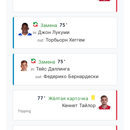
Замена
75'
Джон Лукуми
in:
Торбьорн Хеггем
out:
Замена
75'
Тейс Даллинга
in:
Федерико Бернардески
out:
77'
Жёлтая карточка
Кеннет Тайлор
Tripping