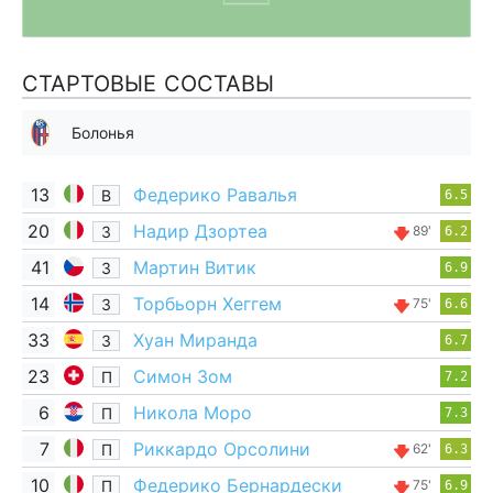
СТАРТОВЫЕ СОСТАВЫ
Болонья
13
Федерико Равалья
В
6.5
20
Надир Дзортеа
З
89'
6.2
41
Мартин Витик
З
6.9
14
Торбьорн Хеггем
З
75'
6.6
33
Хуан Миранда
З
6.7
23
Симон Зом
П
7.2
6
Никола Моро
П
7.3
7
Риккардо Орсолини
П
62'
6.3
10
Федерико Бернардески
П
75'
6.9