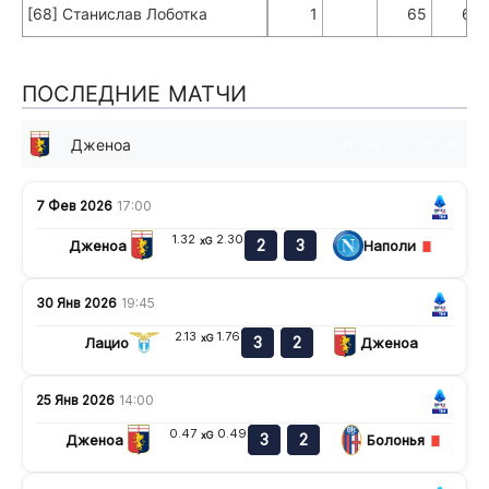
[68] Станислав Лоботка
1
65
63
ПОСЛЕДНИЕ МАТЧИ
Дженоа
п
н
н
п
п
7 Фев 2026
17:00
1.32
2.30
xG
2
3
Дженоа
Наполи
30 Янв 2026
19:45
2.13
1.76
xG
3
2
Лацио
Дженоа
25 Янв 2026
14:00
0.47
0.49
xG
3
2
Дженоа
Болонья