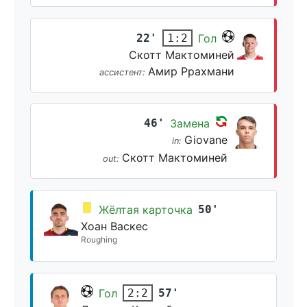
22'
Гол
1:2
Скотт Мактоминей
Амир Ррахмани
ассистент:
46'
Замена
Giovane
in:
Скотт Мактоминей
out:
Жёлтая карточка
50'
Хоан Васкес
Roughing
Гол
57'
2:2