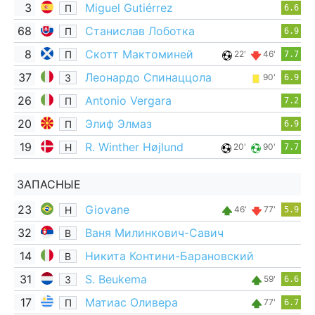
3
Miguel Gutiérrez
П
6.6
68
Станислав Лоботка
П
6.9
8
Скотт Мактоминей
П
22'
46'
7.7
37
Леонардо Спинаццола
З
90'
6.9
26
Antonio Vergara
П
7.2
20
Элиф Элмаз
П
6.9
19
R. Winther Højlund
Н
20'
90'
7.7
ЗАПАСНЫЕ
23
Giovane
Н
46'
77'
5.9
32
Ваня Милинкович-Савич
В
14
Никита Контини-Барановский
В
31
S. Beukema
З
59'
6.6
17
Матиас Оливера
П
77'
6.7