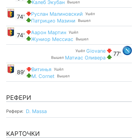
Калеб Экубан
Вышел
Руслан Малиновский
Ушёл
74'
Патрицио Мазини
Вышел
Аарон Мартин
Ушёл
74'
Жуниор Мессиас
Вышел
Giovane
Ушёл
77'
Матиас Оливера
Вышел
Витинья
Ушёл
89'
M. Cornet
Вышел
РЕФЕРИ
D. Massa
Рефери:
КАРТОЧКИ