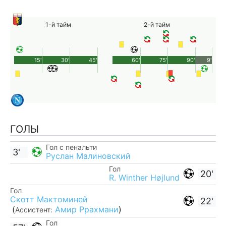
1-й тайм
2-й тайм
15'
30'
45'
60'
75'
90'
9'
ГОЛЫ
Гол с пенальти
3'
Руслан Малиновский
Гол
20'
R. Winther Højlund
Гол
Скотт Мактоминей
22'
(
Амир Ррахмани
)
Ассистент:
Гол