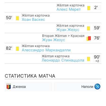
Жёлтая карточка
2'
Алекс Мерет
Жёлтая карточка
50'
Хоан Васкес
Жёлтая карточка
59'
Жуан Жезус
Вторая Жёлтая > Красная
76'
Жуан Жезус
Жёлтая карточка
82'
Алессандро Маркандалли
Жёлтая карточка
90'
Леонардо Спинаццола
+2
СТАТИСТИКА МАТЧА
Дженоа
Наполи
Мимо ворот
Мимо ворот
8
9