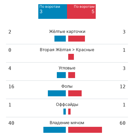
По воротам
По воротам
Blocked
Blocked
3
5
1
2
Жёлтые карточки
2
3
Вторая Жёлтая > Красные
0
1
Угловые
4
3
Фолы
16
12
Оффсайды
1
1
Владение мячом
40
60