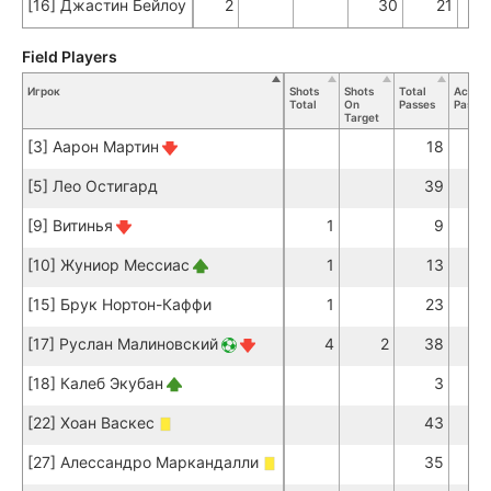
[16] Джастин Бейлоу
2
30
21
Field Players
Игрок
Shots
Shots
Total
Accura
Total
On
Passes
Passes
Target
[3] Аарон Мартин
18
1
[5] Лео Остигард
39
3
[9] Витинья
1
9
[10] Жуниор Мессиас
1
13
1
[15] Брук Нортон-Каффи
1
23
1
[17] Руслан Малиновский
4
2
38
2
[18] Калеб Экубан
3
[22] Хоан Васкес
43
3
[27] Алессандро Маркандалли
35
3