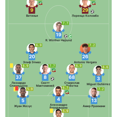
9
29
Витинья
Лоренцо Коломбо
7.7
19
R. Winther Højlund
6.9
7.2
20
26
Элиф Элмаз
Antonio Vergara
6.9
7.7
6.9
6.6
37
8
68
3
Леонардо
Скотт
Станислав
Miguel Gutiérrez
Спинаццола
Мактоминей
Лоботка
6.7
5.9
7.2
4
5
13
Алессандро
Жуан Жезус
Амир Ррахмани
Буонджорно
5.9