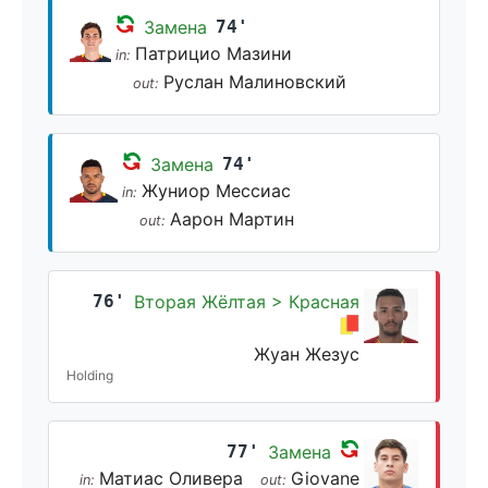
Замена
74'
Патрицио Мазини
in:
Руслан Малиновский
out:
Замена
74'
Жуниор Мессиас
in:
Аарон Мартин
out:
76'
Вторая Жёлтая > Красная
Жуан Жезус
Holding
77'
Замена
Матиас Оливера
Giovane
in:
out: