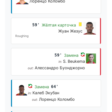
Лоренцо Коломбо
59'
Жёлтая карточка
Жуан Жезус
Roughing
59'
Замена
S. Beukema
in:
Алессандро Буонджорно
out:
Замена
64'
Калеб Экубан
in:
Лоренцо Коломбо
out: