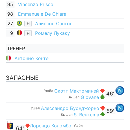
95
Vincenzo Prisco
98
Emmanuele De Chiara
27
Алиссон Сантос
Н
9
Ромелу Лукаку
Н
ТРЕНЕР
Антонио Конте
ЗАПАСНЫЕ
Скотт Мактоминей
Ушёл
46'
Giovane
Вышел
Алессандро Буонджорно
Ушёл
59'
S. Beukema
Вышел
Лоренцо Коломбо
Ушёл
64'