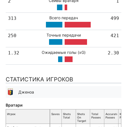
Сейвы вратаря
2
1
Всего передач
313
499
Точные передачи
250
421
Ожидаемые голы (xG)
1.32
2.30
СТАТИСТИКА ИГРОКОВ
Дженоа
Вратари
Игрок
Saves
Shots
Shots
Total
Accurate
Key
Total
On
Passes
Passes
Pass
Target