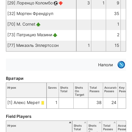
[29] Лоренцо Коломбо
3
1
9
[32] Мортен Френдруп
35
3
[70] M. Cornet
1
[73] Патрицио Мазини
2
[77] Микаэль Эллертссон
1
15
1
Наполи
Вратари
Игрок
Saves
Shots
Shots
Total
Accurate
Key
Total
On
Passes
Passes
Passes
Target
[1] Алекс Мерет
1
38
24
Field Players
Игрок
Shots
Shots
Total
Accurate
Total
On
Passes
Passes