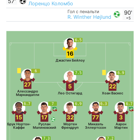
57'
Лоренцо Коломбо
Гол с пенальти
90'
R. Winther Højlund
+5
6.5
16
Джастин Бейлоу
6
7.5
6.9
27
5
22
Алессандро
Лео Остигард
Хоан Васкес
Маркандалли
6.7
7
6.9
6.3
6.7
15
17
32
77
3
Брук Нортон-
Руслан
Мортен
Микаэль
Аарон
Каффи
Малиновский
Френдруп
Эллертссон
Мартин
7.3
7.2