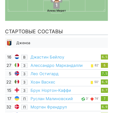
1
Алекс Мерет
СТАРТОВЫЕ СОСТАВЫ
Дженоа
16
Джастин Бейлоу
В
6.5
27
Алессандро Маркандалли
З
82'
6
5
Лео Остигард
З
7.5
22
Хоан Васкес
З
50'
6.9
15
Брук Нортон-Каффи
З
6.7
17
Руслан Малиновский
П
3'
74'
7
32
Мортен Френдруп
П
6.9