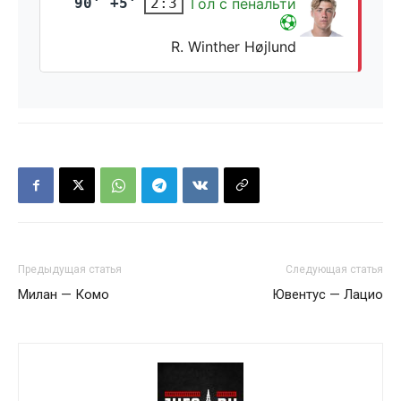
90' +5'
Гол с пенальти
2:3
R. Winther Højlund
Предыдущая статья
Следующая статья
Милан — Комо
Ювентус — Лацио