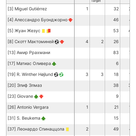
Target
[3] Miguel Gutiérrez
1
32
25
[4] Алессандро Буонджорно
46
41
[5] Жуан Жезус
53
49
[8] Скотт Мактоминей
4
2
26
21
[13] Амир Ррахмани
83
77
[17] Матиас Оливера
6
2
[19] R. Winther Højlund
3
3
18
13
[20] Элиф Элмаз
38
34
[23] Giovane
9
4
[26] Antonio Vergara
1
21
16
[31] S. Beukema
15
11
[37] Леонардо Спинаццола
2
49
41