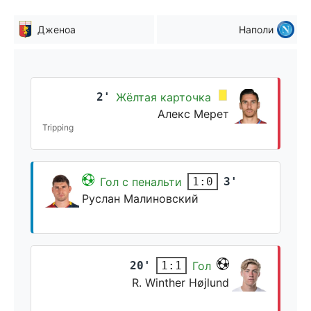
Дженоа
Наполи
2'
Жёлтая карточка
Алекс Мерет
Tripping
Гол с пенальти
3'
1:0
Руслан Малиновский
20'
Гол
1:1
R. Winther Højlund