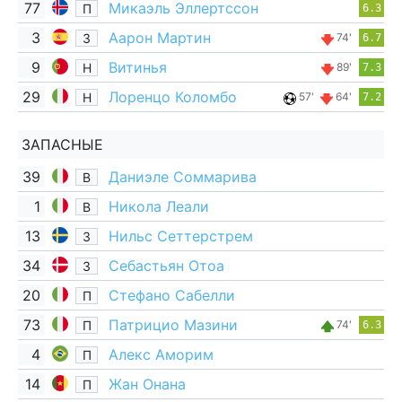
77
Микаэль Эллертссон
П
6.3
3
Аарон Мартин
З
74'
6.7
9
Витинья
Н
89'
7.3
29
Лоренцо Коломбо
Н
57'
64'
7.2
ЗАПАСНЫЕ
39
Даниэле Соммарива
В
1
Никола Леали
В
13
Нильс Сеттерстрем
З
34
Себастьян Отоа
З
20
Стефано Сабелли
П
73
Патрицио Мазини
П
74'
6.3
4
Алекс Аморим
П
14
Жан Онана
П