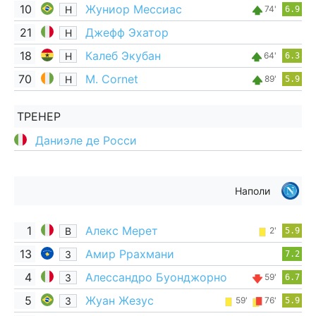
10
Жуниор Мессиас
Н
74'
6.9
21
Джефф Эхатор
Н
18
Калеб Экубан
Н
64'
6.3
70
M. Cornet
Н
89'
5.9
ТРЕНЕР
Даниэле де Росси
Наполи
1
Алекс Мерет
В
2'
5.9
13
Амир Ррахмани
З
7.2
4
Алессандро Буонджорно
З
59'
6.7
5
Жуан Жезус
З
59'
76'
5.9