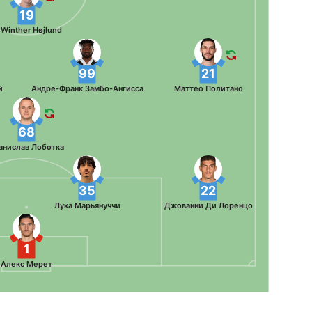
19
 Winther Højlund
99
21
й
Андре-Франк Замбо-Ангисса
Маттео Политано
68
анислав Лоботка
35
22
Лука Марьянуччи
Джованни Ди Лоренцо
1
Алекс Мерет