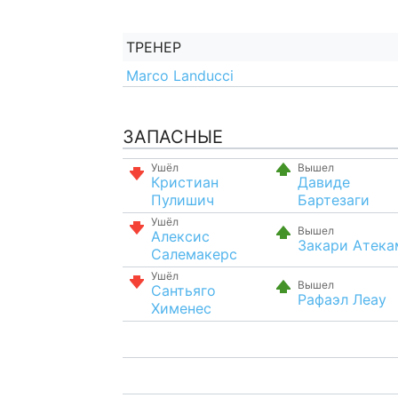
ТРЕНЕР
Marco Landucci
ЗАПАСНЫЕ
Ушёл
Вышел
Кристиан
Давиде
Пулишич
Бартезаги
Ушёл
Вышел
Алексис
Закари Атека
Салемакерс
Ушёл
Вышел
Сантьяго
Рафаэл Леау
Хименес