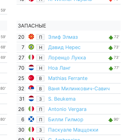
59'
ЗАПАСНЫЕ
20
Элиф Элмаз
П
59'
72'
7
Давид Нерес
Н
68'
73'
27
Лоренцо Лукка
Н
69'
73'
70
Ноа Ланг
Н
77'
25
Mathias Ferrante
В
32
Ваня Милинкович-Савич
В
80'
31
S. Beukema
З
26
Antonio Vergara
П
6
Билли Гилмор
П
80'
90'
30
Паскуале Маццокки
З