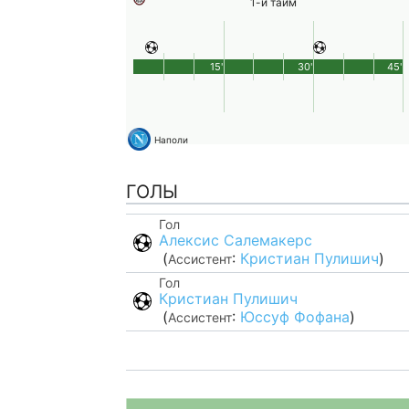
1-й тайм
15'
30'
45'
Наполи
ГОЛЫ
Гол
Алексис Салемакерс
(
:
Кристиан Пулишич
)
Ассистент
Гол
Кристиан Пулишич
(
:
Юссуф Фофана
)
Ассистент