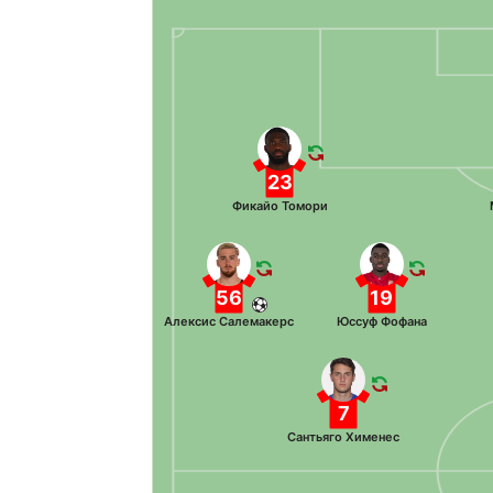
23
Фикайо Томори
56
19
Алексис Салемакерс
Юссуф Фофана
7
Сантьяго Хименес