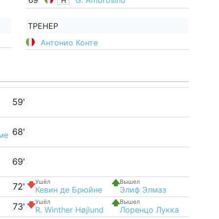
69
G. Ambrosino
Н
ТРЕНЕР
Антонио Конте
59'
68'
ме
69'
Ушёл
Вышел
72'
Кевин де Брюйне
Элиф Элмаз
Ушёл
Вышел
73'
R. Winther Højlund
Лоренцо Лукка