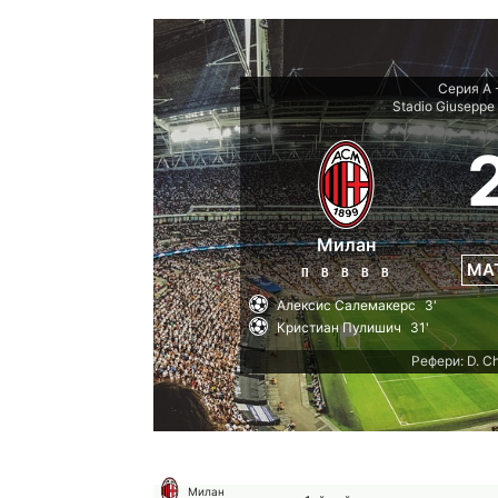
Серия А 
Stadio Giusepp
Милан
МА
П
В
В
В
В
Алексис Салемакерс
3'
Кристиан Пулишич
31'
Рефери: D. Chi
Милан