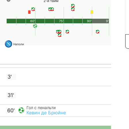
2-й тайм
60'
75'
90'
9'
Наполи
3'
31'
Гол с пенальти
60'
Кевин де Брюйне