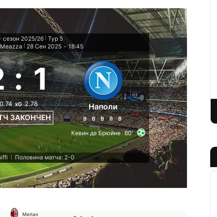
- сезон 2025/26
Тур 5
|
e Meazza
28 Сен 2025
-
18:45
|
2
:
1
0.74
2.78
xG
Наполи
ТЧ ЗАКОНЧЕН
В
В
В
П
В
Кевин де Брюйне
60'
ffi
Половина матча: 2-0
|
Милан