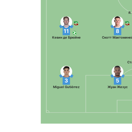
R.
11
8
Кевин де Брюйне
Скотт Мактомине
Ст
3
5
Miguel Gutiérrez
Жуан Жезус