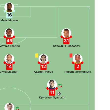
16
Майк Меньян
46
31
Маттео Габбия
Страхиня Павлович
14
12
2
Лука Модрич
Адриен Рабьо
Первис Эступиньян
11
Кристиан Пулишич