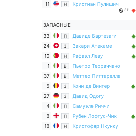
11
Кристиан Пулишич
Н
31'
ЗАПАСНЫЕ
33
Давиде Бартезаги
П
24
Закари Атекаме
З
10
Рафаэл Леау
Н
1
Пьетро Терраччано
В
37
Маттео Питтарелла
В
5
Кони де Винтер
З
27
Давид Одогу
З
4
Самуэле Риччи
П
8
Рубен Лофтус-Чик
П
18
Кристофер Нкунку
Н