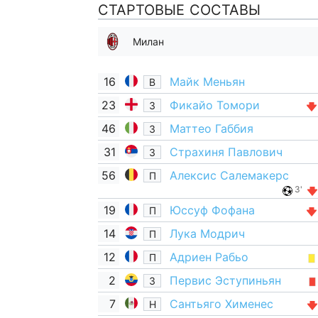
СТАРТОВЫЕ СОСТАВЫ
Милан
16
Майк Меньян
В
23
Фикайо Томори
З
46
Маттео Габбия
З
31
Страхиня Павлович
З
56
Алексис Салемакерс
П
3'
19
Юссуф Фофана
П
14
Лука Модрич
П
12
Адриен Рабьо
П
2
Первис Эступиньян
З
7
Сантьяго Хименес
Н