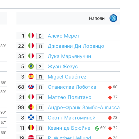
Наполи
1
Алекс Мерет
В
22
Джованни Ди Лоренцо
П
80'
35
Лука Марьянуччи
З
5
Жуан Жезус
З
3
Miguel Gutiérrez
П
68'
68
Станислав Лоботка
П
90'
80'
21
Маттео Политано
Н
77'
99
Андре-Франк Замбо-Ангисса
П
90'
8
Скотт Мактоминей
П
73'
57'
11
Кевин де Брюйне
П
60'
72'
69'
19
R. Winther Højlund
Н
73'