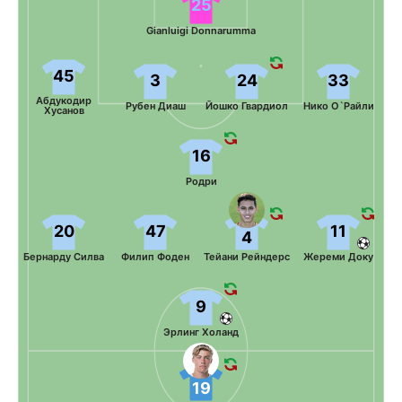
25
Gianluigi Donnarumma
45
3
24
33
Абдукодир
Рубен Диаш
Йошко Гвардиол
Нико О`Райли
Хусанов
16
Родри
20
47
11
4
Бернарду Силва
Филип Фоден
Тейани Рейндерс
Жереми Доку
9
Эрлинг Холанд
19