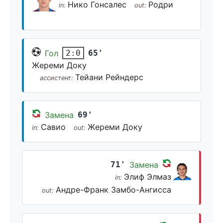
Нико Гонсалес
Родри
in:
out:
Гол
65'
2:0
Жереми Доку
Тейани Рейндерс
ассистент:
Замена
69'
Савио
Жереми Доку
in:
out:
71'
Замена
Элиф Элмаз
in:
Андре-Франк Замбо-Ангисса
out: