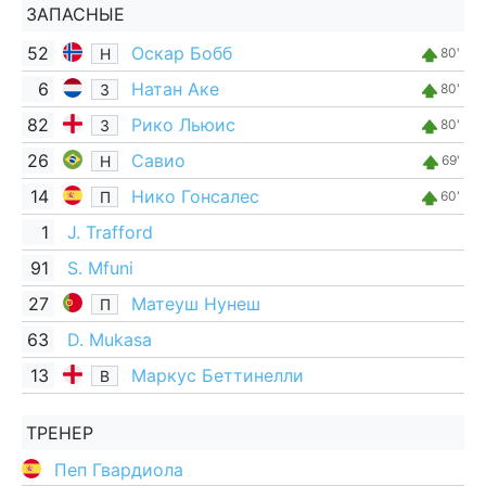
ЗАПАСНЫЕ
52
Оскар Бобб
Н
80'
6
Натан Аке
З
80'
82
Рико Льюис
З
80'
26
Савио
Н
69'
14
Нико Гонсалес
П
60'
1
J. Trafford
91
S. Mfuni
27
Матеуш Нунеш
П
63
D. Mukasa
13
Маркус Беттинелли
В
ТРЕНЕР
Пеп Гвардиола