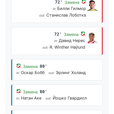
72'
Замена
Билли Гилмор
in:
Станислав Лоботка
out:
72'
Замена
Давид Нерес
in:
R. Winther Højlund
out:
Замена
80'
Оскар Бобб
Эрлинг Холанд
in:
out:
Замена
80'
Натан Аке
Йошко Гвардиол
in:
out: