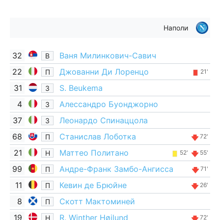
Наполи
32
Ваня Милинкович-Савич
В
22
Джованни Ди Лоренцо
П
21'
31
S. Beukema
З
4
Алессандро Буонджорно
З
37
Леонардо Спинаццола
З
68
Станислав Лоботка
П
72'
21
Маттео Политано
Н
52'
55'
99
Андре-Франк Замбо-Ангисса
П
71'
11
Кевин де Брюйне
П
26'
8
Скотт Мактоминей
П
19
R. Winther Højlund
Н
72'