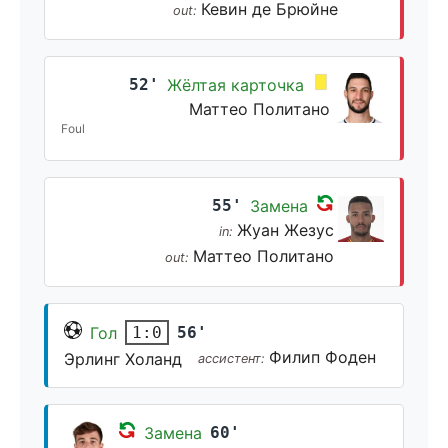
Кевин де Брюйне
out:
52'
Жёлтая карточка
Маттео Политано
Foul
55'
Замена
Жуан Жезус
in:
Маттео Политано
out:
Гол
56'
1:0
Филип Фоден
Эрлинг Холанд
ассистент:
Замена
60'