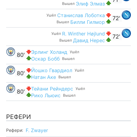
Элиф Элмаз
Вышел
Станислав Лоботка
Ушёл
72'
Билли Гилмор
Вышел
R. Winther Højlund
Ушёл
72'
Давид Нерес
Вышел
Эрлинг Холанд
Ушёл
80'
Оскар Бобб
Вышел
Йошко Гвардиол
Ушёл
80'
Натан Аке
Вышел
Тейани Рейндерс
Ушёл
80'
Рико Льюис
Вышел
РЕФЕРИ
F. Zwayer
Рефери: