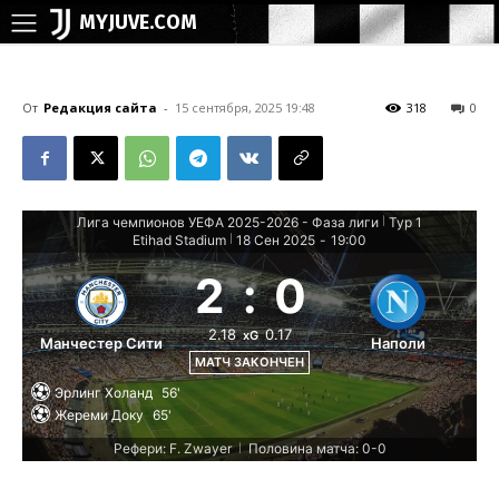
MYJUVE.COM
От
Редакция сайта
-
15 сентября, 2025 19:48
318
0
Лига чемпионов УЕФА 2025-2026 - Фаза лиги
Тур 1
|
Etihad Stadium
18 Сен 2025
-
19:00
|
2
:
0
2.18
0.17
xG
Манчестер Сити
Наполи
МАТЧ ЗАКОНЧЕН
Эрлинг Холанд
56'
Жереми Доку
65'
Рефери: F. Zwayer
Половина матча: 0-0
|