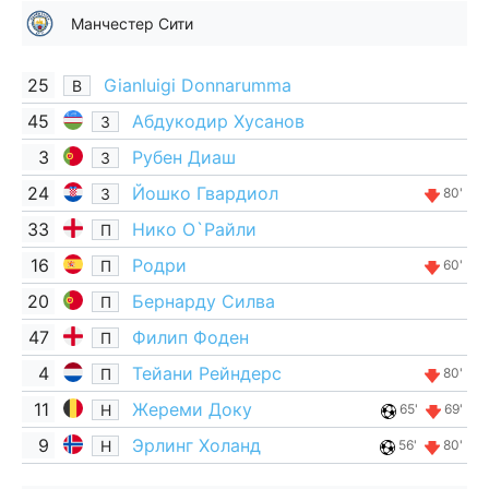
Манчестер Сити
25
Gianluigi Donnarumma
В
45
Абдукодир Хусанов
З
3
Рубен Диаш
З
24
Йошко Гвардиол
З
80'
33
Нико О`Райли
П
16
Родри
П
60'
20
Бернарду Силва
П
47
Филип Фоден
П
4
Тейани Рейндерс
П
80'
11
Жереми Доку
Н
65'
69'
9
Эрлинг Холанд
Н
56'
80'