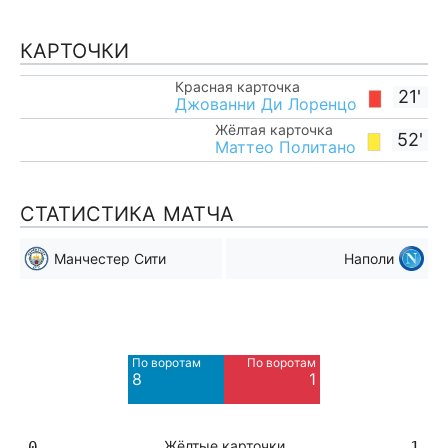
КАРТОЧКИ
Красная карточка
21'
Джованни Ди Лоренцо
Жёлтая карточка
52'
Маттео Политано
СТАТИСТИКА МАТЧА
Манчестер Сити
Наполи
Мимо ворот
Мимо ворот
9
0
По воротам
По воротам
Blocked
8
1
6
Жёлтые карточки
0
1