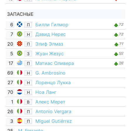
ЗАПАСНЫЕ
6
Билли Гилмор
П
72'
7
Давид Нерес
Н
72'
20
Элиф Элмаз
П
71'
5
Жуан Жезус
З
55'
17
Матиас Оливера
П
26'
69
G. Ambrosino
Н
27
Лоренцо Лукка
Н
70
Ноа Ланг
Н
1
Алекс Мерет
В
26
Antonio Vergara
П
3
Miguel Gutiérrez
П
25
M. Ferrante