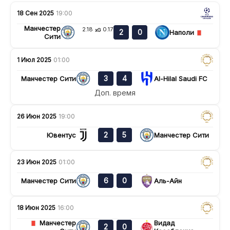
18 Сен 2025
19:00
Манчестер
2.18
0.17
xG
2
0
Наполи
Сити
1 Июл 2025
01:00
3
4
Манчестер Сити
Al-Hilal Saudi FC
Доп. время
26 Июн 2025
19:00
2
5
Ювентус
Манчестер Сити
23 Июн 2025
01:00
6
0
Манчестер Сити
Аль-Айн
18 Июн 2025
16:00
Манчестер
Видад
2
0