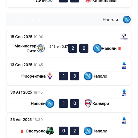
Сити
Касабланка
Наполи
в
н
п
в
в
18 Сен 2025
19:00
Манчестер
2.18
0.17
xG
2
0
Наполи
Сити
13 Сен 2025
18:45
1
3
Фиорентина
Наполи
30 Авг 2025
18:45
1
0
Наполи
Кальяри
23 Авг 2025
16:30
0
2
Сассуоло
Наполи