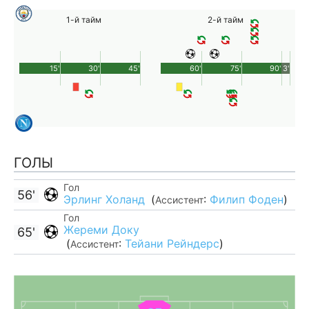
1-й тайм
2-й тайм
15'
30'
45'
60'
75'
90'
3'
ГОЛЫ
Гол
56'
Эрлинг Холанд
(
:
Филип Фоден
)
Ассистент
Гол
Жереми Доку
65'
(
:
Тейани Рейндерс
)
Ассистент