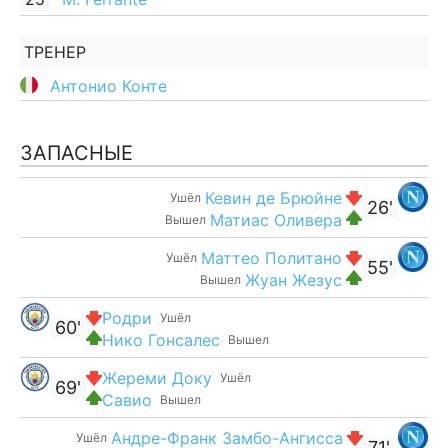
ТРЕНЕР
Антонио Конте
ЗАПАСНЫЕ
Кевин де Брюйне
Ушёл
26'
Матиас Оливера
Вышел
Маттео Политано
Ушёл
55'
Жуан Жезус
Вышел
Родри
Ушёл
60'
Нико Гонсалес
Вышел
Жереми Доку
Ушёл
69'
Савио
Вышел
Андре-Франк Замбо-Ангисса
Ушёл
71'