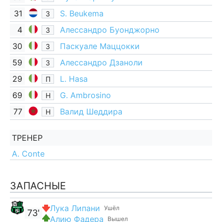
31
S. Beukema
З
4
Алессандро Буонджорно
З
30
Паскуале Маццокки
З
59
Алессандро Дзаноли
З
29
L. Hasa
П
69
G. Ambrosino
Н
77
Валид Шеддира
Н
ТРЕНЕР
A. Conte
ЗАПАСНЫЕ
Лука Липани
Ушёл
73'
Алию Фадера
Вышел