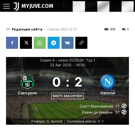
MYJUVE.COM
От
Редакция сайта
-
2 июля, 2025 13:37
459
0
Серия А - сезон 2025/26
Тур 1
|
23 Авг 2025
-
16:30
0
:
2
Сассуоло
Наполи
МАТЧ ЗАКОНЧЕН
Скотт Мактоминей
17'
Кевин де Брюйне
57'
Рефери: G. Ayroldi
Половина матча: 0-1
|