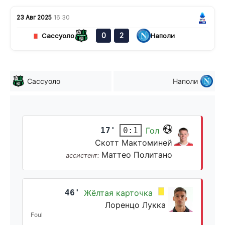
23 Авг 2025
16:30
0
2
Сассуоло
Наполи
Сассуоло
Наполи
17'
Гол
0:1
Скотт Мактоминей
Маттео Политано
ассистент:
46'
Жёлтая карточка
Лоренцо Лукка
Foul