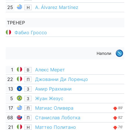
25
A. Álvarez Martínez
Н
ТРЕНЕР
Фабио Гроссо
Наполи
1
Алекс Мерет
В
22
Джованни Ди Лоренцо
П
13
Амир Ррахмани
З
5
Жуан Жезус
З
17
Матиас Оливера
П
89'
68
Станислав Лоботка
П
82'
21
Маттео Политано
Н
76'