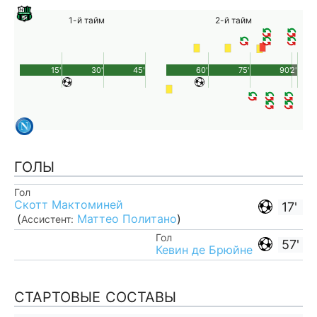
1-й тайм
2-й тайм
15'
30'
45'
60'
75'
90'
2'
ГОЛЫ
Гол
Скотт Мактоминей
17'
(
Маттео Политано
)
Ассистент:
Гол
57'
Кевин де Брюйне
СТАРТОВЫЕ СОСТАВЫ