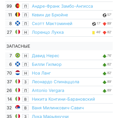
99
Андре-Франк Замбо-Ангисса
П
11
Кевин де Брюйне
П
57'
8
Скотт Мактоминей
П
17'
89'
27
Лоренцо Лукка
Н
46'
82'
ЗАПАСНЫЕ
7
Давид Нерес
Н
76'
6
Билли Гилмор
П
82'
70
Ноа Ланг
Н
82'
37
Леонардо Спинаццола
З
89'
26
Antonio Vergara
П
89'
14
Никита Контини-Барановский
В
32
Ваня Милинкович-Савич
В
35
Лука Марьянуччи
З