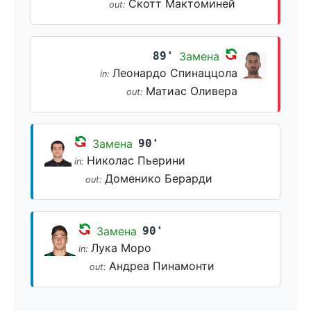
Скотт Мактоминей
out:
89'
Замена
Леонардо Спинаццола
in:
Матиас Оливера
out:
Замена
90'
Николас Пьерини
in:
Доменико Берарди
out:
Замена
90'
Лука Моро
in:
Андреа Пинамонти
out: