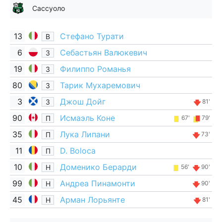
Сассуоло
13
Стефано Турати
В
6
Себастьян Валюкевич
З
19
Филиппо Романья
З
80
Тарик Мухаремович
З
3
Джош Дойг
З
81'
90
Исмаэль Коне
П
67'
79'
35
Лука Липани
П
73'
11
D. Boloca
П
10
Доменико Берарди
Н
56'
90'
99
Андреа Пинамонти
Н
90'
45
Арман Лорьянте
Н
81'