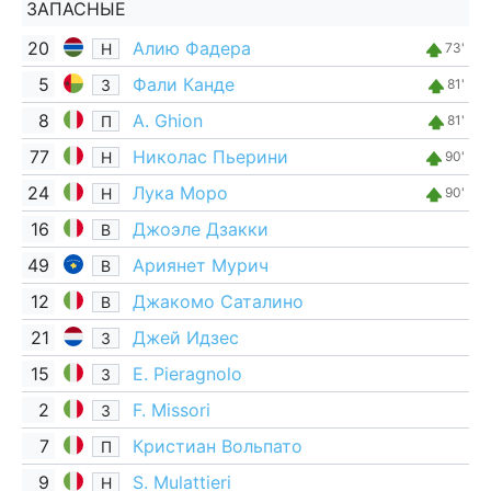
ЗАПАСНЫЕ
20
Алию Фадера
Н
73'
5
Фали Канде
З
81'
8
A. Ghion
П
81'
77
Николас Пьерини
Н
90'
24
Лука Моро
Н
90'
16
Джоэле Дзакки
В
49
Ариянет Мурич
В
12
Джакомо Саталино
В
21
Джей Идзес
З
15
E. Pieragnolo
З
2
F. Missori
З
7
Кристиан Вольпато
П
9
S. Mulattieri
Н