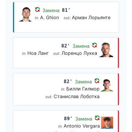
Замена
81'
A. Ghion
Арман Лорьянте
in:
out:
82'
Замена
Ноа Ланг
Лоренцо Лукка
in:
out:
82'
Замена
Билли Гилмор
in:
Станислав Лоботка
out:
89'
Замена
Antonio Vergara
in: