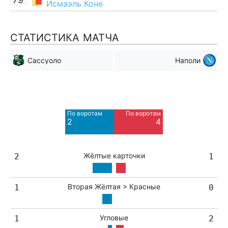
Исмаэль Коне
СТАТИСТИКА МАТЧА
Сассуоло
Наполи
Мимо ворот
Мимо ворот
5
9
По воротам
По воротам
2
4
Жёлтые карточки
2
1
Вторая Жёлтая > Красные
1
0
Угловые
1
2