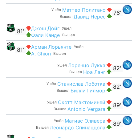
Маттео Политано
Ушёл
76'
Давид Нерес
Вышел
Джош Дойг
Ушёл
81'
Фали Канде
Вышел
Арман Лорьянте
Ушёл
81'
A. Ghion
Вышел
Лоренцо Лукка
Ушёл
82'
Ноа Ланг
Вышел
Станислав Лоботка
Ушёл
82'
Билли Гилмор
Вышел
Скотт Мактоминей
Ушёл
89'
Antonio Vergara
Вышел
Матиас Оливера
Ушёл
89'
Леонардо Спинаццола
Вышел