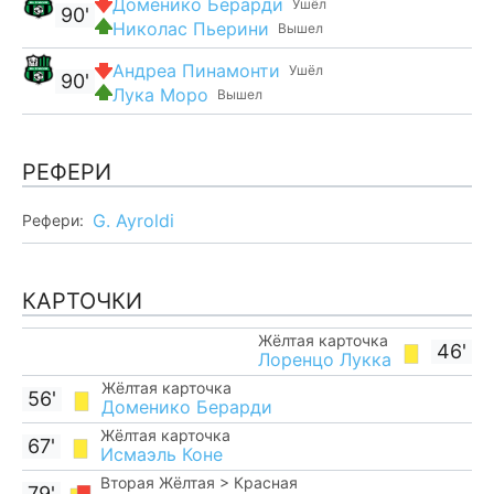
Доменико Берарди
Ушёл
90'
Николас Пьерини
Вышел
Андреа Пинамонти
Ушёл
90'
Лука Моро
Вышел
РЕФЕРИ
G. Ayroldi
Рефери:
КАРТОЧКИ
Жёлтая карточка
46'
Лоренцо Лукка
Жёлтая карточка
56'
Доменико Берарди
Жёлтая карточка
67'
Исмаэль Коне
Вторая Жёлтая > Красная
79'