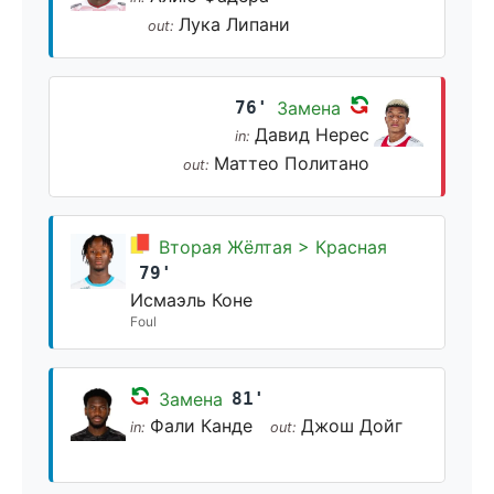
Лука Липани
out:
76'
Замена
Давид Нерес
in:
Маттео Политано
out:
Вторая Жёлтая > Красная
79'
Исмаэль Коне
Foul
Замена
81'
Фали Канде
Джош Дойг
in:
out: