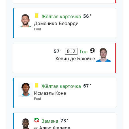
Жёлтая карточка
56'
Доменико Берарди
Foul
57'
Гол
0:2
Кевин де Брюйне
Жёлтая карточка
67'
Исмаэль Коне
Foul
Замена
73'
Алию Фадера
in: