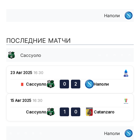
Наполи
ПОСЛЕДНИЕ МАТЧИ
Сассуоло
н
в
п
п
п
23 Авг 2025
16:30
0
2
Сассуоло
Наполи
15 Авг 2025
16:30
1
0
Сассуоло
Catanzaro
Наполи
в
н
п
в
в