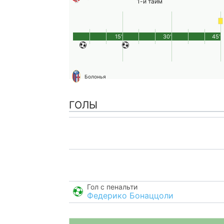
1-й тайм
15'
30'
45'
Болонья
ГОЛЫ
Гол с пенальти
Федерико Бонаццоли