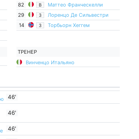
82
Маттео Франческелли
В
29
Лоренцо Де Сильвестри
З
14
Торбьорн Хеггем
З
ТРЕНЕР
Винченцо Итальяно
46'
бю
46'
46'
е