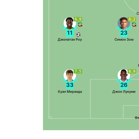
С
6.9
6.2
11
23
Джонатан Роу
Симон Зом
7.5
6.9
33
26
Хуан Миранда
Джон Лукуми
Фе