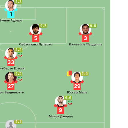
6.3
1
Эмиль Аудеро
6.3
6.6
5
3
и
Себастьяно Луперто
Джузеппе Пеццелла
6.2
33
льберто Грасси
6.2
5.6
27
29
ри Вандепютте
Юссеф Мале
6.6
9
Милан Джурич
5.6