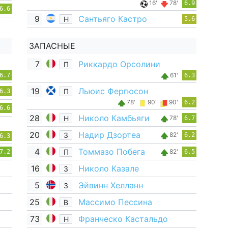
16'
78'
6.9
6.6
9
Сантьяго Кастро
Н
5.6
ЗАПАСНЫЕ
7
Риккардо Орсолини
П
61'
6.7
6.3
19
Льюис Фергюсон
П
6.3
78'
90'
90'
6.2
6.6
28
Николо Камбьяги
Н
78'
6.7
20
Надир Дзортеа
З
82'
6.2
6.3
4
Томмазо Побега
П
82'
7.2
6.5
16
Николо Казале
З
5
Эйвинн Хелланн
З
25
Массимо Пессина
В
73
Франческо Кастальдо
Н