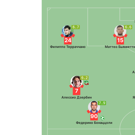
6.7
6.6
24
15
Филиппо Терраччано
Маттео Бьянкетт
А
6.2
7
Алессио Дзербин
Я
7.9
90
Федерико Бонаццоли