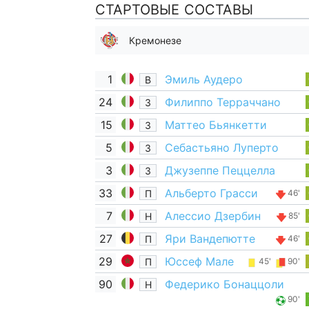
СТАРТОВЫЕ СОСТАВЫ
Кремонезе
1
Эмиль Аудеро
В
24
Филиппо Терраччано
З
15
Маттео Бьянкетти
З
5
Себастьяно Луперто
З
3
Джузеппе Пеццелла
З
33
Альберто Грасси
П
46'
7
Алессио Дзербин
Н
85'
27
Яри Вандепютте
П
46'
29
Юссеф Мале
П
45'
90'
90
Федерико Бонаццоли
Н
90'