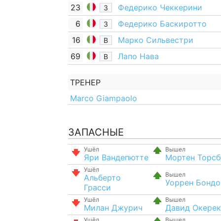
23
Федерико Чеккерини
З
6
Федерико Баскиротто
З
16
Марко Сильвестри
В
69
Лапо Нава
В
ТРЕНЕР
Marco Giampaolo
ЗАПАСНЫЕ
Ушёл
Вышел
Яри Вандепютте
Мортен Торс
Ушёл
Вышел
Альберто
Уоррен Бондо
Грасси
Ушёл
Вышел
Милан Джурич
Давид Окерек
Ушёл
Вышел