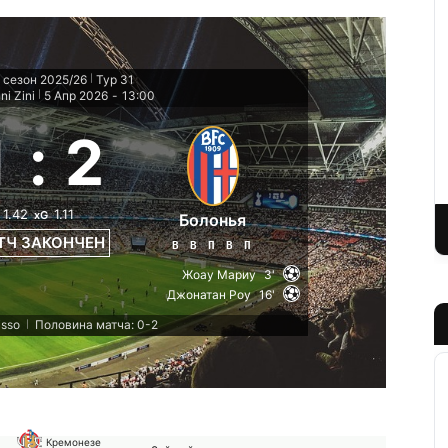
 сезон 2025/26
Тур 31
|
ni Zini
5 Апр 2026
-
13:00
|
1
:
2
1.42
1.11
xG
Болонья
ТЧ ЗАКОНЧЕН
В
В
П
В
П
Жоау Мариу
3'
Джонатан Роу
16'
isso
Половина матча: 0-2
|
Кремонезе