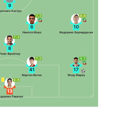
9
антьяго Кастро
7.3
6.6
6
10
Никола Моро
Федерико Бернардески
7.3
8
Ремо Фройлер
7.3
8.5
41
17
Мартин Витик
Жоау Мариу
6.9
13
дерико Равалья