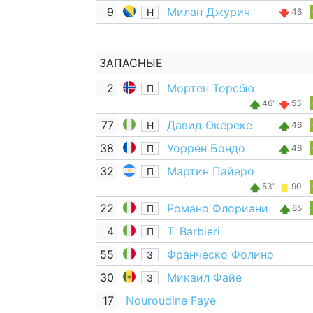
9
Милан Джурич
Н
46'
ЗАПАСНЫЕ
2
Мортен Торсбю
П
46'
53'
77
Давид Окереке
Н
46'
38
Уоррен Бондо
П
46'
32
Мартин Пайеро
П
53'
90'
22
Романо Флориани
П
85'
4
T. Barbieri
П
55
Франческо Фолино
З
30
Микаил Файе
З
17
Nouroudine Faye