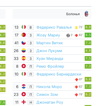
Болонья
13
Федерико Равалья
В
75'
6.3
6.9
17
Жоау Мариу
З
3'
82'
6.7
8.5
41
Мартин Витик
З
6.6
7.3
26
Джон Лукуми
З
6.3
6.9
33
Хуан Миранда
З
6.6
7.5
8
Ремо Фройлер
П
6.2
7.3
10
Федерико Бернардески
П
6.2
61'
6.6
6.2
6
Никола Моро
П
82'
7.3
5.6
23
Симон Зом
П
78'
6.2
11
Джонатан Роу
Н
7.9