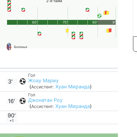
2-й тайм
60'
75'
90'
9'
Болонья
Гол
Жоау Мариу
3'
(
Хуан Миранда
)
Ассистент:
Гол
Джонатан Роу
16'
(
Хуан Миранда
)
Ассистент:
90'
+1