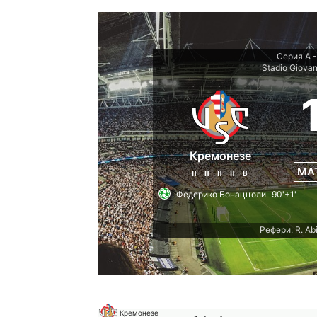
Серия А -
Stadio Giovan
Кремонезе
МА
П
П
П
П
В
Федерико Бонаццоли
90'+1'
Рефери: R. Ab
Кремонезе