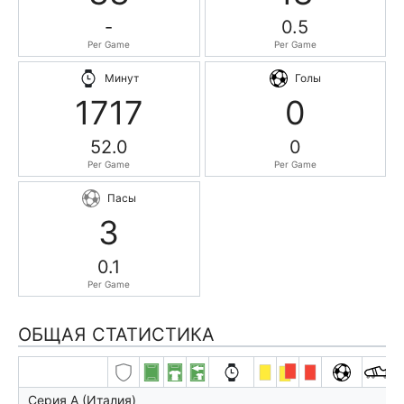
-
0.5
Per Game
Per Game
Минут
Голы
1717
0
52.0
0
Per Game
Per Game
Пасы
3
0.1
Per Game
ОБЩАЯ СТАТИСТИКА
Серия А (Италия)