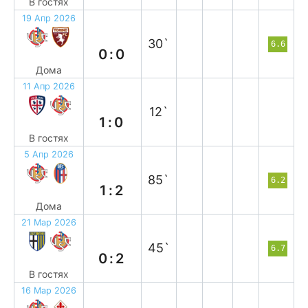
В гостях
19 Апр 2026
н
30`
6.6
0:0
Дома
11 Апр 2026
п
12`
1:0
В гостях
5 Апр 2026
п
85`
6.2
1:2
Дома
21 Мар 2026
в
45`
6.7
0:2
В гостях
16 Мар 2026
п