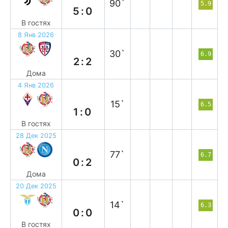
90`
5.9
5:0
В гостях
8 Янв 2026
н
30`
6.9
2:2
Дома
4 Янв 2026
п
15`
6.5
1:0
В гостях
28 Дек 2025
п
77`
6.7
0:2
Дома
20 Дек 2025
н
14`
6.3
0:0
В гостях