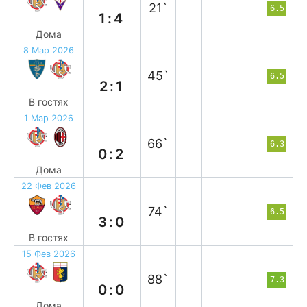
21`
6.5
1:4
Дома
8 Мар 2026
п
45`
6.5
2:1
В гостях
1 Мар 2026
п
66`
6.3
0:2
Дома
22 Фев 2026
п
74`
6.5
3:0
В гостях
15 Фев 2026
н
88`
7.3
0:0
Дома