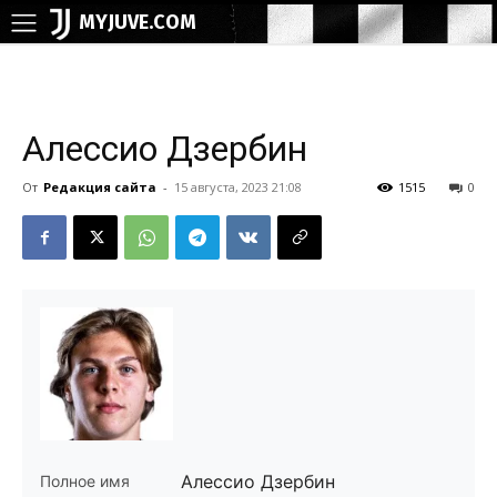
MYJUVE.COM
Алессио Дзербин
От
Редакция сайта
-
15 августа, 2023 21:08
1515
0
Алессио Дзербин
Полное имя