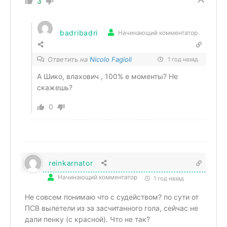
3
badribadri
Начинающий комментатор
Ответить на
Nicolo Fagioli
1 год назад
А Шико, влахович , 100% е моменты? Не
скажешь?
0
reinkarnator
Начинающий комментатор
1 год назад
Не совсем понимаю что с судейством? по сути от
ПСВ вылетели из за засчитанного гола, сейчас не
дали пенку (с красной). Что не так?