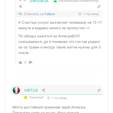
Daniyarius
Начинающий комментатор
Ответить на
Falkon
1 год назад
К Счастью уснул/ выключил телевизор на 15-17
минуте и видимо ничего не пропустил =)
По обзору кажется на АллегриБОЛ
скатываемся, да я понимаю что состав редеет
из-за травм и иногда такие матчи нужны для 3
очков
0
VIRTUS
Бывалый
1 год назад
Мотта достойный приемник идей Аллегри.
Поменяли шило на мыло. Игра полная