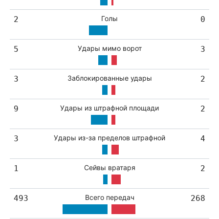
Голы
2
0
Удары мимо ворот
5
3
Заблокированные удары
3
2
Удары из штрафной площади
9
2
Удары из-за пределов штрафной
3
4
Сейвы вратаря
1
2
Всего передач
493
268