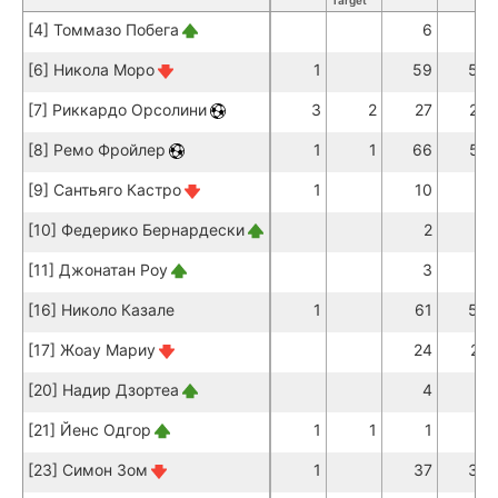
Target
[4] Томмазо Побега
6
2
[6] Никола Моро
1
59
55
[7] Риккардо Орсолини
3
2
27
20
[8] Ремо Фройлер
1
1
66
57
[9] Сантьяго Кастро
1
10
8
[10] Федерико Бернардески
2
2
[11] Джонатан Роу
3
1
[16] Николо Казале
1
61
56
[17] Жоау Мариу
24
22
[20] Надир Дзортеа
4
3
[21] Йенс Одгор
1
1
1
[23] Симон Зом
1
37
33