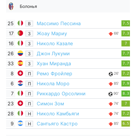
Болонья
25
Массимо Пессина
В
7.5
17
Жоау Мариу
З
66'
7.3
16
Николо Казале
З
7
26
Джон Лукуми
З
7.7
33
Хуан Миранда
З
7.7
8
Ремо Фройлер
П
26'
7.2
6
Никола Моро
П
85'
7.9
7
Риккардо Орсолини
П
90'
8.3
23
Симон Зом
П
74'
7
28
Николо Камбьяги
Н
74'
7.2
9
Сантьяго Кастро
Н
85'
6.5