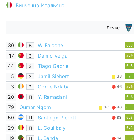
Винченцо Итальяно
Лечче
30
W. Falcone
В
6.3
17
Danilo Veiga
З
5.9
44
Tiago Gabriel
З
6.5
5
Jamil Siebert
З
38'
7
3
Corrie Ndaba
З
46'
5.6
20
Y. Ramadani
П
6.6
79
Oumar Ngom
36'
46'
6.7
50
Santiago Pierotti
Н
83'
6.3
29
L. Coulibaly
П
6.3
19
L. Banda
П
64'
6.3