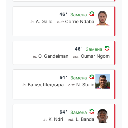
46'
Замена
A. Gallo
Corrie Ndaba
in:
out:
46'
Замена
O. Gandelman
Oumar Ngom
in:
out:
64'
Замена
Валид Шеддира
N. Stulic
in:
out:
64'
Замена
K. Ndri
L. Banda
in:
out: