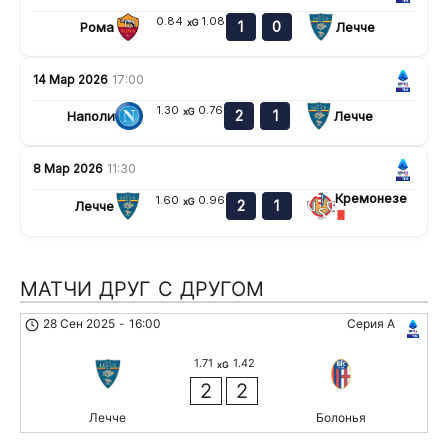
0.84
1.08
xG
1
0
Рома
Лечче
14 Мар 2026
17:00
1.30
0.76
xG
2
1
Наполи
Лечче
8 Мар 2026
11:30
Кремонезе
1.60
0.96
xG
2
1
Лечче
МАТЧИ ДРУГ С ДРУГОМ
28 Сен 2025
-
16:00
Серия А
1.71
1.42
xG
2
2
Лечче
Болонья