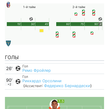
1-й тайм
2-й тайм
15'
30'
45'
60'
75'
90'
4'
ГОЛЫ
Гол
26'
Ремо Фройлер
Гол
90'
Риккардо Орсолини
+2
(
:
Федерико Бернардески
)
Ассистент
7.5