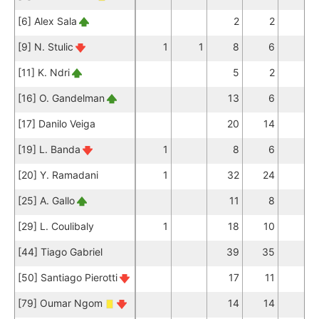
[6] Alex Sala
2
2
[9] N. Stulic
1
1
8
6
[11] K. Ndri
5
2
[16] O. Gandelman
13
6
[17] Danilo Veiga
20
14
1
[19] L. Banda
1
8
6
1
[20] Y. Ramadani
1
32
24
1
[25] A. Gallo
11
8
1
[29] L. Coulibaly
1
18
10
[44] Tiago Gabriel
39
35
[50] Santiago Pierotti
17
11
[79] Oumar Ngom
14
14