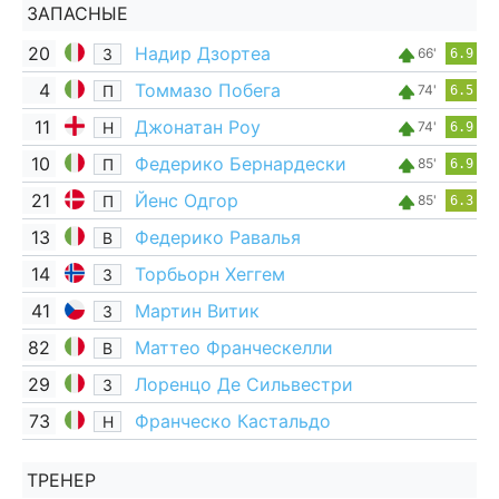
ЗАПАСНЫЕ
20
Надир Дзортеа
З
66'
6.9
4
Томмазо Побега
П
74'
6.5
11
Джонатан Роу
Н
74'
6.9
10
Федерико Бернардески
П
85'
6.9
21
Йенс Одгор
П
85'
6.3
13
Федерико Равалья
В
14
Торбьорн Хеггем
З
41
Мартин Витик
З
82
Маттео Франческелли
В
29
Лоренцо Де Сильвестри
З
73
Франческо Кастальдо
Н
ТРЕНЕР