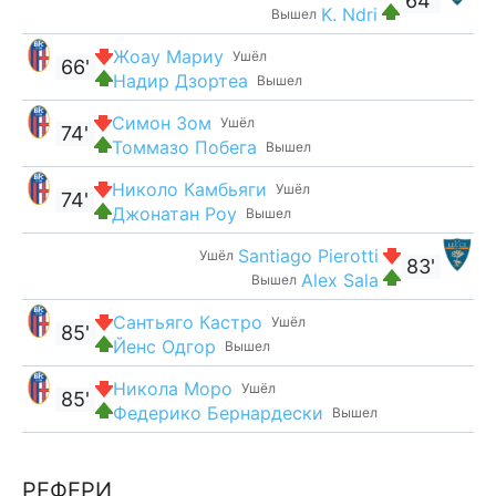
64'
K. Ndri
Вышел
Жоау Мариу
Ушёл
66'
Надир Дзортеа
Вышел
Симон Зом
Ушёл
74'
Томмазо Побега
Вышел
Николо Камбьяги
Ушёл
74'
Джонатан Роу
Вышел
Santiago Pierotti
Ушёл
83'
Alex Sala
Вышел
Сантьяго Кастро
Ушёл
85'
Йенс Одгор
Вышел
Никола Моро
Ушёл
85'
Федерико Бернардески
Вышел
РЕФЕРИ