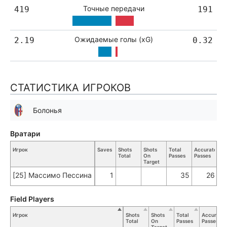
Точные передачи
419
191
Ожидаемые голы (xG)
2.19
0.32
СТАТИСТИКА ИГРОКОВ
Болонья
Вратари
Игрок
Saves
Shots
Shots
Total
Accurate
Ke
Total
On
Passes
Passes
Pa
Target
[25] Массимо Пессина
1
35
26
Field Players
Игрок
Shots
Shots
Total
Accurate
Total
On
Passes
Passes