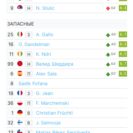
9
N. Stulic
Н
64'
6.3
ЗАПАСНЫЕ
25
A. Gallo
З
46'
6.7
16
O. Gandelman
46'
6.3
11
K. Ndri
Н
64'
6.5
99
Валид Шеддира
Н
64'
6.7
6
Alex Sala
П
83'
6.5
8
Sadik Fofana
18
G. Jean
З
36
F. Marchwinski
П
1
Christian Früchtl
В
32
J. Samooja
В
13
Matías Pérez Sepúlveda
З