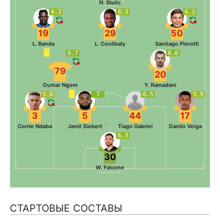
N. Stulic
6.3
6.3
6.3
19
29
50
L. Banda
L. Coulibaly
Santiago Pierotti
6.7
6.6
79
20
Oumar Ngom
Y. Ramadani
5.6
7
6.5
5.9
3
5
44
17
Corrie Ndaba
Jamil Siebert
Tiago Gabriel
Danilo Veiga
6.3
30
W. Falcone
СТАРТОВЫЕ СОСТАВЫ