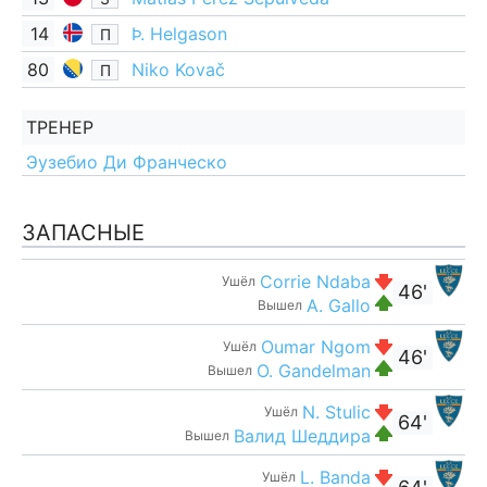
14
Þ. Helgason
П
80
Niko Kovač
П
ТРЕНЕР
Эузебио Ди Франческо
ЗАПАСНЫЕ
Corrie Ndaba
Ушёл
46'
A. Gallo
Вышел
Oumar Ngom
Ушёл
46'
O. Gandelman
Вышел
N. Stulic
Ушёл
64'
Валид Шеддира
Вышел
L. Banda
Ушёл