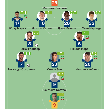
25
Массимо Пессина
7.3
7
7.7
7.7
17
16
26
33
Жоау Мариу
Николо Казале
Джон Лукуми
Хуан Миранда
7.2
7.9
8
6
Ремо Фройлер
Никола Моро
8.3
7
7.2
7
23
28
Риккардо Орсолини
Симон Зом
Николо Камбьяги
6.5
9
Сантьяго Кастро
6.3
9