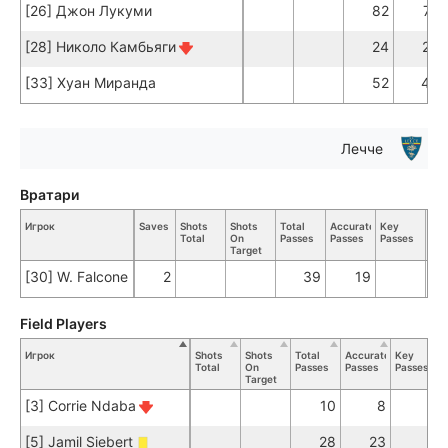
[26] Джон Лукуми
82
74
[28] Николо Камбьяги
24
20
[33] Хуан Миранда
52
40
Лечче
Вратари
Игрок
Saves
Shots
Shots
Total
Accurate
Key
Tac
Total
On
Passes
Passes
Passes
Tot
Target
[30] W. Falcone
2
39
19
Field Players
Игрок
Shots
Shots
Total
Accurate
Key
Total
On
Passes
Passes
Passes
Target
[3] Corrie Ndaba
10
8
[5] Jamil Siebert
28
23