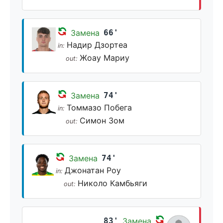
Замена
66'
Надир Дзортеа
in:
Жоау Мариу
out:
Замена
74'
Томмазо Побега
in:
Симон Зом
out:
Замена
74'
Джонатан Роу
in:
Николо Камбьяги
out:
83'
Замена