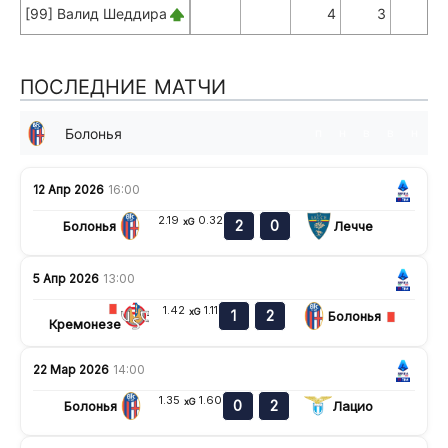
[99] Валид Шеддира
4
3
ПОСЛЕДНИЕ МАТЧИ
Болонья
п
н
в
в
н
12 Апр 2026
16:00
2.19
0.32
xG
2
0
Болонья
Лечче
5 Апр 2026
13:00
1.42
1.11
xG
1
2
Болонья
Кремонезе
22 Мар 2026
14:00
1.35
1.60
xG
0
2
Болонья
Лацио