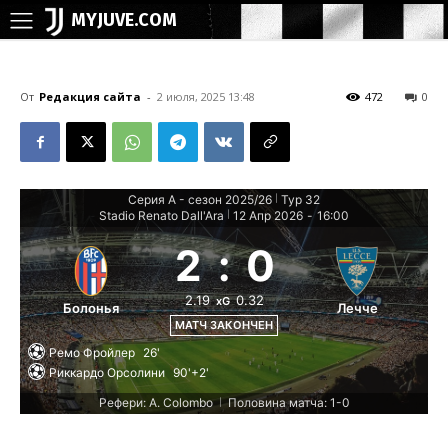
MYJUVE.COM
От
Редакция сайта
-
2 июля, 2025 13:48
472
0
Серия А - сезон 2025/26
Тур 32
|
Stadio Renato Dall'Ara
12 Апр 2026
-
16:00
|
2
:
0
2.19
0.32
xG
Болонья
Лечче
МАТЧ ЗАКОНЧЕН
Ремо Фройлер
26'
Риккардо Орсолини
90'+2'
Рефери: A. Colombo
Половина матча: 1-0
|