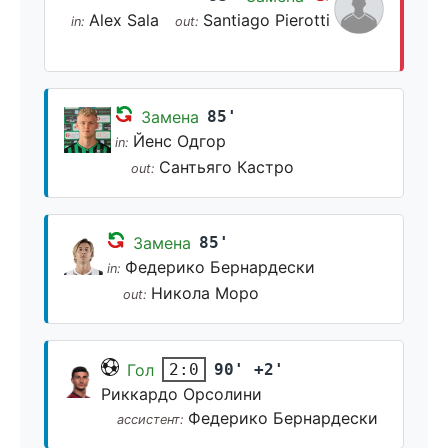
Alex Sala
Santiago Pierotti
in:
out:
Замена
85'
Йенс Одгор
in:
Сантьяго Кастро
out:
Замена
85'
Федерико Бернардески
in:
Никола Моро
out:
Гол
90' +2'
2:0
Риккардо Орсолини
Федерико Бернардески
ассистент: