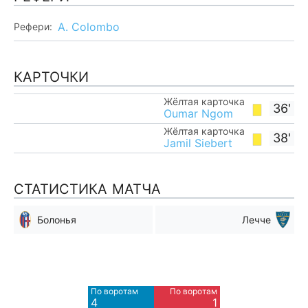
A. Colombo
Рефери:
КАРТОЧКИ
Жёлтая карточка
36'
Oumar Ngom
Жёлтая карточка
38'
Jamil Siebert
СТАТИСТИКА МАТЧА
Болонья
Лечче
Мимо ворот
Мимо ворот
5
5
По воротам
По воротам
Blocked
Blocked
4
1
3
2