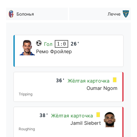
Болонья
Лечче
Гол
26'
1:0
Ремо Фройлер
36'
Жёлтая карточка
Oumar Ngom
Tripping
38'
Жёлтая карточка
Jamil Siebert
Roughing