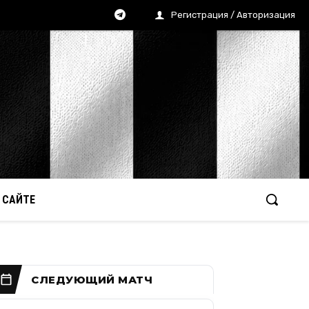
Регистрация / Авторизация
 САЙТЕ