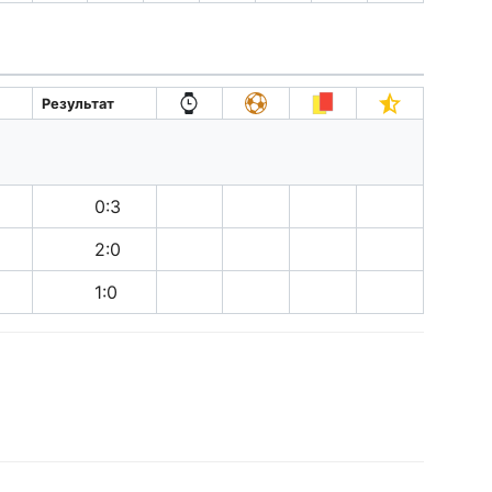
Результат
в
0:3
в
2:0
п
1:0