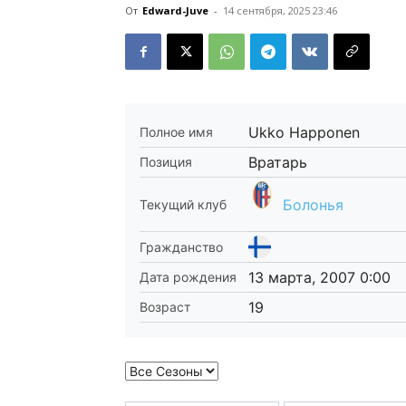
От
Edward-Juve
-
14 сентября, 2025 23:46
Ukko Happonen
Полное имя
Вратарь
Позиция
Болонья
Текущий клуб
Гражданство
13 марта, 2007 0:00
Дата рождения
19
Возраст