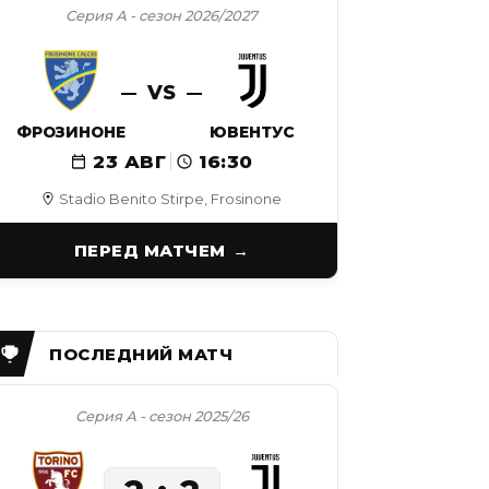
Серия А - сезон 2026/2027
VS
ФРОЗИНОНЕ
ЮВЕНТУС
23 АВГ
16:30
Stadio Benito Stirpe, Frosinone
ПЕРЕД МАТЧЕМ
Серия А - сезон 2025/26