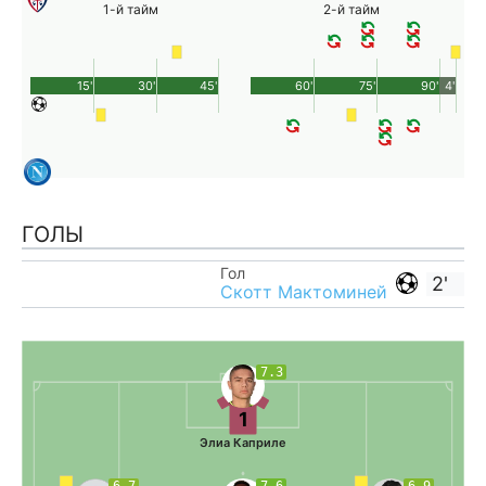
1-й тайм
2-й тайм
15'
30'
45'
60'
75'
90'
4'
ГОЛЫ
Гол
2'
Скотт Мактоминей
7.3
1
Элиа Каприле
6.7
7.6
6.9