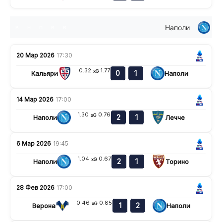
Наполи
в
н
п
в
в
20 Мар 2026
17:30
0.32
1.77
xG
0
1
Кальяри
Наполи
14 Мар 2026
17:00
1.30
0.76
xG
2
1
Наполи
Лечче
6 Мар 2026
19:45
1.04
0.67
xG
2
1
Наполи
Торино
28 Фев 2026
17:00
0.46
0.85
xG
1
2
Верона
Наполи