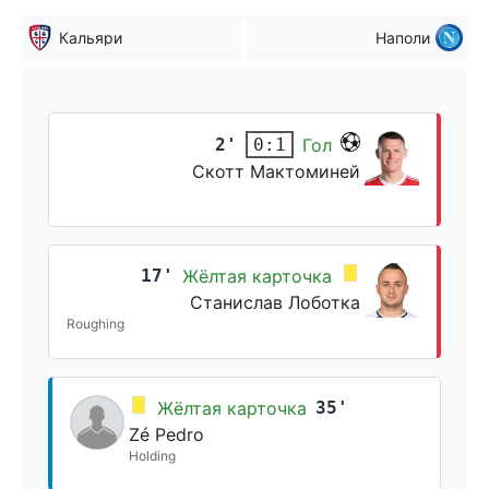
Кальяри
Наполи
2'
Гол
0:1
Скотт Мактоминей
17'
Жёлтая карточка
Станислав Лоботка
Roughing
Жёлтая карточка
35'
Zé Pedro
Holding