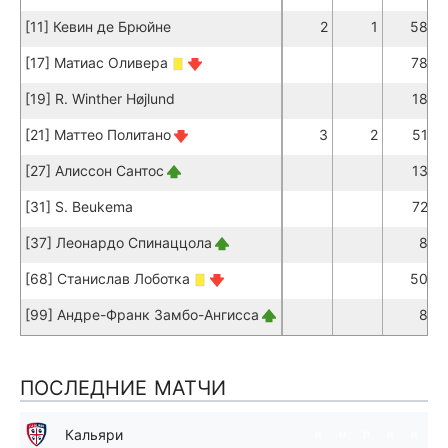
[11] Кевин де Брюйне
2
1
58
[17] Матиас Оливера
78
[19] R. Winther Højlund
18
[21] Маттео Политано
3
2
51
[27] Алиссон Сантос
13
[31] S. Beukema
72
[37] Леонардо Спинаццола
8
[68] Станислав Лоботка
50
[99] Андре-Франк Замбо-Ангисса
8
ПОСЛЕДНИЕ МАТЧИ
Кальяри
в
н
п
в
в