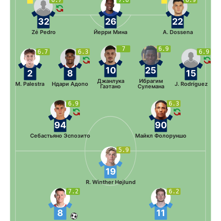
32
26
22
Zé Pedro
Йерри Мина
A. Dossena
7
6.9
6.7
6.3
6.9
10
25
2
8
15
Джанлука
Ибрагим
M. Palestra
Ндари Адопо
J. Rodríguez
Гаэтано
Сулемана
6.9
6.3
94
90
Себастьяно Эспозито
Майкл Фолоруншо
5.9
19
R. Winther Højlund
7.2
6.2
8
11