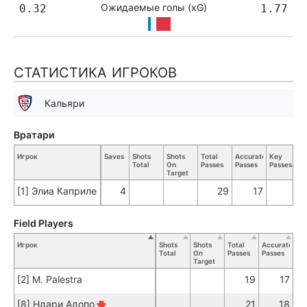
Ожидаемые голы (xG)
0.32
1.77
СТАТИСТИКА ИГРОКОВ
Кальяри
Вратари
Игрок
Saves
Shots
Shots
Total
Accurate
Key
Total
On
Passes
Passes
Passes
T
Target
[1] Элиа Каприле
4
29
17
Field Players
Игрок
Shots
Shots
Total
Accurate
Ke
Total
On
Passes
Passes
Pa
Target
[2] M. Palestra
19
17
[8] Ндари Адопо
21
18