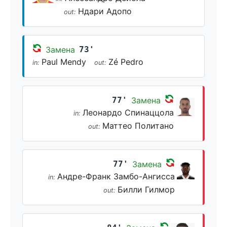
Ндари Адопо
out:
Замена
73'
Paul Mendy
Zé Pedro
in:
out:
77'
Замена
Леонардо Спинаццола
in:
Маттео Политано
out:
77'
Замена
Андре-Франк Замбо-Ангисса
in:
Билли Гилмор
out: