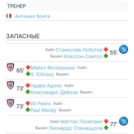
ТРЕНЕР
Антонио Конте
ЗАПАСНЫЕ
Станислав Лоботка
Ушёл
55'
Алиссон Сантос
Вышел
Майкл Фолоруншо
Ушёл
65'
S. Kilicsoy
Вышел
Ндари Адопо
Ушёл
73'
Алессандро Дейола
Вышел
Zé Pedro
Ушёл
73'
Paul Mendy
Вышел
Маттео Политано
Ушёл
77'
Леонардо Спинаццола
Вышел