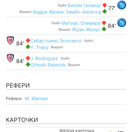
Билли Гилмор
Ушёл
77'
Андре-Франк Замбо-Ангисса
Вышел
Матиас Оливера
Ушёл
84'
Жуан Жезус
Вышел
Себастьяно Эспозито
Ушёл
84'
Y. Trepy
Вышел
J. Rodríguez
Ушёл
84'
Othniël Raterink
Вышел
РЕФЕРИ
M. Mariani
Рефери:
КАРТОЧКИ
Жёлтая карточка