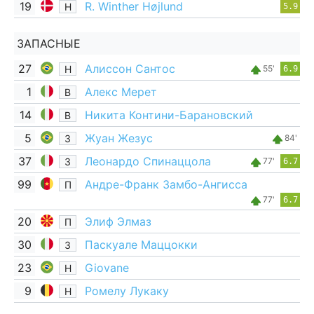
19
R. Winther Højlund
Н
5.9
ЗАПАСНЫЕ
27
Алиссон Сантос
Н
55'
6.9
1
Алекс Мерет
В
14
Никита Контини-Барановский
В
5
Жуан Жезус
З
84'
37
Леонардо Спинаццола
З
77'
6.7
99
Андре-Франк Замбо-Ангисса
П
77'
6.7
20
Элиф Элмаз
П
30
Паскуале Маццокки
З
23
Giovane
Н
9
Ромелу Лукаку
Н