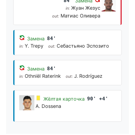
84'
Замена
Жуан Жезус
in:
Матиас Оливера
out:
Замена
84'
Y. Trepy
Себастьяно Эспозито
in:
out:
Замена
84'
Othniël Raterink
J. Rodríguez
in:
out:
Жёлтая карточка
90' +4'
A. Dossena