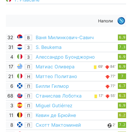
Наполи
32
Ваня Милинкович-Савич
В
6.9
31
S. Beukema
З
7.3
4
Алессандро Буонджорно
З
6.9
17
Матиас Оливера
П
69'
84'
6.9
21
Маттео Политано
Н
77'
7
6
Билли Гилмор
П
77'
6.7
68
Станислав Лоботка
П
17'
55'
6.3
3
Miguel Gutiérrez
П
6.9
11
Кевин де Брюйне
П
6.2
8
Скотт Мактоминей
П
2'
7.2