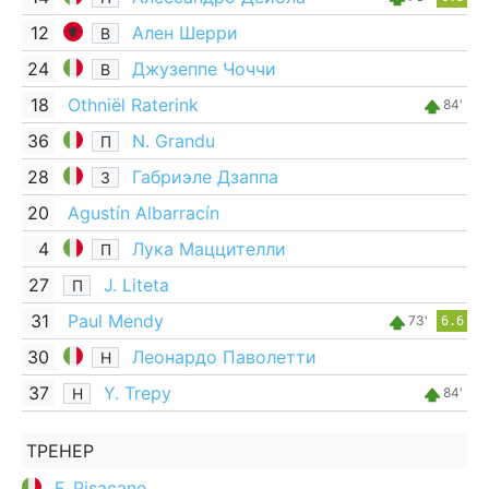
12
Ален Шерри
В
24
Джузеппе Чоччи
В
18
Othniël Raterink
84'
36
N. Grandu
П
28
Габриэле Дзаппа
З
20
Agustín Albarracín
4
Лука Маццителли
П
27
J. Liteta
П
31
Paul Mendy
73'
6.6
30
Леонардо Паволетти
Н
37
Y. Trepy
Н
84'
ТРЕНЕР
F. Pisacane