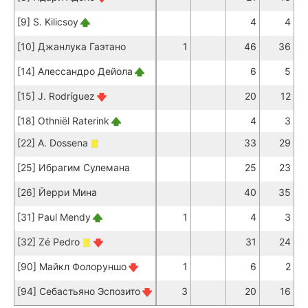
[9] S. Kilicsoy
4
4
[10] Джанлука Гаэтано
1
46
36
[14] Алессандро Дейола
6
5
[15] J. Rodríguez
20
12
[18] Othniël Raterink
4
3
[22] A. Dossena
33
29
[25] Ибрагим Сулемана
25
23
[26] Йерри Мина
40
35
[31] Paul Mendy
1
4
3
[32] Zé Pedro
31
24
[90] Майкл Фолоруншо
1
6
2
[94] Себастьяно Эспозито
3
20
16