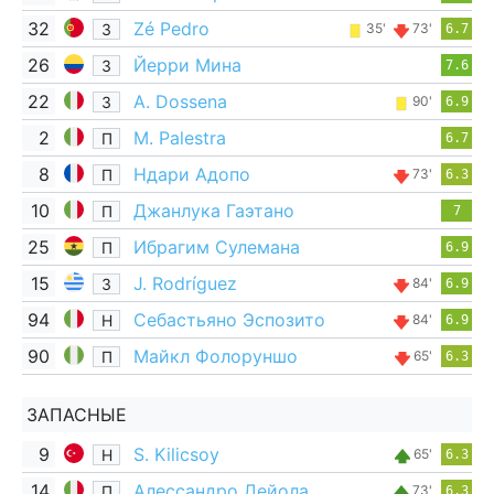
32
Zé Pedro
З
35'
73'
6.7
26
Йерри Мина
З
7.6
22
A. Dossena
З
90'
6.9
2
M. Palestra
П
6.7
8
Ндари Адопо
П
73'
6.3
10
Джанлука Гаэтано
П
7
25
Ибрагим Сулемана
П
6.9
15
J. Rodríguez
З
84'
6.9
94
Себастьяно Эспозито
Н
84'
6.9
90
Майкл Фолоруншо
П
65'
6.3
ЗАПАСНЫЕ
9
S. Kilicsoy
Н
65'
6.3
14
Алессандро Дейола
П
73'
6.3