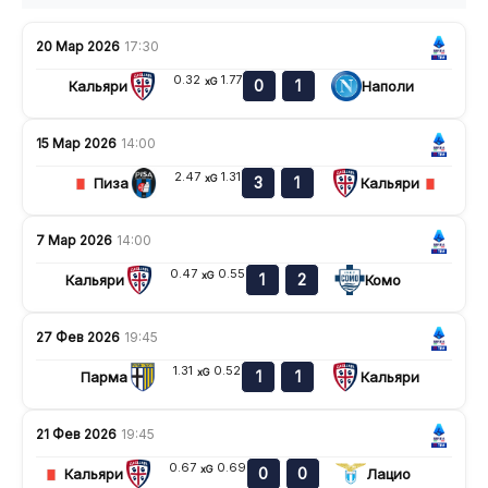
20 Мар 2026
17:30
0.32
1.77
xG
0
1
Кальяри
Наполи
15 Мар 2026
14:00
2.47
1.31
xG
3
1
Пиза
Кальяри
7 Мар 2026
14:00
0.47
0.55
xG
1
2
Кальяри
Комо
27 Фев 2026
19:45
1.31
0.52
xG
1
1
Парма
Кальяри
21 Фев 2026
19:45
0.67
0.69
xG
0
0
Кальяри
Лацио