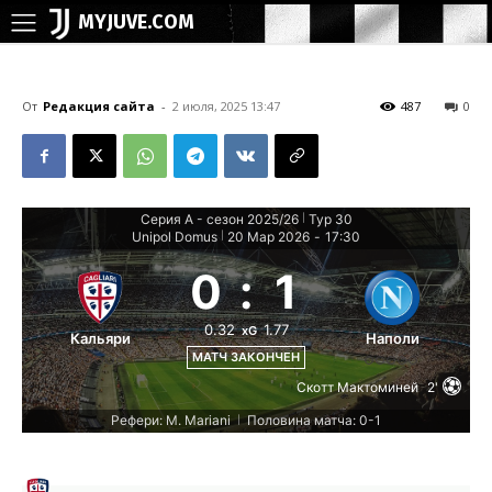
MYJUVE.COM
От
Редакция сайта
-
2 июля, 2025 13:47
487
0
Серия А - сезон 2025/26
Тур 30
|
Unipol Domus
20 Мар 2026
-
17:30
|
0
:
1
0.32
1.77
xG
Кальяри
Наполи
МАТЧ ЗАКОНЧЕН
Скотт Мактоминей
2'
Рефери: M. Mariani
Половина матча: 0-1
|