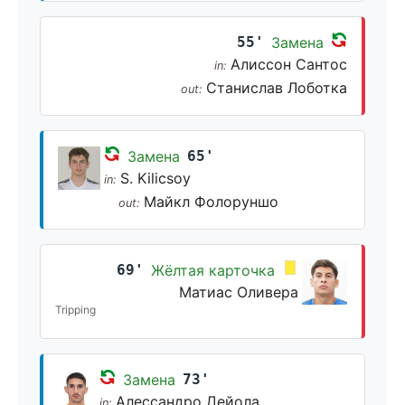
55'
Замена
Алиссон Сантос
in:
Станислав Лоботка
out:
Замена
65'
S. Kilicsoy
in:
Майкл Фолоруншо
out:
69'
Жёлтая карточка
Матиас Оливера
Tripping
Замена
73'
Алессандро Дейола
in: