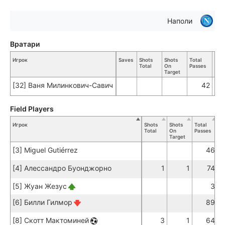
Наполи
Вратари
Игрок
Saves
Shots
Shots
Total
Acc
Total
On
Passes
Pas
Target
[32] Ваня Милинкович-Савич
42
Field Players
Игрок
Shots
Shots
Total
A
Total
On
Passes
Pa
Target
[3] Miguel Gutiérrez
46
[4] Алессандро Буонджорно
1
1
74
[5] Жуан Жезус
3
[6] Билли Гилмор
89
[8] Скотт Мактоминей
3
1
64