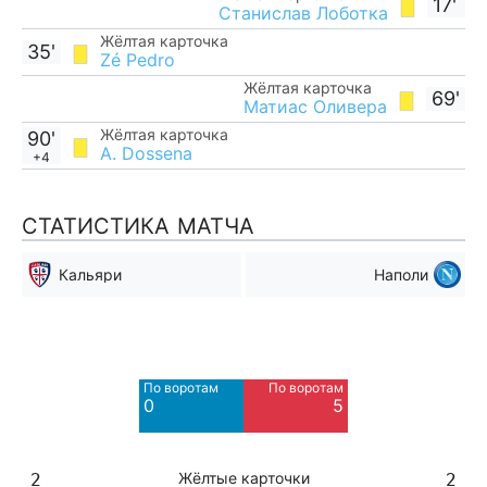
17'
Станислав Лоботка
Жёлтая карточка
35'
Zé Pedro
Жёлтая карточка
69'
Матиас Оливера
Жёлтая карточка
90'
A. Dossena
+4
СТАТИСТИКА МАТЧА
Кальяри
Наполи
Мимо ворот
Мимо ворот
6
12
По воротам
По воротам
Blocked
0
5
8
Жёлтые карточки
2
2