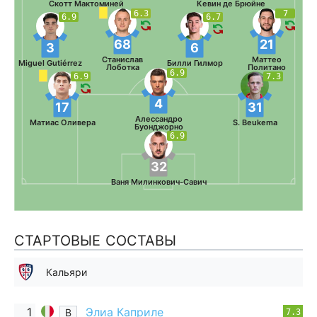
Скотт Мактоминей
Кевин де Брюйне
6.3
7
6.9
6.7
68
21
3
6
Станислав
Маттео
Miguel Gutiérrez
Билли Гилмор
Лоботка
Политано
6.9
6.9
7.3
4
17
31
Алессандро
Матиас Оливера
S. Beukema
Буонджорно
6.9
32
Ваня Милинкович-Савич
СТАРТОВЫЕ СОСТАВЫ
Кальяри
1
Элиа Каприле
В
7.3