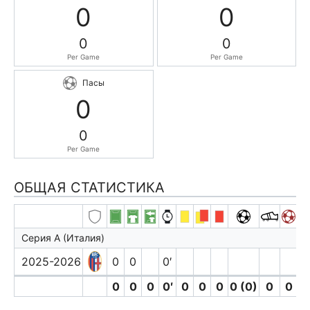
0
0
0
0
Per Game
Per Game
Пасы
0
0
Per Game
ОБЩАЯ СТАТИСТИКА
Серия А (Италия)
2025-2026
0
0
0′
0
0
0
0′
0
0
0
0 (0)
0
0