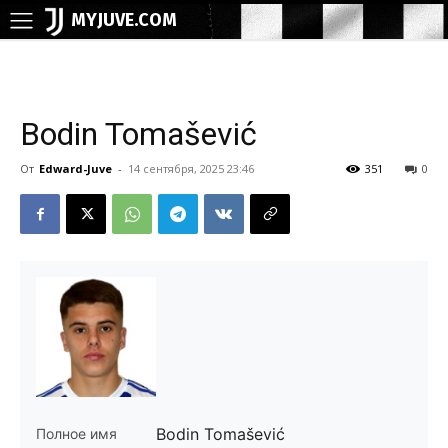
MYJUVE.COM
Bodin Tomašević
От
Edward-Juve
-
14 сентября, 2025 23:46
351
0
Bodin Tomašević
Полное имя