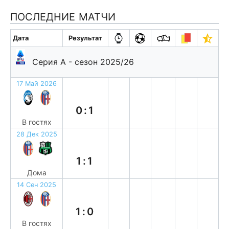
ПОСЛЕДНИЕ МАТЧИ
Дата
Результат
Серия А - сезон 2025/26
17 Май 2026
в
0:1
В гостях
28 Дек 2025
н
1:1
Дома
14 Сен 2025
п
1:0
В гостях