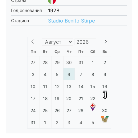
Страна
1928
Год основания
Stadio Benito Stirpe
Стадион
Пн
Вт
Ср
Чт
Пт
Сб
Вс
27
28
29
30
31
1
2
3
4
5
6
7
8
9
10
11
12
13
14
15
16
17
18
19
20
21
22
24
25
26
27
28
30
31
1
2
3
4
5