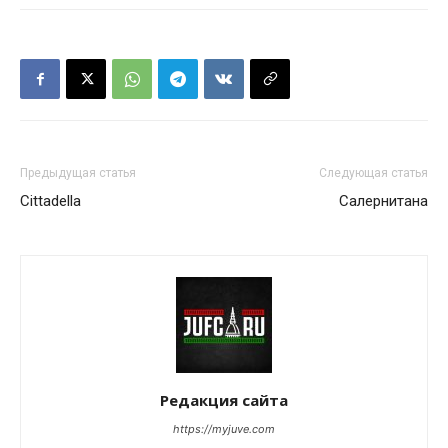
Предыдущая статья
Следующая статья
Cittadella
Салернитана
Редакция сайта
https://myjuve.com