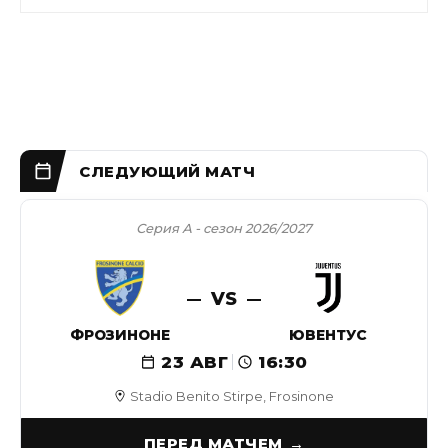
Серия А - сезон 2026/2027
VS
ФРОЗИНОНЕ
ЮВЕНТУС
23 АВГ
16:30
Stadio Benito Stirpe, Frosinone
ПЕРЕД МАТЧЕМ