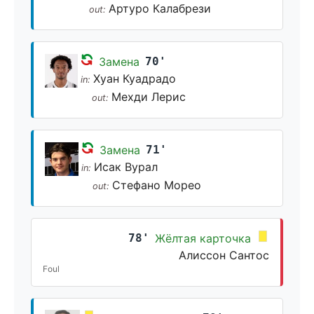
Артуро Калабрези
out:
Замена
70'
Хуан Куадрадо
in:
Мехди Лерис
out:
Замена
71'
Исак Вурал
in:
Стефано Морео
out:
78'
Жёлтая карточка
Алиссон Сантос
Foul