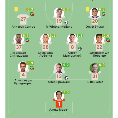
6.3
6.3
6.7
27
19
20
Алиссон Сантос
R. Winther Højlund
Элиф Элмаз
6.7
6.9
8.3
6.6
37
68
8
22
Леонардо
Станислав
Скотт
Джованни Ди
Спинаццола
Лоботка
Мактоминей
Лоренцо
6.9
9.2
6.9
4
13
31
Алессандро
Амир Ррахмани
S. Beukema
Буонджорно
7.5
1
Алекс Мерет