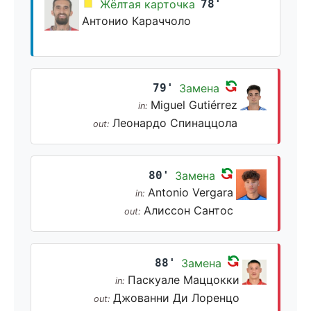
Жёлтая карточка
78'
Антонио Караччоло
79'
Замена
Miguel Gutiérrez
in:
Леонардо Спинаццола
out:
80'
Замена
Antonio Vergara
in:
Алиссон Сантос
out:
88'
Замена
Паскуале Маццокки
in:
Джованни Ди Лоренцо
out: