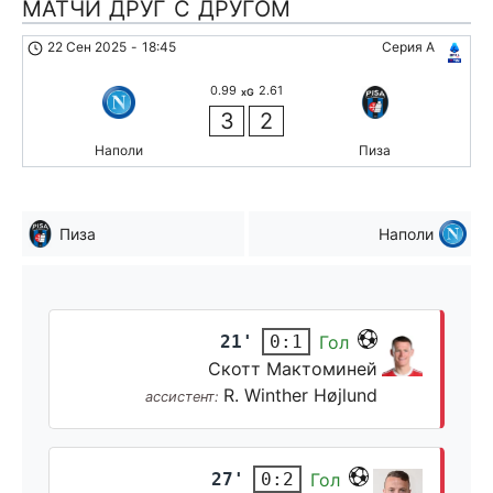
МАТЧИ ДРУГ С ДРУГОМ
22 Сен 2025
-
18:45
Серия А
0.99
2.61
xG
3
2
Наполи
Пиза
Пиза
Наполи
21'
Гол
0:1
Скотт Мактоминей
R. Winther Højlund
ассистент:
27'
Гол
0:2