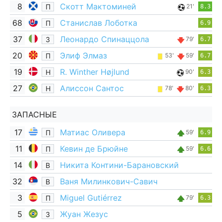
8
Скотт Мактоминей
П
21'
8.3
68
Станислав Лоботка
П
6.9
37
Леонардо Спинаццола
З
79'
6.7
20
Элиф Элмаз
П
53'
59'
6.7
19
R. Winther Højlund
Н
90'
6.3
27
Алиссон Сантос
Н
78'
80'
6.3
ЗАПАСНЫЕ
17
Матиас Оливера
П
59'
6.9
11
Кевин де Брюйне
П
59'
6.6
14
Никита Контини-Барановский
В
32
Ваня Милинкович-Савич
В
3
Miguel Gutiérrez
П
79'
6.3
5
Жуан Жезус
З