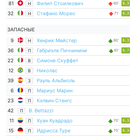
81
Филип Стоилкович
Н
60'
6.3
32
Стефано Морео
Н
71'
6.3
ЗАПАСНЫЕ
9
Хенрик Мейстер
Н
60'
6.3
36
Габриэле Пиччинини
П
61'
6.7
22
Симоне Скуффет
В
12
Николас
В
39
Рауль Альбиоль
З
6
Мариус Марин
П
23
Кэлвин Стенгс
П
42
B. Bettazzi
П
11
Хуан Куадрадо
П
70'
6.3
15
Идрисса Туре
П
70'
6.3