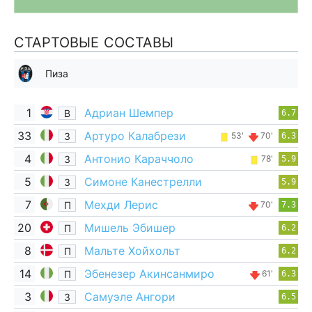
СТАРТОВЫЕ СОСТАВЫ
Пиза
1
Адриан Шемпер
В
6.7
33
Артуро Калабрези
З
53'
70'
6.3
4
Антонио Караччоло
З
78'
5.9
5
Симоне Канестрелли
З
5.9
7
Мехди Лерис
П
70'
7.3
20
Мишель Эбишер
П
6.2
8
Мальте Хойхольт
П
6.2
14
Эбенезер Акинсанмиро
П
61'
6.3
3
Самуэле Ангори
З
6.5