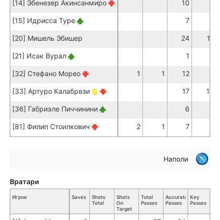
[14] Эбенезер Акинсанмиро
10
8
[15] Идрисса Туре
7
4
[20] Мишель Эбишер
24
17
[21] Исак Вурал
1
1
[32] Стефано Морео
1
1
12
7
[33] Артуро Калабрези
17
13
[36] Габриэле Пиччинини
6
4
[81] Филип Стоилкович
2
1
7
7
Наполи
Вратари
Игрок
Saves
Shots
Shots
Total
Accurate
Key
Ta
Total
On
Passes
Passes
Passes
To
Target