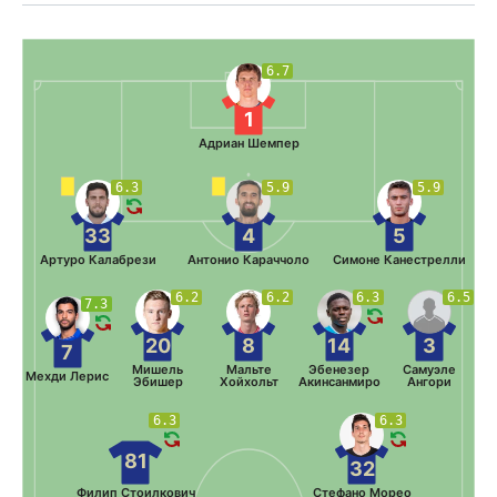
6.7
1
Адриан Шемпер
6.3
5.9
5.9
33
4
5
Артуро Калабрези
Антонио Караччоло
Симоне Канестрелли
6.2
6.2
6.3
6.5
7.3
20
8
14
3
7
Мишель
Мальте
Эбенезер
Самуэле
Мехди Лерис
Эбишер
Хойхольт
Акинсанмиро
Ангори
6.3
6.3
81
32
Филип Стоилкович
Стефано Морео