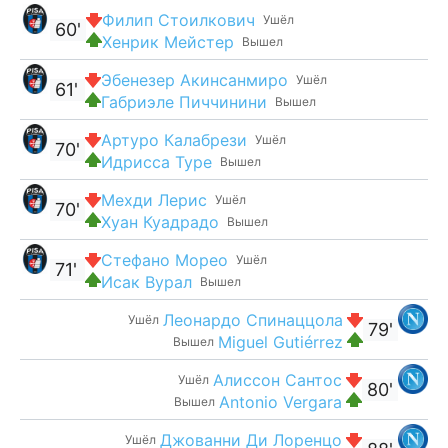
Филип Стоилкович
Ушёл
60'
Хенрик Мейстер
Вышел
Эбенезер Акинсанмиро
Ушёл
61'
Габриэле Пиччинини
Вышел
Артуро Калабрези
Ушёл
70'
Идрисса Туре
Вышел
Мехди Лерис
Ушёл
70'
Хуан Куадрадо
Вышел
Стефано Морео
Ушёл
71'
Исак Вурал
Вышел
Леонардо Спинаццола
Ушёл
79'
Miguel Gutiérrez
Вышел
Алиссон Сантос
Ушёл
80'
Antonio Vergara
Вышел
Джованни Ди Лоренцо
Ушёл