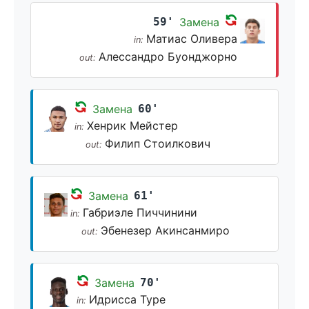
59'
Замена
Матиас Оливера
in:
Алессандро Буонджорно
out:
Замена
60'
Хенрик Мейстер
in:
Филип Стоилкович
out:
Замена
61'
Габриэле Пиччинини
in:
Эбенезер Акинсанмиро
out:
Замена
70'
Идрисса Туре
in: