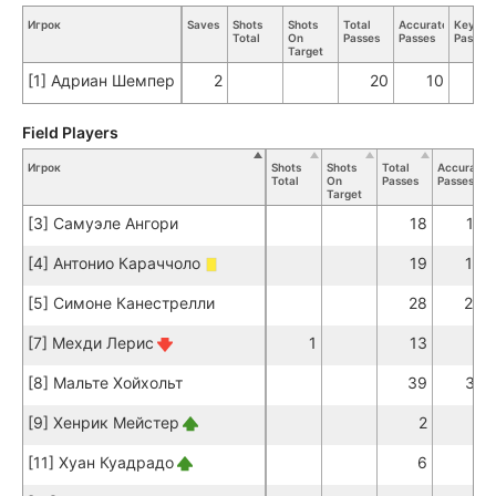
Игрок
Saves
Shots
Shots
Total
Accurate
Key
Total
On
Passes
Passes
Passes
Target
[1] Адриан Шемпер
2
20
10
Field Players
Игрок
Shots
Shots
Total
Accurate
Total
On
Passes
Passes
Target
[3] Самуэле Ангори
18
12
[4] Антонио Караччоло
19
15
[5] Симоне Канестрелли
28
20
[7] Мехди Лерис
1
13
7
[8] Мальте Хойхольт
39
31
[9] Хенрик Мейстер
2
2
[11] Хуан Куадрадо
6
6