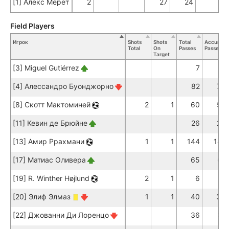
[1] Алекс Мерет
2
27
24
Field Players
Игрок
Shots
Shots
Total
Accurate
Total
On
Passes
Passes
Target
[3] Miguel Gutiérrez
7
5
[4] Алессандро Буонджорно
82
78
[8] Скотт Мактоминей
2
1
60
57
[11] Кевин де Брюйне
26
23
[13] Амир Ррахмани
1
1
144
141
[17] Матиас Оливера
65
61
[19] R. Winther Højlund
2
1
6
6
[20] Элиф Элмаз
1
1
40
36
[22] Джованни Ди Лоренцо
36
31