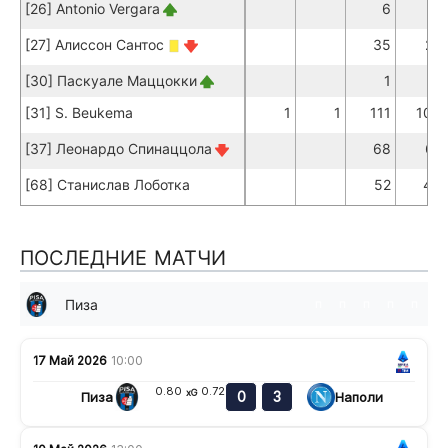
[26] Antonio Vergara
6
5
[27] Алиссон Сантос
35
27
[30] Паскуале Маццокки
1
1
[31] S. Beukema
1
1
111
104
[37] Леонардо Спинаццола
68
61
[68] Станислав Лоботка
52
45
ПОСЛЕДНИЕ МАТЧИ
Пиза
п
п
п
п
п
17 Май 2026
10:00
0.80
0.72
xG
0
3
Пиза
Наполи