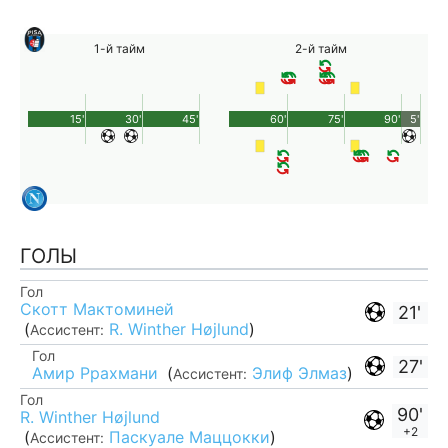
1-й тайм
2-й тайм
15'
30'
45'
60'
75'
90'
5'
ГОЛЫ
Гол
Скотт Мактоминей
21'
(
R. Winther Højlund
)
Ассистент:
Гол
27'
Амир Ррахмани
(
Элиф Элмаз
)
Ассистент:
Гол
90'
R. Winther Højlund
+2
(
Паскуале Маццокки
)
Ассистент: