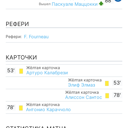
88'
Паскуале Маццокки
Вышел
РЕФЕРИ
F. Fourneau
Рефери:
КАРТОЧКИ
Жёлтая карточка
53'
Артуро Калабрези
Жёлтая карточка
53'
Элиф Элмаз
Жёлтая карточка
78'
Алиссон Сантос
Жёлтая карточка
78'
Антонио Караччоло