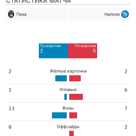
СТАТИСТИКА МАТЧА
Пиза
Наполи
Мимо ворот
Мимо ворот
2
5
По воротам
По воротам
Blocked
2
5
3
Жёлтые карточки
2
2
Угловые
1
6
Фолы
13
7
Оффсайды
0
2