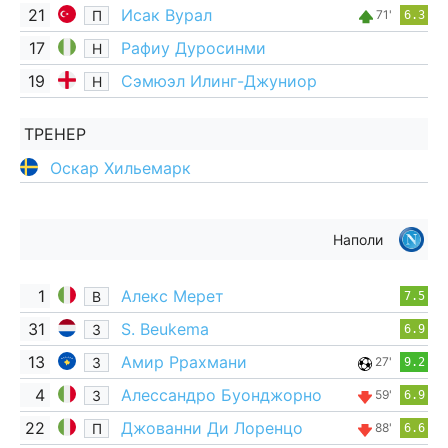
21
Исак Вурал
П
71'
6.3
17
Рафиу Дуросинми
Н
19
Сэмюэл Илинг-Джуниор
Н
ТРЕНЕР
Оскар Хильемарк
Наполи
1
Алекс Мерет
В
7.5
31
S. Beukema
З
6.9
13
Амир Ррахмани
З
27'
9.2
4
Алессандро Буонджорно
З
59'
6.9
22
Джованни Ди Лоренцо
П
88'
6.6