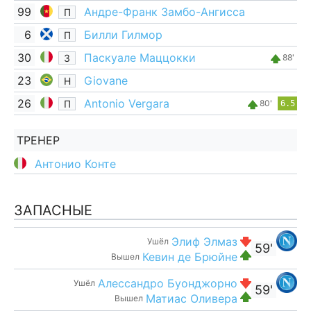
99
Андре-Франк Замбо-Ангисса
П
6
Билли Гилмор
П
30
Паскуале Маццокки
З
88'
23
Giovane
Н
26
Antonio Vergara
П
80'
6.5
ТРЕНЕР
Антонио Конте
ЗАПАСНЫЕ
Элиф Элмаз
Ушёл
59'
Кевин де Брюйне
Вышел
Алессандро Буонджорно
Ушёл
59'
Матиас Оливера
Вышел