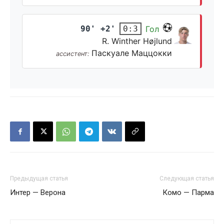
90' +2'
Гол
0:3
R. Winther Højlund
Паскуале Маццокки
ассистент:
Предыдущая статья
Следующая статья
Интер — Верона
Комо — Парма