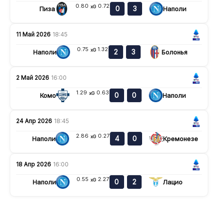
0.80
0.72
xG
0
3
Пиза
Наполи
11 Май 2026
18:45
0.75
1.32
xG
2
3
Наполи
Болонья
2 Май 2026
16:00
1.29
0.63
xG
0
0
Комо
Наполи
24 Апр 2026
18:45
2.86
0.27
xG
4
0
Наполи
Кремонезе
18 Апр 2026
16:00
0.55
2.27
xG
0
2
Наполи
Лацио