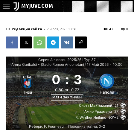
MYJUVE.COM
От
Редакция сайта
-
2 июля, 2025 13:50
430
0
Серия А - сезон 2025/26
Тур 37
|
Arena Garibaldi - Stadio Romeo Anconetani
17 Май 2026
-
10:00
|
0
:
3
0.80
0.72
xG
Пиза
Наполи
МАТЧ ЗАКОНЧЕН
Скотт Мактоминей
21'
Амир Ррахмани
27'
R. Winther Højlund
90'+2'
Рефери: F. Fourneau
Половина матча: 0-2
|