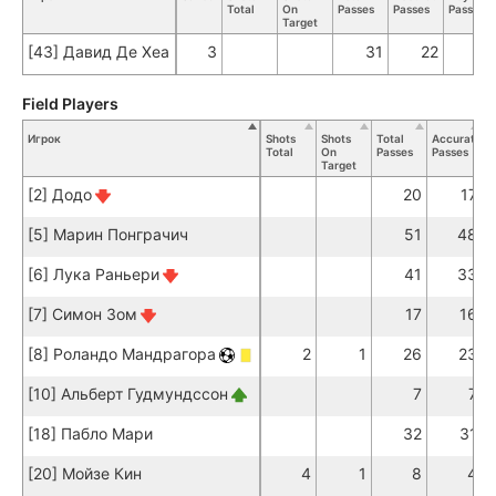
Total
On
Passes
Passes
Passes
Target
[43] Давид Де Хеа
3
31
22
Field Players
Игрок
Shots
Shots
Total
Accurate
K
Total
On
Passes
Passes
P
Target
[2] Додо
20
17
[5] Марин Понграчич
51
48
[6] Лука Раньери
41
33
[7] Симон Зом
17
16
[8] Роландо Мандрагора
2
1
26
23
[10] Альберт Гудмундссон
7
7
[18] Пабло Мари
32
31
[20] Мойзе Кин
4
1
8
4