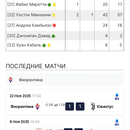
[21] Фабио Миретти
1
20
17
[22] Уэстон Маккенни
2
1
42
37
[27] Андреа Камбьязо
24
18
[30] Джонатан Дэвид
4
2
[32] Хуан Кабаль
8
5
ПОСЛЕДНИЕ МАТЧИ
Фиорентина
н
п
н
в
н
22 Ноя 2025
17:00
0.58
1.29
xG
1
1
Фиорентина
Ювентус
9 Ноя 2025
14:00