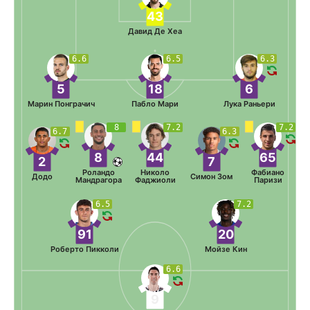
43
Давид Де Хеа
6.6
6.5
6.3
5
18
6
Марин Понграчич
Пабло Мари
Лука Раньери
8
7.2
7.2
6.7
6.3
8
44
65
2
7
Роландо
Николо
Фабиано
Додо
Симон Зом
Мандрагора
Фаджиоли
Паризи
6.5
7.2
91
20
Роберто Пикколи
Мойзе Кин
6.6
9