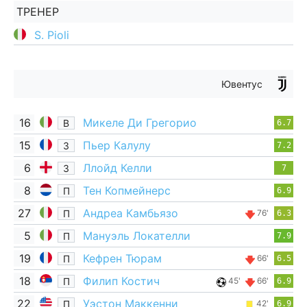
ТРЕНЕР
S. Pioli
Ювентус
16
Микеле Ди Грегорио
В
6.7
15
Пьер Калулу
З
7.2
6
Ллойд Келли
З
7
8
Тен Копмейнерс
П
6.9
27
Андреа Камбьязо
П
76'
6.3
5
Мануэль Локателли
П
7.9
19
Кефрен Тюрам
П
66'
6.5
18
Филип Костич
П
45'
66'
6.9
22
Уэстон Маккенни
П
42'
6.9