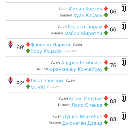
Филип Костич
Ушёл
66'
Хуан Кабаль
Вышел
Кефрен Тюрам
Ушёл
66'
Фабио Миретти
Вышел
Фабиано Паризи
Ушёл
69'
Eddy Kouadio
Вышел
Андреа Камбьязо
Ушёл
76'
Франсишку Консейсау
Вышел
Лука Раньери
Ушёл
82'
M. Viti
Вышел
Кенан Йилдыз
Ушёл
88'
Лоис Опенда
Вышел
Душан Влахович
Ушёл
88'
Джонатан Дэвид
Вышел