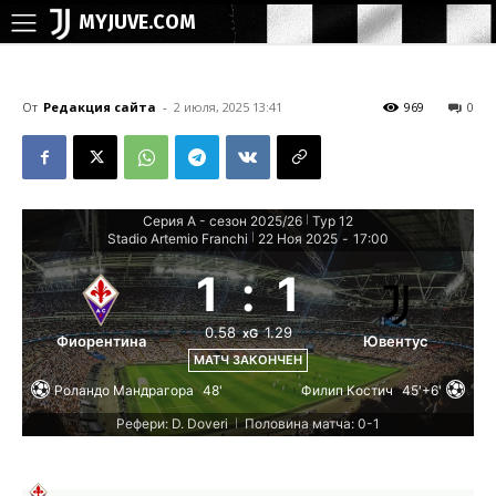
MYJUVE.COM
От
Редакция сайта
-
2 июля, 2025 13:41
969
0
Серия А - сезон 2025/26
Тур 12
|
Stadio Artemio Franchi
22 Ноя 2025
-
17:00
|
1
:
1
0.58
1.29
xG
Фиорентина
Ювентус
МАТЧ ЗАКОНЧЕН
Роландо Мандрагора
48'
Филип Костич
45'+6'
Рефери: D. Doveri
Половина матча: 0-1
|