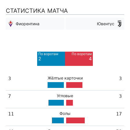
СТАТИСТИКА МАТЧА
Фиорентина
Ювентус
Мимо ворот
Мимо ворот
6
11
По воротам
По воротам
Blocked
Blocked
2
4
3
7
Жёлтые карточки
3
3
Угловые
7
3
Фолы
11
17