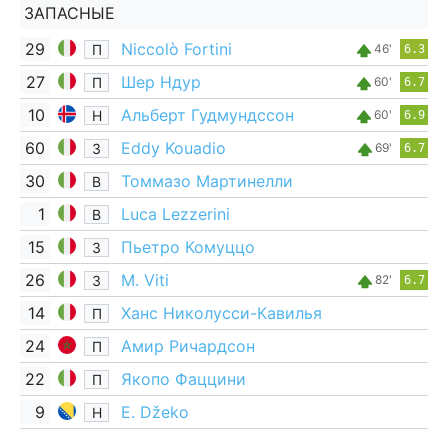
ЗАПАСНЫЕ
29
Niccolò Fortini
П
46'
6.3
27
Шер Ндур
П
60'
6.7
10
Альберт Гудмундссон
Н
60'
6.9
60
Eddy Kouadio
З
69'
6.7
30
Томмазо Мартинелли
В
1
Luca Lezzerini
В
15
Пьетро Комуццо
З
26
M. Viti
З
82'
6.7
14
Ханс Николусси-Кавилья
П
24
Амир Ричардсон
П
22
Якопо Фаццини
П
9
E. Džeko
Н