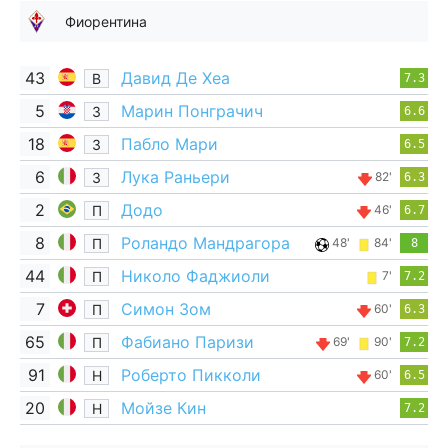
Фиорентина
43
Давид Де Хеа
В
7.3
5
Марин Понграчич
З
6.6
18
Пабло Мари
З
6.5
6
Лука Раньери
З
82'
6.3
2
Додо
П
46'
6.7
8
Роландо Мандрагора
П
48'
84'
8
44
Николо Фаджиоли
П
7'
7.2
7
Симон Зом
П
60'
6.3
65
Фабиано Паризи
П
69'
90'
7.2
91
Роберто Пикколи
Н
60'
6.5
20
Мойзе Кин
Н
7.2