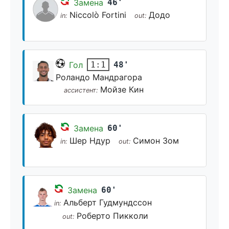
Замена
46'
Niccolò Fortini
Додо
in:
out:
Гол
48'
1:1
Роландо Мандрагора
Мойзе Кин
ассистент:
Замена
60'
Шер Ндур
Симон Зом
in:
out:
Замена
60'
Альберт Гудмундссон
in:
Роберто Пикколи
out: