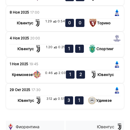
8 Ноя 2025
17:00
1.29
0.54
xG
0
0
Ювентус
Торино
4 Ноя 2025
20:00
1.20
0.21
xG
1
1
Ювентус
Спортинг
1 Ноя 2025
19:45
0.46
2.03
xG
1
2
Кремонезе
Ювентус
29 Окт 2025
17:30
3.12
0.51
xG
3
1
Ювентус
Удинезе
Фиорентина
Ювентус