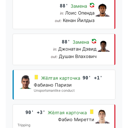
88'
Замена
Лоис Опенда
in:
Кенан Йилдыз
out:
88'
Замена
Джонатан Дэвид
in:
Душан Влахович
out:
Жёлтая карточка
90' +1'
Фабиано Паризи
Unsportsmanlike conduct
90' +3'
Жёлтая карточка
Фабио Миретти
Tripping