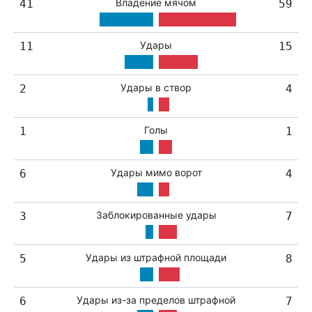
Владение мячом
41
59
Удары
11
15
Удары в створ
2
4
Голы
1
1
Удары мимо ворот
6
4
Заблокированные удары
3
7
Удары из штрафной площади
5
8
Удары из-за пределов штрафной
6
7