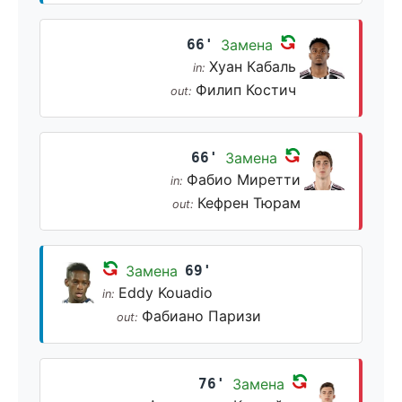
66'
Замена
Хуан Кабаль
in:
Филип Костич
out:
66'
Замена
Фабио Миретти
in:
Кефрен Тюрам
out:
Замена
69'
Eddy Kouadio
in:
Фабиано Паризи
out:
76'
Замена