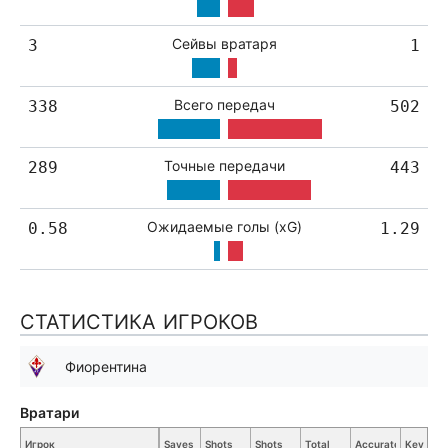
Сейвы вратаря
3
1
Всего передач
338
502
Точные передачи
289
443
Ожидаемые голы (xG)
0.58
1.29
СТАТИСТИКА ИГРОКОВ
Фиорентина
Вратари
Игрок
Saves
Shots
Shots
Total
Accurate
Key