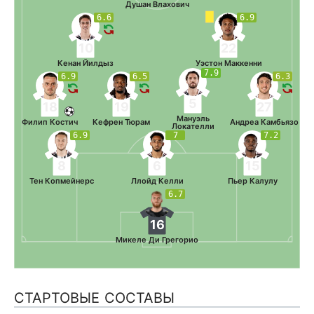
Душан Влахович
6.6
6.9
10
22
Кенан Йилдыз
Уэстон Маккенни
7.9
6.9
6.5
6.3
5
18
19
27
Мануэль
Филип Костич
Кефрен Тюрам
Андреа Камбьязо
Локателли
6.9
7
7.2
8
6
15
Тен Копмейнерс
Ллойд Келли
Пьер Калулу
6.7
16
Микеле Ди Грегорио
СТАРТОВЫЕ СОСТАВЫ