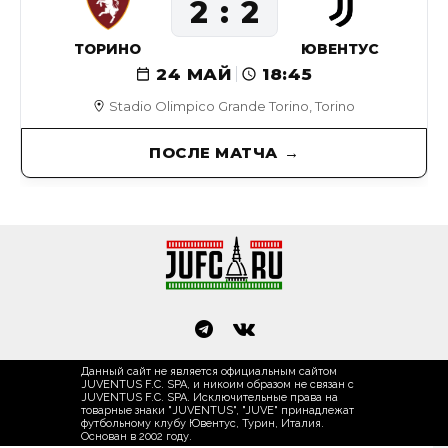
2
2
ТОРИНО
ЮВЕНТУС
24 МАЙ
18:45
Stadio Olimpico Grande Torino, Torino
ПОСЛЕ МАТЧА
Данный сайт не является официальным сайтом
JUVENTUS F.C. SPA, и никоим образом не связан с
JUVENTUS F.C. SPA. Исключительные права на
товарные знаки "JUVENTUS", "JUVE" принадлежат
футбольному клубу Ювентус, Турин, Италия.
Основан в 2002 году.