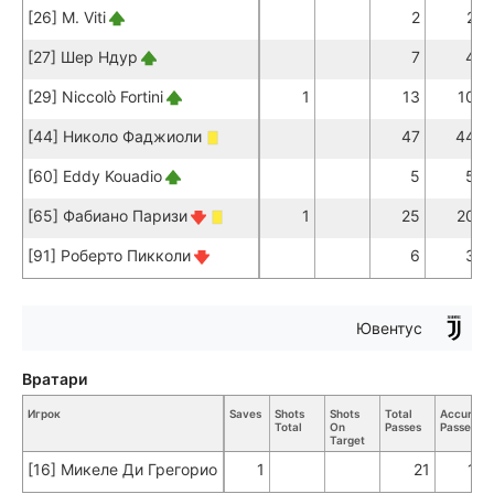
[26] M. Viti
2
2
[27] Шер Ндур
7
4
[29] Niccolò Fortini
1
13
10
[44] Николо Фаджиоли
47
44
[60] Eddy Kouadio
5
5
[65] Фабиано Паризи
1
25
20
[91] Роберто Пикколи
6
3
Ювентус
Вратари
Игрок
Saves
Shots
Shots
Total
Accurate
Total
On
Passes
Passes
Target
[16] Микеле Ди Грегорио
1
21
14