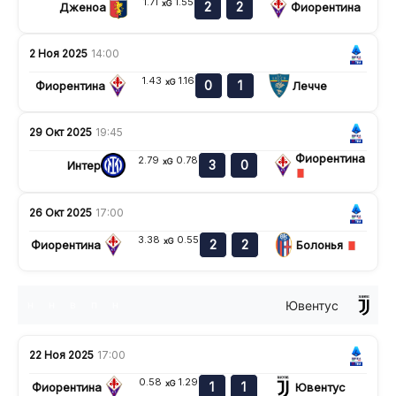
1.71
1.55
xG
2
2
Дженоа
Фиорентина
2 Ноя 2025
14:00
1.43
1.16
xG
0
1
Фиорентина
Лечче
29 Окт 2025
19:45
Фиорентина
2.79
0.78
xG
3
0
Интер
26 Окт 2025
17:00
3.38
0.55
xG
2
2
Фиорентина
Болонья
Ювентус
н
н
в
п
н
22 Ноя 2025
17:00
0.58
1.29
xG
1
1
Фиорентина
Ювентус