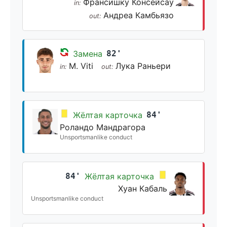
Франсишку Консейсау
in:
Андреа Камбьязо
out:
Замена
82'
M. Viti
Лука Раньери
in:
out:
Жёлтая карточка
84'
Роландо Мандрагора
Unsportsmanlike conduct
84'
Жёлтая карточка
Хуан Кабаль
Unsportsmanlike conduct