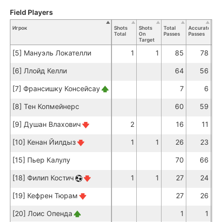
Field Players
Игрок
Shots
Shots
Total
Accurate
Ke
Total
On
Passes
Passes
Pas
Target
[5] Мануэль Локателли
1
1
85
78
[6] Ллойд Келли
64
56
[7] Франсишку Консейсау
7
6
[8] Тен Копмейнерс
60
59
[9] Душан Влахович
2
16
11
[10] Кенан Йилдыз
1
1
26
23
[15] Пьер Калулу
70
66
[18] Филип Костич
1
1
27
24
[19] Кефрен Тюрам
27
26
[20] Лоис Опенда
1
1