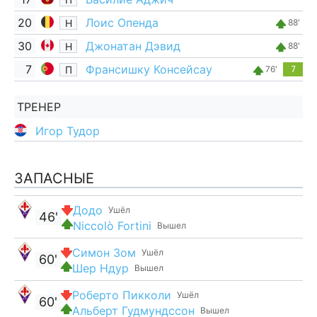
20
Лоис Опенда
Н
88'
30
Джонатан Дэвид
Н
88'
7
Франсишку Консейсау
П
76'
7
ТРЕНЕР
Игор Тудор
ЗАПАСНЫЕ
Додо
Ушёл
46'
Niccolò Fortini
Вышел
Симон Зом
Ушёл
60'
Шер Ндур
Вышел
Роберто Пикколи
Ушёл
60'
Альберт Гудмундссон
Вышел