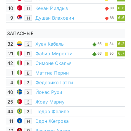
10
Кенан Йилдыз
П
88'
6.6
9
Душан Влахович
Н
88'
6.6
ЗАПАСНЫЕ
32
Хуан Кабаль
З
66'
84'
6.2
21
Фабио Миретти
П
66'
90'
6.7
42
Симоне Скалья
В
1
Маттиа Перин
В
4
Федерико Гатти
З
40
Йонас Рухи
З
25
Жоау Мариу
З
44
Педро Фелипе
З
11
Эдон Жегрова
Н
17
Василие Аджич
П