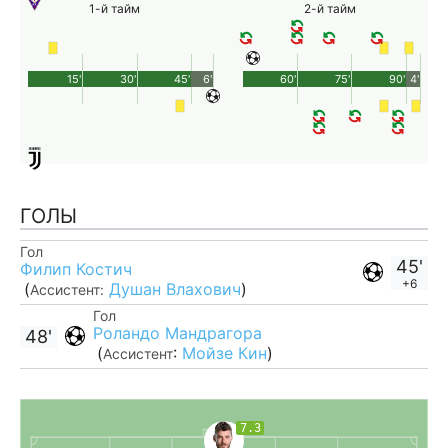
1-й тайм
2-й тайм
15'
30'
45'
6'
60'
75'
90'
4'
ГОЛЫ
Гол
45'
Филип Костич
+6
(
Душан Влахович
)
Ассистент:
Гол
Роландо Мандрагора
48'
(
:
Мойзе Кин
)
Ассистент
7.3