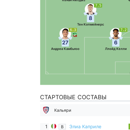
Кенан Йилдыз
7.5
8
Тен Копмейнерс
6.3
7.2
27
6
Андреа Камбьязо
Ллойд Келли
СТАРТОВЫЕ СОСТАВЫ
Кальяри
1
Элиа Каприле
В