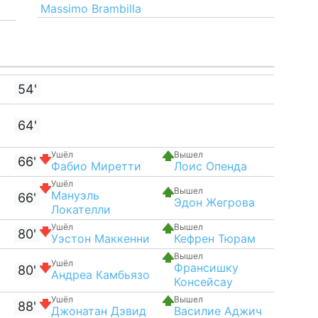
Massimo Brambilla
54'
64'
Ушёл
Вышел
66'
Фабио Миретти
Лоис Опенда
Ушёл
Вышел
Мануэль
66'
Эдон Жегрова
Локателли
Ушёл
Вышел
80'
Уэстон Маккенни
Кефрен Тюрам
Вышел
Ушёл
Франсишку
80'
Андреа Камбьязо
Консейсау
Ушёл
Вышел
88'
Джонатан Дэвид
Василие Аджич