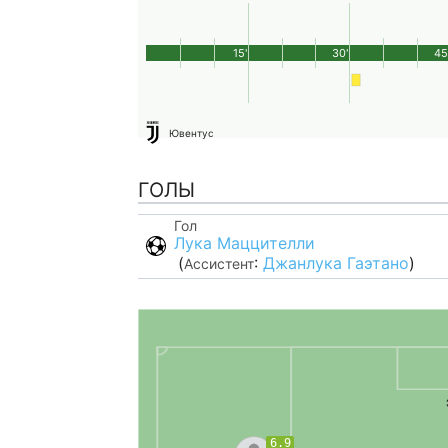
15'
30'
45
Ювентус
ГОЛЫ
Гол
Лука Маццителли
(
:
Джанлука Гаэтано
)
Ассистент
6.9