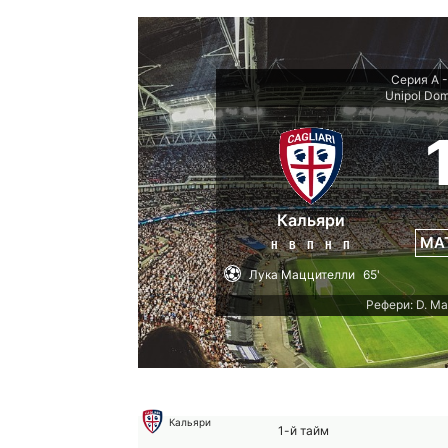
Серия А -
Unipol Do
Кальяри
МА
Н
В
П
Н
П
Лука Маццителли
65'
Рефери: D. M
Кальяри
1-й тайм