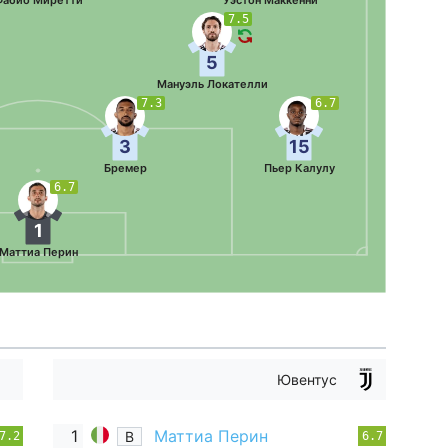
Фабио Миретти
Уэстон Маккенни
7.5
5
Мануэль Локателли
7.3
6.7
3
15
Бремер
Пьер Калулу
6.7
1
Маттиа Перин
Ювентус
1
Маттиа Перин
В
7.2
6.7