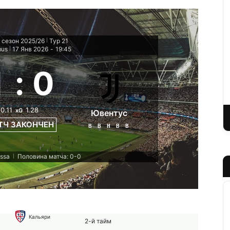
 сезон 2025/26
Тур 21
|
mus
17 Янв 2026
-
19:45
|
1
:
0
0.11
1.28
xG
Ювентус
ТЧ ЗАКОНЧЕН
В
В
Н
В
В
assa
Половина матча: 0-0
|
Кальяри
2-й тайм