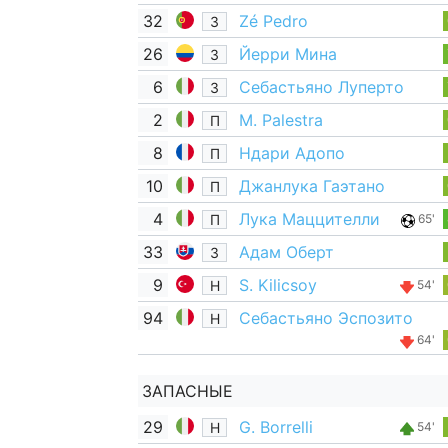
32
Zé Pedro
З
26
Йерри Мина
З
6
Себастьяно Луперто
З
2
M. Palestra
П
8
Ндари Адопо
П
10
Джанлука Гаэтано
П
4
Лука Маццителли
П
65'
33
Адам Оберт
З
9
S. Kilicsoy
Н
54'
94
Себастьяно Эспозито
Н
64'
ЗАПАСНЫЕ
29
G. Borrelli
Н
54'