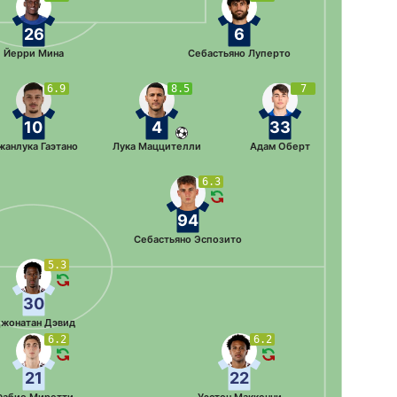
26
6
Йерри Мина
Себастьяно Луперто
6.9
8.5
7
10
4
33
жанлука Гаэтано
Лука Маццителли
Адам Оберт
6.3
94
Себастьяно Эспозито
5.3
30
жонатан Дэвид
6.2
6.2
21
22