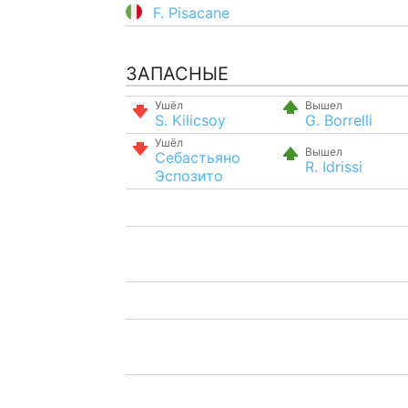
F. Pisacane
ЗАПАСНЫЕ
Ушёл
Вышел
S. Kilicsoy
G. Borrelli
Ушёл
Вышел
Себастьяно
R. Idrissi
Эспозито