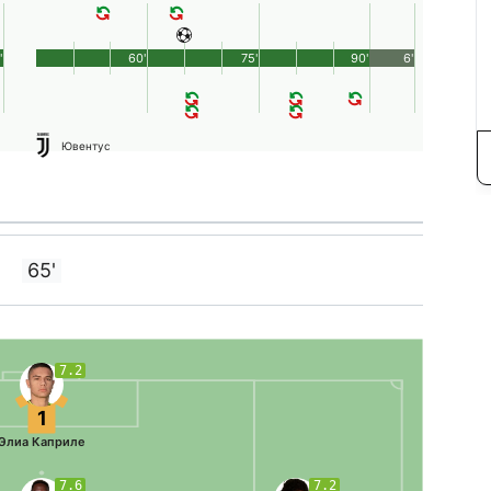
'
60'
75'
90'
6'
Ювентус
65'
7.2
1
Элиа Каприле
7.6
7.2