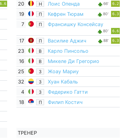
20
Лоис Опенда
Н
66'
6.6
6.2
19
Кефрен Тюрам
П
80'
6.3
7
Франсишку Консейсау
П
80'
6.6
17
Василие Аджич
П
88'
6.3
23
Карло Пинсольо
В
16
Микеле Ди Грегорио
В
25
Жоау Мариу
З
32
Хуан Кабаль
З
4
Федерико Гатти
З
18
Филип Костич
П
ТРЕНЕР