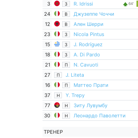
3
R. Idrissi
З
64'
24
Джузеппе Чоччи
В
12
Ален Шерри
В
23
Nicola Pintus
З
15
J. Rodríguez
З
18
A. Di Pardo
З
21
N. Cavuoti
П
27
J. Liteta
П
16
Маттео Прати
П
37
Y. Trepy
Н
77
Зиту Лувумбу
Н
30
Леонардо Паволетти
Н
ТРЕНЕР