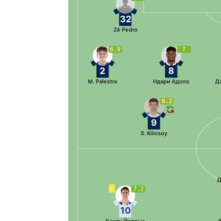
32
Zé Pedro
6.9
7
2
8
M. Palestra
Ндари Адопо
Д
6.2
9
S. Kilicsoy
Д
7.2
10