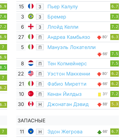
15
Пьер Калулу
З
6.9
6.7
3
Бремер
З
7.6
7.3
6
Ллойд Келли
З
7.2
7.2
27
Андреа Камбьязо
П
80'
6.9
6.3
5
Мануэль Локателли
П
7
66'
7.5
6.9
8
Тен Копмейнерс
П
7.5
8.5
22
Уэстон Маккенни
П
80'
6.2
7
21
Фабио Миретти
П
66'
6.2
6.2
10
Кенан Йилдыз
П
31'
7.2
30
Джонатан Дэвид
Н
88'
5.3
6.3
ЗАПАСНЫЕ
11
Эдон Жегрова
Н
66'
7
6.7