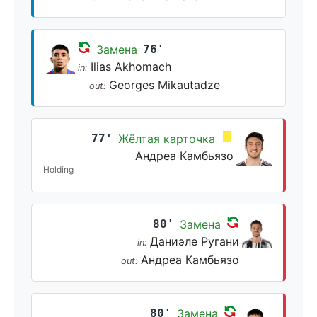
Замена
76'
Ilias Akhomach
in:
Georges Mikautadze
out:
77'
Жёлтая карточка
Андреа Камбьязо
Holding
80'
Замена
Даниэле Ругани
in:
Андреа Камбьязо
out:
80'
Замена