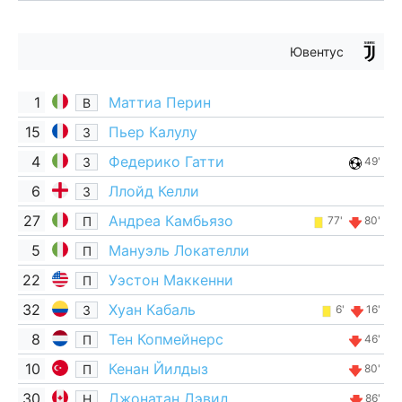
Ювентус
1
Маттиа Перин
В
15
Пьер Калулу
З
4
Федерико Гатти
З
49'
6
Ллойд Келли
З
27
Андреа Камбьязо
П
77'
80'
5
Мануэль Локателли
П
22
Уэстон Маккенни
П
32
Хуан Кабаль
З
6'
16'
8
Тен Копмейнерс
П
46'
10
Кенан Йилдыз
П
80'
30
Джонатан Дэвид
Н
86'