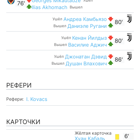
Georges Mikautadze
Ушёл
76'
Ilias Akhomach
Вышел
Андреа Камбьязо
Ушёл
80'
Даниэле Ругани
Вышел
Кенан Йилдыз
Ушёл
80'
Василие Аджич
Вышел
Джонатан Дэвид
Ушёл
86'
Душан Влахович
Вышел
РЕФЕРИ
I. Kovacs
Рефери:
КАРТОЧКИ
Жёлтая карточка
6'
Хуан Кабаль