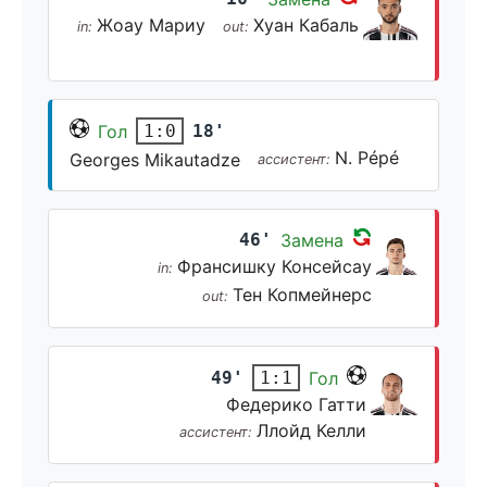
Жоау Мариу
Хуан Кабаль
in:
out:
Гол
18'
1:0
N. Pépé
Georges Mikautadze
ассистент:
46'
Замена
Франсишку Консейсау
in:
Тен Копмейнерс
out:
49'
Гол
1:1
Федерико Гатти
Ллойд Келли
ассистент: