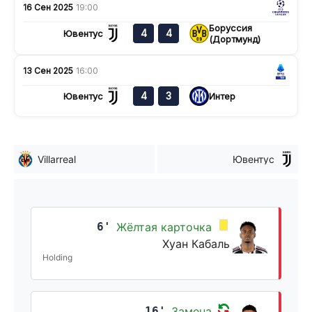
16 Сен 2025
19:00
Боруссия
4
4
Ювентус
(Дортмунд)
13 Сен 2025
16:00
4
3
Ювентус
Интер
Villarreal
Ювентус
6'
Жёлтая карточка
Хуан Кабаль
Holding
16'
Замена