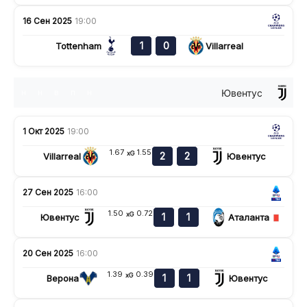
16 Сен 2025
19:00
1
0
Tottenham
Villarreal
Ювентус
н
н
в
п
н
1 Окт 2025
19:00
1.67
1.55
xG
2
2
Villarreal
Ювентус
27 Сен 2025
16:00
1.50
0.72
xG
1
1
Ювентус
Аталанта
20 Сен 2025
16:00
1.39
0.39
xG
1
1
Верона
Ювентус