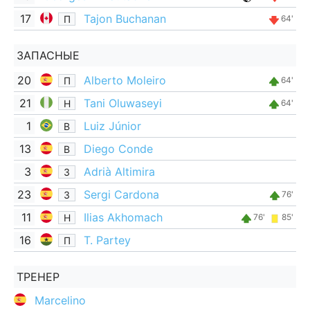
17
Tajon Buchanan
П
64'
ЗАПАСНЫЕ
20
Alberto Moleiro
П
64'
21
Tani Oluwaseyi
Н
64'
1
Luiz Júnior
В
13
Diego Conde
В
3
Adrià Altimira
З
23
Sergi Cardona
З
76'
11
Ilias Akhomach
Н
76'
85'
16
T. Partey
П
ТРЕНЕР
Marcelino