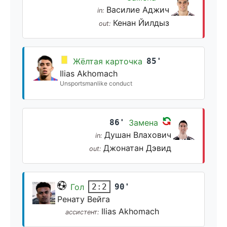
Василие Аджич
in:
Кенан Йилдыз
out:
Жёлтая карточка
85'
Ilias Akhomach
Unsportsmanlike conduct
86'
Замена
Душан Влахович
in:
Джонатан Дэвид
out:
Гол
90'
2:2
Ренату Вейга
Ilias Akhomach
ассистент: