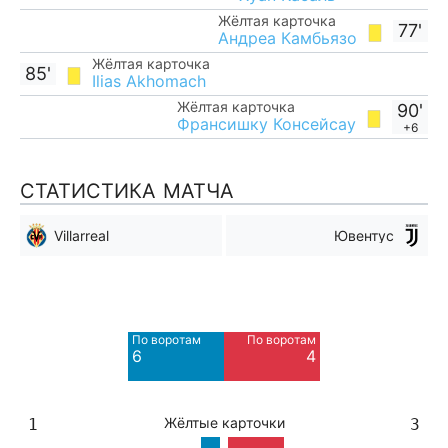
Жёлтая карточка
77'
Андреа Камбьязо
Жёлтая карточка
85'
Ilias Akhomach
Жёлтая карточка
90'
Франсишку Консейсау
+6
СТАТИСТИКА МАТЧА
Villarreal
Ювентус
Мимо ворот
Мимо ворот
6
9
По воротам
По воротам
Blocked
Blocked
6
4
5
4
Жёлтые карточки
1
3