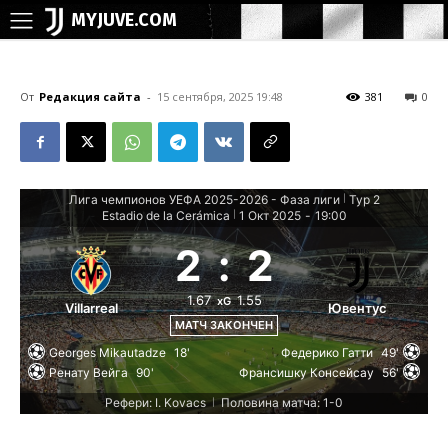
MYJUVE.COM
От
Редакция сайта
-
15 сентября, 2025 19:48
381
0
Лига чемпионов УЕФА 2025-2026 - Фаза лиги
Тур 2
|
Estadio de la Cerámica
1 Окт 2025
-
19:00
|
2
:
2
1.67
1.55
xG
Villarreal
Ювентус
МАТЧ ЗАКОНЧЕН
Georges Mikautadze
18'
Федерико Гатти
49'
Ренату Вейга
90'
Франсишку Консейсау
56'
Рефери: I. Kovacs
Половина матча: 1-0
|