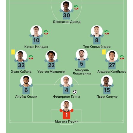
30
Джонатан Дэвид
10
8
Кенан Йилдыз
Тен Копмейнерс
5
32
22
27
Мануэль
Хуан Кабаль
Уэстон Маккенни
Андреа Камбьязо
Локателли
6
4
15
Ллойд Келли
Федерико Гатти
Пьер Калулу
1
Маттиа Перин