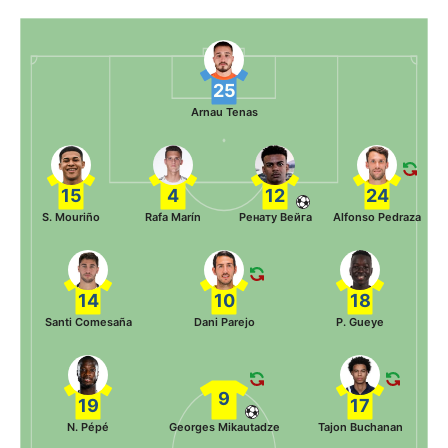
25
Arnau Tenas
15
4
12
24
S. Mouriño
Rafa Marín
Ренату Вейга
Alfonso Pedraza
14
10
18
Santi Comesaña
Dani Parejo
P. Gueye
9
19
17
N. Pépé
Georges Mikautadze
Tajon Buchanan