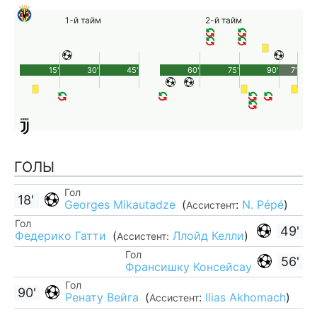
1-й тайм
2-й тайм
15'
30'
45'
60'
75'
90'
7'
ГОЛЫ
Гол
18'
Georges Mikautadze
(
:
N. Pépé
)
Ассистент
Гол
49'
Федерико Гатти
(
Ллойд Келли
)
Ассистент:
Гол
56'
Франсишку Консейсау
Гол
90'
Ренату Вейга
(
:
Ilias Akhomach
)
Ассистент