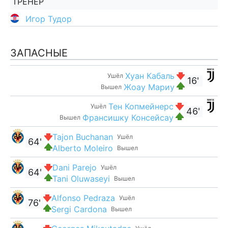
ТРЕНЕР
Игор Тудор
ЗАПАСНЫЕ
Хуан Кабаль
Ушёл
16'
Жоау Мариу
Вышел
Тен Копмейнерс
Ушёл
46'
Франсишку Консейсау
Вышел
Tajon Buchanan
Ушёл
64'
Alberto Moleiro
Вышел
Dani Parejo
Ушёл
64'
Tani Oluwaseyi
Вышел
Alfonso Pedraza
Ушёл
76'
Sergi Cardona
Вышел