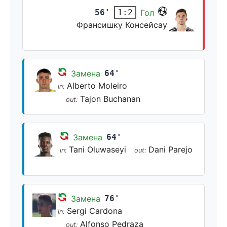
56'
Гол
1:2
Франсишку Консейсау
Замена
64'
Alberto Moleiro
in:
Tajon Buchanan
out:
Замена
64'
Tani Oluwaseyi
Dani Parejo
in:
out:
Замена
76'
Sergi Cardona
in:
Alfonso Pedraza
out: