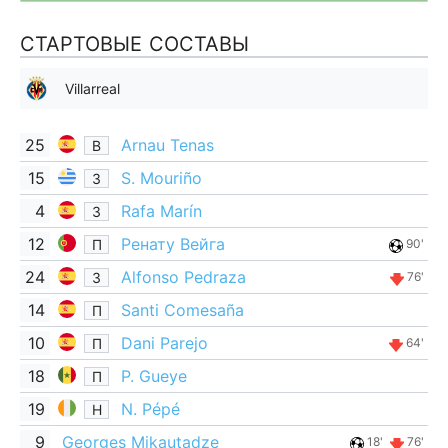
СТАРТОВЫЕ СОСТАВЫ
Villarreal
25
Arnau Tenas
В
15
S. Mouriño
З
4
Rafa Marín
З
12
Ренату Вейга
П
90'
24
Alfonso Pedraza
З
76'
14
Santi Comesaña
П
10
Dani Parejo
П
64'
18
P. Gueye
П
19
N. Pépé
Н
9
Georges Mikautadze
18'
76'