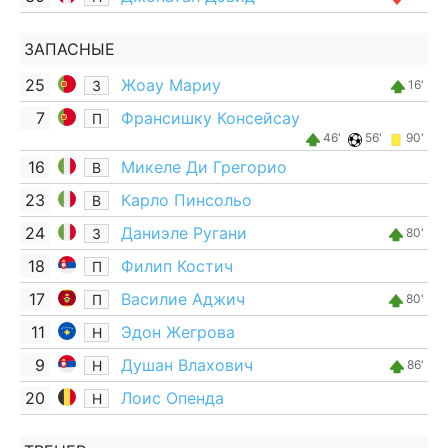
ЗАПАСНЫЕ
25
Жоау Мариу
З
16'
7
Франсишку Консейсау
П
46'
56'
90'
16
Микеле Ди Грегорио
В
23
Карло Пинсольо
В
24
Даниэле Ругани
З
80'
18
Филип Костич
П
17
Василие Аджич
П
80'
11
Эдон Жегрова
Н
9
Душан Влахович
Н
86'
20
Лоис Опенда
Н