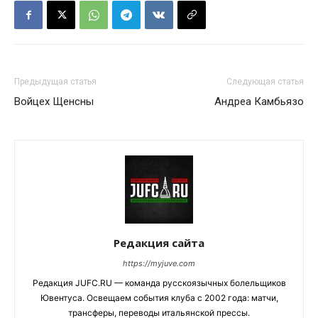
Предыдущая статья
Следующая статья
Войцех Щенсны
Андреа Камбьязо
Редакция сайта
https://myjuve.com
Редакция JUFC.RU — команда русскоязычных болельщиков
Ювентуса. Освещаем события клуба с 2002 года: матчи,
трансферы, переводы итальянской прессы.