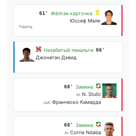
61'
Жёлтая карточка
Юссеф Мале
Tripping
Незабитый пенальти
66'
Джонатан Дэвид
68'
Замена
N. Stulic
in:
Франческо Камарда
out:
68'
Замена
Corrie Ndaba
in: