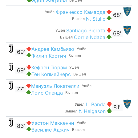
Эдон Жегрова
Вышел
Франческо Камарда
Ушёл
68'
N. Stulic
Вышел
Santiago Pierotti
Ушёл
68'
Corrie Ndaba
Вышел
Андреа Камбьязо
Ушёл
69'
Филип Костич
Вышел
Кефрен Тюрам
Ушёл
69'
Тен Копмейнерс
Вышел
Мануэль Локателли
Ушёл
77'
Лоис Опенда
Вышел
L. Banda
Ушёл
81'
Þ. Helgason
Вышел
Уэстон Маккенни
Ушёл
83'
Василие Аджич
Вышел