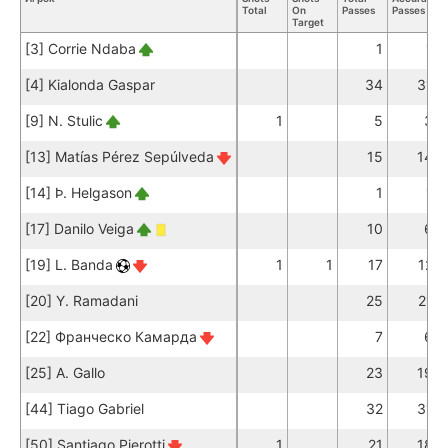
Total
On
Passes
Passes
P
Target
[3] Corrie Ndaba
1
1
[4] Kialonda Gaspar
34
31
[9] N. Stulic
1
5
3
[13] Matías Pérez Sepúlveda
15
14
[14] Þ. Helgason
1
1
[17] Danilo Veiga
10
6
[19] L. Banda
1
1
17
12
[20] Y. Ramadani
25
21
[22] Франческо Камарда
7
6
[25] A. Gallo
23
19
[44] Tiago Gabriel
32
31
[50] Santiago Pierotti
1
21
18