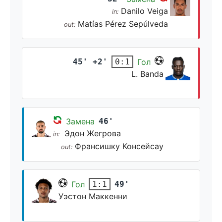
Danilo Veiga
in:
Matías Pérez Sepúlveda
out:
45' +2'
Гол
0:1
L. Banda
Замена
46'
Эдон Жегрова
in:
Франсишку Консейсау
out:
Гол
49'
1:1
Уэстон Маккенни