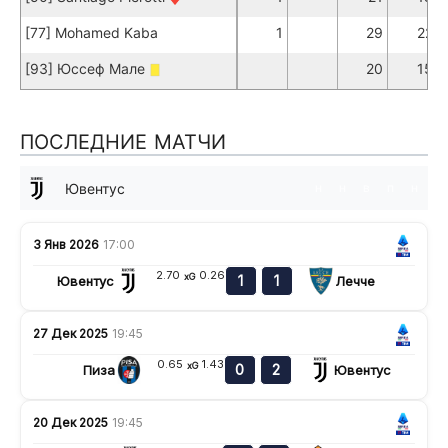
[77] Mohamed Kaba
1
29
22
[93] Юссеф Мале
20
15
ПОСЛЕДНИЕ МАТЧИ
Ювентус
н
н
в
п
н
3 Янв 2026
17:00
2.70
0.26
xG
1
1
Ювентус
Лечче
27 Дек 2025
19:45
0.65
1.43
xG
0
2
Пиза
Ювентус
20 Дек 2025
19:45