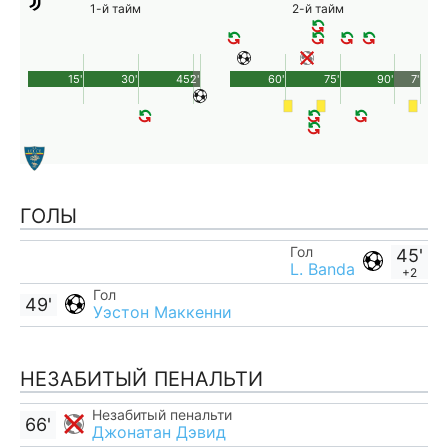
1-й тайм
2-й тайм
15'
30'
45'
2'
60'
75'
90'
7'
ГОЛЫ
Гол
45'
L. Banda
+2
Гол
49'
Уэстон Маккенни
НЕЗАБИТЫЙ ПЕНАЛЬТИ
Незабитый пенальти
66'
Джонатан Дэвид