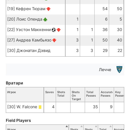
[19] Кефрен Тюрам
54
50
[20] Лоис Опенда
1
6
5
[22] Уэстон Маккенни
1
1
36
30
[27] Андреа Камбьязо
3
1
50
40
[30] Джонатан Дэвид
3
3
29
22
Лечче
Вратари
Игрок
Saves
Shots
Shots
Total
Accurate
Key
Total
On
Passes
Passes
Passes
Target
[30] W. Falcone
4
35
9
Field Players
Игрок
Shots
Shots
Total
Accurate