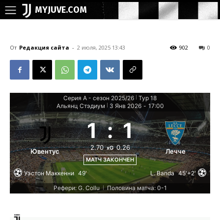
MYJUVE.COM
От
Редакция сайта
-
2 июля, 2025 13:43
902
0
Серия А - сезон 2025/26
Тур 18
|
Альянц Стэдиум
3 Янв 2026
-
17:00
|
1
:
1
2.70
0.26
xG
Ювентус
Лечче
МАТЧ ЗАКОНЧЕН
Уэстон Маккенни
49'
L. Banda
45'+2'
Рефери: G. Collu
Половина матча: 0-1
|