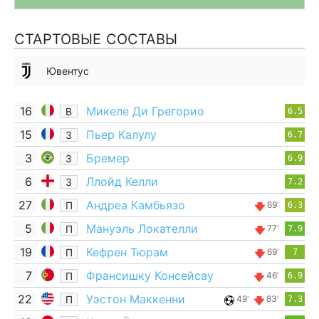
СТАРТОВЫЕ СОСТАВЫ
Ювентус
16
Микеле Ди Грегорио
В
6.5
15
Пьер Калулу
З
6.7
3
Бремер
З
6.9
6
Ллойд Келли
З
7.2
27
Андреа Камбьязо
П
69'
6.3
5
Мануэль Локателли
П
77'
7.9
19
Кефрен Тюрам
П
69'
7
7
Франсишку Консейсау
П
46'
6.9
22
Уэстон Маккенни
П
49'
83'
7.3