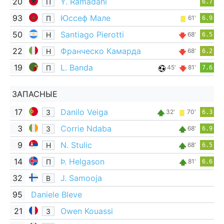
20
Y. Ramadani
П
6.7
93
Юссеф Мале
П
61'
6.9
50
Santiago Pierotti
Н
68'
6.5
22
Франческо Камарда
Н
68'
6.2
19
L. Banda
П
45'
81'
7.6
ЗАПАСНЫЕ
17
Danilo Veiga
З
32'
70'
6.3
3
Corrie Ndaba
З
68'
6.9
9
N. Stulic
Н
68'
6.5
14
Þ. Helgason
П
81'
6.6
32
J. Samooja
В
95
Daniele Bleve
21
Owen Kouassi
З