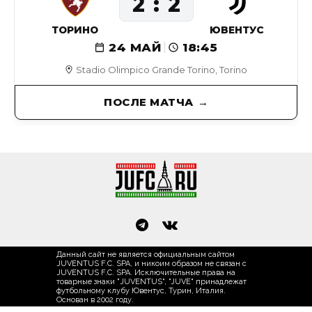
2
2
ТОРИНО
ЮВЕНТУС
24 МАЙ
18:45
Stadio Olimpico Grande Torino, Torino
ПОСЛЕ МАТЧА
Данный сайт не является официальным сайтом
JUVENTUS F.C. SPA, и никоим образом не связан с
JUVENTUS F.C. SPA. Исключительные права на
товарные знаки "JUVENTUS", "JUVE" принадлежат
футбольному клубу Ювентус, Турин, Италия.
Основан в 2002 году.