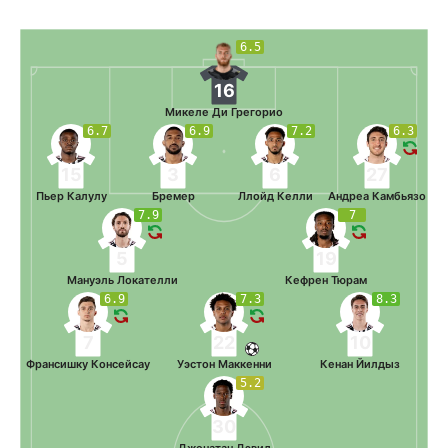
6.5
16
Микеле Ди Грегорио
6.7
6.9
7.2
6.3
15
3
6
27
Пьер Калулу
Бремер
Ллойд Келли
Андреа Камбьязо
7.9
7
5
19
Мануэль Локателли
Кефрен Тюрам
6.9
7.3
8.3
7
22
10
Франсишку Консейсау
Уэстон Маккенни
Кенан Йилдыз
5.2
30