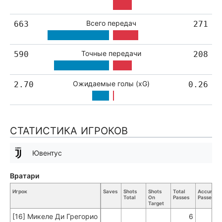
Всего передач
663
271
Точные передачи
590
208
Ожидаемые голы (xG)
2.70
0.26
СТАТИСТИКА ИГРОКОВ
Ювентус
Вратари
Игрок
Saves
Shots
Shots
Total
Accurate
Total
On
Passes
Passes
Target
[16] Микеле Ди Грегорио
6
5