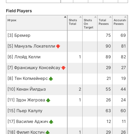
Field Players
Игрок
Shots
Shots
Total
Accurate
Ke
Total
On
Passes
Passes
Pas
Target
[3] Бремер
75
69
[5] Мануэль Локателли
90
81
[6] Ллойд Келли
1
89
82
[7] Франсишку Консейсау
29
27
[8] Тен Копмейнерс
21
19
[10] Кенан Йилдыз
2
55
44
[11] Эдон Жегрова
1
26
24
[15] Пьер Калулу
63
60
[17] Василие Аджич
12
11
[18] Филип Костич
1
29
26