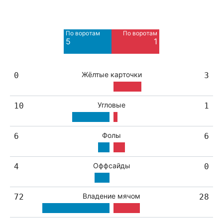
Мимо ворот
Мимо ворот
6
5
По воротам
По воротам
Blocked
Blocked
5
1
12
2
Жёлтые карточки
0
3
Угловые
10
1
Фолы
6
6
Оффсайды
4
0
Владение мячом
72
28