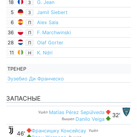
18
G. Jean
З
5
Jamil Siebert
З
6
Alex Sala
П
36
F. Marchwinski
П
28
Olaf Gorter
П
11
K. Ndri
Н
ТРЕНЕР
Эузебио Ди Франческо
ЗАПАСНЫЕ
Matías Pérez Sepúlveda
Ушёл
32'
Danilo Veiga
Вышел
Франсишку Консейсау
Ушёл
46'