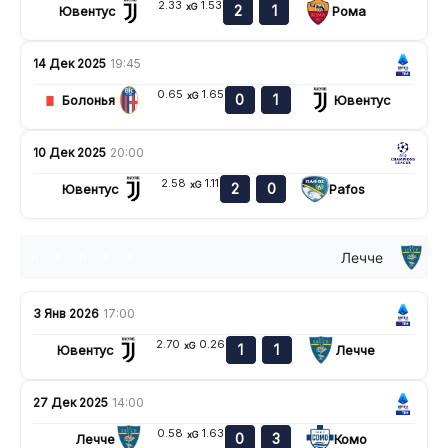
2.33
1.53
xG
2
1
Ювентус
Рома
14 Дек 2025
19:45
0.65
1.65
xG
0
1
Болонья
Ювентус
10 Дек 2025
20:00
2.58
1.11
xG
2
0
Ювентус
Pafos
Лечче
н
в
п
в
в
3 Янв 2026
17:00
2.70
0.26
xG
1
1
Ювентус
Лечче
27 Дек 2025
14:00
0.58
1.63
xG
0
3
Лечче
Комо