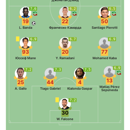
Джонатан Дэвид
7.6
6.2
6.5
19
22
50
L. Banda
Франческо Камарда
Santiago Pierotti
6.9
6.7
6.9
93
20
77
Юссеф Мале
Y. Ramadani
Mohamed Kaba
6.9
7.2
7.3
7.5
13
25
44
4
Matías Pérez
A. Gallo
Tiago Gabriel
Kialonda Gaspar
Sepúlveda
7.2
30
W. Falcone