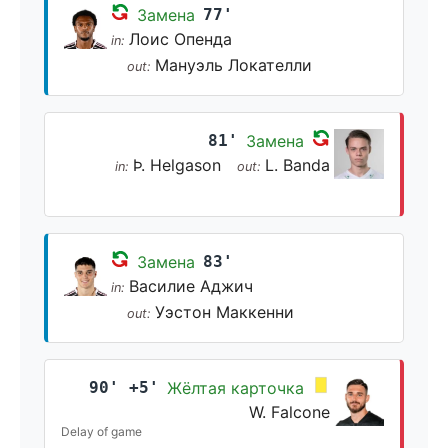
Замена
77'
Лоис Опенда
in:
Мануэль Локателли
out:
81'
Замена
Þ. Helgason
L. Banda
in:
out:
Замена
83'
Василие Аджич
in:
Уэстон Маккенни
out:
90' +5'
Жёлтая карточка
W. Falcone
Delay of game