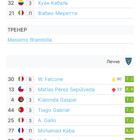
32
Хуан Кабаль
З
21
Фабио Миретти
П
ТРЕНЕР
Massimo Brambilla
Лечче
30
W. Falcone
В
90'
7.2
13
Matías Pérez Sepúlveda
З
32'
6.9
4
Kialonda Gaspar
З
7.5
44
Tiago Gabriel
З
7.3
25
A. Gallo
З
7.2
77
Mohamed Kaba
П
6.9