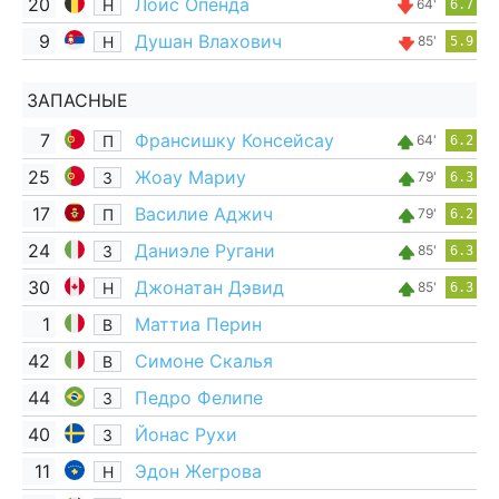
20
Лоис Опенда
Н
64'
6.7
9
Душан Влахович
Н
85'
5.9
ЗАПАСНЫЕ
7
Франсишку Консейсау
П
64'
6.2
25
Жоау Мариу
З
79'
6.3
17
Василие Аджич
П
79'
6.2
24
Даниэле Ругани
З
85'
6.3
30
Джонатан Дэвид
Н
85'
6.3
1
Маттиа Перин
В
42
Симоне Скалья
В
44
Педро Фелипе
З
40
Йонас Рухи
З
11
Эдон Жегрова
Н