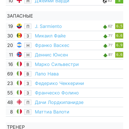
10
Джейми Варди
Н
83'
8
ЗАПАСНЫЕ
19
J. Sarmiento
П
62'
6.5
30
Микаил Файе
З
71'
6.6
20
Франко Васкес
Н
71'
6.9
11
Деннис Юнсен
Н
81'
6.6
16
Марко Сильвестри
В
69
Лапо Нава
В
23
Федерико Чеккерини
З
55
Франческо Фолино
З
48
Дачи Лордкипанидзе
П
8
Маттиа Валоти
П
ТРЕНЕР