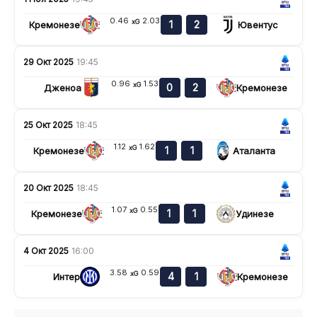
0.46
2.03
xG
1
2
Кремонезе
Ювентус
29 Окт 2025
19:45
0.96
1.53
xG
0
2
Дженоа
Кремонезе
25 Окт 2025
18:45
1.12
1.62
xG
1
1
Кремонезе
Аталанта
20 Окт 2025
18:45
1.07
0.55
xG
1
1
Кремонезе
Удинезе
4 Окт 2025
16:00
3.58
0.59
xG
4
1
Интер
Кремонезе