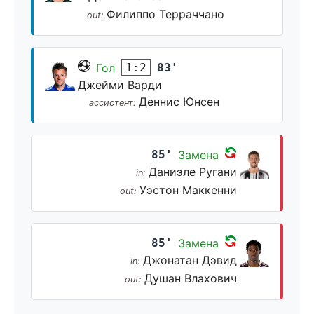
Филиппо Терраччано
out:
Гол
83'
1:2
Джейми Варди
Деннис Юнсен
ассистент:
85'
Замена
Даниэле Ругани
in:
Уэстон Маккенни
out:
85'
Замена
Джонатан Дэвид
in:
Душан Влахович
out: