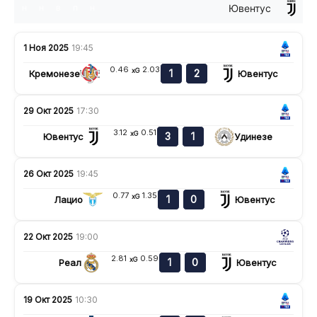
Ювентус
н
н
в
п
н
1 Ноя 2025
19:45
0.46
2.03
xG
1
2
Кремонезе
Ювентус
29 Окт 2025
17:30
3.12
0.51
xG
3
1
Ювентус
Удинезе
26 Окт 2025
19:45
0.77
1.35
xG
1
0
Лацио
Ювентус
22 Окт 2025
19:00
2.81
0.59
xG
1
0
Реал
Ювентус
19 Окт 2025
10:30