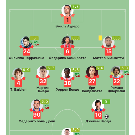
7.3
1
Эмиль Аудеро
6
6.3
6.5
24
6
15
Филиппо Терраччано
Федерико Баскиротто
Маттео Бьянкетти
6.7
6.6
6.3
6.9
6.6
32
27
22
4
38
Мартин
Яри
Романо
T. Barbieri
Уоррен Бондо
Пайеро
Вандепютте
Флориани
6.5
8
90
10
Федерико Бонаццоли
Джейми Варди
5.9