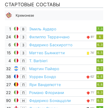
СТАРТОВЫЕ СОСТАВЫ
Кремонезе
1
Эмиль Аудеро
В
7.3
24
Филиппо Терраччано
З
81'
6
6
Федерико Баскиротто
З
6.3
15
Маттео Бьянкетти
З
74'
6.5
4
T. Barbieri
П
6.9
32
Мартин Пайеро
П
6.7
38
Уоррен Бондо
П
62'
6.6
27
Яри Вандепютте
П
6.6
22
Романо Флориани
П
71'
6.3
90
Федерико Бонаццоли
Н
71'
6.5