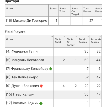
Вратари
Игрок
Saves
Shots
Shots
Total
Accurate
Total
On
Passes
Passes
Target
[16] Микеле Ди Грегорио
1
27
19
Field Players
Игрок
Shots
Shots
Total
Accurate
Ke
Total
On
Passes
Passes
Pas
Target
[4] Федерико Гатти
35
32
[5] Мануэль Локателли
2
1
50
44
[7] Франсишку Консейсау
7
6
[8] Тен Копмейнерс
52
47
[9] Душан Влахович
4
2
29
22
[15] Пьер Калулу
56
47
[17] Василие Аджич
3
3