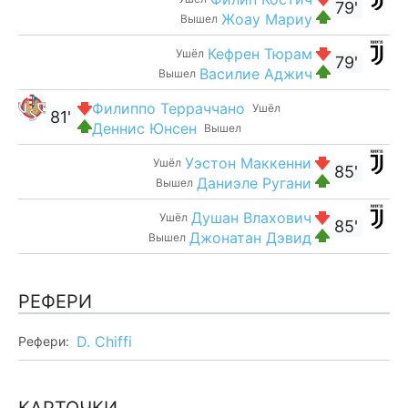
79'
Жоау Мариу
Вышел
Кефрен Тюрам
Ушёл
79'
Василие Аджич
Вышел
Филиппо Терраччано
Ушёл
81'
Деннис Юнсен
Вышел
Уэстон Маккенни
Ушёл
85'
Даниэле Ругани
Вышел
Душан Влахович
Ушёл
85'
Джонатан Дэвид
Вышел
РЕФЕРИ
D. Chiffi
Рефери: