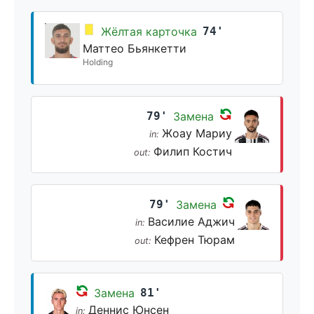
Жёлтая карточка
74'
Маттео Бьянкетти
Holding
79'
Замена
Жоау Мариу
in:
Филип Костич
out:
79'
Замена
Василие Аджич
in:
Кефрен Тюрам
out:
Замена
81'
Деннис Юнсен
in: