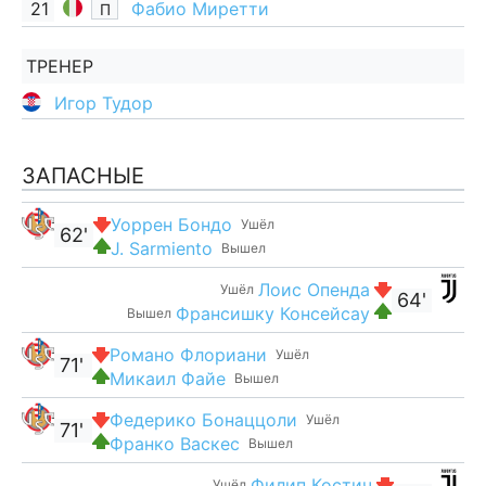
21
Фабио Миретти
П
ТРЕНЕР
Игор Тудор
ЗАПАСНЫЕ
Уоррен Бондо
Ушёл
62'
J. Sarmiento
Вышел
Лоис Опенда
Ушёл
64'
Франсишку Консейсау
Вышел
Романо Флориани
Ушёл
71'
Микаил Файе
Вышел
Федерико Бонаццоли
Ушёл
71'
Франко Васкес
Вышел
Филип Костич
Ушёл