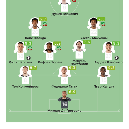
9
Душан Влахович
6.7
7.3
20
22
Лоис Опенда
Уэстон Маккенни
7.6
8.3
6.9
8.3
5
18
19
27
Мануэль
Филип Костич
Кефрен Тюрам
Андреа Камбьязо
Локателли
6.7
6.5
6.2
8
4
15
Тен Копмейнерс
Федерико Гатти
Пьер Калулу
6.9
16
Микеле Ди Грегорио