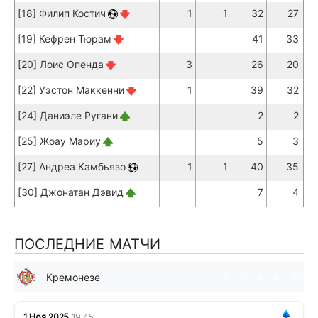
[18] Филип Костич
1
1
32
27
[19] Кефрен Тюрам
41
33
[20] Лоис Опенда
3
26
20
[22] Уэстон Маккенни
1
39
32
[24] Даниэле Ругани
2
2
[25] Жоау Мариу
5
3
[27] Андреа Камбьязо
1
1
40
35
[30] Джонатан Дэвид
7
4
ПОСЛЕДНИЕ МАТЧИ
Кремонезе
п
п
в
в
п
1 Ноя 2025
19:45