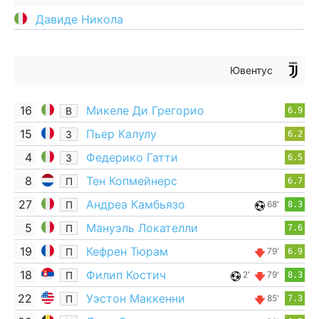
Давиде Никола
Ювентус
16
Микеле Ди Грегорио
В
6.9
15
Пьер Калулу
З
6.2
4
Федерико Гатти
З
6.5
8
Тен Копмейнерс
П
6.7
27
Андреа Камбьязо
П
68'
8.3
5
Мануэль Локателли
П
7.6
19
Кефрен Тюрам
П
79'
6.9
18
Филип Костич
П
2'
79'
8.3
22
Уэстон Маккенни
П
85'
7.3