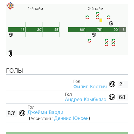
1-й тайм
2-й тайм
15'
30'
45'
60'
75'
90'
6'
ГОЛЫ
Гол
2'
Филип Костич
Гол
68'
Андреа Камбьязо
Гол
Джейми Варди
83'
(
:
Деннис Юнсен
)
Ассистент