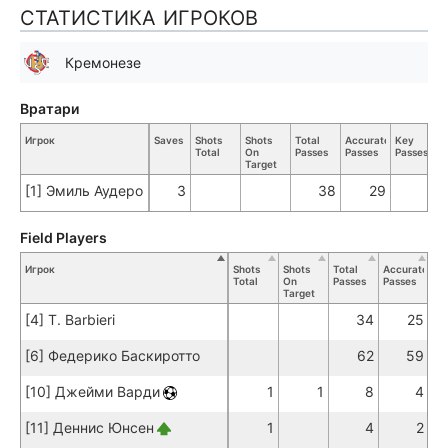
СТАТИСТИКА ИГРОКОВ
Кремонезе
Вратари
Игрок
Saves
Shots
Shots
Total
Accurate
Key
Total
On
Passes
Passes
Passes
Target
[1] Эмиль Аудеро
3
38
29
Field Players
Игрок
Shots
Shots
Total
Accurate
Ke
Total
On
Passes
Passes
Pa
Target
[4] T. Barbieri
34
25
[6] Федерико Баскиротто
62
59
[10] Джейми Варди
1
1
8
4
[11] Деннис Юнсен
1
4
2