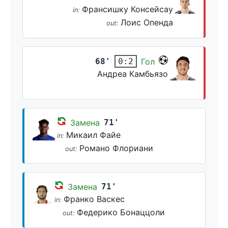
Франсишку Консейсау
in:
Лоис Опенда
out:
68'
Гол
0:2
Андреа Камбьязо
Замена
71'
Микаил Файе
in:
Романо Флориани
out:
Замена
71'
Франко Васкес
in:
Федерико Бонаццоли
out: