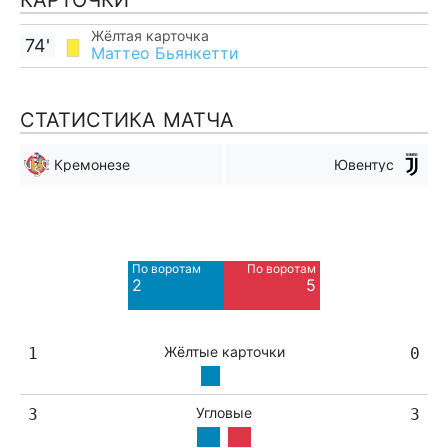
КАРТОЧКИ
Жёлтая карточка
74'
Маттео Бьянкетти
СТАТИСТИКА МАТЧА
Кремонезе
Ювентус
Мимо ворот
Мимо ворот
2
10
По воротам
По воротам
Blocked
Blocked
2
5
5
3
Жёлтые карточки
1
0
Угловые
3
3