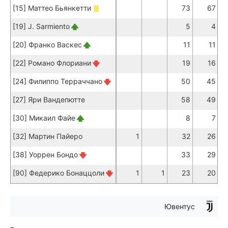
[15] Маттео Бьянкетти
73
67
[19] J. Sarmiento
5
4
[20] Франко Васкес
11
11
[22] Романо Флориани
19
16
[24] Филиппо Терраччано
50
45
[27] Яри Вандепютте
58
49
[30] Микаил Файе
8
7
[32] Мартин Пайеро
1
32
26
[38] Уоррен Бондо
33
29
[90] Федерико Бонаццоли
1
1
23
20
Ювентус