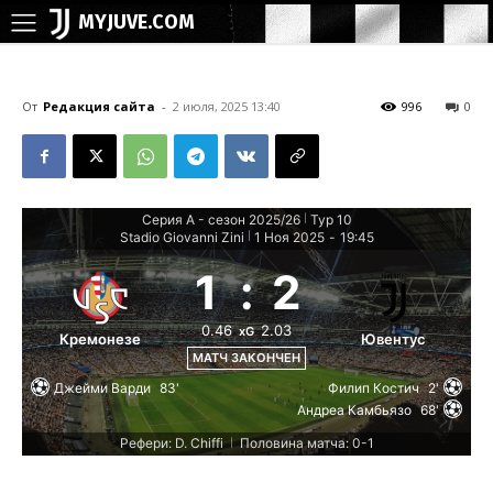
MYJUVE.COM
От
Редакция сайта
-
2 июля, 2025 13:40
996
0
Серия А - сезон 2025/26
Тур 10
|
Stadio Giovanni Zini
1 Ноя 2025
-
19:45
|
1
:
2
0.46
2.03
xG
Кремонезе
Ювентус
МАТЧ ЗАКОНЧЕН
Джейми Варди
83'
Филип Костич
2'
Андреа Камбьязо
68'
Рефери: D. Chiffi
Половина матча: 0-1
|