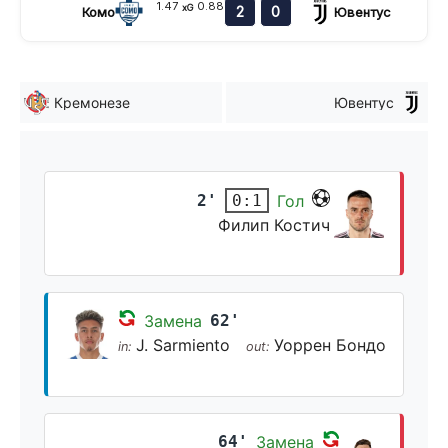
1.47
0.88
xG
2
0
Комо
Ювентус
Кремонезе
Ювентус
2'
Гол
0:1
Филип Костич
Замена
62'
J. Sarmiento
Уоррен Бондо
in:
out:
64'
Замена