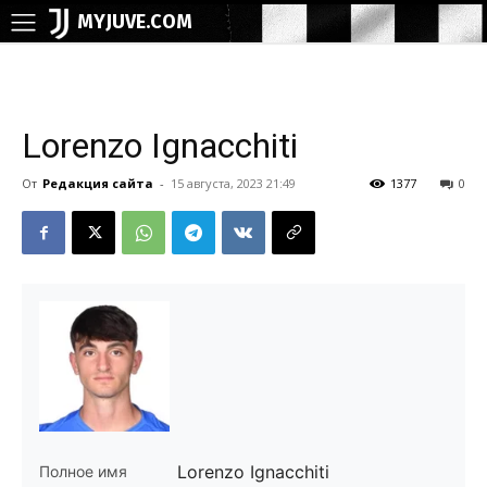
MYJUVE.COM
Lorenzo Ignacchiti
От
Редакция сайта
-
15 августа, 2023 21:49
1377
0
Lorenzo Ignacchiti
Полное имя