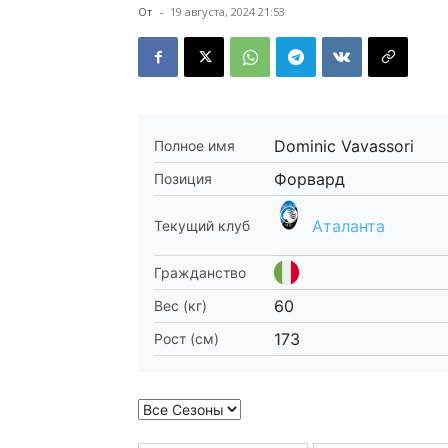
От
-
19 августа, 2024 21:53
Dominic Vavassori
Полное имя
Форвард
Позиция
Аталанта
Текущий клуб
Гражданство
60
Вес (кг)
173
Рост (см)