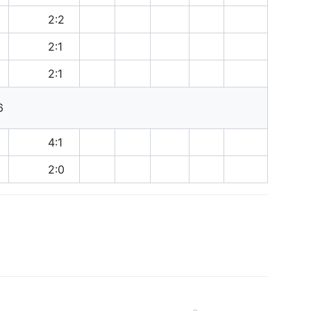
н
2:2
п
2:1
в
2:1
6
в
4:1
п
2:0