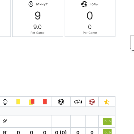
Минут
Голы
9
0
9.0
0
Per Game
Per Game
9′
6.6
9′
0
0
0
0 (0)
0
0
6.6