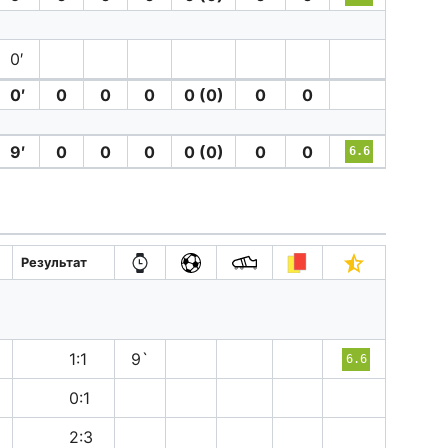
0′
0′
0
0
0
0 (0)
0
0
9′
0
0
0
0 (0)
0
0
6.6
Результат
н
1:1
9`
6.6
п
0:1
в
2:3