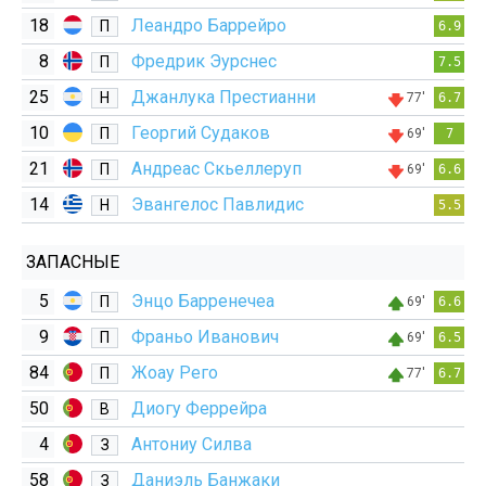
18
Леандро Баррейро
П
6.9
8
Фредрик Эурснес
П
7.5
25
Джанлука Престианни
Н
77'
6.7
10
Георгий Судаков
П
69'
7
21
Андреас Скьеллеруп
П
69'
6.6
14
Эвангелос Павлидис
Н
5.5
ЗАПАСНЫЕ
5
Энцо Барренечеа
П
69'
6.6
9
Франьо Иванович
П
69'
6.5
84
Жоау Рего
П
77'
6.7
50
Диогу Феррейра
В
4
Антониу Силва
З
58
Даниэль Банжаки
З