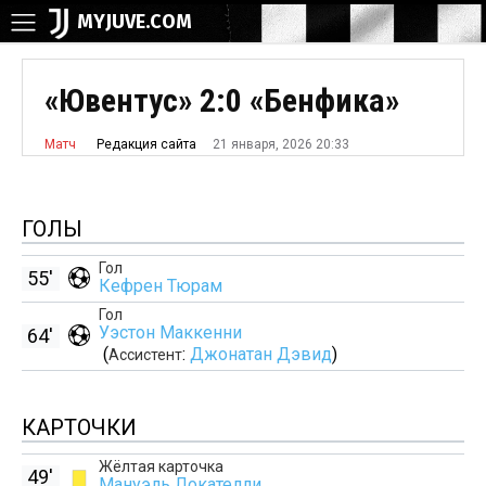
MYJUVE.COM
«Ювентус» 2:0 «Бенфика»
21 января, 2026 20:33
Редакция сайта
Матч
ГОЛЫ
Гол
55'
Кефрен Тюрам
Гол
Уэстон Маккенни
64'
(
:
Джонатан Дэвид
)
Ассистент
КАРТОЧКИ
Жёлтая карточка
49'
Мануэль Локателли