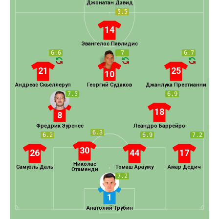
Джонатан Дэвид
5.5
14
Эвангелос Павлидис
6.6
7
6.7
21
25
10
Андреас Скьеллеруп
Георгий Судаков
Джанлука Престианни
7.5
6.9
18
8
Фредрик Эурснес
Леандро Баррейро
6.3
6.2
6.9
7.2
30
26
44
17
Николас
Самуэль Даль
Томаш Араужу
Амар Дедич
Отаменди
7.2
1
Анатолий Трубин