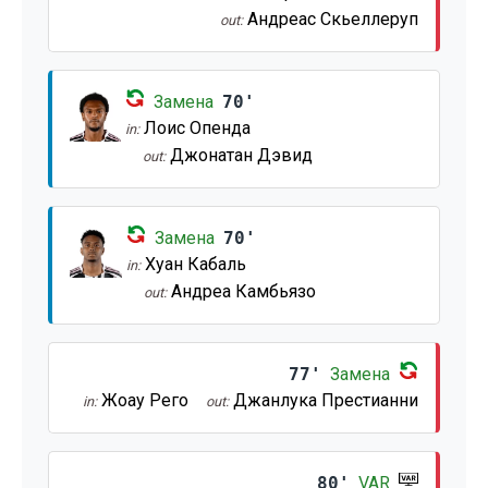
Андреас Скьеллеруп
out:
Замена
70'
Лоис Опенда
in:
Джонатан Дэвид
out:
Замена
70'
Хуан Кабаль
in:
Андреа Камбьязо
out:
77'
Замена
Жоау Рего
Джанлука Престианни
in:
out:
80'
VAR