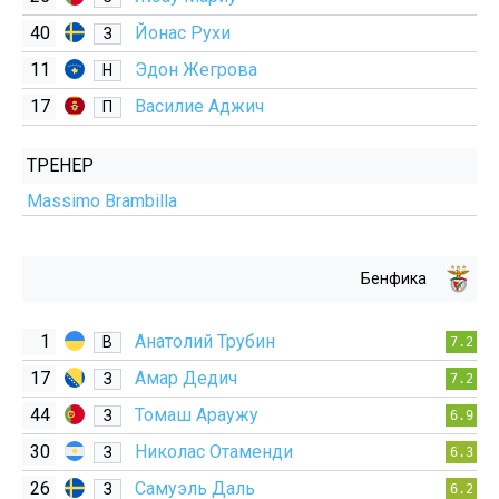
40
Йонас Рухи
З
11
Эдон Жегрова
Н
17
Василие Аджич
П
ТРЕНЕР
Massimo Brambilla
Бенфика
1
Анатолий Трубин
В
7.2
17
Амар Дедич
З
7.2
44
Томаш Араужу
З
6.9
30
Николас Отаменди
З
6.3
26
Самуэль Даль
З
6.2