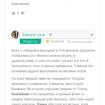
благоволит.
7
Edward-Juve
Редактор
Бывалый
6 месяцев назад
Всех с победой и выходом в 1/16 финала! досрочно
отобрались и с Монако можно играть в
удовольствие, а там кто знает, может и в топ-8
просунемся, хоть и шансы мизерные. Главное что
основная задача выполнена на лиговом этапе.
По игре первый тайм не понравился. Играли
вальяжно и медленно. Слишком просто для
Бенфики. Во втором хорошая замена от Спала,
Консейсао
стал напрягать и правый фланг и
защита португальцев растянулась. Оба гола через
центр влетели.
Дэвид
оба гола ассистнул, хотя