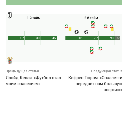
1-й тайм
2-й тайм
15'
30'
45'
60'
75'
90'
5'
Предыдущая статья
Следующая статья
Ллойд Келли: «Футбол стал
Кефрен Тюрам: «Спаллетти
моим спасением»
передаёт нам большую
энергию»