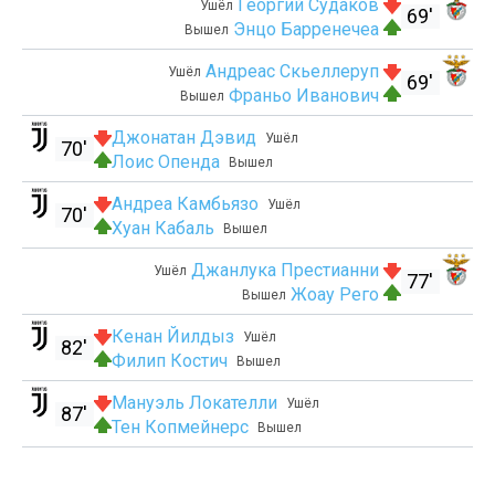
Георгий Судаков
Ушёл
69'
Энцо Барренечеа
Вышел
Андреас Скьеллеруп
Ушёл
69'
Франьо Иванович
Вышел
Джонатан Дэвид
Ушёл
70'
Лоис Опенда
Вышел
Андреа Камбьязо
Ушёл
70'
Хуан Кабаль
Вышел
Джанлука Престианни
Ушёл
77'
Жоау Рего
Вышел
Кенан Йилдыз
Ушёл
82'
Филип Костич
Вышел
Мануэль Локателли
Ушёл
87'
Тен Копмейнерс
Вышел