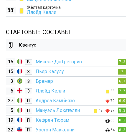
Жёлтая карточка
88'
Ллойд Келли
СТАРТОВЫЕ СОСТАВЫ
Ювентус
16
Микеле Ди Грегорио
В
7.3
15
Пьер Калулу
З
7
3
Бремер
З
6.7
6
Ллойд Келли
З
88'
7.7
27
Андреа Камбьязо
П
70'
6.9
5
Мануэль Локателли
П
49'
87'
8.3
19
Кефрен Тюрам
П
55'
8.2
22
Уэстон Маккенни
П
64'
8.3