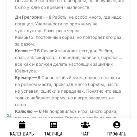
По Спаллетти тоже есть вопросы, но он лучшее,что
было у Юве со времен чемпионств.
Ди Грегорио — 6
Работы не особо много, где надо
потащил. Уверенности по прежнему не
чувствуется. Розыгрыш через
Камбьзо=постоянный обрез, но повторяет его раз
за разом.
Келли — 7.5
Лучший защитник сегодня. Выбил,
спас, заблокировал, опередил, навесил, боролся…
все как и должен делать настоящий защитник
Ювентуса.
Бремер — 6
Очень слабый матч, привез пенальти
на ровном месте, проиграл много борьбы, часто
не успевал, ошибки в передачах. Понятно,что еще
только набирает форму, но к игре оказался не
готов
Калюлю — 6
Не понравилась игра, много брака,
23
почему из него делают Трента не особо понятно.
Лучшее что может делать при подключении в
атаку, это забежать на скорости и прострелить/
КАЛЕНДАРЬ
ТАБЛИЦА
ЧАТ
ПРОФИЛЬ