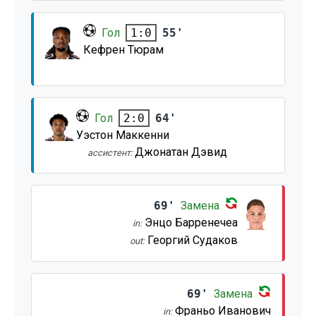
Гол
55'
1:0
Кефрен Тюрам
Гол
64'
2:0
Уэстон Маккенни
Джонатан Дэвид
ассистент:
69'
Замена
Энцо Барренечеа
in:
Георгий Судаков
out:
69'
Замена
Франьо Иванович
in: