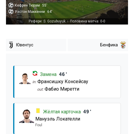
Кефрен Тюрам
55'
Уэстон Маккенни
64'
Рефери: S. Gozubuyuk
Половина матча: 0-0
|
Ювентус
Бенфика
Замена
46'
Франсишку Консейсау
in:
Фабио Миретти
out:
Жёлтая карточка
49'
Мануэль Локателли
Foul