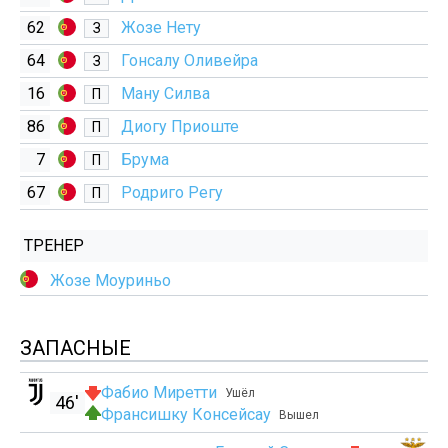
62
Жозе Нету
З
64
Гонсалу Оливейра
З
16
Ману Силва
П
86
Диогу Приоште
П
7
Брума
П
67
Родриго Регу
П
ТРЕНЕР
Жозе Моуриньо
ЗАПАСНЫЕ
Фабио Миретти
Ушёл
46'
Франсишку Консейсау
Вышел