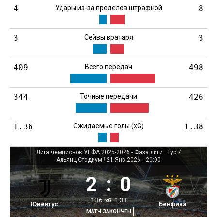
4
Удары из-за пределов штрафной
8
3
Сейвы вратаря
3
409
Всего передач
498
344
Точные передачи
426
1.36
Ожидаемые голы (xG)
1.38
Лига чемпионов УЕФА 2025-2026 - Фаза лиги
|
Тур 7
Альянц Стэдиум
|
21 Янв 2026
-
20:00
2
:
0
1.36
1.38
xG
Ювентус
Бенфика
МАТЧ ЗАКОНЧЕН