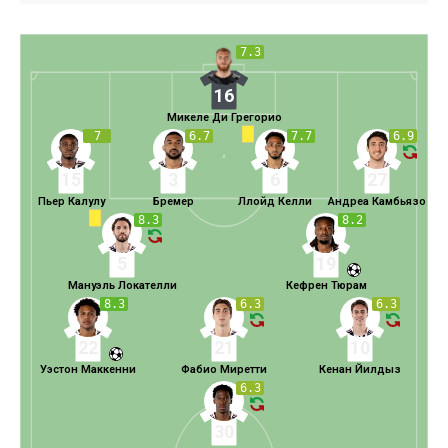
7.3
16
Микеле Ди Грегорио
7
6.7
7.7
6.9
15
3
6
27
Пьер Калулу
Бремер
Ллойд Келли
Андреа Камбьязо
8.3
8.2
5
19
Мануэль Локателли
Кефрен Тюрам
8.3
6.3
6.3
22
21
10
Уэстон Маккенни
Фабио Миретти
Кенан Йилдыз
6.3
30