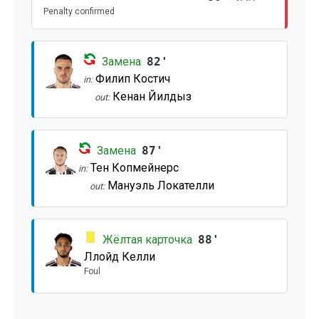
Penalty confirmed
Замена
82'
Филип Костич
in:
Кенан Йилдыз
out:
Замена
87'
Тен Копмейнерс
in:
Мануэль Локателли
out:
Жёлтая карточка
88'
Ллойд Келли
Foul