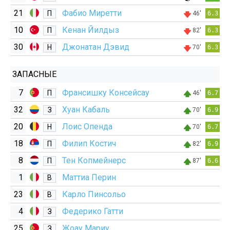
21
Фабио Миретти
П
46'
6.3
10
Кенан Йилдыз
П
82'
6.3
30
Джонатан Дэвид
Н
70'
6.3
ЗАПАСНЫЕ
7
Франсишку Консейсау
П
46'
6.7
32
Хуан Кабаль
З
70'
6.9
20
Лоис Опенда
Н
70'
6.7
18
Филип Костич
П
82'
6.9
8
Тен Копмейнерс
П
87'
6.6
1
Маттиа Перин
В
23
Карло Пинсольо
В
4
Федерико Гатти
З
25
Жоау Мариу
З