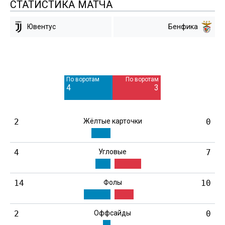
СТАТИСТИКА МАТЧА
Ювентус
Бенфика
Мимо ворот
Мимо ворот
5
13
По воротам
По воротам
Blocked
Blocked
4
3
3
8
2
Жёлтые карточки
0
4
Угловые
7
14
Фолы
10
2
Оффсайды
0