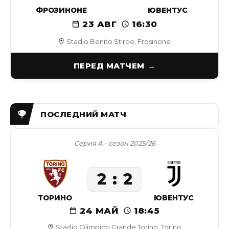
ФРОЗИНОНЕ
ЮВЕНТУС
23 АВГ
16:30
Stadio Benito Stirpe, Frosinone
ПЕРЕД МАТЧЕМ
Серия А - сезон 2025/26
2
2
ТОРИНО
ЮВЕНТУС
24 МАЙ
18:45
Stadio Olimpico Grande Torino, Torino