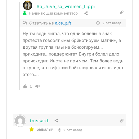
Sa_Juve_so_wremen_Lippi
Начинающий комментатор
Ответить на
nice_gift
2 лет назад
Ну ты ведь читал, что одни болелы в знак
протеста говорят «мы брйкотируем матчи», а
другая группа «мы не бойкотируем…
приходите…поддержите» Внутри болел дело
происходит. Инста не при чем. Тем более ведь
в курсе, что тиффози бойкотировали игры и до
этого….
0
trussardi
Бывалый
2 лет назад