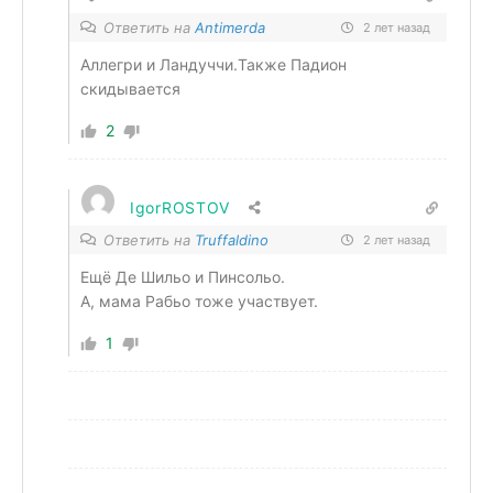
Ответить на
Antimerda
2 лет назад
Аллегри и Ландуччи.Также Падион
скидывается
2
IgorROSTOV
Ответить на
Truffaldino
2 лет назад
Ещë Де Шильо и Пинсольо.
А, мама Рабьо тоже участвует.
1