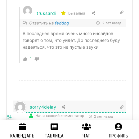
trussardi
Бывалый
Ответить на
feddog
2 лет назад
В последнее время очень много инсайдов
говорят о том, что уйдёт. До последнего буду
надеяться, что это не пустые звуки.
1
sorry4delay
Начинающий комментатор
2 лет назад
54
может быть они видят то ,чего не видим мы?)
КАЛЕНДАРЬ
ТАБЛИЦА
ЧАТ
ПРОФИЛЬ