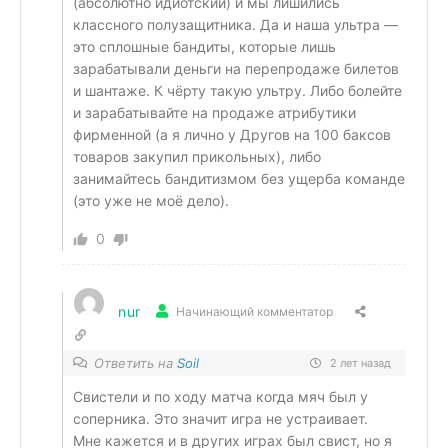
(абсолютно идиотский) и мы лишились
классного полузащитника. Да и наша ультра —
это сплошные бандиты, которые лишь
зарабатывали деньги на перепродаже билетов
и шантаже. К чёрту такую ультру. Либо болейте
и зарабатывайте на продаже атрибутики
фирменной (а я лично у Другов на 100 баксов
товаров закупил прикольных), либо
занимайтесь бандитизмом без ущерба команде
(это уже не моё дело).
0
nur
Начинающий комментатор
Ответить на
Soil
2 лет назад
Свистели и по ходу матча когда мяч был у
соперника. Это значит игра не устраивает.
Мне кажется и в других играх был свист, но я