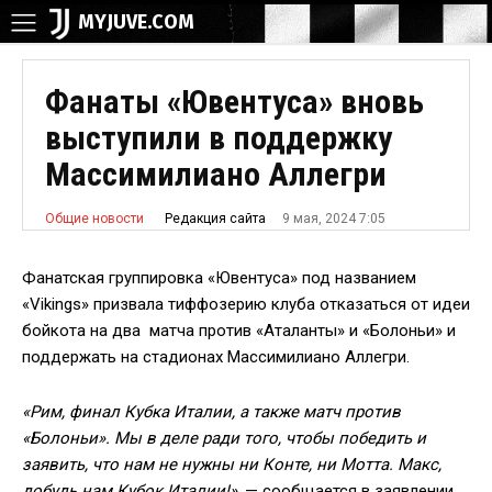
MYJUVE.COM
Фанаты «Ювентуса» вновь
выступили в поддержку
Массимилиано Аллегри
9 мая, 2024 7:05
Редакция сайта
Общие новости
Фанатская группировка «Ювентуса» под названием
«Vikings» призвала тиффозерию клуба отказаться от идеи
бойкота на два матча против «Аталанты» и «Болоньи» и
поддержать на стадионах Массимилиано Аллегри.
«Рим, финал Кубка Италии, а также матч против
«Болоньи». Мы в деле ради того, чтобы победить и
заявить, что нам не нужны ни Конте, ни Мотта. Макс,
добудь нам Кубок Италии!»
, — сообщается в заявлении.