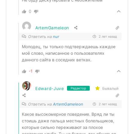
0
ArtemGameleon
Ответить на
nur
2 лет назад
Молодец, ты только подтверждаешь каждое
моё слово, написанное о пользователях
данного сайта в соседних ветках.
-1
Edward-Juve
Бывалый
Редактор
Ответить на
ArtemGameleon
2 лет назад
Какое высокомерное поведение. Вряд ли ты
стоишь даже пальца местных болельщиков,
которые сильно переживают за плохое
состояние клуба. Ты не будешь так общаться