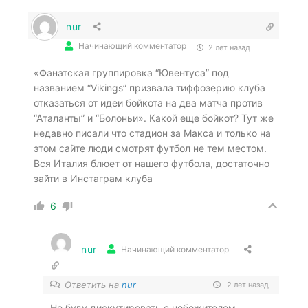
nur
Начинающий комментатор
2 лет назад
«Фанатская группировка “Ювентуса” под
названием “Vikings” призвала тиффозерию клуба
отказаться от идеи бойкота на два матча против
“Аталанты” и “Болоньи». Какой еще бойкот? Тут же
недавно писали что стадион за Макса и только на
этом сайте люди смотрят футбол не тем местом.
Вся Италия блюет от нашего футбола, достаточно
зайти в Инстаграм клуба
6
nur
Начинающий комментатор
Ответить на
nur
2 лет назад
Не буду дискутировать с небожителем