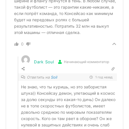
ширине и флангу прячутся в тень. В любом случае,
такой футболист — это гарантии какие-никакие, а
если попрёт команда, то Консейсао как минимум
будет на передовых ролях с большей
результативностью. Потратить 32 млн на выкуп
этой машины — отличная сделка.
0
Dark Soul
Начинающий комментатор
Ответить на
Soil
1 год назад
Не знаю, что ты куришь, но это забористая
штука)) Консейсау демон, улетающий в космос
за долю секунды это какая-то дичь) Он далеко
не в топе скоростных футболистов, имеет
довольно среднюю по мировым показателям
скорость. Кого он там рвет в обороне? Он же
нулевой в защитных действиях и очень слаб