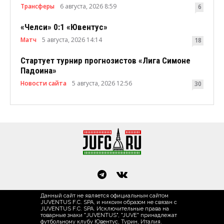
Трансферы
6 августа, 2026 8:59
6
«Челси» 0:1 «Ювентус»
Матч
5 августа, 2026 14:14
18
Стартует турнир прогнозистов «Лига Симоне
Падоина»
Новости сайта
5 августа, 2026 12:56
30
Данный сайт не является официальным сайтом
JUVENTUS F.C. SPA, и никоим образом не связан с
JUVENTUS F.C. SPA. Исключительные права на
товарные знаки "JUVENTUS", "JUVE" принадлежат
футбольному клубу Ювентус, Турин, Италия.